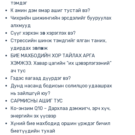
тэмдэг
К амин дэм ямар ашиг тустай вэ?
Чихрийн шижингийн эрсдэлийг бууруулах
алхмууд
Сүүг хэрхэн зөв хэрэглэх вэ?
Стрессийн шинж тэмдгийг ялган таних,
удирдах зөвлөмж
БИЕ МАХБОДИЙН ХОР ТАЙЛАХ АРГА
ХЭМЖЭЭ. Хавар цагийн “их цэвэрлэгээний”
ач тус
Гэдэс яагаад дүүрдэг вэ?
Дунд насанд бодисын солилцоо удаашрах
нь зайлшгүй юу?
САРМИСНЫ АШИГ ТУС
Ко-энзим Q10 – Дархлаа дэмжигч, эрч хүч,
энергийн эх үүсвэр
Хүний бие махбодид оршин үрждэг бичил
биетүүдийн тухай