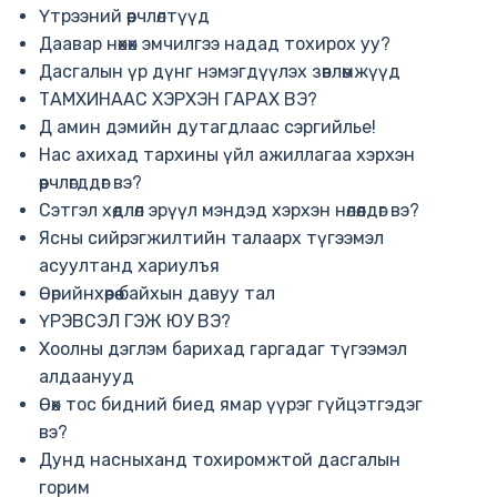
Үтрээний өөрчлөлтүүд
Даавар нөхөх эмчилгээ надад тохирох уу?
Дасгалын үр дүнг нэмэгдүүлэх зөвлөмжүүд
ТАМХИНААС ХЭРХЭН ГАРАХ ВЭ?
Д амин дэмийн дутагдлаас сэргийлье!
Нас ахихад тархины үйл ажиллагаа хэрхэн
өөрчлөгддөг вэ?
Сэтгэл хөдлөл эрүүл мэндэд хэрхэн нөлөөлдөг вэ?
Ясны сийрэгжилтийн талаарх түгээмэл
асуултанд хариулъя
Өөрийнхөөрөө байхын давуу тал
ҮРЭВСЭЛ ГЭЖ ЮУ ВЭ?
Хоолны дэглэм барихад гаргадаг түгээмэл
алдаанууд
Өөх тос бидний биед ямар үүрэг гүйцэтгэдэг
вэ?
Дунд насныханд тохиромжтой дасгалын
горим