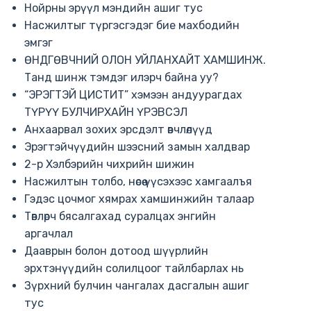
Нойрны эрүүл мэндийн ашиг тус
Насжилтыг түргэсгэдэг бие махбодийн
эмгэг
ӨНДГӨВЧНИЙ ОЛОН УЙЛАНХАЙТ ХАМШИНЖ.
Танд шинж тэмдэг илэрч байна уу?
“ЭРЭГТЭЙ ЦИСТИТ” хэмээн андуурагдах
ТҮРҮҮ БУЛЧИРХАЙН ҮРЭВСЭЛ
Анхаарвал зохих эрсдэлт өвчлөлүүд
Эрэгтэйчүүдийн шээсний замын халдвар
2-р Хэлбэрийн чихрийн шижин
Насжилтын толбо, нөсөө үүсэхээс хамгаалъя
Гэдэс цочмог хямрах хамшинжийн талаар
Төвлөрч бясалгахад суралцах энгийн
аргачлал
Дааврын болон дотоод шүүрлийн
эрхтэнүүдийн солилцоог тайлбарлах нь
Зүрхний булчин чангалах дасгалын ашиг
тус