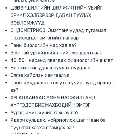
тайлах үйлчлэлтэй
ЦЭВЭРШИЛТИЙН ШИЛЖИЛТИЙН ҮЕИЙГ
ЭРҮҮЛ ХЭЛБЭРЭЭР ДАВАН ТУУЛАХ
ЗӨВЛӨМЖҮҮД
ЭНДОМЕТРИОЗ. Эмэгтэйчүүдэд түгээмэл
тохиолддог эмгэгийн талаар
Таны биологийн нас хэд вэ?
Эрэгтэй үргүйдлийн нийтлэг шалтгаан
40, 50… насанд явагдах физиологийн өөрчлөлт
Насжилтыг удаашруулах нууцаас
Элгээ хайрлан хамгаалъя
Таны амьдралын гол утга учир юунд оршдог
вэ?
ХУГАЦААНААС ӨМНӨ НАСЖИЛТАНД
ХҮРГЭДЭГ БИЕ МАХБОДИЙН ЭМГЭГ
Уураг, амин хүчил гэж юу вэ?
Ядарч сульдах, нойрмоглох шалтгаан ба
түүнтэй хэрхэн тэмцэх вэ?