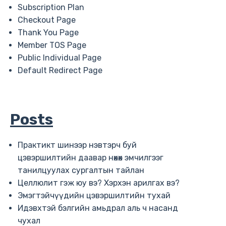
Subscription Plan
Checkout Page
Thank You Page
Member TOS Page
Public Individual Page
Default Redirect Page
Posts
Практикт шинээр нэвтэрч буй
цэвэршилтийн даавар нөхөх эмчилгээг
танилцуулах сургалтын тайлан
Целлюлит гэж юу вэ? Хэрхэн арилгах вэ?
Эмэгтэйчүүдийн цэвэршилтийн тухай
Идэвхтэй бэлгийн амьдрал аль ч насанд
чухал