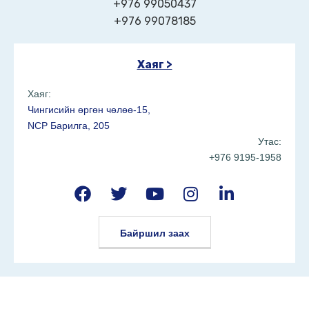
+976 99050437
+976 99078185
Хаяг >
Хаяг:
Чингисийн өргөн чөлөө-15,
NCP Барилга, 205
Утас:
+976 9195-1958
Байршил заах