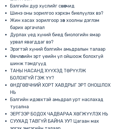
Бэлгийн дур хүслийг сөнөөгчид
Шинэ оны зорилгоо хэрхэн биелүүлэх вэ?
Жин хасах зорилгоор зөв хоолны дэглэм
барих аргачлал
Дурлах үед хүний биед биологийн ямар
урвал явагддаг вэ?
Эрэгтэй хүний бэлгийн амьдралын талаар
Өвчлөлийн эрт үеийн үл ойшоож болохгүй
шинж тэмдгүүд
ТАНЫ НАСАНД ХҮҮХЭД ТӨРҮҮЛЖ
БОЛОХГҮЙ ГЭЖ ҮҮ?
ӨНДГӨВЧНИЙ ХОРТ ХАВДРЫГ ЭРТ ОНОШЛОХ
НЬ
Бэлгийн идэвхтэй амьдрал урт наслахад
тусална
ЭЕРГЭЭР БОДОХ ЧАДВАРАА ХӨГЖҮҮЛЭХ НЬ
СУУХАД ТАВГҮЙ БАЙНА УУ? Цагаан мах
эргэх эмгэгийн талаар.