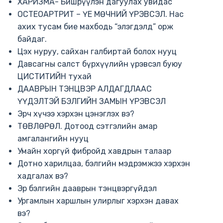
ХАРИЗМА- Бишрүүлэн дагуулах увидас
ОСТЕОАРТРИТ – ҮЕ МӨЧНИЙ ҮРЭВСЭЛ. Нас
ахих тусам бие махбодь “элэгдэлд” орж
байдаг.
Цэх нуруу, сайхан галбиртай болох нууц
Давсагны салст бүрхүүлийн үрэвсэл буюу
ЦИСТИТИЙН тухай
ДААВРЫН ТЭНЦВЭР АЛДАГДЛААС
ҮҮДЭЛТЭЙ БЭЛГИЙН ЗАМЫН ҮРЭВСЭЛ
Эрч хүчээ хэрхэн цэнэглэх вэ?
ТӨВЛӨРӨЛ. Дотоод сэтгэлийн амар
амгалангийн нууц
Умайн хоргүй фибройд хавдрын талаар
Дотно харилцаа, бэлгийн мэдрэмжээ хэрхэн
хадгалах вэ?
Эр бэлгийн дааврын тэнцвэргүйдэл
Ургамлын харшлын улирлыг хэрхэн давах
вэ?