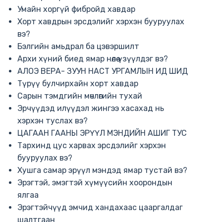
Умайн хоргүй фибройд хавдар
Хорт хавдрын эрсдэлийг хэрхэн бууруулах
вэ?
Бэлгийн амьдрал ба цэвэршилт
Архи хүний биед ямар нөлөө үзүүлдэг вэ?
АЛОЭ ВЕРА- ЗУУН НАСТ УРГАМЛЫН ИД ШИД
Түрүү булчирхайн хорт хавдар
Сарын тэмдгийн мөчлөгийн тухай
Эрчүүдэд илүүдэл жингээ хасахад нь
хэрхэн туслах вэ?
ЦАГААН ГААНЫ ЭРҮҮЛ МЭНДИЙН АШИГ ТУС
Тархинд цус харвах эрсдэлийг хэрхэн
бууруулах вэ?
Хушга самар эрүүл мэндэд ямар тустай вэ?
Эрэгтэй, эмэгтэй хүмүүсийн хоорондын
ялгаа
Эрэгтэйчүүд эмчид хандахаас цааргалдаг
шалтгаан