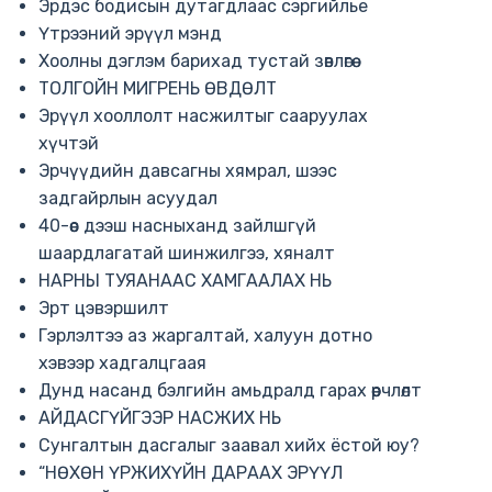
Эрдэс бодисын дутагдлаас сэргийлье
Үтрээний эрүүл мэнд
Хоолны дэглэм барихад тустай зөвлөгөө
ТОЛГОЙН МИГРЕНЬ ӨВДӨЛТ
Эрүүл хооллолт насжилтыг сааруулах
хүчтэй
Эрчүүдийн давсагны хямрал, шээс
задгайрлын асуудал
40-өөс дээш насныханд зайлшгүй
шаардлагатай шинжилгээ, хяналт
НАРНЫ ТУЯАНААС ХАМГААЛАХ НЬ
Эрт цэвэршилт
Гэрлэлтээ аз жаргалтай, халуун дотно
хэвээр хадгалцгаая
Дунд насанд бэлгийн амьдралд гарах өөрчлөлт
АЙДАСГҮЙГЭЭР НАСЖИХ НЬ
Сунгалтын дасгалыг заавал хийх ёстой юу?
“НӨХӨН ҮРЖИХҮЙН ДАРААХ ЭРҮҮЛ