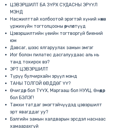
ЦЭВЭРШИЛТ БА ЗҮРХ СУДАСНЫ ЭРҮҮЛ
МЭНД
Насжилттай холбоотой эрэгтэй хүний нөхөн
үржихүйн тогтолцооны өөрчлөлтүүд
Цэвэршилтийн үеийн тогтворгүй биений
юм
Давсаг, шээс ялгаруулах замын эмгэг
Иог болон пилатес дасгалуудаас аль нь
танд тохирох вэ?
ЭРТ ЦЭВЭРШИЛТ
Түрүү булчирхайн эрүүл мэнд
ТАНЫ ТОЛГОЙ ӨВДДӨГ ҮҮ?
Өчигдөр бол ТҮҮХ, Маргааш бол НУУЦ, Өнөөдөр
бол БЭЛЭГ!
Тамхи татдаг эмэгтэйчүүдэд цэвэршилт
эрт явагддаг уу?
Бэлгийн замын халдварын эрсдэл наснаас
хамаарахгүй