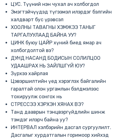
ЦУС. Түүний нэн чухал ач холбогдол
Эмэгтэйчүүдэд түгээмэл илэрдэг бэлгийн
халдварт бус үрэвсэл
ХООЛНЫ ТАВАГНЫ ХЭМЖЭЭ ТАНЫГ
ТАРГАЛУУЛААД БАЙНА УУ?
ЦИНК буюу ЦАЙР хүний биед ямар ач
холбогдолтой вэ?
ДУНД НАСАНД БОДИСЫН СОЛИЛЦОО
УДААШРАХ НЬ ЗАЙЛШГҮЙ ЮУ?
Зүрхээ хайрлая
Цэвэршилтийн үед хэрэглэх байгалийн
гаралтай олон ургамлын бэлдмэлээс
тохируулж сонгох нь
СТРЕССЭЭ ХЭРХЭН ХЯНАХ ВЭ?
Танд дааврын тэнцвэргүйдлийн шинж
тэмдэг илэрч байна уу?
ИНТЕРВАЛ хэлбэрийн дасгал сургуулилт.
Дасгалыг хурдатгалын горимоор хийхэд