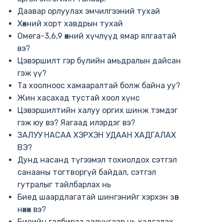
Даавар орлуулах эмчилгээний тухай
Хөхний хорт хавдрын тухай
Омега-3,6,9 өөхний хүчлүүд ямар ялгаатай
вэ?
Цэвэршилт гэр бүлийн амьдралын дайсан
гэж үү?
Та хоолноос хамааралтай болж байна уу?
Жин хасахад тустай хоол хүнс
Цэвэршилтийн халуу оргих шинж тэмдэг
гэж юу вэ? Яагаад илэрдэг вэ?
ЗАЛУУ НАСАА ХЭРХЭН УДААН ХАДГАЛАХ
ВЭ?
Дунд насанд түгээмэл тохиолдох сэтгэл
санааны тогтворгүй байдал, сэтгэл
гутралыг тайлбарлах нь
Биед шаардлагатай шингэнийг хэрхэн зөв
нөхөх вэ?
Биеийн галбираа залуугаар нь хадгалах