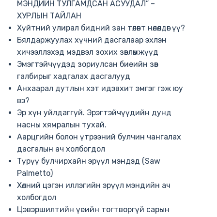
МЭНДИЙН ТУЛГАМДСАН АСУУДАЛ” –
ХУРЛЫН ТАЙЛАН
Хүйтний улирал бидний зан төлөвт нөлөөлдөг үү?
Бялдаржуулах хүчний дасгалаар эхлэн
хичээллэхэд мэдвэл зохих зөвлөмжүүд
Эмэгтэйчүүдэд зориулсан биеийн зөв
галбирыг хадгалах дасгалууд
Анхаарал дутлын хэт идэвхит эмгэг гэж юу
вэ?
Эр хүн уйлдаггүй. Эрэгтэйчүүдийн дунд
насны хямралын тухай.
Аарцгийн болон үтрээний булчин чангалах
дасгалын ач холбогдол
Түрүү булчирхайн эрүүл мэндэд (Saw
Palmetto)
Хөлний цэгэн иллэгийн эрүүл мэндийн ач
холбогдол
Цэвэршилтийн үеийн тогтворгүй сарын