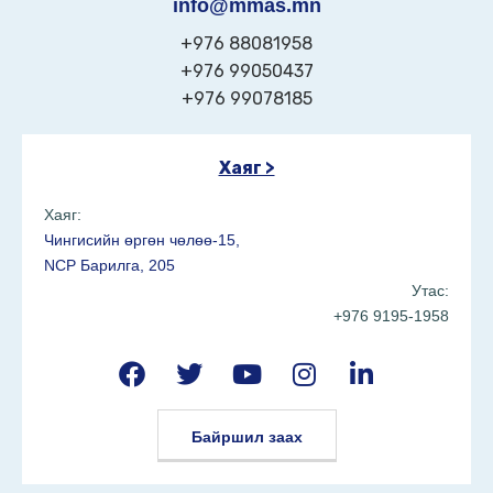
info@mmas.mn
+976 88081958
+976 99050437
+976 99078185
Хаяг >
Хаяг:
Чингисийн өргөн чөлөө-15,
NCP Барилга, 205
Утас:
+976 9195-1958
Байршил заах