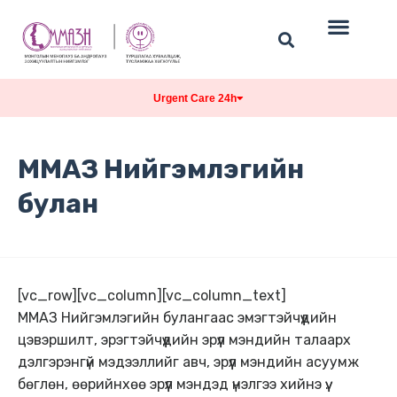
Urgent Care 24h
ММАЗ Нийгэмлэгийн
булан
[vc_row][vc_column][vc_column_text]
ММАЗ Нийгэмлэгийн булангаас эмэгтэйчүүдийн
цэвэршилт, эрэгтэйчүүдийн эрүүл мэндийн талаарх
дэлгэрэнгүй мэдээллийг авч, эрүүл мэндийн асуумж
бөглөн, өөрийнхөө эрүүл мэндэд үнэлгээ хийнэ үү.