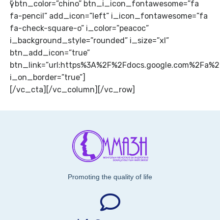
үү” btn_color=”chino” btn_i_icon_fontawesome=”fa
fa-pencil” add_icon=”left” i_icon_fontawesome=”fa
fa-check-square-o” i_color=”peacoc”
i_background_style=”rounded” i_size=”xl”
btn_add_icon=”true”
btn_link=”url:https%3A%2F%2Fdocs.google.com%2Fa
i_on_border=”true”]
[/vc_cta][/vc_column][/vc_row]
Promoting the quality of life