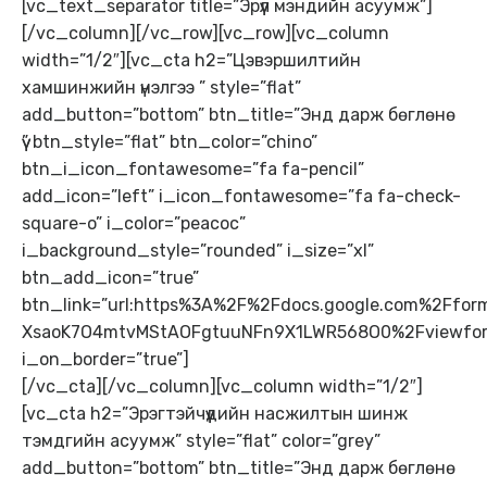
[vc_text_separator title=”Эрүүл мэндийн асуумж”]
[/vc_column][/vc_row][vc_row][vc_column
width=”1/2″][vc_cta h2=”Цэвэршилтийн
хамшинжийн үнэлгээ ” style=”flat”
add_button=”bottom” btn_title=”Энд дарж бөглөнө
үү” btn_style=”flat” btn_color=”chino”
btn_i_icon_fontawesome=”fa fa-pencil”
add_icon=”left” i_icon_fontawesome=”fa fa-check-
square-o” i_color=”peacoc”
i_background_style=”rounded” i_size=”xl”
btn_add_icon=”true”
btn_link=”url:https%3A%2F%2Fdocs.google.com%2Ff
XsaoK7O4mtvMStAOFgtuuNFn9X1LWR568O0%2Fviewform
i_on_border=”true”]
[/vc_cta][/vc_column][vc_column width=”1/2″]
[vc_cta h2=”Эрэгтэйчүүдийн насжилтын шинж
тэмдгийн асуумж” style=”flat” color=”grey”
add_button=”bottom” btn_title=”Энд дарж бөглөнө