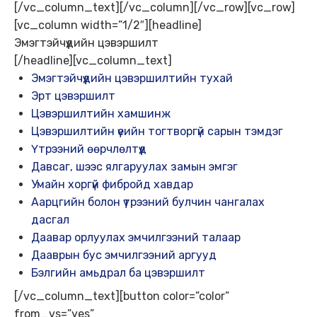
[/vc_column_text][/vc_column][/vc_row][vc_row]
[vc_column width=”1/2″][headline]
Эмэгтэйчүүдийн цэвэршилт
[/headline][vc_column_text]
Эмэгтэйчүүдийн цэвэршилтийн тухай
Эрт цэвэршилт
Цэвэршилтийн хамшинж
Цэвэршилтийн үеийн тогтворгүй сарын тэмдэг
Үтрээний өөрчлөлтүүд
Давсаг, шээс ялгаруулах замын эмгэг
Умайн хоргүй фибройд хавдар
Аарцгийн болон үтрээний булчин чангалах
дасгал
Даавар орлуулах эмчилгээний талаар
Дааврын бус эмчилгээний аргууд
Бэлгийн амьдрал ба цэвэршилт
[/vc_column_text][button color=”color”
from_vs=”yes”