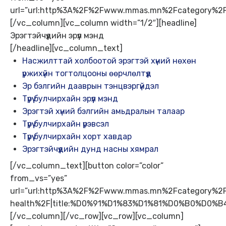
url=”url:http%3A%2F%2Fwww.mmas.mn%2Fcategor
[/vc_column][vc_column width=”1/2″][headline]
Эрэгтэйчүүдийн эрүүл мэнд
[/headline][vc_column_text]
Насжилттай холбоотой эрэгтэй хүний нөхөн
үржихүйн тогтолцооны өөрчлөлтүүд
Эр бэлгийн дааврын тэнцвэргүйдэл
Түрүү булчирхайн эрүүл мэнд
Эрэгтэй хүний бэлгийн амьдралын талаар
Түрүү булчирхайн үрэвсэл
Түрүү булчирхайн хорт хавдар
Эрэгтэйчүүдийн дунд насны хямрал
[/vc_column_text][button color=”color”
from_vs=”yes”
url=”url:http%3A%2F%2Fwww.mmas.mn%2Fcategory%2
health%2F|title:%D0%91%D1%83%D1%81%D0%B0%D
[/vc_column][/vc_row][vc_row][vc_column]