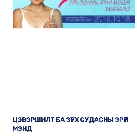
ЦЭВЭРШИЛТ БА ЗҮРХ СУДАСНЫ ЭРҮҮЛ
МЭНД