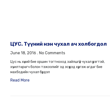
ЦУС. Түүний нэн чухал ач холбогдол
June 18, 2016
No Comments
Цус нь хүний бие оршин тогтноход зайлшгүй чухал үүрэгтэй,
хүчилтөрөгч болон тэжээлийг эд эсүүдэд хүргэж өгдөг бие
махбодийн чухал бүрдэл
Read More