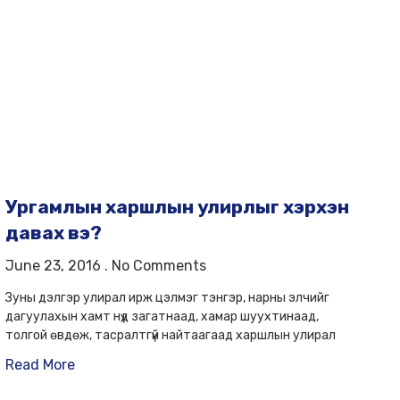
Ургамлын харшлын улирлыг хэрхэн
давах вэ?
June 23, 2016
No Comments
Зуны дэлгэр улирал ирж цэлмэг тэнгэр, нарны элчийг
дагуулахын хамт нүд загатнаад, хамар шуухтинаад,
толгой өвдөж, тасралтгүй найтаагаад харшлын улирал
Read More