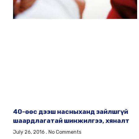
40-өөс дээш насныханд зайлшгүй
шаардлагатай шинжилгээ, хяналт
July 26, 2016
No Comments