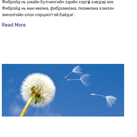
Фибройд нь умайн булчингийн эдийн хоргүй хавдар юм.
Фибройд нь мөн миома, фибромиома, леомиома хэмээн
эмнэлгийн олон нэршилтэй байдаг.
Read More