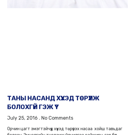
ТАНЫ НАСАНД ХҮҮХЭД ТӨРҮҮЛЖ
БОЛОХГҮЙ ГЭЖ ҮҮ?
July 25, 2016
No Comments
Орчин цагт эмэгтэйчүүд хүүхэд төрүүлэх насаа хойш тавьдаг