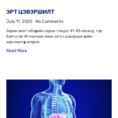
ЭРТ ЦЭВЭРШИЛТ
July 11, 2020
No Comments
Зарим эмэгтэйчүүдийн сарын тэмдэг 41-45 насанд, тэр
байтугай 40 наснаас өмнө зогсч цэвэрших үеийн
өөрчлөлтүүд илэрнэ.
Read More