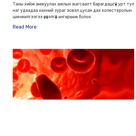
Таны хийж амжуулах ажлын жагсаалт барагдашгүй урт тул
нэг удаадаа хөхний зураг эсвэл цусан дах холестеролын
шинжилгээгээ үзүүлэлгүй өнгөрөөж болох
Read More