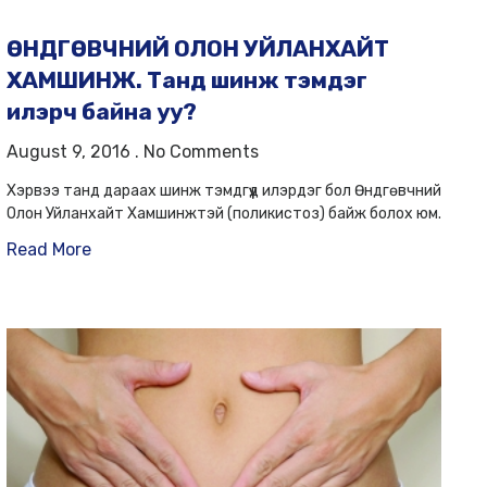
ӨНДГӨВЧНИЙ ОЛОН УЙЛАНХАЙТ
ХАМШИНЖ. Танд шинж тэмдэг
илэрч байна уу?
August 9, 2016
No Comments
Хэрвээ танд дараах шинж тэмдгүүд илэрдэг бол Өндгөвчний
Олон Уйланхайт Хамшинжтэй (поликистоз) байж болох юм.
Read More