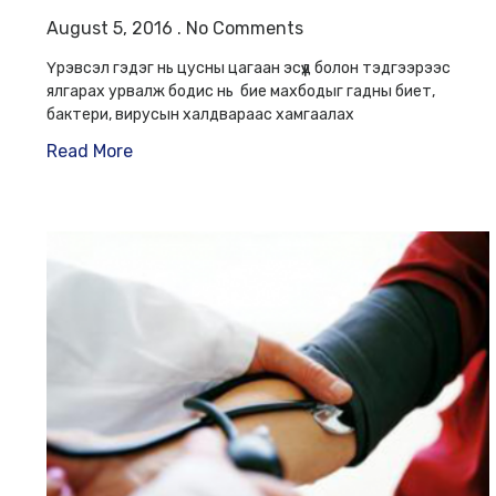
August 5, 2016
No Comments
Үрэвсэл гэдэг нь цусны цагаан эсүүд болон тэдгээрээс
ялгарах урвалж бодис нь бие махбодыг гадны биет,
бактери, вирусын халдвараас хамгаалах
Read More