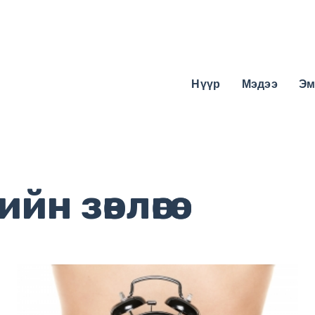
Нүүр
Мэдээ
Эм
н зөвлөгөө