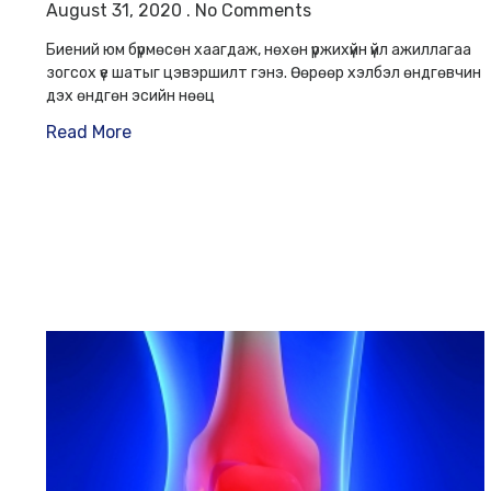
August 31, 2020
No Comments
Биений юм бүрмөсөн хаагдаж, нөхөн үржихүйн үйл ажиллагаа
зогсох үе шатыг цэвэршилт гэнэ. Өөрөөр хэлбэл өндгөвчин
дэх өндгөн эсийн нөөц
Read More