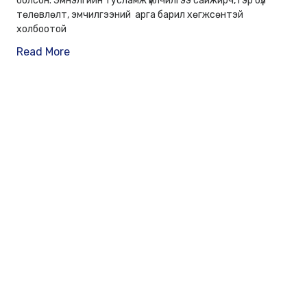
болсон. Эмнэлгийн тусламж үйлчилгээ сайжирч, гэр бүл
төлөвлөлт, эмчилгээний арга барил хөгжсөнтэй
холбоотой
Read More