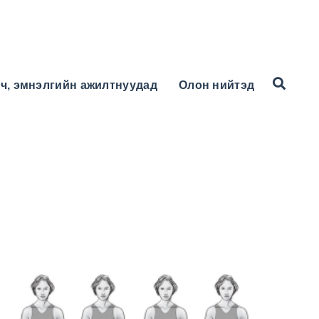
ч, эмнэлгийн ажилтнуудад
Олон нийтэд