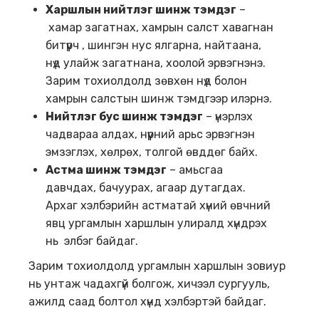
Харшлын нийтлэг шинж тэмдэг
–
хамар загатнах, хамрын салст хавагнан
битүүрч , шингэн нус ялгарна, найтаана,
нүд улайж загатнана, хоолой эрвэгнэнэ.
Зарим тохиолдолд зөвхөн нүд болон
хамрын салстын шинж тэмдгээр илэрнэ.
Нийтлэг бус шинж тэмдэг
– үнэрлэх
чадвараа алдах, нүүрний арьс эрвэгнэн
эмзэглэх, хөлрөх, толгой өвддөг байх.
Астма шинж тэмдэг
– амьсгаа
давчдах, бачуурах, агаар дутагдах.
Архаг хэлбэрийн астматай хүний өвчний
явц ургамлын харшлын улиралд хүндрэх
нь элбэг байдаг.
Зарим тохиолдолд ургамлын харшлын зовиур
нь унтаж чадахгүй болгож, хичээл сургууль,
ажилд саад болтол хүнд хэлбэртэй байдаг.