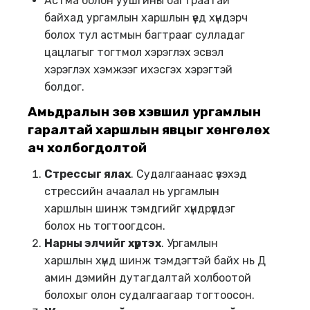
Астма болон уушгины багтраатай
байхад ургамлын харшлын үед хүндэрч
болох тул астмын багтрааг сулладаг
цацлагыг тогтмол хэрэглэх эсвэл
хэрэглэх хэмжээг ихэсгэх хэрэгтэй
болдог.
Амьдралын зөв хэвшил
ургамлын
гаралтай харшлын явцыг хөнгөлөх
ач холбогдолтой
Стрессыг ялах
. Судалгаанаас үзэхэд
стрессийн ачаалал нь ургамлын
харшлын шинж тэмдгийг хүндрүүлдэг
болох нь тогтоогдсон.
Нарны элчийг хүртэх
. Ургамлын
харшлын хүнд шинж тэмдэгтэй байх нь Д
амин дэмийн дутагдалтай холбоотой
болохыг олон судалгаагаар тогтоосон.