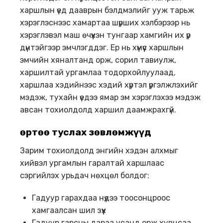
харшлын үед дааврын бэлдмэлийг ууж тарьж
хэрэглэснээс хамартаа шүрших хэлбэрээр нь
хэрэглэвэл маш өчүүхэн тунгаар хамгийн их үр
дүнтэйгээр эмчлэгддэг. Ер нь хүмүүс харшлын
эмчийн хяналтанд орж, сорил тавиулж,
харшилтай ургамлаа тодорхойлуулаад,
харшлаа хэдийнээс хэдий хүртэл үргэлжлэхийг
мэдэж, тухайн үедээ ямар эм хэрэглэхээ мэдэж
авсан тохиолдолд харшил даамжрахгүй.
Өөртөө туслах зөвлөмжүүд
Зарим тохиолдолд энгийн хэдэн алхмыг
хийвэл ургамлын гаралтай харшлаас
сэргийлэх урьдач нөхцөл болдог:
Гадуур гарахдаа нүдээ тоосонцроос
хамгаалсан шил зүүх
Гадуур гарсны дараа усанд орж хувцсаа