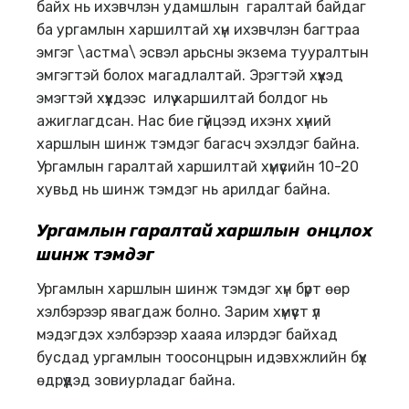
байх нь ихэвчлэн удамшлын гаралтай байдаг
ба ургамлын харшилтай хүн ихэвчлэн багтраа
эмгэг \астма\ эсвэл арьсны экзема тууралтын
эмгэгтэй болох магадлалтай. Эрэгтэй хүүхэд
эмэгтэй хүүхдээс илүү харшилтай болдог нь
ажиглагдсан. Нас бие гүйцээд ихэнх хүний
харшлын шинж тэмдэг багасч эхэлдэг байна.
Ургамлын гаралтай харшилтай хүмүүсийн 10-20
хувьд нь шинж тэмдэг нь арилдаг байна.
Ургамлын гаралтай харшлын онцлох
шинж тэмдэг
Ургамлын харшлын шинж тэмдэг хүн бүрт өөр
хэлбэрээр явагдаж болно. Зарим хүмүүст үл
мэдэгдэх хэлбэрээр хааяа илэрдэг байхад
бусдад ургамлын тоосонцрын идэвхжлийн бүх
өдрүүдэд зовиурладаг байна.