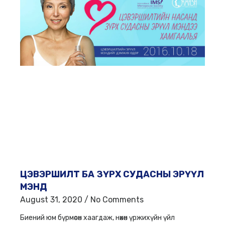
ЦЭВЭРШИЛТ БА ЗҮРХ СУДАСНЫ ЭРҮҮЛ
МЭНД
August 31, 2020
No Comments
Биений юм бүрмөсөн хаагдаж, нөхөн үржихүйн үйл