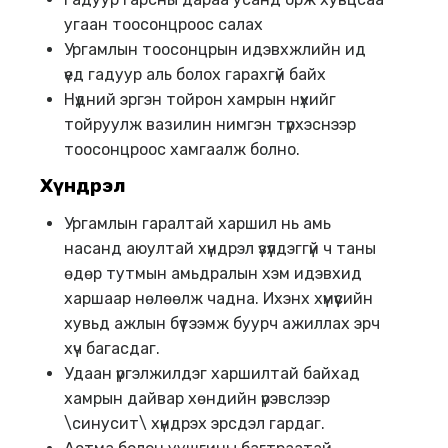
угаан тоосонцроос салах
Ургамлын тоосонцрын идэвхжлийн ид
үед гадуур аль болох гарахгүй байх
Нүдний эргэн тойрон хамрын нүхийг
тойруулж вазилин нимгэн түрхэснээр
тоосонцроос хамгаалж болно.
Хүндрэл
Ургамлын гаралтай харшил нь амь
насанд аюултай хүндрэл үзүүлдэггүй ч таны
өдөр тутмын амьдралын хэм идэвхид
харшаар нөлөөлж чадна. Ихэнх хүмүүсийн
хувьд ажлын бүтээмж буурч ажиллах эрч
хүч багасдаг.
Удаан үргэлжилдэг харшилтай байхад
хамрын дайвар хөндийн үрэвслээр
\синусит\ хүндрэх эрсдэл гардаг.