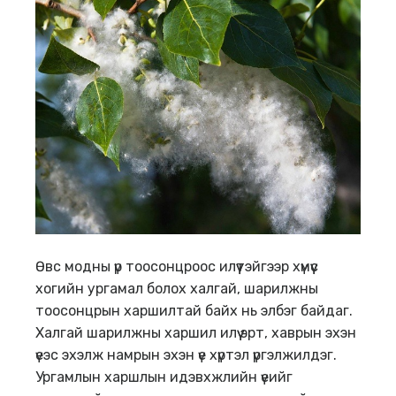
Өвс модны үр тоосонцроос илүүтэйгээр хүмүүс
хогийн ургамал болох халгай, шарилжны
тоосонцрын харшилтай байх нь элбэг байдаг.
Халгай шарилжны харшил илүү эрт, хаврын эхэн
үеэс эхэлж намрын эхэн үе хүртэл үргэлжилдэг.
Ургамлын харшлын идэвхжлийн үеийг