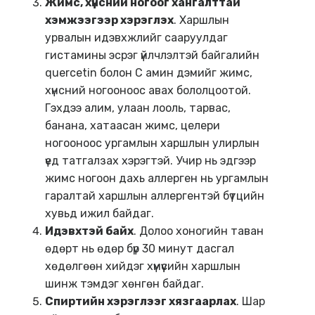
Жимс, хүнсний ногоог хангалттай
хэмжээгээр хэрэглэх
. Харшлын
урвалын идэвхжлийг сааруулдаг
гистамины эсрэг үйлчлэлтэй байгалийн
quercetin болон С амин дэмийг жимс,
хүнсний ногооноос авах бололцоотой.
Гэхдээ алим, улаан лооль, тарвас,
банана, хатаасан жимс, целери
ногооноос ургамлын харшлын улирлын
үед татгалзах хэрэгтэй. Учир нь эдгээр
жимс ногоон дахь аллерген нь ургамлын
гаралтай харшлын аллергентэй бүтцийн
хувьд ижил байдаг.
Идэвхтэй байх
. Долоо хоногийн таван
өдөрт нь өдөр бүр 30 минут дасгал
хөдөлгөөн хийдэг хүмүүсийн харшлын
шинж тэмдэг хөнгөн байдаг.
Спиртийн хэрэглээг хязгаарлах
. Шар