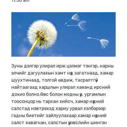
11:36 am
Зуны дэлгэр улирал ирж цэлмэг тэнгэр, нарны
элчийг дагуулахын хамт нүд загатнаад, хамар
шуухтинаад, толгой өвдөж, тасралтгүй
найтаагаад харшлын улирал хаяанд ирсний
дохио болно.
Өвс болон модны үр, ургамлын
тоосонцор нь тархан хийсч, хамар нүдний
салстад нэвтрэхэд хариу урвал хэлбэрээр
гадны биетийг зайлуулахаар хамар нүдний
салст хавагнан, салстын үрэвслийн шингэн