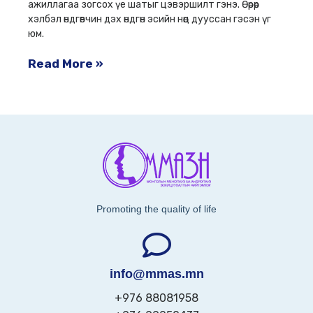
ажиллагаа зогсох үе шатыг цэвэршилт гэнэ. Өөрөөр
хэлбэл өндгөвчин дэх өндгөн эсийн нөөц дууссан гэсэн үг
юм.
Read More »
Promoting the quality of life
info@mmas.mn
+976 88081958