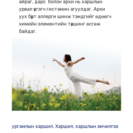
айраг, дарс болон архи нь харшлын
урвал үүсгэгч гистамин агуулдаг. Архи
уух бүрт аллерги шинж тэмдгийг өдөөгч
химийн элементийн түвшинг өсгөж
байдаг.
ургамлын харшил
,
Харшил
,
харшлын эмчилгээ