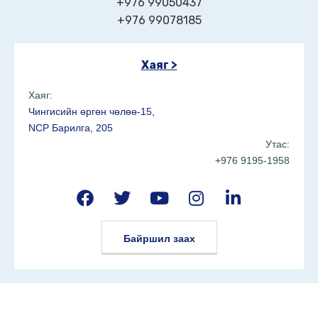
+976 99050437
+976 99078185
Хаяг >
Хаяг:
Чингисийн өргөн чөлөө-15,
NCP Барилга, 205
Утас:
+976 9195-1958
Байршил заах