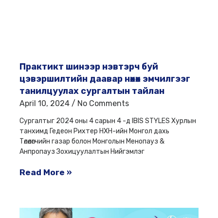
Практикт шинээр нэвтэрч буй
цэвэршилтийн даавар нөхөх эмчилгээг
танилцуулах сургалтын тайлан
April 10, 2024
No Comments
Сургалтыг 2024 оны 4 сарын 4 -д IBIS STYLES Хурлын
танхимд Гедеон Рихтер НХН-ийн Монгол дахь
Төлөөлөгчийн газар болон Монголын Менопауз &
Анпропауз Зохицуулалтын Нийгэмлэг
Read More »