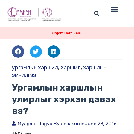
Urgent Care 24h
ургамлын харшил
,
Харшил
,
харшлын
эмчилгээ
Ургамлын харшлын
улирлыг хэрхэн давах
вэ?
Myagmardagva Byambasuren
June 23, 2016