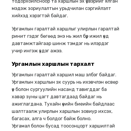
тодорхойлсноор та харшлын эх үүсвэрийг ялган
мэдэж зориулалтын урьдчилан сэргийлэлт
хийхэд хэрэгтэй байдаг.
Ургамлын гаралтай харшлыг улирлын гаралтай
ринит гэдэг бөгөөд энэ нь жил бүр ижил үед
давтамжтайгаар шинж тэмдэг нь илэрдэг
учир ингэж үздэг ажээ.
Ургамлын харшлын тархалт
Ургамлын гаралтай харшил маш элбэг байдаг.
Ургамлын харшлын эх суурь нь ихэвчлэн өсвөр
үе болон сургуулийн насанд тавигддаг ба
хавар зуны цагт давтагдаад байдаг нь
ажиглагдана. Тухайн үеийн биеийн байдлаас
шалтгаалж улирлын харшлын зовиур ихсэх,
багасах, алга ч болдог байж болно.
Ургамал болон бусад тоосонцорт харшилтай