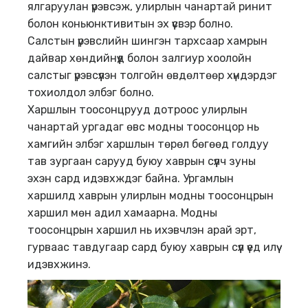
ялгаруулан үрэвсэж, улирлын чанартай ринит
болон коньюнктивитын эх үүсвэр болно.
Салстын үрэвслийн шингэн тархсаар хамрын
дайвар хөндийнүүд болон залгиур хоолойн
салстыг үрэвсүүлэн толгойн өвдөлтөөр хүндэрдэг
тохиолдол элбэг болно.
Харшлын тоосонцрууд дотроос улирлын
чанартай ургадаг өвс модны тоосонцор нь
хамгийн элбэг харшлын төрөл бөгөөд голдуу
тав зургаан сарууд буюу хаврын сүүлч зуны
эхэн сард идэвхждэг байна. Ургамлын
харшилд хаврын улирлын модны тоосонцрын
харшил мөн адил хамаарна. Модны
тоосонцрын харшил нь ихэвчлэн арай эрт,
гурваас тавдугаар сард буюу хаврын сүүл үед илүү
идэвхжинэ.