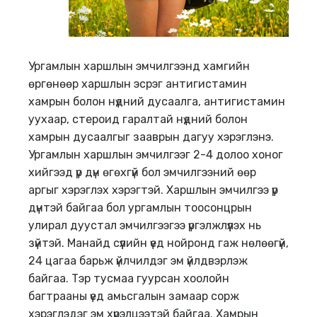
Ургамлын харшлын эмчилгээнд хамгийн
өргөнөөр харшлын эсрэг антигистамин
хамрын болон нүдний дусаалга, антигистамин
уухаар, стероид гаралтай нүдний болон
хамрын дусаалгыг зааврын дагуу хэрэглэнэ.
Ургамлын харшлын эмчилгээг 2-4 долоо хоног
хийгээд үр дүн өгөхгүй бол эмчилгээний өөр
аргыг хэрэглэх хэрэгтэй. Харшлын эмчилгээ үр
дүнтэй байгаа бол ургамлын тоосонцрын
улирал дуустал эмчилгээгээ үргэлжлүүлэх нь
зүйтэй. Манайд сүүлийн үед нойронд гаж нөлөөгүй,
24 цагаа барьж үйлчилдэг эм үйлдвэрлэж
байгаа. Тэр тусмаа гуурсан хоолойн
багтрааны үед амьсгалын замаар сорж
хэрэглэдэг эм хүрэлцээтэй байгаа. Хамрын