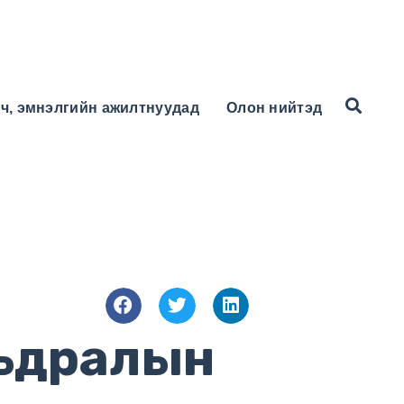
ч, эмнэлгийн ажилтнуудад
Олон нийтэд
мьдралын