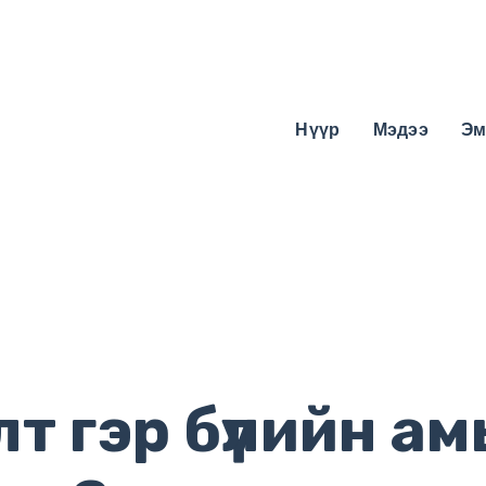
Нүүр
Мэдээ
Эм
т гэр бүлийн а