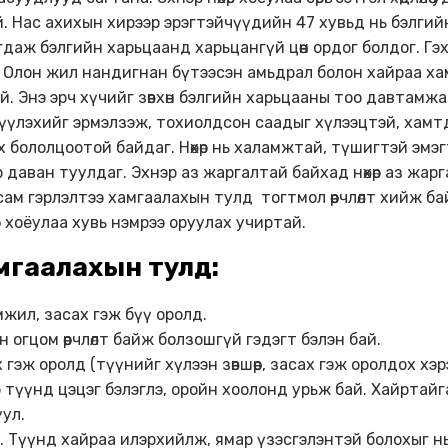
 Нас ахихын хирээр эрэгтэйчүүдийн 47 хувьд нь бэлгийн ч
гдаж бэлгийн харьцаанд харьцангүй цөөн ордог болдог. Гэ
 Олон жил нандигнан бүтээсэн амьдрал болон хайраа ха
й. Энэ эрч хүчийг зөвхөн бэлгийн харьцааны тоо давтамж
үүлэхийг эрмэлзэж, тохиолдсон саадыг хүлээцтэй, хамт
х бололцоотой байдаг. Нөхөр нь халамжтай, түшигтэй эм
даван туулдаг. Эхнэр аз жаргалтай байхад нөхөр аз жарг
ам гэрлэлтээ хамгаалахын тулд тогтмол өөрчлөлт хийж ба
р хоёулаа хувь нэмрээ оруулах учиртай.
хамгаалахын тулд:
жил, засах гэж бүү оролд.
огцом өөрчлөлт байж болзошгүй гэдэгт бэлэн бай.
гэж оролд (түүнийг хүлээн зөвшөөр, засах гэж оролдох хэр
түүнд цэцэг бэлэглэ, оройн хоолонд урьж бай. Хайртайг
ул.
. Түүнд хайраа илэрхийлж, ямар үзэсгэлэнтэй болохыг н