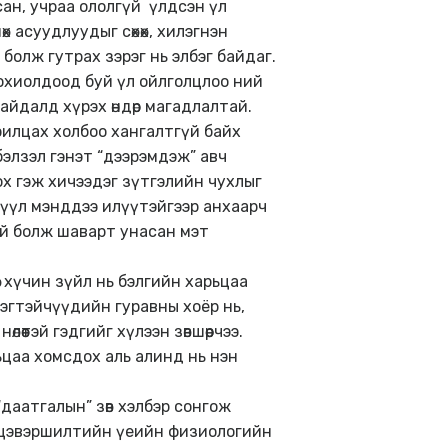
сан, учраа ололгүй үлдсэн үл
х асуудлуудыг сөхөх, хилэгнэн
болж гутрах зэрэг нь элбэг байдаг.
охиолдоод буй үл ойлголцлоо ний
йдалд хүрэх өндөр магадлалтай.
рилцах холбоо хангалтгүй байх
элзэл гэнэт “дээрэмдэж” авч
гох гэж хичээдэг зүтгэлийн чухлыг
эрүүл мэнддээ илүүтэйгээр анхаарч
гүй болж шаварт унасан мэт
 хүчин зүйл нь бэлгийн харьцаа
рэгтэйчүүдийн гуравны хоёр нь,
өтэй гэдгийг хүлээн зөвшөөрчээ.
ьцаа хомсдох аль алинд нь нэн
даатгалын” зөв хэлбэр сонгож
л цэвэршилтийн үеийн физиологийн