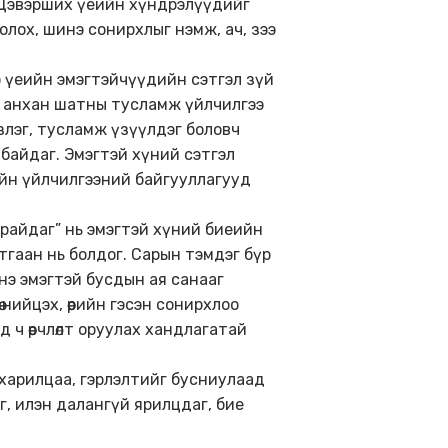
Цэвэрших үеийн хүндрэлүүдийг
лох, шинэ сонирхлыг нэмж, ач, зээ
э үеийн эмэгтэйчүүдийн сэтгэл зүй
йн анхан шатны тусламж үйлчилгээ
үзлэг, тусламж үзүүлдэг боловч
й байдаг. Эмэгтэй хүний сэтгэл
ийн үйлчилгээний байгууллагууд
райдаг” нь эмэгтэй хүний биеийн
лтгаан нь болдог. Сарын тэмдэг бүр
нэ эмэгтэй бусдын ая санааг
ө нийцэх, өөрийн гэсэн сонирхлоо
 ч өөрчлөлт оруулах хандлагатай
йр, харилцаа, гэрлэлтийг бусниулаад
ог, илэн далангүй ярилцдаг, бие