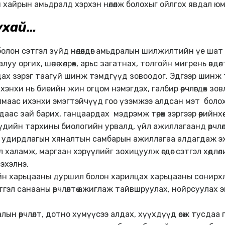
йн хайрын амьдралд хэрхэн нөлөөлж болохыг ойлгох явдал юм
тухай…
олон сэтгэл зүйд нөлөөлдөг амьдралын шилжилтийн үе шат
 оргих, шөнө хөлрөх, арьс загатнах, толгойн мигрень өвдөл
гдах зэрэг таагүй шинж тэмдгүүд зовоодог. Эдгээр шинж
энхи нь биеийн жин огцом нэмэгдэх, галбир өөрчлөгдөх зо
 улмаас ихэнхи эмэгтэйчүүд гоо үзэмжээ алдсан мэт боло
сдаас зай барих, ганцаардах мэдрэмж төрөх зэргээр өөрийнхө
дийн тархины биологийн урвалд, үйл ажиллагаанд өөрчлө
 удирдлагын хяналтын самбарын ажиллагаа алдагдаж эхэ
 халамж, маргаан хэрүүлийг зохицуулж өгдөг сэтгэл хөдл
 эхэлнэ.
йн харьцааны дуршил болон харилцах харьцааны сонирхл
гэл санааны өөрчлөлтөө ажиглаж тайвшруулах, нойрсуулах
н өөрчлөлт, дотно хүмүүсээ алдах, хүүхдүүд өсөж тусдаа г