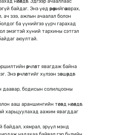
д нөлөөлдөг. Эдгээр ачааллаас
айдаг. Энэ үед өөрөө өөрийгөө аврах,
, ач зээ, ажлын ачаалал болон
болдог ба үүнийгээ үүрч гарахад
бол эмэгтэй хүний тархины сэтгэл
байдаг аюултай.
ршилтийн өөрчлөлт явагдаж байна
 Энэ өөрчлөлтийг хүлээн зөвшөөрдөг
ийн даавар, бодисын солилцооны
 ааш араншингийн төлөвд нөлөөлдөг.
тэй харьцуулахад аажим явагддаг
үй байдал, хямрал, эрүүл мэнд
өө удирдаж чадахаа байвал гэр бүлийн