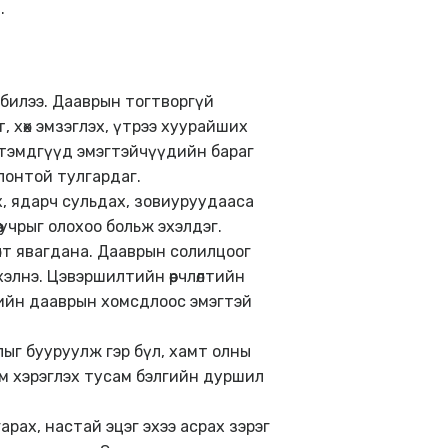
.
 билээ. Дааврын тогтворгүй
т, хөх эмзэглэх, үтрээ хуурайших
 тэмдгүүд эмэгтэйчүүдийн бараг
влонтой тулгардаг.
х, ядарч сульдах, зовиуруудааса
ө учрыг олохоо больж эхэлдэг.
лт явагдана. Дааврын солилцоог
лнэ. Цэвэршилтийн өөрчлөлтийн
өлийн дааврын хомсдлоос эмэгтэй
ыг бууруулж гэр бүл, хамт олны
 эм хэрэглэх тусам бэлгийн дуршил
арах, настай эцэг эхээ асрах зэрэг