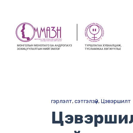
гэрлэлт
,
сэтгэлзүй
,
Цэвэршилт
Цэвэршил