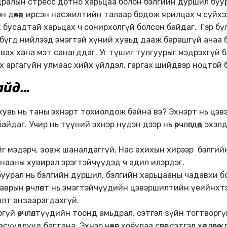
алын стресс дотно харьцаа болон бэлгийн дуршил буураха
н дөхөөд ирсэн насжилтийн талаар бодож ярилцах ч сүйхээгүй б
, бусадтай харьцах ч сонирхолгүй болсон байдаг. Гэр бүл
р бүгд нийлээд эмэгтэй хүний хувьд дааж барашгүй ачаа 
вах хана мэт санагддаг. Уг түшиг тулгуурыг мэдрэхгүй 
ах аргагүйн улмаас хийх үйлдэл, гаргах шийдвэр ноцтой 
хайд…
 хувь нь таны эхнэрт тохиолдож байна вэ? Эхнэрт нь цэвэ
даг. Учир нь түүний эхнэр нүдэн дээр нь өөрчлөгдөөд эхэлдэг.
өлтийг мэдэрч, зовж шаналдаггүй. Нас ахихын хирээр бэлг
л санааны хувирал эрэгтэйчүүдэд ч адил илэрдэг.
урал нь бэлгийн дуршил, бэлгийн харьцааны чадавхи болон
аврын өөрчлөлт нь эмэгтэйчүүдийн цэвэршилтийн үеийнх
ь илт анзаарагдахгүй.
ургүй өөрчлөлтүүдийн тоонд амьдрал, сэтгэл зүйн тогтворг
суудлууд багтана. Эхнэр нөхөр хоёулаа сөрөг сэтгэл хөдлөл