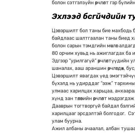
болон сэтгэлзүйн өөрчлөлт гэр бүли
Эхлээд бүсгүйчүүдийн 
Цэвэршилт бол таны бие махбодь б
байдлаас шалтгаалан таны биед халуу
болон сарын тэмдгийн мөчлөг алда
80 орчим хувьд нь ажиглагдах ба их
Эдгээр “урилгагүй” өөрчлөлтүүдийн
шаналах, ааш араншин өөрчлөгдөх, бу
Цэвэршилт явагдах үед эмэгтэйчүү
бүхэлд нь удирддаг “ээж” тархины
улмаас харилцах харьцаа, анхаарал
хүнд зан төлөвийн өөрчлөлт мэдрэгдэж
Дааврын тогтворгүй байдал бэлги
харилцааг эрсдэлтэй болгодог. Сэт
улам буурна.
Ажил албаны ачаалал, албан тушаалы