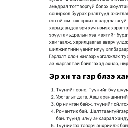
амьдрал тогтворгүй болох аюултай.
сонирхол буурах өөрчлөлтүүд ажигла
ёстой юм гэж орхих шаардлагагүй.
харьцаандаа эрч хүч нэмэх хэрэгтэ
эрүүл амьдралын хэв маягийг бүрд
хамгаалж, харилцаагаа аварч үлдэ
шилжилтийн үеийг илүү хялбараар 
Гэрлэлт олон жилээр үргэлжлэх тус
аз жаргалтай байлгахад эхнэр, нөхө
Эр хүн та гэр бүлээ 
Түүнийг сонс. Түүнийг бүү шүүм
Урсгалыг дага. Ааш араншингийн 
Өр нимгэн байж, түүнийг ойлгох 
Романтик бай. Шалтгаангүйгээр 
бай, түүнд илүү анхаарал ханду
Түүнийгээ тэвэрч энхрийлж бай