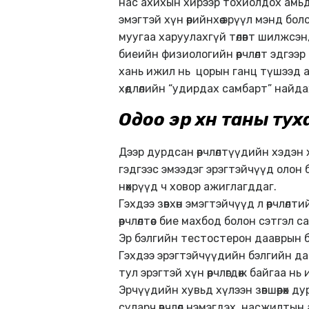
нас ахихын хирээр тохиолдох амьдр
эмэгтэй хүн өөрийнхөө эрүүл мэнд боло
муугаа харуулахгүй төлөвт шилжсэн
биеийн физиологийн өөрчлөлт эдгээ
хань ижил нь цорын ганц түшээд а
хөдлөлийн “удирдах самбарт” найд
Одоо эр хүн таны ту
Дээр дурдсан өөрчлөлтүүдийн хэдэн
гэдгээс эмээдэг эрэгтэйчүүд олон бай
нөхрүүд ч ховор ажиглагддаг.
Гэхдээ зөвхөн эмэгтэйчүүд л өөрчл
өөрчлөлтөөс бие махбод болон сэтгэ
Эр бэлгийн тестостерон дааврын бу
Гэхдээ эрэгтэйчүүдийн бэлгийн да
тул эрэгтэй хүн өөрчлөгдөж байгаа н
Эрчүүдийн хувьд хүлээн зөвшөөрөх д
суларч өвчлөл нэмэгдэх, насжилтын а