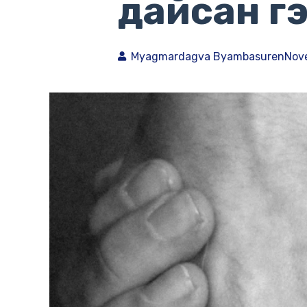
дайсан гэж
Myagmardagva Byambasuren
Nov