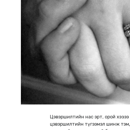
Цэвэршилтийн нас эрт, орой хэзээ нэ
цэвэршилтийн түгээмэл шинж тэмдг