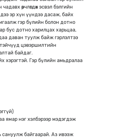
адавх өөрчлөгдөх эсвэл бэлгийн
хдээ эр хүн үүндээ дасаж, байх
мгаалж гэр бүлийн болон дотно
аар бус дотно харилцах харьцаа,
даа даван туулж байж гэрлэлтээ
эгтэйчүүд цэвэршилтийн
алтай байдаг.
йх хэрэгтэй. Гэр бүлийн амьдралаа
эггүй)
аа ямар нэг хэлбэрээр мэдэгдэж
ь сануулж байгаарай. Аз ивээж