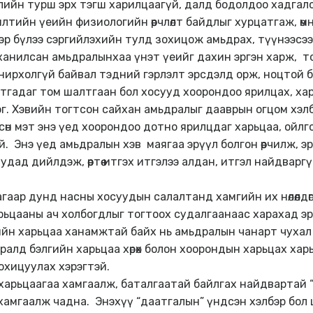
жилийн турш эрх тэгш харилцаагүй, далд бодолдоо хадгал
тийн үеийн физиологийн өөрчлөлт байдлыг хурцатгаж, өмнө
 гэр бүлээ сэргийлэхийн тулд зохицож амьдрах, түүнээсээ 
 ханилсан амьдралынхаа үнэт үеийг дахин эргэн харж, т
нирхолгүй байвал тэдний гэрлэлт эрсдэлд орж, ноцтой ба
стгадаг том шалтгаан бол хосууд хоорондоо ярилцах, ха
. Хэвийн тогтсон сайхан амьдралыг дааврын огцом хэлб
гдсөн мэт энэ үед хоорондоо дотно ярилцдаг харьцаа, ойл
. Энэ үед амьдралын хэв маягаа эрүүл болгон өөрчилж, 
ад дийлдэж, өөртөө итгэх итгэлээ алдан, итгэл найдвар
аар дунд насны хосуудын салалтанд хамгийн их нөлөөлдөг
 харьцааны ач холбогдлыг тогтоох судалгаанаас харахад э
н харьцаа ханамжтай байх нь амьдралын чанарт чухал нөлө
ралд бэлгийн харьцаа хөрөх болон хоорондын харьцах хар
зохицуулах хэрэгтэй.
арьцаагаа хамгаалж, баталгаатай байлгах найдвартай “
 хамгаалж чадна. Энэхүү “даатгалын” үндсэн хэлбэр бо