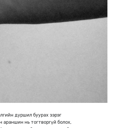
 бэлгийн дуршил буурах зэрэг
н араншин нь тогтворгүй болох,