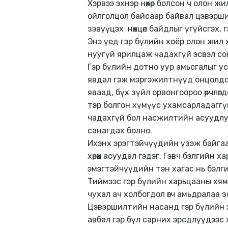
Хэрвээ эхнэр нөхөр болсон ч олон 
ойлголцол байсаар байвал цэвэршил
зэвүүцэх нөхцөл байдлыг үгүйсгэх,
Энэ үед гэр бүлийн хоёр олон жил
нуугүй ярилцаж чадахгүй эсвэл со
Гэр бүлийн дотно уур амьсгалыг у
явдал гэж мэргэжилтнүүд онцолдог
яваад, бүх зүйл орвонгоороо өөрчлө
тэр болгон хүмүүс ухамсарладаггүй
чадахгүй бол насжилтийн асуудлууд
санагдах болно.
Ихэнх эрэгтэйчүүдийн үзэж байгааг
хөрөх асуудал гэдэг. Гэвч бэлгийн
эмэгтэйчүүдийн тэн хагас нь бэлгий
Тиймээс гэр бүлийн харьцааны хям
чухал ач холбогдол өгч амьдралаа 
Цэвэршилтийн насанд гэр бүлийн х
авбал гэр бүл сарних эрсдлүүдээс