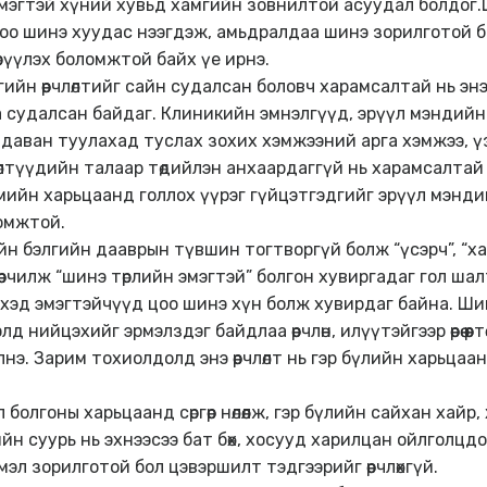
эмэгтэй хүний хувьд хамгийн зовнилтой асуудал болдог.
о шинэ хуудас нээгдэж, амьдралдаа шинэ зорилготой бо
өрүүлэх боломжтой байх үе ирнэ.
йн өөрчлөлтийг сайн судалсан боловч харамсалтай нь эн
ага судалсан байдаг. Клиникийн эмнэлгүүд, эрүүл мэнди
йг даван туулахад туслах зохих хэмжээний арга хэмжээ, 
рчлөлтүүдийн талаар төдийлэн анхаардаггүй нь харамсалта
гмийн харьцаанд голлох үүрэг гүйцэтгэдгийг эрүүл мэнд
омжтой.
 бэлгийн дааврын түвшин тогтворгүй болж “үсэрч”, “ха
өөрчилж “шинэ төрлийн эмэгтэй” болгон хувиргадаг гол ша
цэхэд эмэгтэйчүүд цоо шинэ хүн болж хувирдаг байна. Ши
ийцэхийг эрмэлздэг байдлаа өөрчлөн, илүүтэйгээр өөрөө өөртө
э. Зарим тохиолдолд энэ өөрчлөлт нь гэр бүлийн харьцаанд
л болгоны харьцаанд сөргөөр нөлөөлж, гэр бүлийн сайхан ха
ийн суурь нь эхнээсээ бат бөх, хосууд харилцан ойлголцд
эл зорилготой бол цэвэршилт тэдгээрийг өөрчлөхгүй.