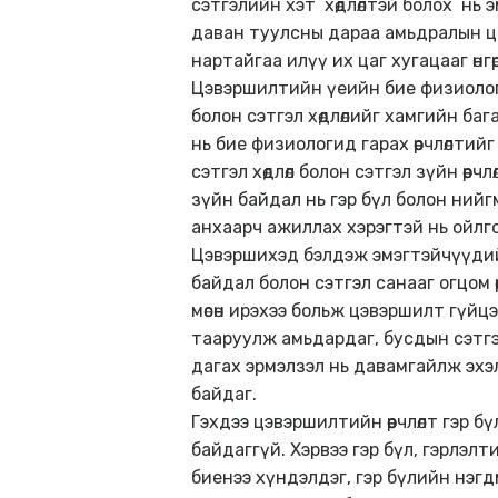
сэтгэлийн хэт хөдлөлтэй болох нь 
даван туулсны дараа амьдралын цо
нартайгаа илүү их цаг хугацааг өнг
Цэвэршилтийн үеийн бие физиологи
болон сэтгэл хөдлөлийг хамгийн б
нь бие физиологид гарах өөрчлөлти
сэтгэл хөдлөл болон сэтгэл зүйн өө
зүйн байдал нь гэр бүл болон ний
анхаарч ажиллах хэрэгтэй нь ойлг
Цэвэршихэд бэлдэж эмэгтэйчүүдийн
байдал болон сэтгэл санааг огцом 
мөсөн ирэхээ больж цэвэршилт гүй
тааруулж амьдардаг, бусдын сэтгэлд н
дагах эрмэлзэл нь давамгайлж эхэлн
байдаг.
Гэхдээ цэвэршилтийн өөрчлөлт гэр бү
байдаггүй. Хэрвээ гэр бүл, гэрлэлт
биенээ хүндэлдэг, гэр бүлийн нэгдм