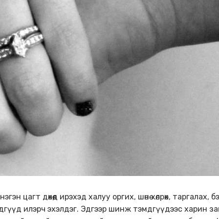
гэн цагт дөхөөд ирэхэд халуу оргих, шөнө хөлрөх, таргалах,
үүд илэрч эхэлдэг. Эдгээр шинж тэмдгүүдээс харин за