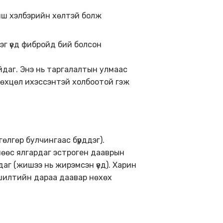
иш хэлбэрийн хөлтэй болж
эг үед фибройд бий болсон
йдаг. Энэ нь таргалалтын улмаас
нөхцөл ихэссэнтэй холбоотой гэж
гөлгөр булчингаас бүрддэг).
чнөөс ялгардаг эстроген дааврын
аг (жишээ нь жирэмсэн үед). Харин
ршилтийн дараа даавар нөхөх