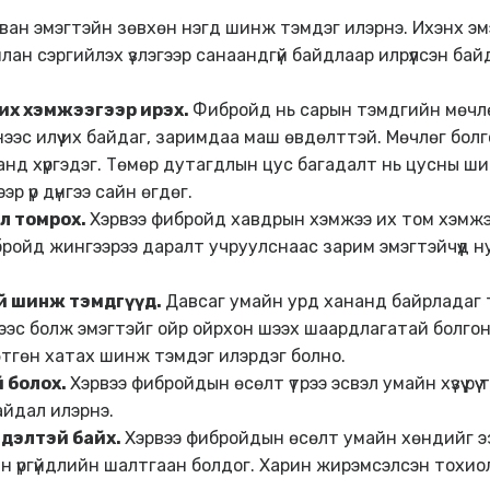
ван эмэгтэйн зөвхөн нэгд шинж тэмдэг илэрнэ. Ихэнх эмэ
лан сэргийлэх үзлэгээр санаандгүй байдлаар илрүүлсэн бай
 их хэмжээгээр ирэх.
Фибройд нь сарын тэмдгийн мөчлө
ээс илүү их байдаг, заримдаа маш өвдөлттэй. Мөчлөг бол
нд хүргэдэг. Төмөр дутагдлын цус багадалт нь цусны ш
 үр дүнгээ сайн өгдөг.
эл томрох.
Хэрвээ фибройд хавдрын хэмжээ их том хэмжэ
бройд жингээрээ даралт учруулснаас зарим эмэгтэйчүүд 
ий шинж тэмдгүүд.
Давсаг умайн урд хананд байрладаг 
үнээс болж эмэгтэйг ойр ойрхон шээх шаардлагатай болго
тгөн хатах шинж тэмдэг илэрдэг болно.
 болох.
Хэрвээ фибройдын өсөлт үтрээ эсвэл умайн хүзүү рүү
айдал илэрнэ.
йдэлтэй байх.
Хэрвээ фибройдын өсөлт умайн хөндийг э
н үргүйдлийн шалтгаан болдог. Харин жирэмсэлсэн тохиолд