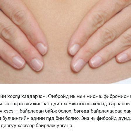
н хоргүй хавдар юм. Фибройд нь мөн миома, фибромиома
эмжээгээрээ жижиг вандуйн хэмжээнээс эхлээд тарвасны 
 ч хэсэгт байрласан байж болох бөгөөд байрлалаасаа хам
н булчингийн эдийн гүнд бий болно. Энэ нь фибройд дунд
адаргуу хэсгээр байрлаж ургана.