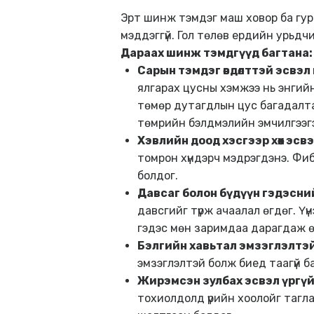
Эрт шинж тэмдэг маш ховор ба гур
мэддэггүй. Гол төлөв ердийн урьдчи
Дараах шинж тэмдгүүд багтана:
Сарын тэмдэг өвдөлттэй эсвэл
ялгарах цусны хэмжээ нь энгийн
төмөр дутагдлын цус багадалта
төмрийн бэлдмэлийн эмчилгээгээр
Хэвлийн доод хэсгээр хөөх эсв
томрон хүндэрч мэдрэгдэнэ. Фи
болдог.
Давсаг болон бүдүүн гэдэсн
давсгийг түрж ачаалал өгдөг. Ү
гэдэс мөн заримдаа дарагдаж ө
Бэлгийн хавьтал эмзэглэлтэй
эмзэглэлтэй болж биед таагүй б
Жирэмсэн зулбах эсвэл үргү
тохиолдолд үрийн хоолойг тагла