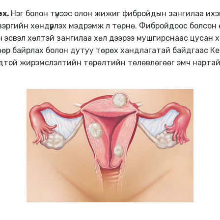
эх.
Нэг болон түүнээс олон жижиг фибройдын зангилаа их
га зэргийн хөндүүрлэх мэдрэмж л төрнө. Фибройдоос болсон
 эсвэл хөлтэй зангилаа хөл дээрээ мушгирснаас цусан ха
өөр байрлах болон дутуу төрөх хандлагатай байдгаас Ке
ройдтой жирэмслэлтийн төрөлтийн төлөвлөгөөг эмч нарт