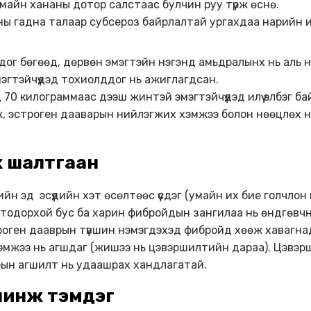
майн хананы дотор салстаас булчин руу түрж өснө.
ны гадна талаар субсероз байрлалтай ургахдаа нарийн 
ог бөгөөд, дөрвөн эмэгтэйн нэгэнд амьдралынх нь аль н
эгтэйчүүдэд тохиолддог нь ажиглагдсан.
0 килограммаас дээш жинтэй эмэгтэйчүүдэд илүү элбэг ба
ж, эстроген дааварын нийлэгжих хэмжээ болон нөөцлөх 
х шалтгаан
 эд эсүүдийн хэт өсөлтөөс үүсдэг (умайн их бие голчлон 
нь тодорхой бус ба харин фибройдын зангилаа нь өндгөв
роген дааврын түвшин нэмэгдэхэд фибройд хөөж хавагнад
хэмжээ нь агшдаг (жишээ нь цэвэршилтийн дараа). Цэвэ
рын агшилт нь удаашрах хандлагатай.
шинж тэмдэг