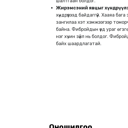
шалтгаан болдог.
Жирэмсэний явцыг хүндрүүл
хүндрүүлээд байдаггүй. Хааяа ба
зангилаа хэт хэмжээгээр томорч
байна. Фибройдын үед ураг өгзг
нэг хүчин зүйл нь болдог. Фиб
байх шаардлагатай.
Оношилгоо