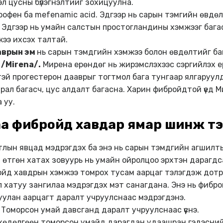
эл цусны бүлэгнэлтийг зохицуулна.
рофен ба mefenamic acid. Эдгээр нь сарын тэмгийн өвдө
э. Эдгээр нь умайн салстын простогландины хэмжээг баг
ээ ихсэх талтай.
аврын эм
нь сарын тэмдгийн хэмжээ болон өвдөлтийг ба
/Mirena/
.
Мирена ерөндөг нь жирэмслэхээс сэргийлэх 
тэй прогестерон дааврыг тогтмол бага тунгаар ялгаруулд
рал багасч, цус алдалт багасна. Харин фибройдтой үед 
 уу.
а фибройд хавдар ямар шинж тэ
ьтлын явцад мэдрэгдэх ба энэ нь сарын тэмдгийн агшилт
 өтгөн хатах зовуурь нь умайн ойролцоо эрхтэн дарагдсан
йд хавдрын хэмжээ томрох тусам аарцаг тэлэгдэж дотр
 хатуу зангилаа мэдрэгдэх мэт санагдана. Энэ нь фибр
уулан аарцагт даралт учруулснаас мэдрэгдэнэ.
Томорсон умай давсганд даралт учруулснаас үүснэ.
 хөдөлгөөн томорсон умайд дарагдан удаашран гэдэсний