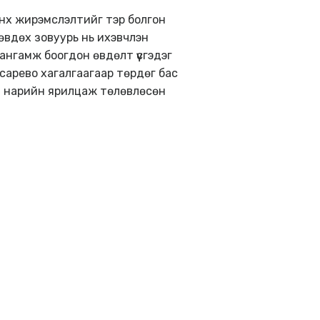
энх жирэмслэлтийг тэр болгон
 өвдөх зовуурь нь ихэвчлэн
нгамж боогдон өвдөлт үүсгэдэг
сарево хагалгаагаар төрдөг бас
ай нарийн ярилцаж төлөвлөсөн