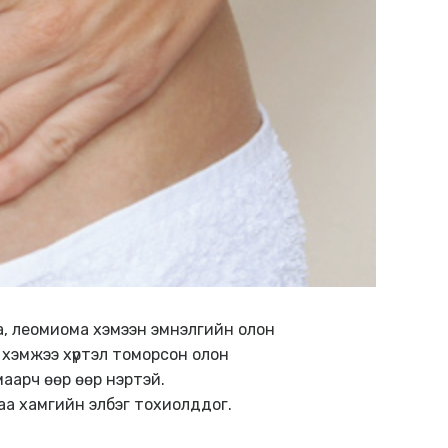
, леомиома хэмээн эмнэлгийн олон
хэмжээ хүртэл томорсон олон
аарч өөр өөр нэртэй.
аа хамгийн элбэг тохиолддог.