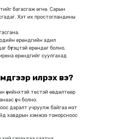
лтийг багасгаж өгнө. Сарын
асгадаг. Хэт их простогландины
гасгана.
ердийн ерөндгийн адил
аг бүтэцтэй ерөндөг болно.
Мирена ерөндгийг суулгахад
мдгээр илрэх вэ?
ын үеийнхтэй төстэй өвдөлтөөр
аас үүсч болно.
оос даралт учруулж байгаа мэт
ойд хавдрын хэмжээ томорсноос
 хий гарахдаа саатна.