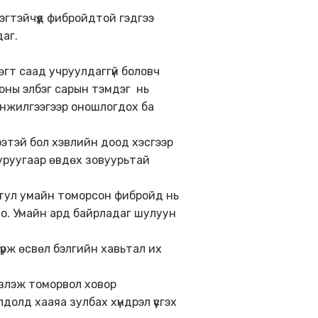
гтэйчүүд фибройдтой гэдгээ
даг.
гт саад учруулдаггүй боловч
гоны элбэг сарын тэмдэг нь
инжилгээгээр оношлогдох ба
этэй бол хэвлийн доод хэсгээр
нуруугаар өвдөх зовуурьтай
тул умайн томорсон фибройд нь
но. Умайн ард байрладаг шулуун
 түрж өсвөл бэлгийн хавьтал их
злэж томорвол ховор
олд хааяа зулбах хүндрэл үүсгэх