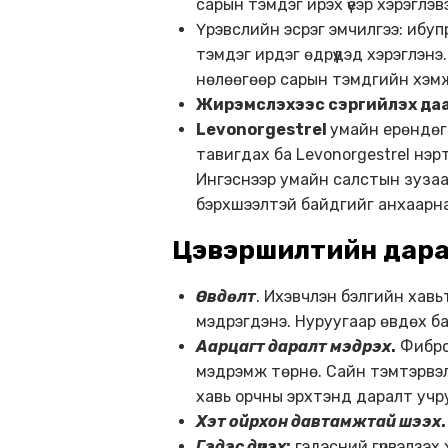
сарын тэмдэг ирэх үеэр хэрэглэв
Үрэвслийн эсрэг эмчилгээ: ибуп
тэмдэг ирдэг өдрүүдэд хэрэглэн
нөлөөгөөр сарын тэмдгийн хэмж
Жирэмслэхээс сэргийлэх да
Levonorgestrel
умайн ерөндөг
тавигдах ба Levonorgestrel нэр
Ингэснээр умайн салстын зузаа
бэрхшээлтэй байдгийг анхаарна
Цэвэршилтийн дара
Өвдөлт
. Ихэвчлэн бэлгийн хав
мэдрэгдэнэ. Нуруугаар өвдөх ба
Аарцагт даралт мэдрэх
.
Фибро
мэдрэмж төрнө. Сайн тэмтэрвэл
хавь орчны эрхтэнд даралт учр
Хэт ойрхон давтамжтай шээх
.
Гэдэс дүүрэх
:
гэдэсний гүрвэлзэх