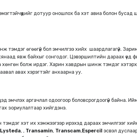
мэгтэйчүүдийг дотуур оношлох ба хэт авиа болон бусад
 тэмдэг өгөөгүй бол эмчилгээ хийх шаардлагагүй. Зарим
й хянаад явж байхыг сонгодог. Цэвэршилтийн дараах үед 
а хөнгөн болж ирдэг. Харин хавдрын шинж тэмдэг хэтэр
заавал авах хэрэгтэйг анхаарна уу.
цэд эмчлэх аргачлал одоогоор боловсрогдоогүй байна. Ий
гах зориулалтаар хийгдэнэ.
 тэмдэг хэт их хэмжээгээр ирэхэд дараах эмчилгээг хий
Lysteda
, ,
Transamin
,
Transcam
,
Espercil
эсвэл дуслаа