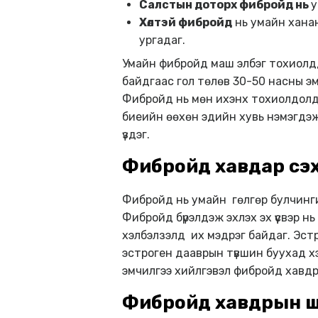
Салстын доторх фибройд нь
у
Хөлтэй фибройд
нь умайн хана
ургадаг.
Умайн фибройд маш элбэг тохиолдд
байдгаас гол төлөв 30-50 насны эм
Фибройд нь мөн ихэнх тохиолдолд 7
биеийн өөхөн эдийн хувь нэмэгдэ
үздэг.
Фибройд хавдар үүсэ
Фибройд нь умайн гөлгөр булчингийн
Фибройд бүрэлдэж эхлэх эх үүсвэр 
хэлбэлзэлд их мэдрэг байдаг. Эст
эстроген дааврын түвшин буухад 
эмчилгээ хийлгэвэл фибройд хавд
Фибройд хавдрын 