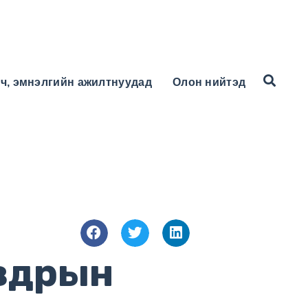
ч, эмнэлгийн ажилтнуудад
Олон нийтэд
авдрын