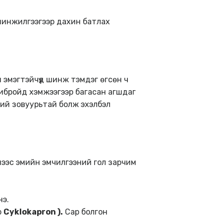
 шинжилгээгээр дахин батлах
 эмэгтэйчүүд шинж тэмдэг өгсөн ч
фибройд хэмжээгээр багасан агшдаг
хий зовуурьтай болж эхэлбэл
мээс эмийн эмчилгээний гол зарчим
нэ.
р
Cyklokapron
)
.
Сар болгон