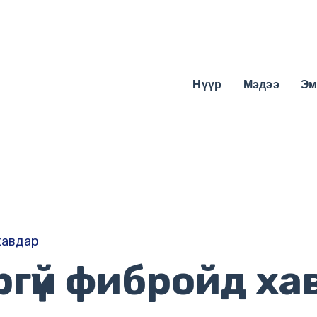
Нүүр
Мэдээ
Эм
хавдар
ргүй фибройд х