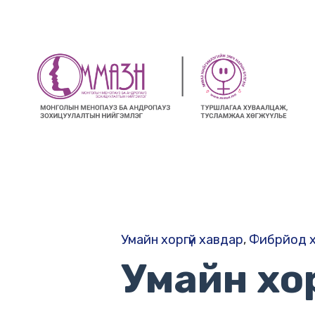
Умайн хоргүй хавдар
,
Фибрйод 
Умайн хо