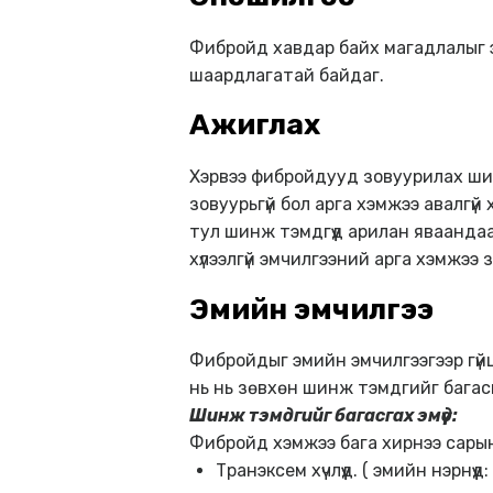
Фибройд хавдар байх магадлалыг э
шаардлагатай байдаг.
Ажиглах
Хэрвээ фибройдууд зовуурилах шинж
зовуурьгүй бол арга хэмжээ авалгү
тул шинж тэмдгүүд арилан яваанда
хүлээлгүй эмчилгээний арга хэмжээ 
Эмийн эмчилгээ
Фибройдыг эмийн эмчилгээгээр гүй
нь нь зөвхөн шинж тэмдгийг багас
Шинж тэмдгийг багасгах эмүүд:
Фибройд хэмжээ бага хирнээ сарын
Транэксем хүчлүүд. ( эмийн нэрнүүд: