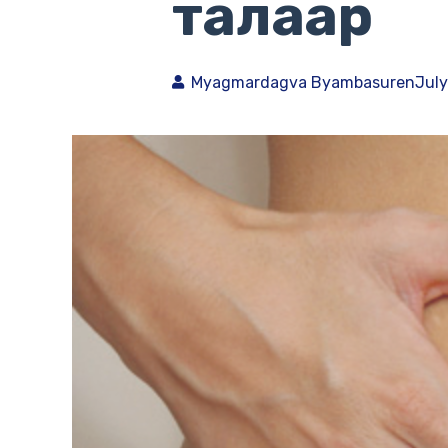
талаар
Myagmardagva Byambasuren
July