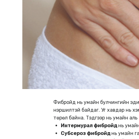
Фибройд нь умайн булчингийн эдий
нэршилтэй байдаг.
Уг хавдар нь х
төрөл байна. Тэдгээр нь умайн аль
Интермурал фибройд
нь умай
Субсероз фибройд
нь умайн г