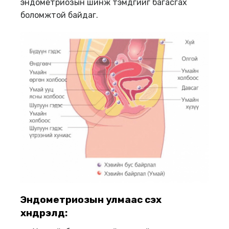
эндометриозын шинж тэмдгийг багасгах
боломжтой байдаг.
Эндометриозын улмаас үүсэх
хүндрэлүүд: