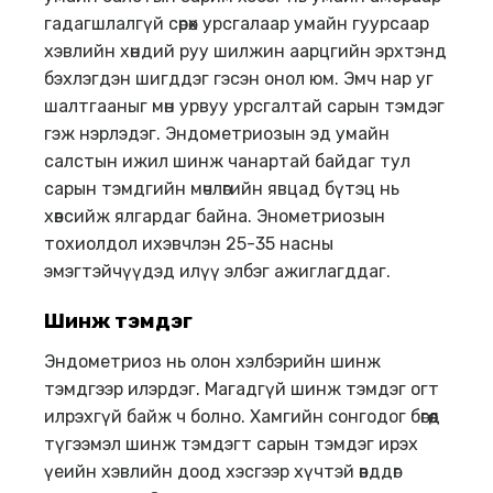
гадагшлалгүй сөрөх урсгалаар умайн гуурсаар
хэвлийн хөндий руу шилжин аарцгийн эрхтэнд
бэхлэгдэн шигддэг гэсэн онол юм. Эмч нар уг
шалтгааныг мөн урвуу урсгалтай сарын тэмдэг
гэж нэрлэдэг. Эндометриозын эд умайн
салстын ижил шинж чанартай байдаг тул
сарын тэмдгийн мөчлөгийн явцад бүтэц нь
хөвсийж ялгардаг байна. Энометриозын
тохиолдол ихэвчлэн 25-35 насны
эмэгтэйчүүдэд илүү элбэг ажиглагддаг.
Шинж тэмдэг
Эндометриоз нь олон хэлбэрийн шинж
тэмдгээр илэрдэг. Магадгүй шинж тэмдэг огт
илрэхгүй байж ч болно. Хамгийн сонгодог бөгөөд
түгээмэл шинж тэмдэгт сарын тэмдэг ирэх
үеийн хэвлийн доод хэсгээр хүчтэй өвддөг