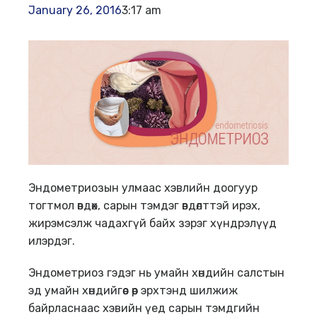
January 26, 2016
3:17 am
Эндометриозын улмаас хэвлийн доогуур
тогтмол өвдөх, сарын тэмдэг өвдөлттэй ирэх,
жирэмсэлж чадахгүй байх зэрэг хүндрэлүүд
илэрдэг.
Эндометриоз гэдэг нь умайн хөндийн салстын
эд умайн хөндийгөөс өөр эрхтэнд шилжиж
байрласнаас хэвийн үед сарын тэмдгийн