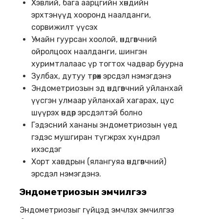
Хэвлий, бага аарцгийн хөндийн
эрхтэнүүд хооронд наалданги,
сорвижилт үүсэх
Умайн гуурсан хоолой, өндгөвчний
ойролцоох наалданги, шингэн
хуримтлалаас үр тогтох чадвар буурна
Зулбах, дутуу төрөх эрсдэл нэмэгдэнэ
Эндометриозын эд өндгөвчний уйланхай
үүсгэн улмаар уйланхай хагарах, цус
шүүрэх өндөр эрсдэлтэй болно
Гэдэсний хананы эндометриозын үед
гэдэс мушгиран түгжрэх хүндрэл
ихэсдэг
Хорт хавдрын (ялангуяа өндгөвчний)
эрсдэл нэмэгдэнэ.
Эндометриозын эмчилгээ
Эндометриозыг гүйцэд эмчлэх эмчилгээ