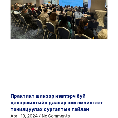
Практикт шинээр нэвтэрч буй
цэвэршилтийн даавар нөхөх эмчилгээг
танилцуулах сургалтын тайлан
April 10, 2024
No Comments