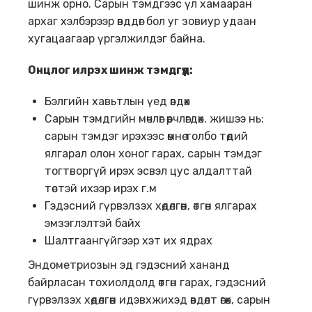
шинж орно. Сарын тэмдгээс үл хамааран
архаг хэлбэрээр өвддөг бол уг зовиур удаан
хугацаагаар үргэлжилдэг байна.
Онцлог илрэх шинж тэмдгүүд:
Бэлгийн хавьтлын үед өвдөх
Сарын тэмдгийн мөчлөг өөрчлөгдөх. жишээ нь:
сарын тэмдэг ирэхээс өмнө толбо төдий
ялгарал олон хоног гарах, сарын тэмдэг
тогтворгүй ирэх эсвэл цус алдалттай
төстэй ихээр ирэх г.м
Гэдэсний гүрвэлзэх хөдөлгөөн, өтгөн ялгарах
эмзэглэлтэй байх
Шалтгаангүйгээр хэт их ядрах
Эндометриозын эд гэдэсний хананд
байрласан тохиолдолд өтгөн гарах, гэдэсний
гүрвэлзэх хөдөлгөөн идэвхжихэд өвдөлт өгөх, сарын