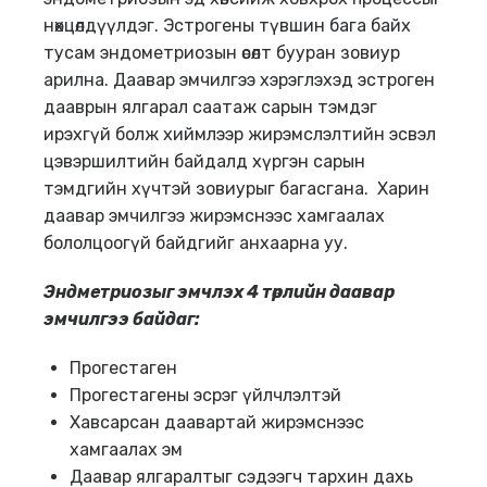
нөхцөлдүүлдэг. Эстрогены түвшин бага байх
тусам эндометриозын өсөлт бууран зовиур
арилна. Даавар эмчилгээ хэрэглэхэд эстроген
дааврын ялгарал саатаж сарын тэмдэг
ирэхгүй болж хиймлээр жирэмслэлтийн эсвэл
цэвэршилтийн байдалд хүргэн сарын
тэмдгийн хүчтэй зовиурыг багасгана. Харин
даавар эмчилгээ жирэмснээс хамгаалах
бололцоогүй байдгийг анхаарна уу.
Эндметриозыг эмчлэх 4 төрлийн даавар
эмчилгээ байдаг:
Прогестаген
Прогестагены эсрэг үйлчлэлтэй
Хавсарсан даавартай жирэмснээс
хамгаалах эм
Даавар ялгаралтыг сэдээгч тархин дахь