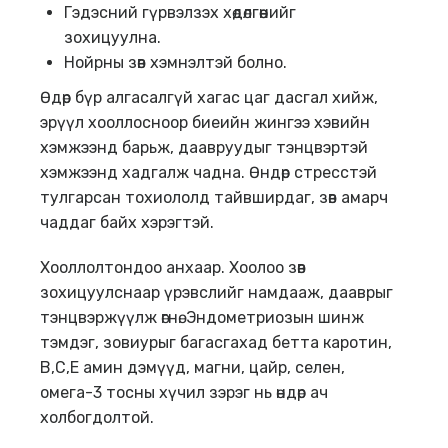
Гэдэсний гүрвэлзэх хөдөлгөөнийг
зохицуулна.
Нойрны зөв хэмнэлтэй болно.
Өдөр бүр алгасалгүй хагас цаг дасгал хийж,
эрүүл хооллосноор биеийн жингээ хэвийн
хэмжээнд барьж, даавруудыг тэнцвэртэй
хэмжээнд хадгалж чадна. Өндөр стресстэй
тулгарсан тохиололд тайвширдаг, зөв амарч
чаддаг байх хэрэгтэй.
Хооллолтондоо анхаар. Хоолоо зөв
зохицуулснаар үрэвслийг намдааж, дааврыг
тэнцвэржүүлж өгнө. Эндометриозын шинж
тэмдэг, зовиурыг багасгахад бетта каротин,
B,C,E амин дэмүүд, магни, цайр, селен,
омега-3 тосны хүчил зэрэг нь өндөр ач
холбогдолтой.