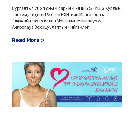
Сургалтыг 2024 оны 4 сарын 4 -д IBIS STYLES Хурлын
танхимд Гедеон Рихтер НХН-ийн Монгол дахь
Төлөөлөгчийн газар болон Монголын Менопауз &
Анпропауз Зохицуулалтын Нийгэмлэг
Read More »