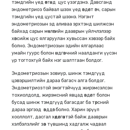
тэмдгийн үед өтгөнд цус үзэгдэнэ. Давсганд
эндометриоз байвал шээх үед өвдөлт өгч, сарын
тэмдгийн үед цустай шээнэ. Нэгэнт
эндометриозын эд аливаа эрхтэнд шилжсэн
байхад сарын мөчлөгийн дааврын үйлчлэлээр
хөвсийж цус ялгаруулан хувьссан хэвээр байх
болно. Эндометриозын эдийн ялгарлаас
умайн гуурс болон өндгөвчний наалданги үүсэн
үр тогтохгүй байх нэг шалтгаан болдог.
Эндометриозын зовиур, шинж тэмдгүүд
цэвэршилтийн дараа багасч алга болдог.
Эндометриозтой эмэгтэйчүүд жирэмсэлсэн
тохиолдолд, жирэмсний явцад өвдөлт болон
бусад шинж тэмдгүүд багасдаг ба төрсний
дараа эргээд өвддөг болно. Харин эрүүл
хооллолт, дасгал хөдөлгөөнтэй байж дааврын
хэлбэлзлийг зөв түвшинд хадгалж чадвал