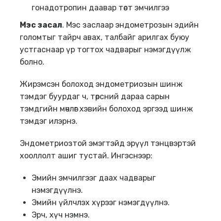
гонадотропин даавар төст эмчилгээ
Мэс засал
. Мэс заслаар эндометрозын эдийн
голомтыг тайрч авах, талбайг арилгах буюу
устгаснаар үр тогтох чадварыг нэмэгдүүлж
болно.
Жирэмсэн болоход эндометриозын шинж
тэмдэг буурдаг ч, төрсний дараа сарын
тэмдгийн мөчлөг хэвийн болоход эргээд шинж
тэмдэг илэрнэ.
Эндометриозтой эмэгтэйд эрүүл тэнцвэртэй
хооллолт ашиг тустай. Ингэснээр:
Эмийн эмчилгээг даах чадварыг
нэмэгдүүлнэ.
Эмийн үйлчлэх хүрээг нэмэгдүүлнэ.
Эрч, хүч нэмнэ.