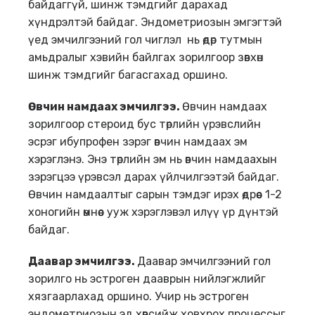
байдаггүй, шинж тэмдгийг дарахад
хүндрэлтэй байдаг. Эндометриозын эмгэгтэй
үед эмчилгээний гол чиглэл нь өдөр тутмын
амьдралыг хэвийн байлгах зорилгоор зөвхөн
шинж тэмдгийг багасгахад оршино.
Өвчин намдаах эмчилгээ.
Өвчин намдаах
зорилгоор стероид бус төрлийн үрэвслийн
эсрэг ибупрофен зэрэг өвчин намдаах эм
хэрэглэнэ. Энэ төрлийн эм нь өвчин намдаахын
зэрэгцээ үрэвсэл дарах үйлчилгээтэй байдаг.
Өвчин намдаалтыг сарын тэмдэг ирэх өдрөөс 1-2
хоногийн өмнөөс ууж хэрэглэвэл илүү үр дүнтэй
байдаг.
Даавар эмчилгээ.
Даавар эмчилгээний гол
зорилго нь эстроген дааврын нийлэгжлийг
хязгаарлахад оршино. Учир нь эстроген
эндометриозын эд хөвсийж ховхрох процессыг