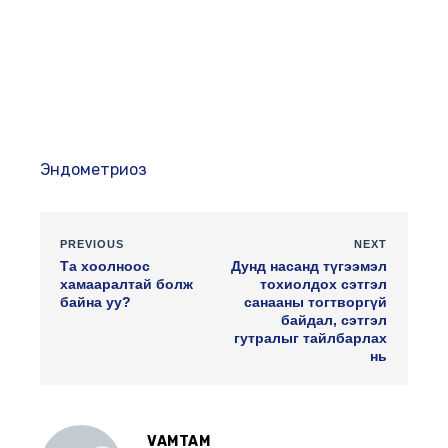
Эндометриоз
PREVIOUS
NEXT
Та хоолноос
Дунд насанд түгээмэл
хамааралтай болж
тохиолдох сэтгэл
байна уу?
санааны тогтворгүй
байдал, сэтгэл
гутралыг тайлбарлах
нь
VAMTAM