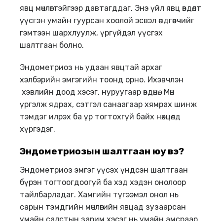
явц мөчлөгтэйгээр давтагддаг. Энэ үйл явц өвдөлт
үүсгэн умайн гуурсан хоолой эсвэл өндгөвчийг
гэмтээн шархлуулж, үргүйдэл үүсгэх
шалтгаан болно.
Эндометриоз нь удаан явцтай архаг
хэлбэрийн эмгэгийн тоонд орно. Ихэвчлэн
хэвлийн доод хэсэг, нуруугаар өвдөнө. Мөн
үргэлж ядрах, сэтгэл санаагаар хямрах шинж
тэмдэг илрэх ба үр тогтохгүй байх нөхцөлд
хүргэдэг.
Эндометриозын шалтгаан юу вэ?
Эндометриоз эмгэг үүсэх үндсэн шалтгаан
бүрэн тогтоогдоогүй ба хэд хэдэн онолоор
тайлбарладаг. Хамгийн түгээмэл онол нь
сарын тэмдгийн мөчлөгийн явцад зузаарсан
умайн салстын зарим хэсэг нь умайн амсраар