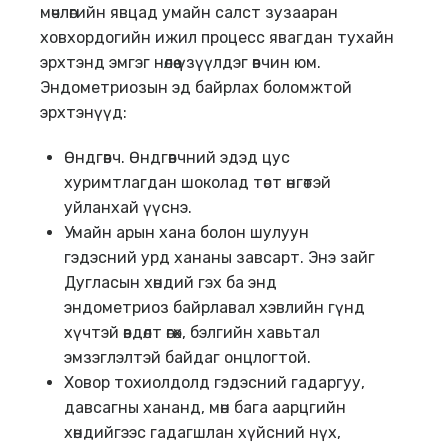
мөчлөгийн явцад умайн салст зузааран
ховхордогийн ижил процесс явагдан тухайн
эрхтэнд эмгэг нөлөө үзүүлдэг өвчин юм.
Эндометриозын эд байрлах боломжтой
эрхтэнүүд:
Өндгөвч. Өндгөвчний эдэд цус
хуримтлагдан шоколад төст өнгөтэй
уйланхай үүснэ.
Умайн арын хана болон шулуун
гэдэсний урд хананы завсарт. Энэ зайг
Дугласын хөндий гэх ба энд
эндометриоз байрлавал хэвлийн гүнд
хүчтэй өвдөлт өгөх, бэлгийн хавьтал
эмзэглэлтэй байдаг онцлогтой.
Ховор тохиолдолд гэдэсний гадаргуу,
давсагны хананд, мөн бага аарцгийн
хөндийгээс гадагшлан хүйсний нүх,