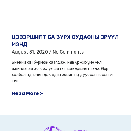
ЦЭВЭРШИЛТ БА ЗҮРХ СУДАСНЫ ЭРҮҮЛ
МЭНД
August 31, 2020
No Comments
Биений юм бүрмөсөн хаагдаж, нөхөн үржихүйн үйл
ажиллагаа зогсох үе шатыг цэвэршилт гэнэ. Өөрөөр
хэлбэл өндгөвчин дэх өндгөн эсийн нөөц дууссан гэсэн үг
юм.
Read More »