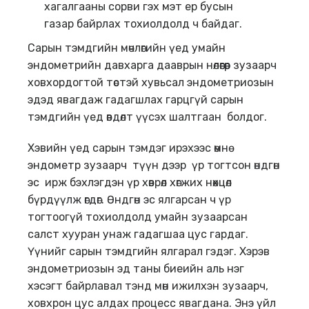
хагалгааны сорви гэх мэт ер бусын
газар байрлах тохиолдолд ч байдаг.
Сарын тэмдгийн мөчлөгийн үед умайн
эндометрийн давхарга дааврын нөлөөгөөр зузаарч
ховхордогтой төстэй хувьсал эндометриозын
эдэд явагдаж гадагшлах гарцгүй сарын
тэмдгийн үед өвдөлт үүсэх шалтгаан болдог.
Хэвийн үед сарын тэмдэг ирэхээс өмнө
эндометр зузаарч түүн дээр үр тогтсон өндгөн
эс ирж бэхлэгдэн үр хөврөл хөгжих нөхцөл
бүрдүүлж өгдөг. Өндгөн эс ялгарсан ч үр
тогтоогүй тохиолдолд умайн зузаарсан
салст хууран унаж гадагшаа цус гардаг.
Үүнийг сарын тэмдгийн ялгарал гэдэг. Хэрэв
эндометриозын эд таны биеийн аль нэг
хэсэгт байрлавал тэнд мөн ижилхэн зузаарч,
ховхрон цус алдах процесс явагдана. Энэ үйл