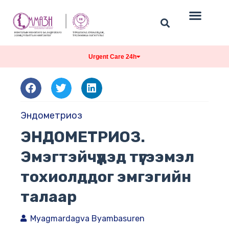
Urgent Care 24h
Эндометриоз
ЭНДОМЕТРИОЗ.
Эмэгтэйчүүдэд түгээмэл
тохиолддог эмгэгийн
талаар
Myagmardagva Byambasuren