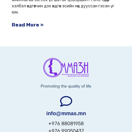
хэлбэл өндгөвчин дэх өндгөн эсийн нөөц дууссан гэсэн үг
юм.
Read More »
Promoting the quality of life
info@mmas.mn
+976 88081958
+976 99050437