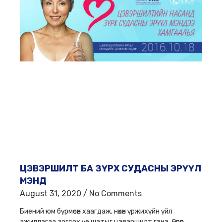
ЦЭВЭРШИЛТ БА ЗҮРХ СУДАСНЫ ЭРҮҮЛ
МЭНД
August 31, 2020
No Comments
Биений юм бүрмөсөн хаагдаж, нөхөн үржихүйн үйл
ажиллагаа зогсох үе шатыг цэвэршилт гэнэ. Өөрөөр