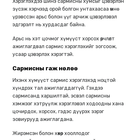
Хэрэглэхдээ шинэ сармисны хумсыг цэвэрлэн
зүсэж хэрчээд орой болгон унтахаасаа өмнө
үрэвссэн арьс болон үүг арчиж цэвэрлэвэл
эдгэрэлт нь хурдасдаг байна.
Арьс нь хэт цочмог хүмүүст хорсох өөрчлөлт
ажиглагдвал сармис хэрэглэхийг зогсоож,
усаар цэвэрлэх хэрэгтэй.
Сармисны гаж нөлөө
Ихэнх хүмүүст сармис хэрэглэхэд ноцтой
хүндрэх тал ажиглагддаггүй. Гэхдээ
сармисанд харшилтай, эсвэл сармисны
хэмжээг хэтрүүлж хэрэглэвэл ходоодны хана
цочирдох, хорсох, гэдэс дүүрэх зэрэг
зовиурууд ажиглагдана.
Жирэмсэн болон хөхөөр хооллодог