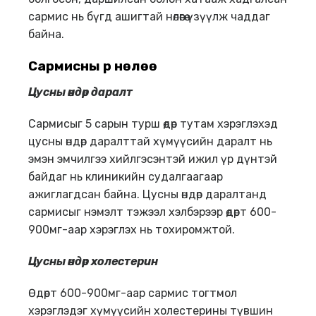
сармис нь бүгд ашигтай нөлөөгөө үзүүлж чаддаг
байна.
Сармисны үр нөлөө
Цусны өндөр даралт
Сармисыг 5 сарын турш өдөр тутам хэрэглэхэд
цусны өндөр даралттай хүмүүсийн даралт нь
эмэн эмчилгээ хийлгэсэнтэй ижил үр дүнтэй
байдаг нь клиникийн судалгаагаар
ажиглагдсан байна. Цусны өндөр даралтанд
сармисыг нэмэлт тэжээл хэлбэрээр өдөрт 600-
900мг-аар хэрэглэх нь тохиромжтой.
Цусны ө
ндөр холестерин
Өдөрт 600-900мг-аар сармис тогтмол
хэрэглэдэг хүмүүсийн холестерины түвшин