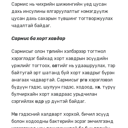
Сармис нь чихрийн шижингийн үед цусан
дахь инсулины ялгаруулалтыг нэмэгдүүлж
цусан дахь сахарын түвшинг тогтворжуулах
чадалтай байдаг.
Сармис ба хорт хавдар
Сармисыг олон төрлийн хэлбэрээр тогтмол
хэрэглэдэг байхад хорт хавдрын эсүүдийн
үржлийг тогтоох, өсөлтийг нь удаашруулах, тэр
байтугай эрт шатанд буй хорт хавдрыг бүрэн
анагаах чадвартай. Сармисыг өргөн хэрэглэвэл
бүдүүн гэдэс, шулуун гэдэс, ходоод, хөх, түрүү
булчирхайн хорт хавдраас урьдчилан
сэргийлэх өндөр үр дүнтэй байдаг.
Мөн гэдэсний халдварт хорхой, бичил эсүүд
болон ходоодны бактерийн эсрэг эмчилгээнд