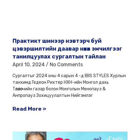
Практикт шинээр нэвтэрч буй
цэвэршилтийн даавар нөхөх эмчилгээг
танилцуулах сургалтын тайлан
April 10, 2024
No Comments
Сургалтыг 2024 оны 4 сарын 4 -д IBIS STYLES Хурлын
танхимд Гедеон Рихтер НХН-ийн Монгол дахь
Төлөөлөгчийн газар болон Монголын Менопауз &
Анпропауз Зохицуулалтын Нийгэмлэг
Read More »