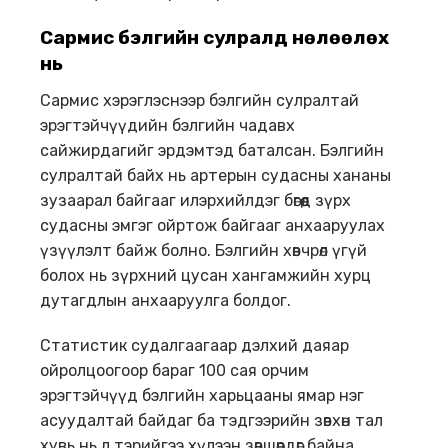
Сармис бэлгийн сулралд нөлөөлөх
нь
Сармис хэрэглэснээр бэлгийн сулралтай
эрэгтэйчүүдийн бэлгийн чадавх
сайжирдагийг эрдэмтэд баталсан. Бэлгийн
сулралтай байх нь артерын судасны хананы
зузаарал байгааг илэрхийлдэг бөгөөд зүрх
судасны эмгэг ойртож байгааг анхааруулах
үзүүлэлт байж болно. Бэлгийн хөвчрөл үгүй
болох нь зүрхний цусан хангамжийн хурц
дутагдлын анхааруулга болдог.
Статистик судалгаагаар дэлхий даяар
ойролцоогоор бараг 100 сая орчим
эрэгтэйчүүд бэлгийн харьцааны ямар нэг
асуудалтай байдаг ба тэдгээрийн зөвхөн тал
хувь нь л тэрийгээ хүлээн зөвшөөрдөг байна.