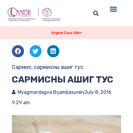
Urgent Care 24h
Сармис
,
сармисны ашиг тус
САРМИСНЫ АШИГ ТУС
Myagmardagva Byambasuren
July 8, 2016
9:29 am