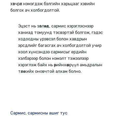
хөвчрөл нэмэгдэж бэлгийн харьцааг хэвийн
болгох ач холбогдолтой.
Эцэст нь зөвлөхөд, сармис хэрэглэснээр
ханиад томуунд тэсвэртэй болгож, гэдэс
ходоодны үрэвсэл болон хавдрын
эрсдлийг багасгах ач холбогдолтой учир
хоол хүнсэндээ сармисыг ердийн
хэлбэрээр болон нэмэлт тэжээлээр
хэрэглэж байх нь өөрийнхөө эрүүл амьдралын
төлөө хийх оновчтой алхам болно.
Сармис
,
сармисны ашиг тус