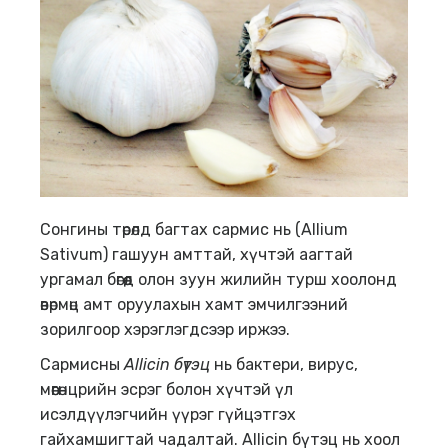
Сонгины төрөлд багтах сармис нь (Allium
Sativum) гашуун амттай, хүчтэй аагтай
ургамал бөгөөд олон зуун жилийн турш хоолонд
өвөрмөц амт оруулахын хамт эмчилгээний
зорилгоор хэрэглэгдсээр иржээ.
Сармисны
Allicin
бүтэц
нь бактери, вирус,
мөөгөнцрийн эсрэг болон хүчтэй үл
исэлдүүлэгчийн үүрэг гүйцэтгэх
гайхамшигтай чадалтай. Allicin бүтэц нь хоол