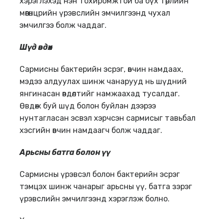
хэрэглэхэд нэн тохиромжтой ба бүх төрлийн
мөөгөнцрийн үрэвслийн эмчилгээнд чухал
эмчилгээ болж чаддаг.
Шүд өвдөх
Сармисны бактерийн эсрэг, өвчин намдаах,
мэдээ алдуулах шинж чанарууд нь шүдний
янгинасан өвдөлтийг намжаахад тусалдаг.
Өвдөж буй шүд болон буйлан дээрээ
нунтагласан эсвэл хэрчсэн сармисыг тавьбал
хэсгийн өвчин намдаагч болж чаддаг.
Арьсны батга болон үү
Сармисны үрэвсэл болон бактерийн эсрэг
тэмцэх шинж чанарыг арьсны үү, батга зэрэг
үрэвслийн эмчилгээнд хэрэглэж болно.