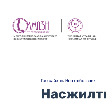
Гоо сайхан
,
Нөсөө толбо
,
сэвх
Насжилтын