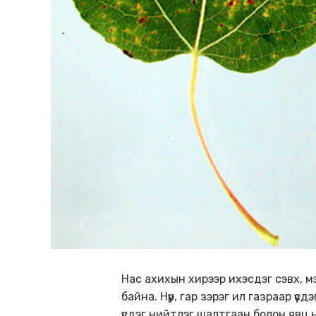
Нас ахихын хирээр ихэсдэг сэвх, мэн
байна. Нүүр, гар зэрэг ил газраар ү
үүсдэг нийтлэг шалтгаан болон явц