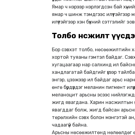
Ямар ч нэрээр нэрлэгдсэн бай хүн
ямар ч шинж тэмдгээс илүүтэйгээр мэ
илүүтэйгээр хэн бүхний сэтгэлийг зо
Толбо нөсөөжилт үүсдэг
Бор сэвхэт толбо, нөсөөжилтийн ха
хортой туяаны гэмтэл байдаг. Сэв
хугацаагаар нар салхинд ил байсны
хандлагатай байдгийг үүгээр тайлба
энгэр, цээжээр ил байдаг арьс нар
өнгө бүрдүүлдэг меланин пигмент ил
меланоцит арьсны эсээс нийлэгждэ
жигд явагдана. Харин насжилтын яв
явагддаг болж, жигд байсан арьсны 
төрөлхийн сэвх болон мэнгэтэй анд
чадаагүй байна.
Арьсны нөсөөжилтөнд нөлөөлдөг өө