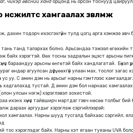
цаг, чихэр өвсний ханд
орцонд нь орсон тоснууд цайруула
өсөөжилтөөс хамгаалах зөвлөмж
ж, дахин тодорч ихэсгэхгүйн тулд цогц арга хэмжээ авч 
 тань танд талархах болно. Арьсандаа тэжээл өгөхийн ту
эж байх хэрэгтэй. Өөх тосны задралын эцэст арьсны пигм
 хүмүүс бараандуу арьсны өнгөтэй байх хандлагатай. Бүхэл 
раг өндөр агуулсан дүфү, өөхгүй улаан мах, тослог загас х
а ус уу. С амин дэм нь арьсыг нарны гэмтлээс хамгаалда
ь хадгалахад тустай. Д амин дэм бол нарнаас хамгаалах б
(олон улсын нэгж) хэрэглэвэл зохистой.
а ихэнх хүмүүс тайвширч мартдаг гэвч нөсөө толбыг бий бо
аалж дараах аргуудыг хэрэглэж сэргийлээрэй:
мол хамгаалах. Нарны шууд тусгалд байхаас сэргийл, ял
нд
ий тос хэрэглэдэг байх. Нарны хэт ягаан туяаны UVA бол