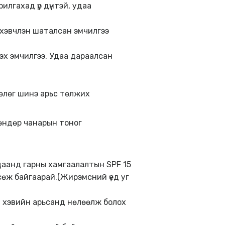
рилгахад үр дүнтэй, удаа
Ихэвчлэн шаталсан эмчилгээ
эх эмчилгээ. Удаа дараалсан
өлөг шинэ арьс төлжих
 өндөр чанарын тоног
ацаанд гарны хамгаалалтын SPF 15
мсөж байгаарай.(Жирэмсний үед уг
үй хэвийн арьсанд нөлөөлж болох