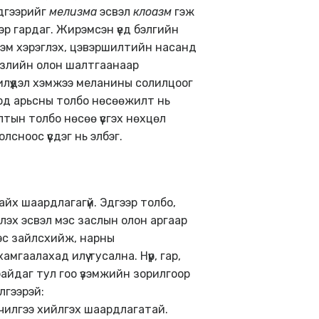
эдгээрийг
мелизма
эсвэл
клоазм
гэж
эр гардаг. Жирэмсэн үед бэлгийн
 эм хэрэглэх, цэвэршилтийн насанд
элзлийн олон шалтгаанаар
лүүдэл хэмжээ меланины солилцоог
од арьсны толбо нөсөөжилт нь
тын толбо нөсөө үүсгэх нөхцөл
сноос үүсдэг нь элбэг.
айх шаардлагагүй. Эдгээр толбо,
глэх эсвэл мэс заслын олон аргаар
ээс зайлсхийж, нарны
аалахад илүү тусална. Нүүр, гар,
байдаг тул гоо үзэмжийн зорилгоор
лгээрэй:
чилгээ хийлгэх шаардлагатай.