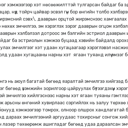
 нэг хэмжээгээр хэт нөсөөжилттэй тулгарсан байдаг ба 
цар, нүд тойрч цайвар эсвэл гүн бор өнгийн толбо хэлбэрэ
ирэмсний сэвх\, дааврын орцтой жирэмснээс хамгаалах
 нөхөх эмчилгээ, эм хэрэглэх зэрэг дааврын огцом хэлб
аврын хэлбэлзэл дотроос эм бэлгийн эстриол дааврын и
айдаг ба эстриолын хэмжээ буцаад хэвийн байдалд орох
уулах эмчилгээг хэт удаан хугацаагаар хэрэглэвэл насжил
д удаан хугацааны нарны хэт ягаан туяанд илүү эмзэг бол
энгэ нь аюул багатай бөгөөд яаралтай эмчилгээ хийгээд б
г бөгөөд үзэмжийн зорилгоор цайруулах бүтээгдэхүүн хэрэ
тэй эмчилгээ хийлгэснээс нарны хэт ягаан туяаны гэмтл
арьсны өнгөний хувирлаас сэргийлэх нь залуу төрхөө хамг
олбонууд хэмжээгээр томрох, олноор олшрох хандлагатай 
нд дараах эмчилгээний аргуудаас тохирсныг сонгож хий
гч лазер төхөөрөмж ашигладаг бөгөөд удаа дараалсан эм