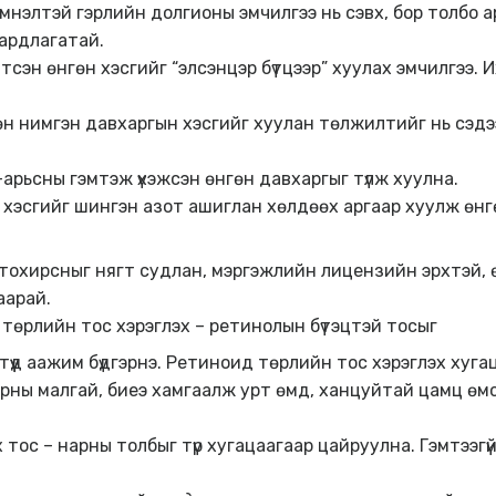
хэмнэлтэй гэрлийн долгионы эмчилгээ нь сэвх, бор толбо а
ардлагатай.
сэн өнгөн хэсгийг “элсэнцэр бүтцээр” хуулах эмчилгээ. 
н нимгэн давхаргын хэсгийг хуулан төлжилтийг нь сэдэ
арьсны гэмтэж үхэжсэн өнгөн давхаргыг түлж хуулна.
хэсгийг шингэн азот ашиглан хөлдөөх аргаар хуулж өнг
т тохирсныг нягт судлан, мэргэжлийн лицензийн эрхтэй,
аарай.
төрлийн тос хэрэглэх – ретинолын бүтэцтэй тосыг
түүд аажим бүдгэрнэ. Ретиноид төрлийн тос хэрэглэх хуг
 нарны малгай, биеэ хамгаалж урт өмд, ханцуйтай цамц ө
тос – нарны толбыг түр хугацаагаар цайруулна. Гэмтээг