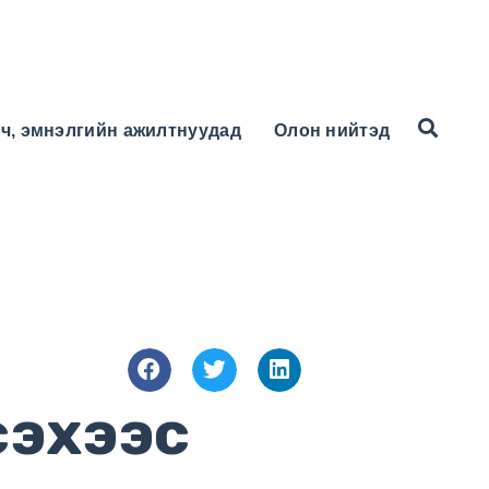
ч, эмнэлгийн ажилтнуудад
Олон нийтэд
үсэхээс