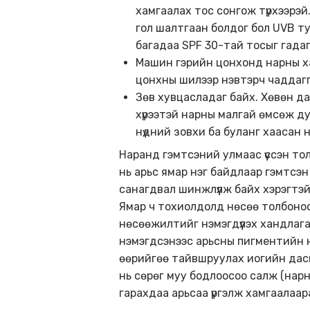
хамгаалах тос сонгож түрхээрэй.
гол шалтгаан болдог бол UVB т
багадаа SPF 30-тай тосыг гадаг
Машин гэрийн цонхонд нарны хам
цонхны шилээр нэвтэрч чаддагг
Зөв хувцасладаг байх. Хөвөн да
хүрээтэй нарны малгай өмсөж ду
нүдний зовхи ба буланг хаасан н
Наранд гэмтсэний улмаас үүссэн тол
нь арьс ямар нэг байдлаар гэмтсэн
санагдвал шинжлүүлж байх хэрэгтэй
Ямар ч тохиолдолд нөсөө толбоноо
нөсөөжилтийг нэмэгдүүлэх хандлаг
нэмэгдсэнээс арьсны пигментийн н
өөрийгөө тайвшруулах иогийн дасга
нь сөрөг муу бодлоосоо салж (нар
гарахдаа арьсаа үргэлж хамгаалаар