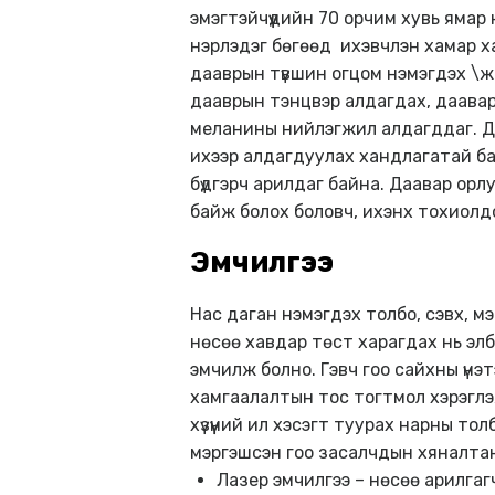
эмэгтэйчүүдийн 70 орчим хувь ямар
нэрлэдэг бөгөөд ихэвчлэн хамар ха
дааврын түвшин огцом нэмэгдэх \ж
дааврын тэнцвэр алдагдах, даавар
меланины нийлэгжил алдагддаг. Да
ихээр алдагдуулах хандлагатай б
бүдгэрч арилдаг байна. Даавар орл
байж болох боловч, ихэнх тохиолдол
Эмчилгээ
Нас даган нэмэгдэх толбо, сэвх, м
нөсөө хавдар төст харагдах нь элбэ
эмчилж болно. Гэвч гоо сайхны үнэ
хамгаалалтын тос тогтмол хэрэглэж 
хүзүүний ил хэсэгт туурах нарны т
мэргэшсэн гоо засалчдын хяналта
Лазер эмчилгээ – нөсөө арилга