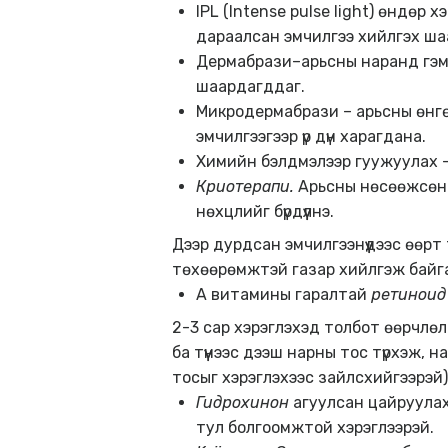
IPL (Intense pulse light) өндөр 
дараалсан эмчилгээ хийлгэх ша
Дермабрази–арьсны наранд гэмт
шаардагддаг.
Микродермабрази – арьсны өнгө
эмчилгээгээр үр дүн харагдана.
Химийн бэлдмэлээр гуужуулах –
Криотерапи.
Арьсны нөсөөжсөн 
нөхцлийг бүрдүүлнэ.
Дээр дурдсан эмчилгээнүүдээс өөр
төхөөрөмжтэй газар хийлгэж байг
А витамины гаралтай
ретиноид
2-3 сар хэрэглэхэд толбот өөрчлөл
ба түүнээс дээш нарны тос түрхэж,
тосыг хэрэглэхээс зайлсхийгээрэй)
Гидрохинон
агуулсан цайруулах 
тул болгоомжтой хэрэглээрэй.