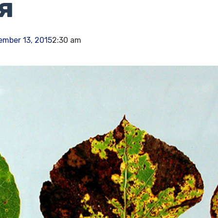
я
mber 13, 2015
2:30 am