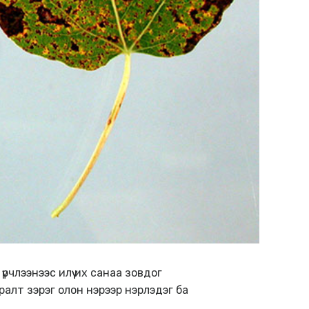
рчлээнээс илүү их санаа зовдог
уралт зэрэг олон нэрээр нэрлэдэг ба