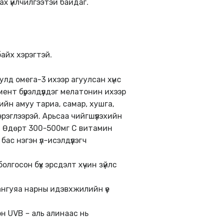
х үйлчилгээтэй байдаг.
байх хэрэгтэй.
лд омега-3 ихээр агуулсан хүнс
ент бүрэлдүүлдэг мелатонин ихээр
үрийн амуу тариа, самар, хушга,
эрэглээрэй. Арьсаа чийгшүүлэхийн
г. Өдөрт 300-500мг С витамин
ас нэгэн үл-исэлдүүлэгч
лгосон бүх эрсдэлт хүчин зүйлс
ангуяа нарны идэвхжилийн үе
он UVB – аль алинаас нь