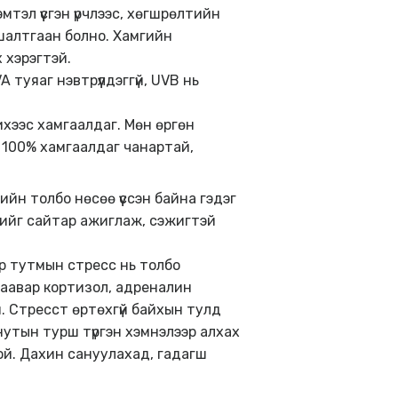
мтэл үүсгэн үрчлээс, хөгшрөлтийн
шалтгаан болно. Хамгийн
 хэрэгтэй.
уяаг нэвтрүүлдэггүй, UVB нь
ихээс хамгаалдаг. Мөн өргөн
с 100% хамгаалдаг чанартай,
ийн толбо нөсөө үүссэн байна гэдэг
нгийг сайтар ажиглаж, сэжигтэй
р тутмын стресс нь толбо
даавар кортизол, адреналин
 Стресст өртөхгүй байхын тулд
нутын турш түргэн хэмнэлээр алхах
ой. Дахин сануулахад, гадагш