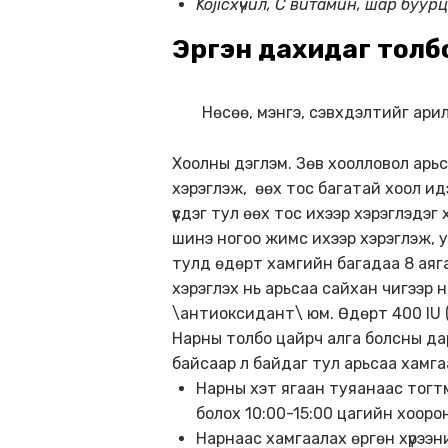
Kojic
хүчил, С витамин, шар буур
Эргэн дахидаг толбо н
Нөсөө, мэнгэ, сэвхдэлтийг арил
Хоолны дэглэм. Зөв хоолловол арьс
хэрэглэж, өөх тос багатай хоол ид
үүсдэг тул өөх тос ихээр хэрэглэдэг
шинэ ногоо жимс ихээр хэрэглэж, уу
тулд өдөрт хамгийн багадаа 8 аяг
хэрэглэх нь арьсаа сайхан чигээр н
\антиоксидант\ юм. Өдөрт 400 IU 
Нарны толбо цайрч алга болсны дара
байсаар л байдаг тул арьсаа хамг
Нарны хэт ягаан туяанаас тогт
болох 10:00-15:00 цагийн хооро
Нарнаас хамгаалах өргөн хүрээн