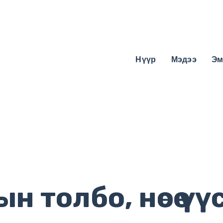
Нүүр
Мэдээ
Эм
 толбо, нөсөө ү