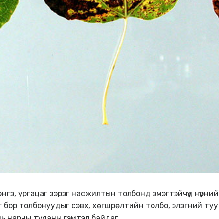
гэ, ургацаг зэрэг насжилтын толбонд эмэгтэйчүүд нүүрний ү
үсдэг бор толбонуудыг сэвх, хөгшрөлтийн толбо, элэгний ту
 нь нарны туяаны гэмтэл байдаг.