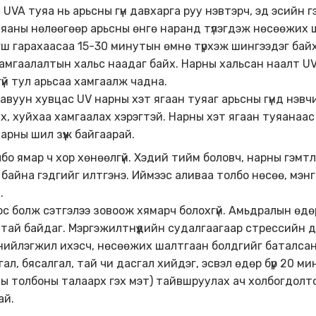
 UVA туяа нь арьсны гүн давхарга руу нэвтэрч, эд эсийн гэ
уяаны нөлөөгөөр арьсны өнгө наранд түлэгдэж нөсөөжих 
ш гарахаасаа 15-30 минутын өмнө түрхэж шингээдэг байх
гаалалтын хальс наадаг байх. Нарны хальсан наалт UVA т
үй тул арьсаа хамгаалж чадна.
авуун хувцас UV нарны хэт ягаан туяаг арьсны гүнд нэвч
х, хуйхаа хамгаалах хэрэгтэй. Нарны хэт ягаан туяанаа
арны шил зүүж байгаарай.
бо ямар ч хор хөнөөлгүй. Хэдий тийм боловч, нарны гэмтл
 байна гэдгийг илтгэнэ. Иймээс аливаа толбо нөсөө, мэ
.
с болж сэтгэлээ зовоож хямарч болохгүй. Амьдралын өдө
атай байдаг. Мэргэжилтнүүдийн судалгаагаар стрессийн 
ийлэгжил ихэсч, нөсөөжих шалтгаан болдгийг баталсан.
л, бясалгал, тай чи дасгал хийдэг, эсвэл өдөр бүр 20 ми
ны толбоны талаарх гэх мэт) тайвшруулах ач холбогдолт
ай.