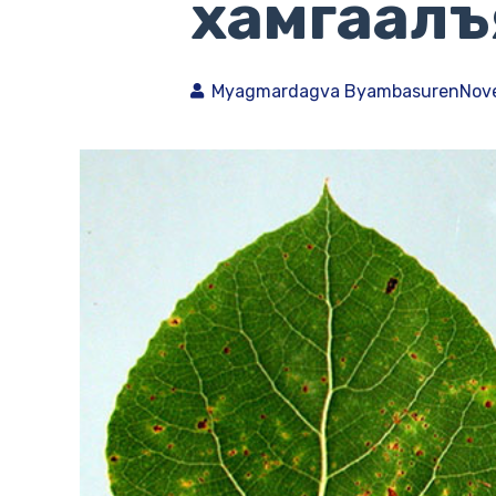
хамгаалъ
Myagmardagva Byambasuren
Nove