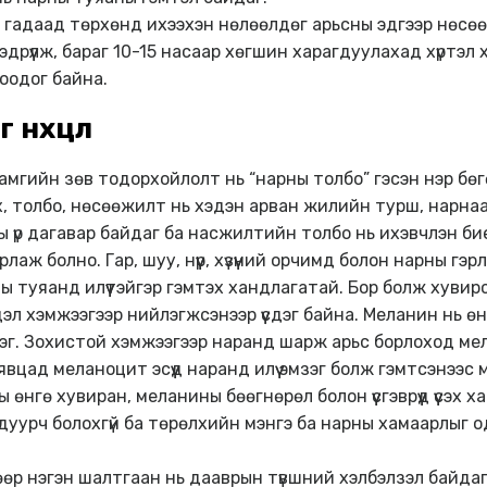
ий гадаад төрхөнд ихээхэн нөлөөлдөг арьсны эдгээр нөс
дрүүлж, бараг 10-15 насаар хөгшин харагдуулахад хүртэл хүр
воодог байна.
 нөхцөл
мгийн зөв тодорхойлолт нь “нарны толбо” гэсэн нэр бөгөө
х, толбо, нөсөөжилт нь хэдэн арван жилийн турш, нарнаа
 үр дагавар байдаг ба насжилтийн толбо нь ихэвчлэн бие
рлаж болно. Гар, шуу, нүүр, хүзүүний орчимд болон нарны г
ны туяанд илүүтэйгэр гэмтэх хандлагатай. Бор болж хуви
үүдэл хэмжээгээр нийлэгжсэнээр үүсдэг байна. Меланин нь 
г. Зохистой хэмжээгээр наранд шарж арьс борлоход мел
цад меланоцит эсүүд наранд илүү эмзэг болж гэмтсэнээс 
өнгө хувиран, меланины бөөгнөрөл болон үүсгэврүүд үүсэх х
уурч болохгүй ба төрөлхийн мэнгэ ба нарны хамаарлыг од
р нэгэн шалтгаан нь дааврын түвшний хэлбэлзэл байдаг.