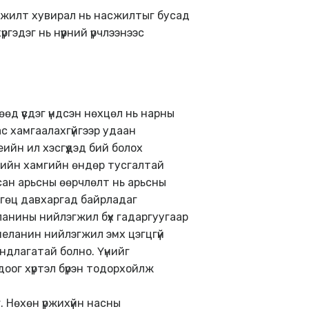
өөжилт хувирал нь насжилтыг бусад
гэдэг нь нүүрний үрчлээнээс
д үүсдэг үндсэн нөхцөл нь нарны
с хамгаалахгүйгээр удаан
ийн ил хэсгүүдэд бий болох
эрлийн хамгийн өндөр тусгалтай
рсан арьсны өөрчлөлт нь арьсны
өнгөц давхаргад байрладаг
анины нийлэгжил бүх гадаргуугаар
меланин нийлэгжил эмх цэгцгүй
андлагатай болно. Үүнийг
оог хүртэл бүрэн тодорхойлж
 Нөхөн үржихүйн насны