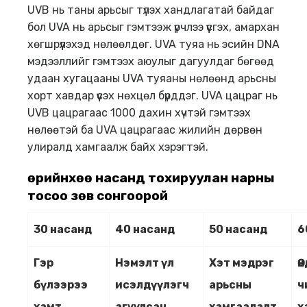
UVB нь таны арьсыг түлэх хандлагатай байдаг
бол UVA нь арьсыг гэмтээж үрчлээ үүсгэх, амархан
хөгшрүүлэхэд нөлөөлдөг. UVA туяа нь эсийн DNA
мэдээллийг гэмтээх аюулыг дагуулдаг бөгөөд
удаан хугацааны UVA туяаны нөлөөнд арьсны
хорт хавдар үүсэх нөхцөл бүрддэг. UVA цацраг нь
UVB цацрагаас 1000 дахин хүчтэй гэмтээх
нөлөөтэй ба UVA цацрагаас жилийн дөрвөн
улиралд хамгаалж байх хэрэгтэй.
Өөрийнхөө насанд тохируулан нарны
тосоо зөв сонгоорой
30
насанд
40
насанд
50
насанд
6
Гэр
Нэмэлт үл
Хэт мэдрэг
Ө
бүлээрээ
исэлдүүлэгч
арьсны
ч
хамт
агуулсан
хамгаалалт
х