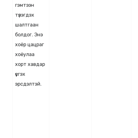
гэмтээн
түлэгдэх
шалтгаан
болдог. Энэ
хоёр цацраг
хоёулаа
хорт хавдар
үүсгэх
эрсдэлтэй.