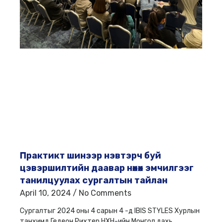
Практикт шинээр нэвтэрч буй
цэвэршилтийн даавар нөхөх эмчилгээг
танилцуулах сургалтын тайлан
April 10, 2024
No Comments
Сургалтыг 2024 оны 4 сарын 4 -д IBIS STYLES Хурлын
танхимд Гедеон Рихтер НХН-ийн Монгол дахь