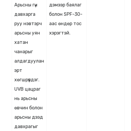
Арьсны гүн
дэмээр баялаг
давхарга
болон SPF-30-
руу нэвтэрч
аас өндөр тос
арьсны уян
хэрэгтэй.
хатан
чанарыг
алдагдуулан
эрт
хөгшрүүлдэг.
UVB цацраг
нь арьсны
өвчин болон
арьсны дээд
давхрагыг