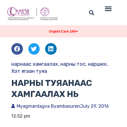
Urgent Care 24h
нарнаас хамгаалах
,
нарны тос
,
нарших
,
Хэт ягаан туяа
НАРНЫ ТУЯАНААС
ХАМГААЛАХ НЬ
Myagmardagva Byambasuren
July 29, 2016
12:52 pm