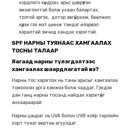
хордлого хүндрэн, арьс цэврүүтэн
эмзэглэлтэй болж ухаан балартах,
толгой эргэх, дотор эвгүйрхэж, бөөлжис
хүрэх гэх мэт шинж тэмдэг илэрвэл
яаралтай эмчид хандах хэрэгтэй.
SPF НАРНЫ ТУЯНААС ХАМГААЛАХ
ТОСНЫ ТАЛААР
Яагаад нарны түлэгдэлтээс
хамгаалах шаардлагатай вэ?
Нарны тос хэрэглэх нь таны арьсыг хамгаалах
томоохон арга хэмжээ болж чаддаг. Гэхдээ
дан ганц нарны тосонд найдах хэрэггүйг
анхаараарай.
Нарны цацраг нь UVA болон UVB хоёр төрлийн
хорт туяаг өөртөө агуулдаг.