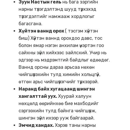
Зуун Настын гель
нь бага зэргийн
нарны түлэгдэлтэнд шууд түрхэхэд
түлэгдэлтийг намжааж хордлогыг
багасгана.
Хүйтэн ваннд орох
( тэсгэм хүйтэн
биш) Хүйтэн ваннд орохдоо давс, тос
болон ямар нэгэн анхилам үнэртэн гоо
сайхны зүйл хийхээс зайлсхий. Учир нь
эдгээр нь мэдрэмтгий байдлыг өдөөдөг.
Ваннд орсны дараа арьсаа нөхөн
чийгшүүлэхийн тулд химийн хольцгүй,
өтгөн арьс чийгшүүлэгчийг түрхээрэй.
Наранд байх хугацаанд шингэн
хангалттай уух.
Хуурай халуун
нөхцөлд өөрийнхөө бие махбодийг
сэргээхийн тулд байнга чийгшүүлж,
шингэн зүйл ихээр ууж байгаарай.
Эмчид хандах.
Хэрэв таны нарны