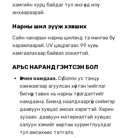
хамгийн хурц байдаг тул энэ үед илүү
анхаараарай.
Нарны шил зүүж хэвших
Сайн чанарын нарны шилэнд та мөнгөө бүү
харамлаарай. UV цацрагаас 99 хувь
хамгаалахаар байвал зохилтой.
АРЬС НАРАНД ГЭМТСЭН БОЛ
Өвчин намдаах.
Сүү болон ус тэнцүү
хэмжээгээр агуулсан хүйтэн чийглэг
бигнүүр тавих нь нарны түлэгдэлтийг
намдаана. Биенд наалдхааргүй сиймгэр
даавуун хувцас өмсөх хэрэгтэй. Харин
зузаан даавуун материалтай хувцас
халуун хэмийг өөртөө хуримтлуулдаг
тул өмсөхөөс татгалз.