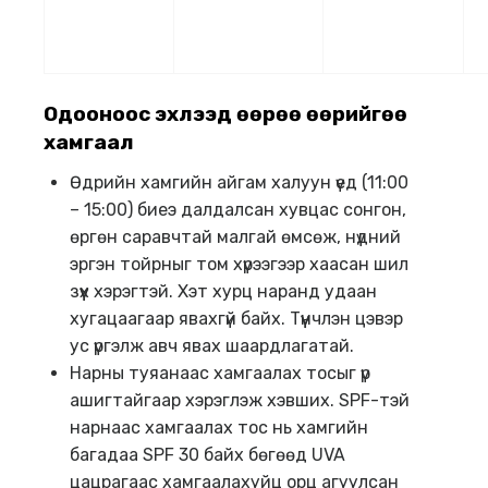
Одооноос эхлээд өөрөө өөрийгөө
хамгаал
Өдрийн хамгийн айгам халуун үед (11:00
– 15:00) биеэ далдалсан хувцас сонгон,
өргөн саравчтай малгай өмсөж, нүдний
эргэн тойрныг том хүрээгээр хаасан шил
зүүх хэрэгтэй. Хэт хурц наранд удаан
хугацаагаар явахгүй байх. Түүнчлэн цэвэр
ус үргэлж авч явах шаардлагатай.
Нарны туяанаас хамгаалах тосыг үр
ашигтайгаар хэрэглэж хэвших. SPF-тэй
нарнаас хамгаалах тос нь хамгийн
багадаа SPF 30 байх бөгөөд UVA
цацрагаас хамгаалахуйц орц агуулсан