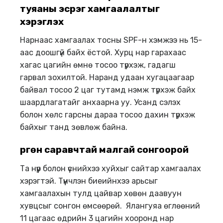
туяаны эсрэг хамгаалалтыг
хэрэглэх
Нарнаас хамгаалах тосны SPF-н хэмжээ нь 15-
аас доошгүй байх ёстой. Хурц нар гарахаас
хагас цагийн өмнө тосоо түрхэж, гадагш
гарвал зохилтой. Наранд удаан хугацаагаар
байвал тосоо 2 цаг тутамд нэмж түрхэж байх
шаардлагатайг анхаарна уу. Усанд сэлэх
болон хөлс гарсны дараа тосоо дахин түрхэж
байхыг танд зөвлөж байна.
Өргөн саравчтай малгай сонгоорой
Та нүүр болон үснийхээ хуйхыг сайтар хамгаалах
хэрэгтэй. Түүнчлэн биеийнхээ арьсыг
хамгаалахын тулд цайвар хөвөн даавуун
хувцсыг сонгон өмсөөрөй. Ялангуяа өглөөний
11 цагаас өдрийн 3 цагийн хооронд нар