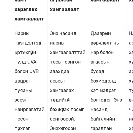
хэрэглэх
хамгаалалт
хамгаалалт
Нарны
Энэ насанд
Дааврын
Н
түлэгдэлтэд
нарны
өөрчлөлт нь
а
өртөхгүйн
хамгаалалттай
нар болон
х
тулд UVA
тосыг сонгон
агаарын
х
болон UVB
авахдаа
бусад
а
цацраг
арьсыг
бохирдолд
х
туяаны
хамгаалах
хэт мэдрэг
т
эсрэг
төдийгүй
болгодог. Энэ
ө
найрлагатай
бэхжүүлэх тосыг
насанд
ч
тосон
сонгоорой.
байгалийн
н
түрхлэг
Энэхүү тосон
гаралтай
х