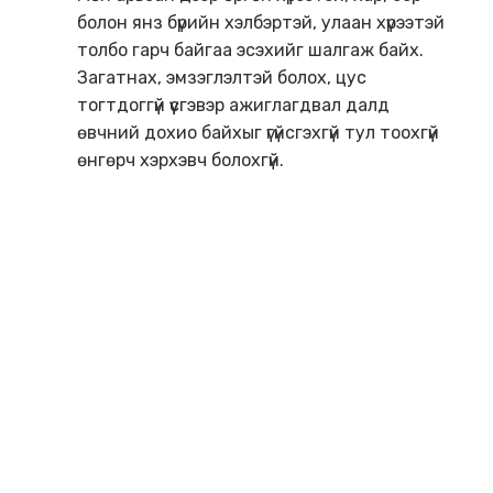
болон янз бүрийн хэлбэртэй, улаан хүрээтэй
толбо гарч байгаа эсэхийг шалгаж байх.
Загатнах, эмзэглэлтэй болох, цус
тогтдоггүй үүсгэвэр ажиглагдвал далд
өвчний дохио байхыг үгүйсгэхгүй тул тоохгүй
өнгөрч хэрхэвч болохгүй.