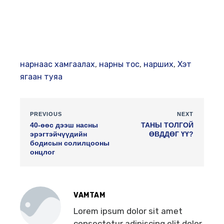
нарнаас хамгаалах
,
нарны тос
,
нарших
,
Хэт
ягаан туяа
PREVIOUS
NEXT
40-өөс дээш насны
ТАНЫ ТОЛГОЙ
эрэгтэйчүүдийн
ӨВДДӨГ ҮҮ?
бодисын солилцооны
онцлог
VAMTAM
Lorem ipsum dolor sit amet
consectetur adipiscing elit dolor