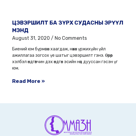
ЦЭВЭРШИЛТ БА ЗҮРХ СУДАСНЫ ЭРҮҮЛ
МЭНД
August 31, 2020
No Comments
Биений юм бүрмөсөн хаагдаж, нөхөн үржихүйн үйл
ажиллагаа зогсох үе шатыг цэвэршилт гэнэ. Өөрөөр
хэлбэл өндгөвчин дэх өндгөн эсийн нөөц дууссан гэсэн үг
юм.
Read More »