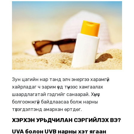
Зун цагийн нар танд элч энергээ харамгүй
хайрладаг ч зарим үед түүнээс хамгаалах
шаардлагатай гэдгийг санаарай. Хүмүүс
болгоомжгүй байдлаасаа болж нарны
түлэгдэлтэнд амархан өртдөг.
ХЭРХЭН УРЬДЧИЛАН СЭРГИЙЛЭХ ВЭ?
UVA
болон
UVB н
арны хэт ягаан