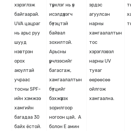
хэрэглэж
түрхлэг нь үл
эрдэс
т
байгаарай.
исэлдүүлэгч
агуулсан
х
UVA цацраг
бүтэцтэй
нарны
т
нь арьс руу
байвал
хамгаалалтын
шууд
зохилтой.
тос
нэвтрэн
Арьсны
хэрэглэвэл
орох
үрчлээсийг
нарны UV
аюултай
багасгаж,
туяаг
учраас
хамгаалалтын
өөрөөсөө
тосны SPF-
бүтцийг
ойлгож
ийн хэмжээ
бэхжүүлэх
хамгаална.
хамгийн
зорилгоор
багадаа 30
ногоон цай, А
байх ёстой.
болон Е амин