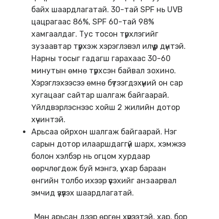
байх шаардлагатай. 30-тай SPF нь UVB
цацрагаас 86%, SPF 60-тай 98%
хамгаалдаг. Тус тосон түрхлэгийг
зузаавтар түрхэж хэрэглэвэл илүү үр дүнтэй.
Нарны тосыг гадагш гарахаас 30-60
минутын өмнө түрхсэн байвал зохино.
Хэрэглэхээсээ өмнө бүтээгдэхүүний он сар
хугацааг сайтар шалгаж байгаарай.
Үйлдвэрлэснээс хойш 2 жилийн дотор
хүчинтэй.
Арьсаа ойрхон шалгаж байгаарай. Нэг
сарын дотор илааршдаггүй шарх, хэмжээ
болон хэлбэр нь огцом хурдаар
өөрчлөгдөж буй мэнгэ, үү, хар бараан
өнгийн толбо ихээр үүсэхийг анзаарвал
эмчид үзүүлэх шаардлагатай.
Мөн арьсан дээр өргөн хүрээтэй, хар, бор