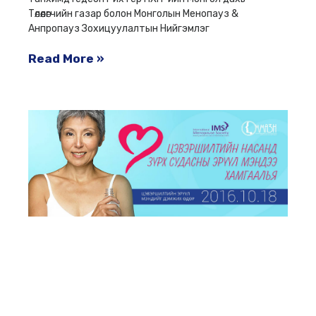
Төлөөлөгчийн газар болон Монголын Менопауз &
Анпропауз Зохицуулалтын Нийгэмлэг
Read More »