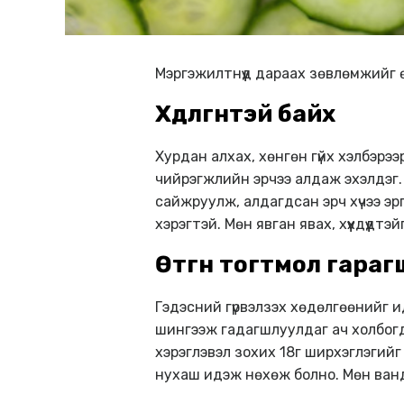
Мэргэжилтнүүд дараах зөвлөмжийг ө
Хөдөлгөөнтэй байх
Хурдан алхах, хөнгөн гүйх хэлбэрэ
чийрэгжлийн эрчээ алдаж эхэлдэг. 
сайжруулж, алдагдсан эрч хүчээ эр
хэрэгтэй. Мөн явган явах, хүүхдүүдт
Өтгөнөө тогтмол гара
Гэдэсний гүрвэлзэх хөдөлгөөнийг и
шингээж гадагшлуулдаг ач холбогдо
хэрэглэвэл зохих 18г ширхэглэгийг
нухаш идэж нөхөж болно. Мөн ванд