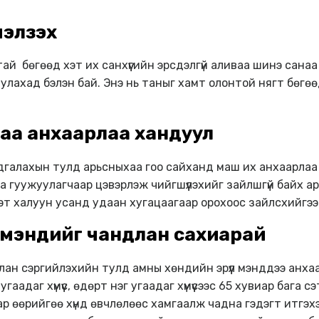
мэлзэх
тай бөгөөд хэт их санхүүгийн эрсдэлгүй аливаа шинэ сана
лахад бэлэн бай. Энэ нь таныг хамт олонтой нягт бөгөө
аа анхаарлаа хандуул
дгалахын тулд арьсныхаа гоо сайханд маш их анхаарлаа 
а гуужуулагчаар цэвэрлэж чийгшүүлэхийг зайлшгүй байх а
т халуун усанд удаан хугацаагаар орохоос зайлсхийгээ
 мэндийг чандлан сахиарай
лан сэргийлэхийн тулд амны хөндийн эрүүл мэнддээ анх
угаадаг хүмүүс, өдөрт нэг угаадаг хүмүүсээс 65 хувиар баг
ар өөрийгөө хүнд өвчлөлөөс хамгаалж чадна гэдэгт итгэхэ