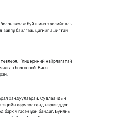
а болон эхэлж буй шинэ төслийг аль
д завгүй байлгаж, цагийг ашигтай
төвлөрүүл. Глицериний найрлагатай
рчилгаа болгоорой. Биеэ
рэй.
аарал хандуулаарай. Судлаачдын
а сэтгэцийн өөрчлөлтөнд нэрвэгддэг
д бэрх ч гэсэн үнэн байдаг. Буйлны