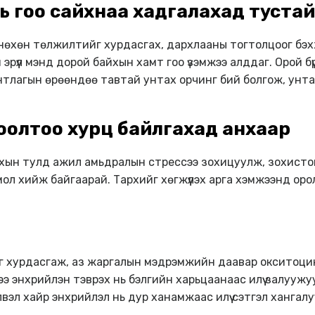
ь гоо сайхнаа хадгалахад тустай
 нөхөн төлжилтийг хурдасгах, дархлааны тогтолцоог бэхж
н эрүүл мэнд дорой байхын хамт гоо үзэмжээ алддаг. Орой б
. Унтлагын өрөөндөө тавтай унтах орчинг бий болгож, унт
тоолтоо хурц байлгахад анхаар
хын тулд ажил амьдралын стрессээ зохицуулж, зохистой
ол хийж байгаарай. Тархийг хөгжүүлэх арга хэмжээнд ор
 хурдасгаж, аз жаргалын мэдрэмжийн даавар окситоцины
ээ энхрийлэн тэврэх нь бэлгийн харьцаанаас илүү залуужуу
лвэл хайр энхрийлэл нь дур ханамжаас илүү сэтгэл хангал