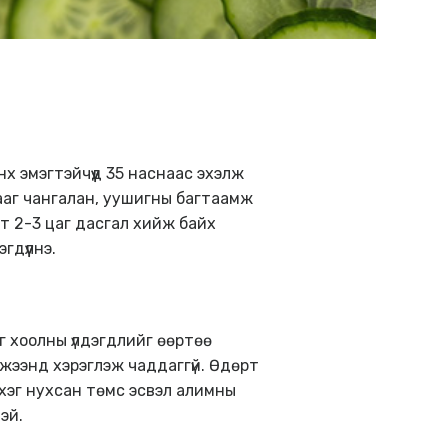
х эмэгтэйчүүд 35 наснаас эхэлж
гааг чангалан, уушигны багтаамж
йт 2-3 цаг дасгал хийж байх
гдүүлнэ.
г хоолны үлдэгдлийг өөртөө
мжээнд хэрэглэж чаддаггүй. Өдөрт
рхэг нухсан төмс эсвэл алимны
эй.