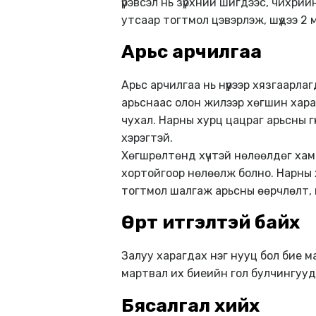
үрэвсэл нь зүрхний шигдээс, чихри
утсаар тогтмол цэвэрлэж, шүдээ 2 
Арьс арчилгаа
Арьс арчилгаа нь нүүрээр хязгаарла
арьснаас олон жилээр хөгшин хараг
чухал. Нарны хурц цацраг арьсны гү
хэрэгтэй.
Хөгшрөлтөнд хүчтэй нөлөөлдөг хамги
хортойгоор нөлөөлж болно. Нарны х
тогтмол шалгаж арьсны өөрчлөлт, 
Өөртөө итгэлтэй байх
Залуу харагдах нэг нууц бол бие 
мартвал их биеийн гол булчингууд
Бясалгал хийх