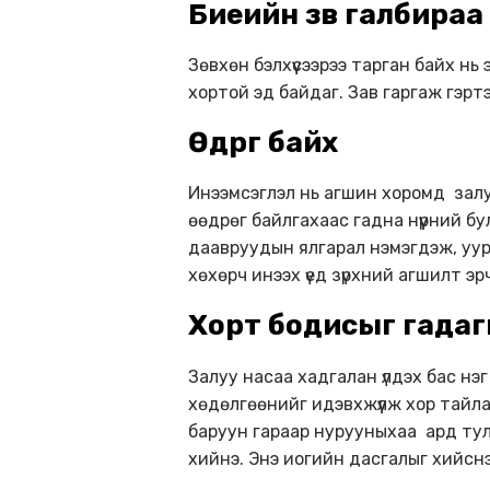
Биеийн зөв галбираа
Зөвхөн бэлхүүсээрээ тарган байх нь
хортой эд байдаг. Зав гаргаж гэртэ
Өөдрөг байх
Инээмсэглэл нь агшин хоромд залу
өөдрөг байлгахаас гадна нүүрний 
даавруудын ялгарал нэмэгдэж, уур
хөхөрч инээх үед зүрхний агшилт эр
Хорт бодисыг гадагшл
Залуу насаа хадгалан үлдэх бас нэг
хөдөлгөөнийг идэвхжүүлж хор тайла
баруун гараар нурууныхаа ард тула
хийнэ. Энэ иогийн дасгалыг хийснэ