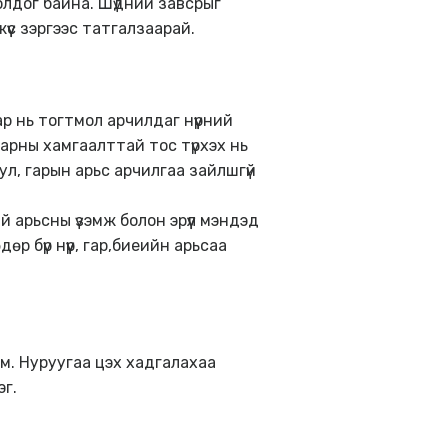
олдог байна. Шүдний завсрыг
үс зэргээс татгалзаарай.
ар нь тогтмол арчилдаг нүүрний
арны хамгаалттай тос түрхэх нь
ул, гарын арьс арчилгаа зайлшгүй
й арьсны үзэмж болон эрүүл мэндэд
 бүр нүүр, гар,биеийн арьсаа
м. Нуруугаа цэх хадгалахаа
эг.