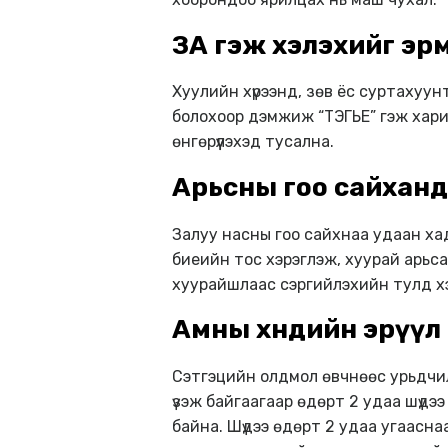
ЗА гэж хэлэхийг эр
Хуулийн хүрээнд, зөв ёс суртахуун
болохоор дэмжиж “ТЭГЬЕ” гэж хариу
өнгөрүүлэхэд тусална.
Арьсны гоо сайханд
Залуу насны гоо сайхнаа удаан ха
биеийн тос хэрэглэж, хуурай арьса
хуурайшлаас сэргийлэхийн тулд хэ
Амны хөндийн эрүүл
Сэтгэцийн олдмол өвчнөөс урьдчи
үзэж байгаагаар өдөрт 2 удаа шүдээ 
байна. Шүдээ өдөрт 2 удаа угаасна