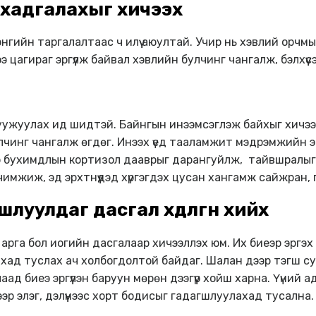
 хадгалахыг хичээх
 энгийн таргалалтаас ч илүү аюултай. Учир нь хэвлий орчмы
э цагираг эргүүлж байвал хэвлийн булчинг чангалж, бэлхүү
ужуулах ид шидтэй. Байнгын инээмсэглэж байхыг хичээ. 
булчинг чангалж өгдөг. Инээх үед тааламжит мэдрэмжийн
 бухимдлын кортизол дааврыг дарангуйлж, тайвшралыг би
чимжиж, эд эрхтнүүдэд хүргэгдэх цусан хангамж сайжран, 
уулдаг дасгал хөдөлгөөн хийх
 арга бол иогийн дасгалаар хичээллэх юм. Их биеэр эргэх 
хад туслах ач холбогдолтой байдаг. Шалан дээр тэгш суу
ад биеэ эргүүлэн баруун мөрөн дээгүүр хойш харна. Үүний
эр элэг, дэлүүнээс хорт бодисыг гадагшлуулахад тусална.