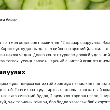
гч байна.
эр тогтмол хөдлөвөл насжилтыг 12 насаар сааруулна. Ихэн
Харин зүрх судасны дасгал хийснээр зүрхний үйл ажилла
гэн нөхөж чадна. Долоо хоногт гурваас доошгүй удаа, ни
эйгээ тоглох, усанд сэлэх нь зүрхний ашигтай агшилтыг нэмэ
гшлуулах
дэвхжүүлдэг ширхэглэг ихтэй хоол хүнс нь насжилт өдөөдө
лтой. Гэвч ихэнх хүмүүс ширхэглэг хоолыг хангалттай хэ
 нэг аяга хивэгний будаа, 2 зүсэм хөх тарианы талх, 1ши
уй, хөх тарианы гоймон, бор будаа хэрэглэж байх хэрэгт