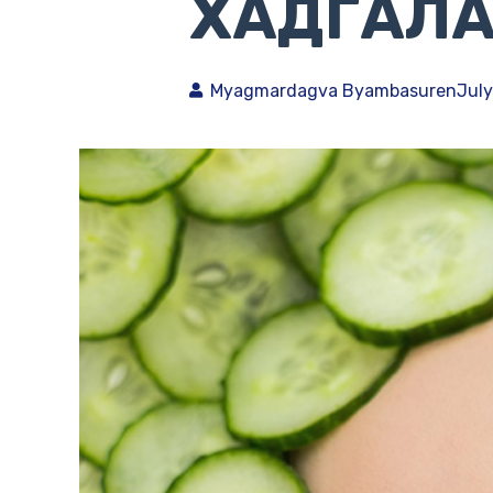
ХАДГАЛА
Myagmardagva Byambasuren
July