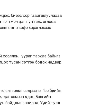
үүлэх, биеэс хор гадагшлуулахад
үр тогтмол цагт унтаж, өглөөд
ахын өмнө кофе хэрэглэхээс
 хооллон, уураг тархиа байнга
олцох тусам сэтгэн бодох чадвар
 ялгарлыг сэдрээнэ. Гэр бүлийн
лдаг хэмээн үздэг. Бэлгийн
уун байдлыг авчирна. Үүний тулд