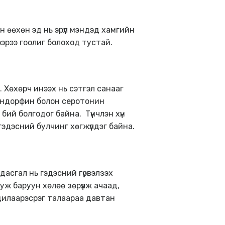
н өөхөн эд нь эрүүл мэндэд хамгийн
сээрээ гоолиг болоход тустай.
Хөхөрч инээх нь сэтгэл санааг
 эндорфин болон серотонин
й болгодог байна. Түүнчлэн хүн
гэдэсний булчинг хөгжүүлдэг байна.
дасгал нь гэдэсний гүрвэлзэх
ж баруун хөлөө зөрүүлж ачаад,
 адилаарэсрэг талаараа давтан