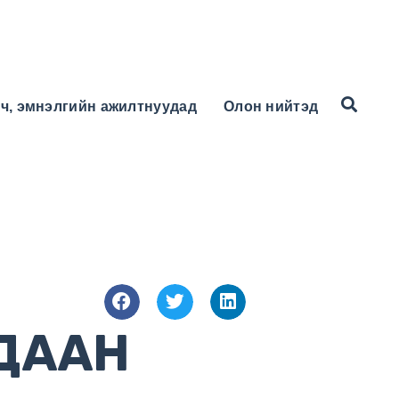
ч, эмнэлгийн ажилтнуудад
Олон нийтэд
УДААН