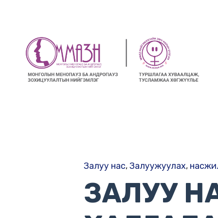
Залуу нас
,
Залуужуулах
,
насжи
ЗАЛУУ Н