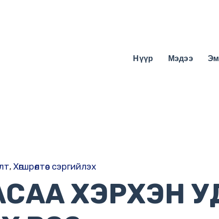
Нүүр
Мэдээ
Эм
лт
,
Хөгшрөлтөөс сэргийлэх
АСАА ХЭРХЭН 