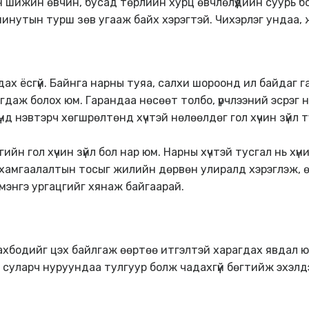
йн шижин өвчин, бусад төрлийн хурц өвчлөлүүдийн суурь б
минутын турш зөв угааж байх хэрэгтэй. Чихэрлэг ундаа, жү
гдах ёсгүй. Байнга нарны туяа, салхи шороонд ил байдаг г
даж болох юм. Гарандаа нөсөөт толбо, үрчлээний эсрэг н
нд нэвтэрч хөгшрөлтөнд хүчтэй нөлөөлдөг гол хүчин зүйл т
йн гол хүчин зүйл бол нар юм. Нарны хүчтэй тусгал нь хүни
амгаалалтын тосыг жилийн дөрвөн улиралд хэрэглэж, өдөр
мэнгэ ургацгийг хянаж байгаарай.
махбодийг цэх байлгаж өөртөө итгэлтэй харагдах явдал ю
 суларч нуруундаа тулгуур болж чадахгүй бөгтийж эхэлд