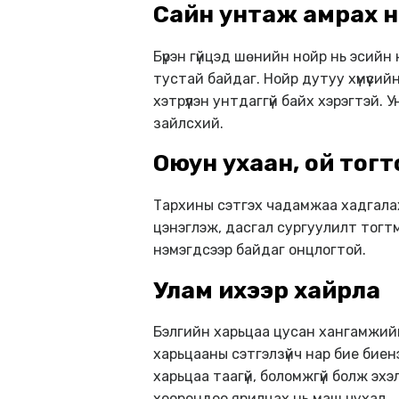
Сайн унтаж амрах н
Бүрэн гүйцэд шөнийн нойр нь эсийн
тустай байдаг. Нойр дутуу хүмүүсий
хэтрүүлэн унтдаггүй байх хэрэгтэй
зайлсхий.
Оюун ухаан, ой тог
Тархины сэтгэх чадамжаа хадгала
цэнэглэж, дасгал сургуулилт тогтм
нэмэгдсээр байдаг онцлогтой.
Улам ихээр хайрла
Бэлгийн харьцаа цусан хангамжийг
харьцааны сэтгэлзүйч нар бие биен
харьцаа таагүй, боломжгүй болж эхэ
хоорондоо ярилцах нь маш чухал.