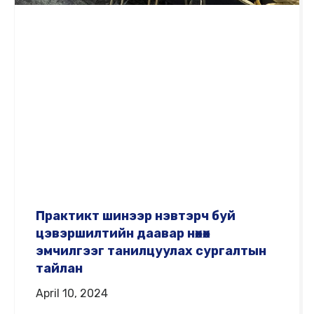
Практикт шинээр нэвтэрч буй
цэвэршилтийн даавар нөхөх
эмчилгээг танилцуулах сургалтын
тайлан
April 10, 2024