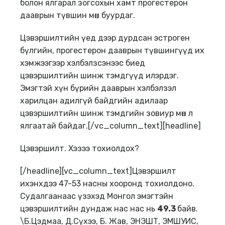
болон ялгарал зогсохын хамт прогестерон
дааврын түвшин мөн буурдаг.
Цэвэршилтийн үед дээр дурдсан эстроген
бүлгийн, прогестерон дааврын түвшингүүд их
хэмжээгээр хэлбэлзсэнээс биед
цэвэршилтийн шинж тэмдгүүд илэрдэг.
Эмэгтэй хүн бүрийн дааврын хэлбэлзэл
харилцан адилгүй байдгийн адилаар
цэвэршилтийн шинж тэмдгийн зовиур мөн л
ялгаатай байдаг.[/vc_column_text][headline]
Цэвэршилт. Хэзээ тохиолдох?
[/headline][vc_column_text]Цэвэршилт
ихэнхдээ 47-53 насны хооронд тохиолдоно.
Судалгаанаас үзэхэд Монгол эмэгтэйн
цэвэршилтийн дундаж нас нас нь
49.3
байв.
\Б.Цэдмаа, Д.Сүхээ, Б. Жав, ЭНЭШТ, ЭМШУИС,