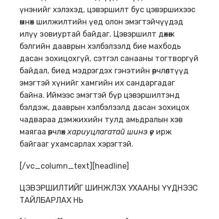
үнэнийг хэлэхэд, цэвэршилт бус цэвэршихээс
өмнөх шилжилтийн үед олон эмэгтэйчүүдэд
илүү зовиуртай байдаг. Цэвэршилт дөхөж
бэлгийн дааврын хэлбэлзэлд бие махбодь
дасан зохицохгүй, сэтгэл санааны тогтворгүй
байдал, биед мэдрэгдэх гэнэтийн өөрчлөлтүүд
эмэгтэй хүнийг хамгийн их сандаргадаг
байна. Иймээс эмэгтэй бүр цэвэршилтэнд
бэлдэж, дааврын хэлбэлзэлд дасан зохицох
чадвараа дэмжихийн тулд амьдралын хэв
маягаа өөрчлөх
хариуцлагатай шинэ үе
ирж
байгааг ухамсарлах хэрэгтэй.
[/vc_column_text][headline]
ЦЭВЭРШИЛТИЙГ ШИНЖЛЭХ УХААНЫ ҮҮДНЭЭС
ТАЙЛБАРЛАХ НЬ