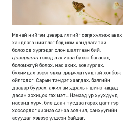
Манай нийгэм цэвэршилтийг сөргөөр хүлээж авах
хандлага нийтлэг бөгөөд ийм хандлагатай
болоход хүргэдэг олон шалтгаан бий.
Цэвэршилт
гэхэд л аливаа бүхэн багасах,
боломжгүй болох, нас ахих, зовиурлах,
бухимдах зэрэг зөвхөн сөрөг өөрчлөлтүүдтэй холбож
ойлгодог. Сарын тэмдэг хаагдах, бэлгийн
даавар буурах, ажил амьдралын шинэ нөхцөлд
дасан зохицох гэх мэт… Нэмээд үр хүүхдүүд
насанд хүрч, бие даан тусдаа гарах цагт гэр
хоосордог хирнээ санаа зовнил, санхүүгийн
асуудал хэвээр үлдсэн байдаг.