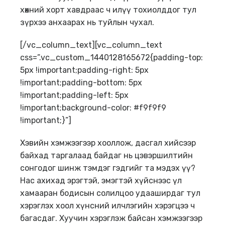
хөхний хорт хавдраас ч илүү тохиолддог тул
зүрхээ анхаарах нь туйлын чухал.
[/vc_column_text][vc_column_text
css=”.vc_custom_1440128165672{padding-top:
5px !important;padding-right: 5px
!important;padding-bottom: 5px
!important;padding-left: 5px
!important;background-color: #f9f9f9
!important;}”]
Хэвийн хэмжээгээр хооллож, дасгал хийсээр
байхад таргалаад байдаг нь цэвэршилтийн
сонгодог шинж тэмдэг гэдгийг та мэдэх үү?
Нас ахихад эрэгтэй, эмэгтэй хүйснээс үл
хамааран бодисын солилцоо удааширдаг тул
хэрэглэх хоол хүнсний илчлэгийн хэрэгцээ ч
багасдаг. Хуучин хэрэглэж байсан хэмжээгээр