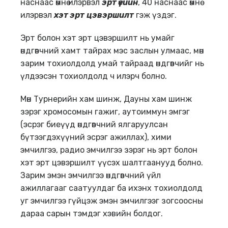
наснаас өмнө илэрвэл
эрт үеийн
, 40 наснаас өмнө
илэрвэл
хэт эрт
цэвэршилт
гэж үздэг.
Эрт болон хэт эрт цэвэршилт нь умайг
өндгөвчний хамт тайрах мэс заслын улмаас, мөн
зарим тохиолдолд умай тайраад өндгөвчийг нь
үлдээсэн тохиолдолд ч илэрч болно.
Мөн Турнерийн хам шинж, Дауны хам шинж
зэрэг хромосомын гажиг, аутоиммун эмгэг
(эсрэг биеүүд өндгөвчний ялгаруулсан
бүтээгдэхүүний эсрэг ажиллах), хими
эмчилгээ, радио эмчилгээ зэрэг нь эрт болон
хэт эрт цэвэршилт үүсэх шалтгаанууд болно.
Зарим эмэн эмчилгээ өндгөвчний үйл
ажиллагааг саатуулдаг ба ихэнх тохиолдолд
уг эмчилгээ гүйцэж эмэн эмчилгээг зогсоосны
дараа сарын тэмдэг хэвийн болдог.