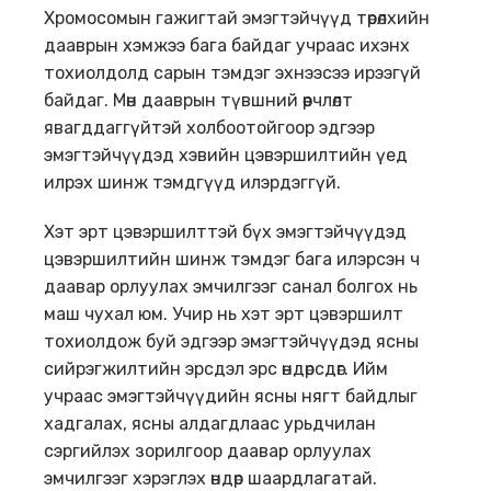
Хромосомын гажигтай эмэгтэйчүүд төрөлхийн
дааврын хэмжээ бага байдаг учраас ихэнх
тохиолдолд сарын тэмдэг эхнээсээ ирээгүй
байдаг. Мөн дааврын түвшний өөрчлөлт
явагддаггүйтэй холбоотойгоор эдгээр
эмэгтэйчүүдэд хэвийн цэвэршилтийн үед
илрэх шинж тэмдгүүд илэрдэггүй.
Хэт эрт цэвэршилттэй бүх эмэгтэйчүүдэд
цэвэршилтийн шинж тэмдэг бага илэрсэн ч
даавар орлуулах эмчилгээг санал болгох нь
маш чухал юм. Учир нь хэт эрт цэвэршилт
тохиолдож буй эдгээр эмэгтэйчүүдэд ясны
сийрэгжилтийн эрсдэл эрс өндөрсдөг. Ийм
учраас эмэгтэйчүүдийн ясны нягт байдлыг
хадгалах, ясны алдагдлаас урьдчилан
сэргийлэх зорилгоор даавар орлуулах
эмчилгээг хэрэглэх өндөр шаардлагатай.