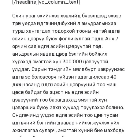
[/headline][vc_column_text]
Охин ураг эхийнхээ хэвлийд бүрэлдээд эхээс
төрөх үедээ өндгөвчиндөө бүхий л амьдралынхаа
турш хангагдах тодорхой тооны нөөцтэй өндгөн
эсийн цэврүү буюу фолликултай төрдөг. Анх 7
орчим сая өндгөн эсийн цэврүүтэй төрөөд,
амьдралын явцад цөөрсөөр бэлгийн бойжил
хүрэхэд эмэгтэй хүн 300’000 цэврүүтэй
үлддэг. Сарын тэмдгийн мөчлөг бүрт цэврүүнээс
өндгөн эс боловсорч гүйцэн гадагшилсаар 40
дөхөх насанд өндгөн эсийн цэврүүний тоо маш
цөөрсөн байдаг ба эцэст нь өндгөн эсийн
цэврүүний тоо барагдахад эмэгтэй хүн
цэвэрших буюу зөвхөн хүүхэд төрүүлэхээ болино.
Өндгөвчинд үлдэх өндгөн эсийн тоо цөөрөх тусам
өндгөвчний бэлгийн даавар нийлэгжүүлэх үйл
ажиллагаа суларч, эмэгтэй хүний бие махбодь