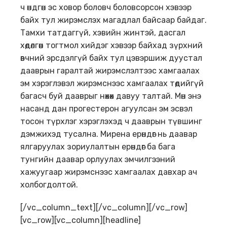
ч өндгөн эс ховор боловч боловсорсон хэвээр
байх тул жирэмслэх магадлал байсаар байдаг.
Тамхи татдаггүй, хэвийн жинтэй, дасгал
хөдөлгөөн тогтмол хийдэг хэвээр байхад зүрхний
өвчний эрсдэлгүй байх тул цэвэршиж дуустал
дааврын гаралтай жирэмслэлтээс хамгаалах
эм хэрэглэвэл жирэмснээс хамгаалах төдийгүй
багасч буй дааврыг нөхөх давуу талтай. Мөн энэ
насанд дан прогестерон агуулсан эм эсвэл
тосон түрхлэг хэрэглэхэд ч дааврын түвшинг
дэмжихэд тусална. Мирена ерөндөг нь даавар
ялгаруулах зориулалтын ерөндөг ба бага
тунгийн даавар орлуулах эмчилгээний
хажуугаар жирэмснээс хамгаалах давхар ач
холбогдолтой.
[/vc_column_text][/vc_column][/vc_row]
[vc_row][vc_column][headline]