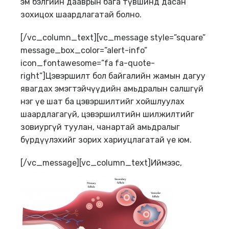
эм бэлгийн дааврын бага түвшинд дасан
зохицох шаардлагатай болно.
[/vc_column_text][vc_message style=”square”
message_box_color=”alert-info”
icon_fontawesome=”fa fa-quote-
right”]Цэвэршилт бол байгалийн жамын дагуу
явагдах эмэгтэйчүүдийн амьдралын салшгүй
нэг үе шат ба цэвэршилтийг хойшлуулах
шаардлагагүй, цэвэршилтийн шилжилтийг
зовиургүй туулан, чанартай амьдралыг
бүрдүүлэхийг зорих хариуцлагатай үе юм.
[/vc_message][vc_column_text]
Иймээс,