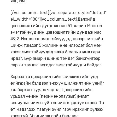
явц юм.
[/vc_column_text][vc_separator style=”dotted”
el_width=”80″][vc_column_text]Дэлхийд
цэвэршилтийн дундаж нас 51, харин Монгол
эмэгтэйчүүдийн цэвэршилтийн дундаж нас
49,2. Нэг хэсэг эмэгтэйчүүдэд цэвэршилтийн
шинж тэмдэг 5 жилийн өмнөөс илэрдэг бол нөгөө
хэсэг эмэгтэйчүүдэд зөвхөн 6 сарын өмнөөс гарч
ирдэг. Бүр ямар ч шинж тэмдэг байхгүйгээр
сарын тэмдэг зогсдог эмэгтэйчүүд ч байдаг.
Хэрвээ та цэвэршилтийн шилжилтийн үед
өөрийгөө сайн бэлдвэл энэхүү шилжилтийн үеийг
хялбархан туулж чадна. Цэвэршилтийн
урьдал үеийн (перименопаузыг) өөрчлөлт
зовиурыг чимээгүй тэвчиж өнгөрдөг үе өнгөрсөн. Та
өөрт мэдэгдэх таагүй зүйл гарч ирэхийг хүлээх
хэрэггүй. Урьдчилж сайн бэлдвэл