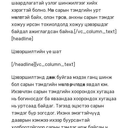
шаардлагатай үзлэг шинжилгээг хийх
хэрэгтэй болно. Мөн сарын тэмдгийн урт
мөчлөгтэй байх, олон төрсөн, анхны сарын тэмдэг
хожуу ирсэн тохиолдолд хожуу цэвэршдэг
байдал ажиглагдсан байна.[/vc_column_text]
[headline]
Цэвэршилтийн үе шат
[/headline][vc_column_text]
Цэвэршилтэнд дөхөж буйгаа мэдэх ганц шинж
бол сарын тэмдгийн мөчлөг өөрчлөгдөх явдал юм.
Ихэвчлэн сарын тэмдгийн хоорондох хугацаа
нь богиносдог ба яваандаа хоорондох хугацаа
нь уртсаад байдаг. Тэгээд эцэстээ сарын
тэмдэг бүр зогсдог. Ихэнх эмэгтэйчүүд
дааврын хэмжээ ихээр буурсантай
холбоотойгоор сарын тэмдэг ирж байсан ч,