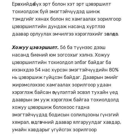
Ерөнхийдөө бүх эрт болон хэт эрт цэвэршилт
тохиолдож буй эмэгтэйчүүдэд шинж
тэмдгийг хянах болон яс хамгаалах зорилгоор
цэвэршилтийн дундаж насанд хүртлээ
даавар орлуулах эмчилгээ хэрэглэхийг зөвлөдөг.
Хожуу цэвэршилт.
56 ба түүнээс дээш
насанд биений юм зогсохыг хэлнэ. Хожуу
цэвэршилтийн тохиолдол элбэг байдаг ба
ихэнхдээ 54 нас хүрсэн эмэгтэйчүүдийн 80%
нь цэвэршиж гүйцсэн байдаг. Дааврын эмийг
жирэмслэхээс хамгаалах зорилгоор удаан
хэрэглэж байсан өгүүлэлтэй эсвэл тухайн үед
дааврын эм ууж хэрэглэж байгаа тохиолдолд
хожуу цэвэршиж болохоос гадна
эмэгтэйчүүдэд бодисын солилцооны гүнзгий
хямрал, өндгөвчний даавар ялгаруулдаг хавдар,
умайн хавдарыг үгүйсгэх зорилгоор