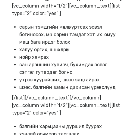
[vc_column width=”1/2″][vc_column_text][list
type=”2″ color=”yes” ]
сарын тэмдгийн мөчлөг уртсах эсвэл
богиносох, мөн сарын тэмдэг хэт их юмуу
маш бага ирдэг болох
халуу оргих, шөнө хөлрөх
нойр хямрах
зан араншин хувирч, бухимдах эсвэл
сэтгэл гутардаг болно
үтрээ хуурайших, шээс задгайрах
шээс, бэлгийн замын дахисан үрэвслүүд
[/list][/vc_column_text][/vc_column]
[vc_column width=”1/2″][vc_column_text][list
type=”2″ color=”yes” ]
бэлгийн харьцааны дуршил буурах
хэвлий орчмоор таргалах