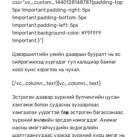
css=”.vc_custom_1440128148787{padding-top:
5px !important;padding-right: 5px
!important;padding-bottom: 5px
!important;padding-left: 5px
!important;background-color: #f9f9f9
!important;}”]
Цэвэршилтийн үеийн дааврын бууралт нь яс
сийрэгжихэд хүргэдэг тул кальциар баялаг
хоол хүнс хэрэглэх нь чухал.
[/vc_column_text][vc_column_text]
Эстроген даавар зүрхний булчингийн цусан
хангамж болон судасны зузаарлаас
хамгаалах үүрэгтэй бөгөөд эстроген багассанаас
зүрхний өвчлөлийн эрсдэл нэмэгддэг. Ахимаг
насны эмэгтэйчүүдийн эндэгдлийн
шалтгаануудаас үзэхэд зүрхний хурц эмгэг нь