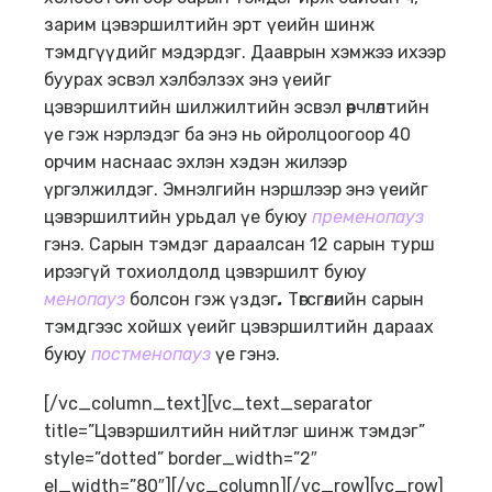
зарим цэвэршилтийн эрт үеийн шинж
тэмдгүүдийг мэдэрдэг. Дааврын хэмжээ ихээр
буурах эсвэл хэлбэлзэх энэ үеийг
цэвэршилтийн шилжилтийн эсвэл өөрчлөлтийн
үе гэж нэрлэдэг ба энэ нь ойролцоогоор 40
орчим наснаас эхлэн хэдэн жилээр
үргэлжилдэг. Эмнэлгийн нэршлээр энэ үеийг
цэвэршилтийн урьдал үе буюу
пременопауз
гэнэ. Сарын тэмдэг дараалсан 12 сарын турш
ирээгүй тохиолдолд цэвэршилт буюу
менопауз
болсон гэж үздэг
.
Төгсгөлийн сарын
тэмдгээс хойшх үеийг цэвэршилтийн дараах
буюу
постменопауз
үе гэнэ.
[/vc_column_text][vc_text_separator
title=”Цэвэршилтийн нийтлэг шинж тэмдэг”
style=”dotted” border_width=”2″
el_width=”80″][/vc_column][/vc_row][vc_row]