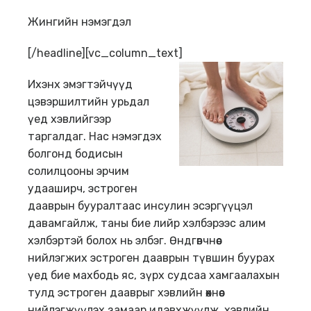
Жингийн нэмэгдэл
[/headline][vc_column_text]
Ихэнх эмэгтэйчүүд
цэвэршилтийн урьдал
үед хэвлийгээр
таргалдаг. Нас нэмэгдэх
болгонд бодисын
солилцооны эрчим
удааширч, эстроген
дааврын бууралтаас инсулин эсэргүүцэл
давамгайлж, таны бие лийр хэлбэрээс алим
хэлбэртэй болох нь элбэг. Өндгөвчнөөс
нийлэгжих эстроген дааврын түвшин буурах
үед бие махбодь яс, зүрх судсаа хамгаалахын
тулд эстроген дааврыг хэвлийн өөхнөөс
нийлэгжүүлэх замаар идэвхжүүлж, хэвлийн