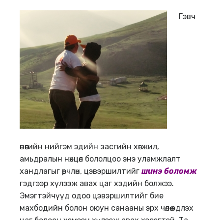
Гэвч
өнөөгийн нийгэм эдийн засгийн хөгжил,
амьдралын нөхцөл бололцоо энэ уламжлалт
хандлагыг өөрчлөн, цэвэршилтийг
шинэ боломж
гэдгээр хүлээж авах цаг хэдийн болжээ.
Эмэгтэйчүүд одоо цэвэршилтийг бие
махбодийн болон оюун санааны эрх чөлөө эдлэх