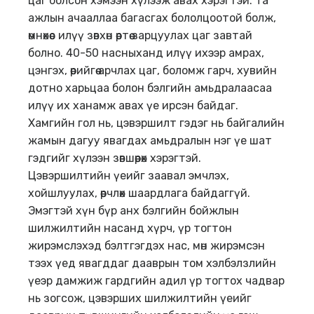
цаг болсон хэмээн хүлээж авах хэрэгтэй. Та
ажлын ачааллаа багасгах бололцоотой болж,
өмнөхөөс илүү зөвхөн өөртөө зарцуулах цаг завтай
болно. 40-50 насныханд илүү ихээр амрах,
цэнгэх, өөрийгөө арчлах цаг, боломж гарч, хувийн
дотно харьцаа болон бэлгийн амьдралаасаа
илүү их ханамж авах үе ирсэн байдаг.
Хамгийн гол нь, цэвэршилт гэдэг нь байгалийн
жамын дагуу явагдах амьдралын нэг үе шат
гэдгийг хүлээн зөвшөөрөх хэрэгтэй.
Цэвэршилтийн үеийг заавал эмчлэх,
хойшлуулах, өөрчлөх шаардлага байдаггүй.
Эмэгтэй хүн бүр анх бэлгийн бойжлын
шилжилтийн насанд хүрч, үр тогтон
жирэмслэхэд бэлтгэгдэх нас, мөн жирэмсэн
тээх үед явагддаг дааврын том хэлбэлзлийн
үеэр дамжиж гардгийн адил үр тогтох чадвар
нь зогсож, цэвэрших шилжилтийн үеийг