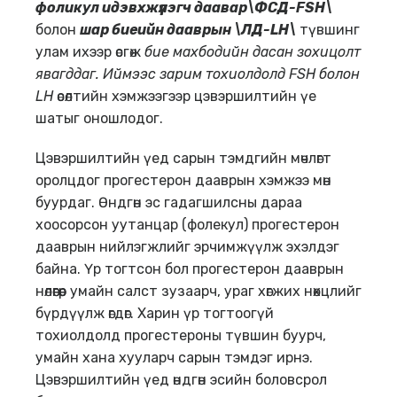
фоликул идэвхжүүлэгч даавар\Ф
C
Д-
FSH
\
болон
шар биеийн даавры
н
\ЛД
-LH
\
түвшинг
улам ихээр өсгөж
бие махбодийн дасан зохицолт
явагддаг. Иймээс зарим тохиолдолд
FSH
болон
LH
өсөлтийн хэмжээгээр цэвэршилтийн үе
шатыг оношлодог.
Цэвэршилтийн үед сарын тэмдгийн мөчлөгт
оролцдог прогестерон дааврын хэмжээ мөн
буурдаг. Өндгөн эс гадагшилсны дараа
хоосорсон уутанцар (фолекул) прогестерон
дааврын нийлэгжлийг эрчимжүүлж эхэлдэг
байна. Үр тогтсон бол прогестерон дааврын
нөлөөгөөр умайн салст зузаарч, ураг хөгжих нөхцлийг
бүрдүүлж өгдөг. Харин үр тогтоогүй
тохиолдолд прогестероны түвшин буурч,
умайн хана хууларч сарын тэмдэг ирнэ.
Цэвэршилтийн үед өндгөн эсийн боловсрол