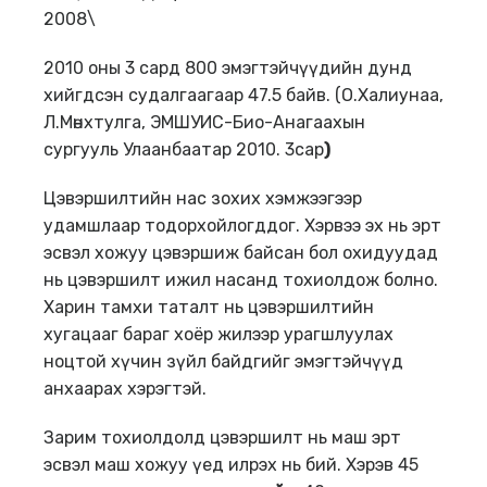
2008\
2010 оны 3 сард 800 эмэгтэйчүүдийн дунд
хийгдсэн судалгаагаар 47.5 байв. (О.Халиунаа,
Л.Мөнхтулга, ЭМШУИС-Био-Анагаахын
сургууль Улаанбаатар 2010. 3сар
)
Цэвэршилтийн нас зохих хэмжээгээр
удамшлаар тодорхойлогддог. Хэрвээ эх нь эрт
эсвэл хожуу цэвэршиж байсан бол охидуудад
нь цэвэршилт ижил насанд тохиолдож болно.
Харин тамхи таталт нь цэвэршилтийн
хугацааг бараг хоёр жилээр урагшлуулах
ноцтой хүчин зүйл байдгийг эмэгтэйчүүд
анхаарах хэрэгтэй.
Зарим тохиолдолд цэвэршилт нь маш эрт
эсвэл маш хожуу үед илрэх нь бий. Хэрэв 45