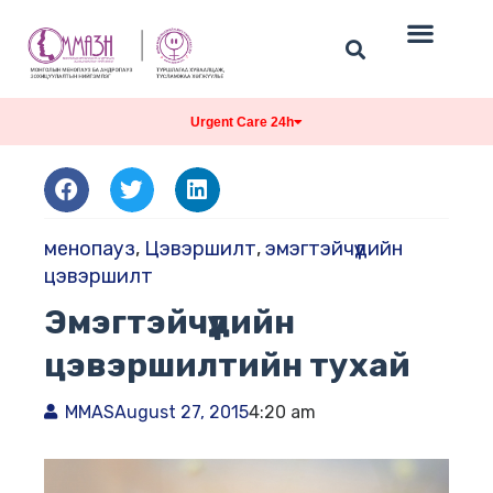
Urgent Care 24h
менопауз
,
Цэвэршилт
,
эмэгтэйчүүдийн
цэвэршилт
Эмэгтэйчүүдийн
цэвэршилтийн тухай
MMAS
August 27, 2015
4:20 am