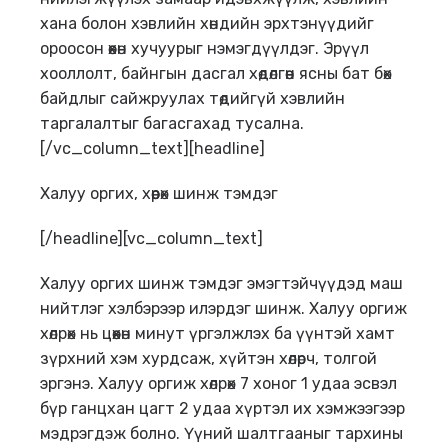
хана болон хэвлийн хөндийн эрхтэнүүдийг
ороосон өөхөн хучуурыг нэмэгдүүлдэг. Эрүүл
хооллолт, байнгын дасгал хөдөлгөөн ясны бат бөх
байдлыг сайжруулах төдийгүй хэвлийн
таргалалтыг багасгахад тусална.
[/vc_column_text][headline]
Халуу оргих, хөөрөх шинж тэмдэг
[/headline][vc_column_text]
Халуу оргих шинж тэмдэг эмэгтэйчүүдэд маш
нийтлэг хэлбэрээр илэрдэг шинж. Халуу оргиж
хөлрөх нь цөөхөн минут үргэлжлэх ба үүнтэй хамт
зүрхний хэм хурдсаж, хүйтэн хөлөрч, толгой
эргэнэ. Халуу оргиж хөлрөх 7 хоног 1 удаа эсвэл
бүр ганцхан цагт 2 удаа хүртэл их хэмжээгээр
мэдрэгдэж болно. Үүний шалтгааныг тархины