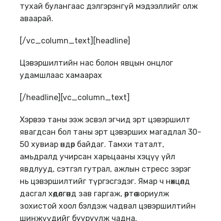
тухай булангаас дэлгэрэнгүй мэдээллийг олж
аваарай.
[/vc_column_text][headline]
Цэвэршилтийн нас болон явцын онцлог
удамшлаас хамаарах
[/headline][vc_column_text]
Хэрвээ таны ээж эсвэл эгчид эрт цэвэршилт
явагдсан бол таны эрт цэвэрших магадлал 30-
50 хувиар өндөр байдаг. Тамхи таталт,
амьдралд учирсан харьцааны хэцүү үйл
явдлууд, сэтгэл гутрал, ажлын стресс зэрэг
нь цэвэршилтийг түргэсгэдэг. Ямар ч нөхцөлд
дасгал хөдөлгөөнд зав гаргаж, өөртөө зориулж
зохистой хоол бэлдэж чадвал цэвэршилтийн
шинжүүдийг бууруулж чадна.