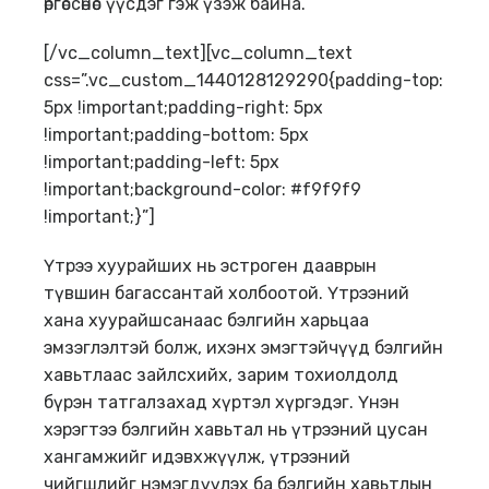
өргөссөнөс үүсдэг гэж үзэж байна.
[/vc_column_text][vc_column_text
css=”.vc_custom_1440128129290{padding-top:
5px !important;padding-right: 5px
!important;padding-bottom: 5px
!important;padding-left: 5px
!important;background-color: #f9f9f9
!important;}”]
Үтрээ хуурайших нь эстроген дааврын
түвшин багассантай холбоотой. Үтрээний
хана хуурайшсанаас бэлгийн харьцаа
эмзэглэлтэй болж, ихэнх эмэгтэйчүүд бэлгийн
хавьтлаас зайлсхийх, зарим тохиолдолд
бүрэн татгалзахад хүртэл хүргэдэг. Үнэн
хэрэгтээ бэлгийн хавьтал нь үтрээний цусан
хангамжийг идэвхжүүлж, үтрээний
чийгшлийг нэмэгдүүлэх ба бэлгийн хавьтлын