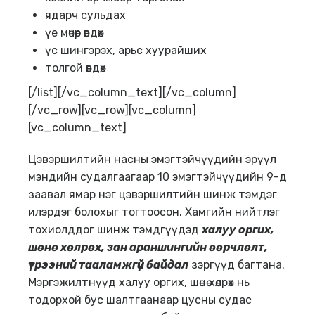
ядарч сульдах
үе мөчөөр өвдөх
үс шингэрэх, арьс хуурайших
толгой өвдөх
[/list][/vc_column_text][/vc_column]
[/vc_row][vc_row][vc_column]
[vc_column_text]
Цэвэршилтийн насны эмэгтэйчүүдийн эрүүл
мэндийн судалгаагаар 10 эмэгтэйчүүдийн 9-д
заавал ямар нэг цэвэршилтийн шинж тэмдэг
илэрдэг болохыг тогтоосон. Хамгийн нийтлэг
тохиолддог шинж тэмдгүүдэд
халуу оргих,
шөнө хөлрөх, зан араншингийн өөрчлөлт,
үтрээний тааламжгүй байдал
зэргүүд багтана.
Мэргэжилтнүүд халуу оргих, шөнө хөлрөх нь
тодорхой бус шалтгаанаар цусны судас