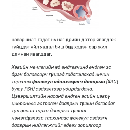
цэвэршилт гэдэг нь нэг өдрийн дотор явагдаж
гүйцдэг үйл явдал биш бөгөөд хэдэн сар жил
дамнан явагддаг.
Хэвийн мөчлөгийн үед
өндгөвчинд өндгөн эс
бүрэн боловсорч гүйцээд гадагшлахад өнчин
тархины
фолекул идэвхжүүлэгч дааврын
(
ФСД
буюу
FSH)
сэдээлтээр удирдагдана.
Цэвэршилтийн насанд өндгөн эсийн цэврүү
цөөрснөөс эстроген дааврын түвшин багасдаг
тул өнчин тархи дааврын түвшинг
нэмэгдүүлэхээр тархинаас фолекул сэдээгч
дааврын нийлэгжлийг өдөөх зорилгоор