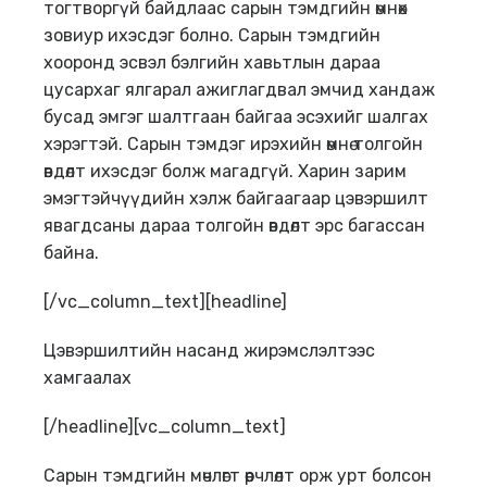
тогтворгүй байдлаас сарын тэмдгийн өмнөх
зовиур ихэсдэг болно. Сарын тэмдгийн
хооронд эсвэл бэлгийн хавьтлын дараа
цусархаг ялгарал ажиглагдвал эмчид хандаж
бусад эмгэг шалтгаан байгаа эсэхийг шалгах
хэрэгтэй. Сарын тэмдэг ирэхийн өмнө толгойн
өвдөлт ихэсдэг болж магадгүй. Харин зарим
эмэгтэйчүүдийн хэлж байгаагаар цэвэршилт
явагдсаны дараа толгойн өвдөлт эрс багассан
байна.
[/vc_column_text][headline]
Цэвэршилтийн насанд жирэмслэлтээс
хамгаалах
[/headline][vc_column_text]
Сарын тэмдгийн мөчлөгт өөрчлөлт орж урт болсон