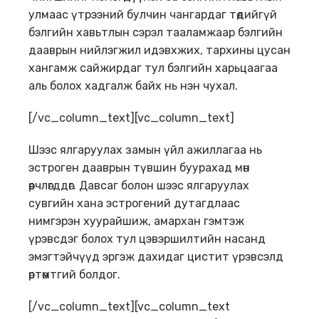
улмаас үтрээний булчин чангардаг төдийгүй
бэлгийн хавьтлын сэрэл тааламжаар бэлгийн
дааврын нийлэгжил идэвхжих, тархины цусан
хангамж сайжирдаг тул бэлгийн харьцаагаа
аль болох хадгалж байх нь нэн чухал.
[/vc_column_text][vc_column_text]
Шээс ялгаруулах замын үйл ажиллагаа нь
эстроген дааврын түвшин буурахад мөн
өөрчлөгддөг. Давсаг болон шээс ялгаруулах
сувгийн хана эстрогений дутагдлаас
нимгэрэн хуурайшиж, амархан гэмтэж
үрэвсдэг болох тул цэвэршилтийн насанд
эмэгтэйчүүд эргэж дахидаг цистит үрэвсэлд
өртөмтгий болдог.
[/vc_column_text][vc_column_text