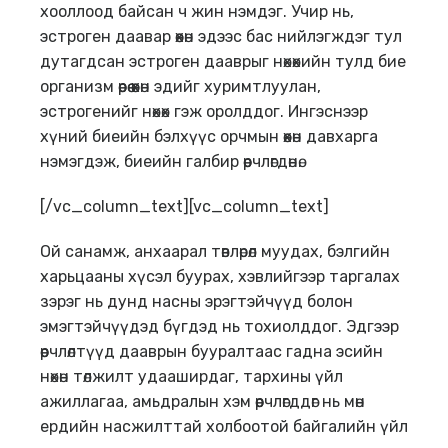
хооллоод байсан ч жин нэмдэг. Учир нь,
эстроген даавар өөхөн эдээс бас нийлэгждэг тул
дутагдсан эстроген дааврыг нөхөхийн тулд бие
организм өөрөө өөхөн эдийг хуримтлуулан,
эстрогенийг нөхөх гэж оролддог. Ингэснээр
хүний биеийн бэлхүүс орчмын өөхөн давхарга
нэмэгдэж, биеийн галбир өөрчлөгдөнө.
[/vc_column_text][vc_column_text]
Ой санамж, анхаарал төвлөрөл муудах, бэлгийн
харьцааны хүсэл буурах, хэвлийгээр таргалах
зэрэг нь дунд насны эрэгтэйчүүд болон
эмэгтэйчүүдэд бүгдэд нь тохиолддог. Эдгээр
өөрчлөлтүүд дааврын бууралтаас гадна эсийн
нөхөн төлжилт удааширдаг, тархины үйл
ажиллагаа, амьдралын хэм өөрчлөгддөг нь мөн
ердийн насжилттай холбоотой байгалийн үйл