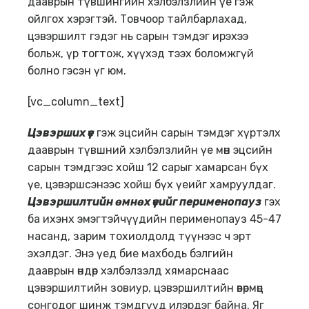
дааврын түвшингийн хэлбэлзлийн үе гэж
ойлгох хэрэгтэй. Товчоор тайлбарлахад,
цэвэршилт гэдэг нь сарын тэмдэг ирэхээ
больж, үр тогтож, хүүхэд тээх боломжгүй
болно гэсэн үг юм.
[vc_column_text]
Цэвэрших үе
гэж эцсийн сарын тэмдэг хүртэлх
дааврын түвшний хэлбэлзлийн үе мөн эцсийн
сарын тэмдгээс хойш 12 сарыг хамарсан бүх
үе, цэвэршсэнээс хойш бүх үеийг хамруулдаг.
Цэвэршилтийн өмнөх үеийг перименопауз
гэх
ба ихэнх эмэгтэйчүүдийн перименопауз 45-47
насанд, зарим тохиолдолд түүнээс ч эрт
эхэлдэг. Энэ үед бие махбодь бэлгийн
дааврын өндөр хэлбэлзэлд хямарснаас
цэвэршилтийн зовиур, цэвэршилтийн өвөрмөц
сонгодог шинж тэмдгүүд илэрдэг байна. Яг