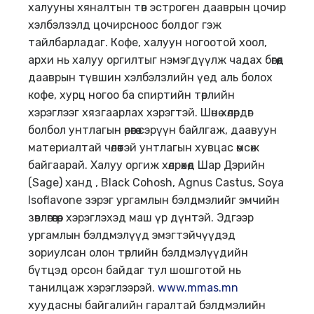
халууны хяналтын төв эстроген дааврын цочир
хэлбэлзэлд цочирсноос болдог гэж
тайлбарладаг. Кофе, халуун ногоотой хоол,
архи нь халуу оргилтыг нэмэгдүүлж чадах бөгөөд
дааврын түвшин хэлбэлзлийн үед аль болох
кофе, хурц ногоо ба спиртийн төрлийн
хэрэглээг хязгаарлах хэрэгтэй. Шөнө хөлөрдөг
болбол унтлагын өрөөгөө сэрүүн байлгаж, даавуун
материалтай чөлөөтэй унтлагын хувцас өмсөж
байгаарай. Халуу оргиж хөлрөхөд Шар Дэрийн
(Sage) ханд , Black Cohosh, Agnus Cаstus, Soya
Isoflavone зэрэг ургамлын бэлдмэлийг эмчийн
зөвлөгөөгөөр хэрэглэхэд маш үр дүнтэй. Эдгээр
ургамлын бэлдмэлүүд эмэгтэйчүүдэд
зориулсан олон төрлийн бэлдмэлүүдийн
бүтцэд орсон байдаг тул шошготой нь
танилцаж хэрэглээрэй.
www.mmas.mn
хуудасны байгалийн гаралтай бэлдмэлийн