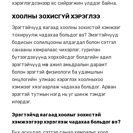
хэрэглэгдсэнээр яс сийрэгжин үлддэг байна.
ХООЛНЫ ЗОХИСГҮЙ
ХЭРЭГЛЭЭ
Эрэгтэйчүүд яагаад хоолны зохистой хэмжээг
тохируулж чадахаа больдог вэ? Эмэгтэйчүүд
бодисын солилцооны алдагдал болон сэтгэл
санааны хямралаас чихэрлэг, гурилан
бүтээгдэхүүнд хорхойсдог болдгийн адил
эрэгтэйчүүд мөн ажил амьдралын дарамт
болон эрэгтэй физиологи ба удамшлын
онцлогийн улмаас хэрэглэх хоолныхоо
хэмжээг хязгаарлаж чадахаа больдог. Арван
эрэгтэй тутмын нэгд нь уг шинж тэмдэг
илэрдэг.
Эрэгтэйчүүд
яагаад
хоол
ыг
зохистэй
хэмжээгээр
хэрэглэж
чадахаа
бол
ь
дог
вэ?
Бүх асуудал, сэтгэл санаа хямралыг хоол