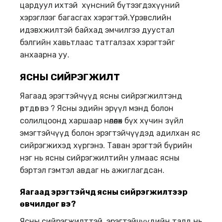
цардуул ихтэй хүнсний бүтээгдэхүүний
хэрэглээг багасгах хэрэгтэй.Үрэвслийн
идэвхжилтэй байхад эмчилгээ дуустал
бэлгийн хавьтлаас татгалзах хэрэгтэйг
анхаарна уу.
ЯСНЫ СИЙРЭГЖИЛТ
Яагаад эрэгтэйчүүд ясны сийрэгжилтэнд
өртдөг вэ ? Ясны эдийн эрүүл мэнд болон
солилцоонд харшаар нөлөөлөх бүх хүчин зүйл
эмэгтэйчүүд болон эрэгтэйчүүдэд адилхан яс
сийрэгжихэд хүргэнэ. Таван эрэгтэй бүрийн
нэг нь ясны сийрэгжилтийн улмаас ясны
бэртэл гэмтэл авдаг нь ажиглагдсан.
Яагаад эрэгтэйчүүд ясны сийрэгжилтээр
өвчилдөг вэ
?
Ясны сийрэгжилттэй эрэгтэйчүүдийн талд нь