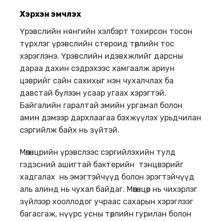
Хэрхэн эмчлэх
Үрэвслийн нянгийн хэлбэрт тохирсон тосон
түрхлэг үрэвслийн стероид төрлийн тос
хэрэглэнэ. Үрэвслийн идэвхжлийг дарсны
дараа дахин сэдрэхээс хамгаалж ариун
цэврийг сайн сахихыг нэн чухалчлах ба
давстай бүлээн усаар угаах хэрэгтэй.
Байгалийн гаралтай эмийн ургамал болон
амин дэмээр дархлаагаа бэхжүүлэх урьдчилан
сэргийлж байх нь зүйтэй.
Мөөгөнцрийн үрэвслээс сэргийлэхийн тулд
гэдэсний ашигтай бактерийн тэнцвэрийг
хадгалах нь эмэгтэйчүүд болон эрэгтэйчүүд
аль алинд нь чухал байдаг. Мөөгөнцөр нь чихэрлэг
зүйлээр хооллодог учраас сахарын хэрэглээг
багасгаж, нүүрс усны төрлийн гурилан болон