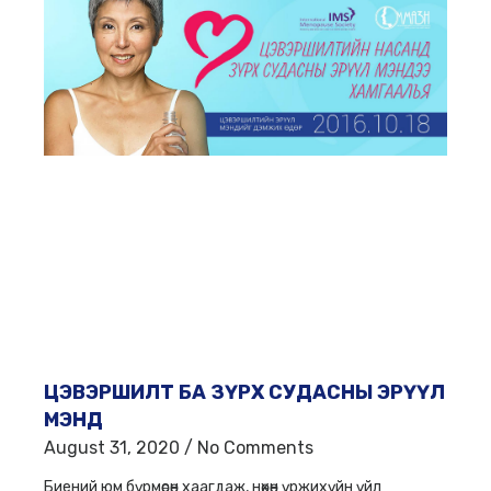
ЦЭВЭРШИЛТ БА ЗҮРХ СУДАСНЫ ЭРҮҮЛ
МЭНД
August 31, 2020
No Comments
Биений юм бүрмөсөн хаагдаж, нөхөн үржихүйн үйл