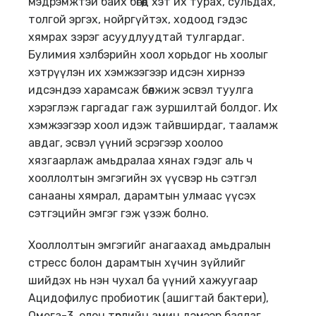
мэдрэмжтэй байх бөгөөд хэт их турах, сульдах,
толгой эргэх, нойргүйтэх, ходоод гэдэс
хямрах зэрэг асуудлуудтай тулгардаг.
Булимия хэлбэрийн хоол хорьдог нь хоолыг
хэтрүүлэн их хэмжээгээр идсэн хирнээ
идсэндээ харамсаж бөөлжиж эсвэл туулга
хэрэглэж гаргадаг гаж зуршилтай болдог. Их
хэмжээгээр хоол идэж тайвширдаг, тааламж
авдаг, эсвэл үүний эсрэгээр хоолоо
хязгаарлаж амьдралаа хянах гэдэг аль ч
хооллолтын эмгэгийн эх үүсвэр нь сэтгэл
санааны хямрал, дарамтын улмаас үүсэх
сэтгэцийн эмгэг гэж үзэж болно.
Хооллолтын эмгэгийг анагаахад амьдралын
стресс болон дарамтын хүчин зүйлийг
шийдэх нь нэн чухал ба үүний хажуугаар
Ацидофилус пробиотик (ашигтай бактери),
Oмега-3, олон төрлийн амин дэмээр баялаг