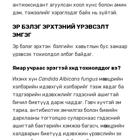
антиоксидант агуулсан хоол хүнс болон амин
дэм, тэжээлийг хэрэглэдэг байх нь зүйтэй.
ЭР БЭЛЭГ ЭРХТЭНИЙ ҮРЭВСЭЛТ
ЭМГЭГ
Эр бэлэг эрхтэн бэлгийн хавьтлын бус замаар
үрэвсэх тохиолдол элбэг байдаг.
Ямар учраас эрэгтэй хүнд тохиолддог
вэ?
Ихэнх хүн
Candida Albicans fungus
мөөгөнцрийн
хэлбэрийн идэвхгүй хэлбэрийг тээж явдаг ба
тэдгээрийн идэвхжлийг гэдэсний ашигтай
бичил биетүүд дарж чаддаг. Гэвч хүчтэй эм
тариа, антибиотик эмчилгээ болон биеийн
дархлааны тогтолцоо суларснаас гэдэсний
ашигтай бактерийн хэмжээ багасч, мөөгөнцрийн
халдварын биетүүд идэвхжин үрэвслийн эх