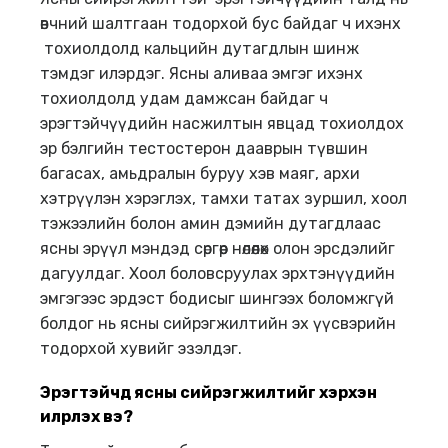
өвчний шалтгаан тодорхой бус байдаг ч ихэнх
тохиолдолд кальцийн дутагдлын шинж
тэмдэг илэрдэг. Ясны аливаа эмгэг ихэнх
тохиолдолд удам дамжсан байдаг ч
эрэгтэйчүүдийн насжилтын явцад тохиолдох
эр бэлгийн тестостерон дааврын түвшин
багасах, амьдралын буруу хэв маяг, архи
хэтрүүлэн хэрэглэх, тамхи татах зуршил, хоол
тэжээлийн болон амин дэмийн дутагдлаас
ясны эрүүл мэндэд сөргөөр нөлөөлөх олон эрсдэлийг
дагуулдаг. Хоол боловсруулах эрхтэнүүдийн
эмгэгээс эрдэст бодисыг шингээх боломжгүй
болдог нь ясны сийрэгжилтийн эх үүсвэрийн
тодорхой хувийг эзэлдэг.
Эрэгтэйчүүд ясны сийрэгжилтийг хэрхэн
илрүүлэх вэ?