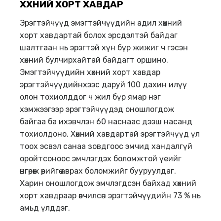
ХӨХНИЙ ХОРТ ХАВДАР
Эрэгтэйчүүд эмэгтэйчүүдийн адил хөхний
хорт хавдартай болох эрсдэлтэй байдаг
шалтгаан нь эрэгтэй хүн бүр жижиг ч гэсэн
хөхний булчирхайтай байдагт оршино.
Эмэгтэйчүүдийн хөхний хорт хавдар
эрэгтэйчүүдийнхээс даруй 100 дахин илүү
олон тохиолддог ч жил бүр ямар нэг
хэмжээгээр эрэгтэйчүүдэд оношлогдож
байгаа ба ихэвчлэн 60 наснаас дээш насанд
тохиолдоно. Хөхний хавдартай эрэгтэйчүүд үл
тоох эсвэл санаа зовдгоос эмчид хандалгүй
оройтсоноос эмчлэгдэх боломжтой үеийг
өнгөрөөж өөрийгөө аврах боломжийг бууруулдаг.
Харин оношлогдож эмчлэгдсэн байхад хөхний
хорт хавдраар өвчилсөн эрэгтэйчүүдийн 73 % нь
амьд үлддэг.