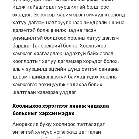
идэж тайвширдаг зуршилтай болдгоос
эхэлдэг. Эсрэгээр, зарим эрэгтэйчүүд хоолонд
хатуу дэглэм нэвтрүүлснээр амьдралын шинэ
дэлэмтэй болж өөрчилж чадна гэсэн
үнэмшилтэй болдгоос хоолны хатуу дэглэм
барьдаг (анорексия) болно. Хоолныхоо
хэмжээг хязгаарлаж чадахгүй байх эсвэл
хооллолтыг хатуу дэглэмээр хорьдог болох,
аль ч зуршилд эцсийн дүнд сэтгэл санааны
дарамт шийдэгдээгүй байхад идэх хоолны
хэмжээгээ зохицуулж чадахаа болих
шалтгаан хэвээрээ үлддэг.
Хоолныхоо хэрэглээг хянаж чадахаа
больсныг
хэрхэн
мэдэх
Анорексия буюу хоолноос татгалздаг
эмгэгтэй хүмүүс үргэлжид цатгалан