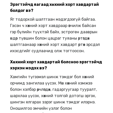
Эрэгтэйчүүд
яагаад
хөхний
хорт
хавдартай
болдог
вэ
?
Яг тодорхой шалтгаан мэдэгдээгүй байгаа.
Гэсэн ч хөхний хорт хавдраар өвчилж байсан
гэр бүлийн түүхтэй байх, эстроген дааврын
өндөр түвшин болон цацраг туяаны өртөгдөх
шалтгаанаар хөхний хорт хавдарт өртөх эрсдэл
ихэсдгийг судлаачид олж тогтоосон.
Хөхний хорт хавдартай болсноо эрэгтэйчүүд
хэрхэн мэдэх вэ
?
Хамгийн түгээмэл шинж тэмдэг бол хөхний
орчимд зангилаа үүсэх. Мөн хөхний хэмжээ
болон хэлбэр өөрчлөгдөх, гадаргуугаар тууралт,
шархлаа үүсэх, хөхний толгой дотогш эргэх,
шингэн ялгарах зэрэг шинж тэмдэг илэрнэ.
Оношилгоо эмчийн үзлэг болон