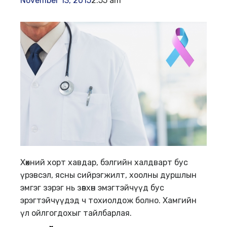
November 13, 2015
2:55 am
Хөхний хорт хавдар, бэлгийн халдварт бус
үрэвсэл, ясны сийрэгжилт, хоолны дуршлын
эмгэг зэрэг нь зөвхөн эмэгтэйчүүд бус
эрэгтэйчүүдэд ч тохиолдож болно. Хамгийн
үл ойлгогдохыг тайлбарлая.