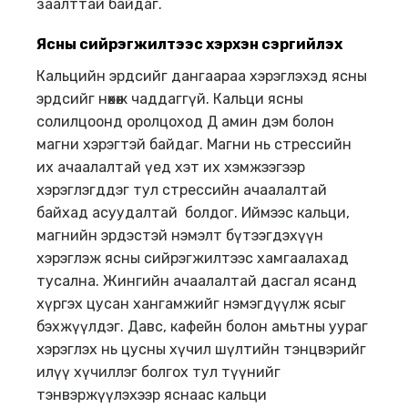
заалттай байдаг.
Ясны сийрэгжилтээс хэрхэн сэргийлэх
Кальцийн эрдсийг дангаараа хэрэглэхэд ясны
эрдсийг нөхөж чаддаггүй. Кальци ясны
солилцоонд оролцоход Д амин дэм болон
магни хэрэгтэй байдаг. Магни нь стрессийн
их ачаалалтай үед хэт их хэмжээгээр
хэрэглэгддэг тул стрессийн ачаалалтай
байхад асуудалтай болдог. Иймээс кальци,
магнийн эрдэстэй нэмэлт бүтээгдэхүүн
хэрэглэж ясны сийрэгжилтээс хамгаалахад
тусална. Жингийн ачаалалтай дасгал ясанд
хүргэх цусан хангамжийг нэмэгдүүлж ясыг
бэхжүүлдэг. Давс, кафейн болон амьтны уураг
хэрэглэх нь цусны хүчил шүлтийн тэнцвэрийг
илүү хүчиллэг болгох тул түүнийг
тэнвэржүүлэхээр яснаас кальци