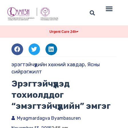
Urgent Care 24h
эрэгтэйчүүдийн хөхний хавдар
,
Ясны
сийрэгжилт
Эрэгтэйчүүдэд
тохиолддог
“эмэгтэйчүүдийн” эмгэг
Myagmardagva Byambasuren