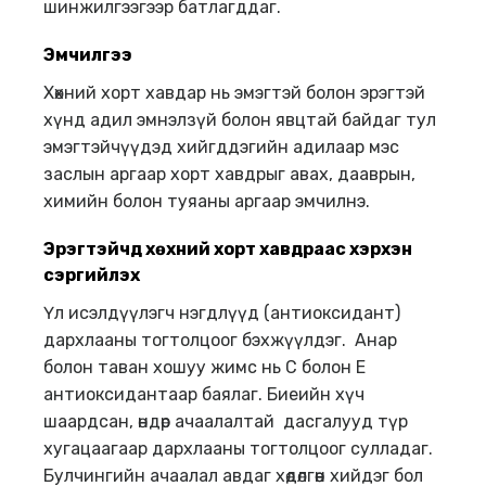
шинжилгээгээр батлагддаг.
Эмчилгээ
Хөхний хорт хавдар нь эмэгтэй болон эрэгтэй
хүнд адил эмнэлзүй болон явцтай байдаг тул
эмэгтэйчүүдэд хийгддэгийн адилаар мэс
заслын аргаар хорт хавдрыг авах, дааврын,
химийн болон туяаны аргаар эмчилнэ.
Эрэгтэйчүүд хөхний хорт хавдраас хэрхэн
сэргийлэх
Үл исэлдүүлэгч нэгдлүүд (антиоксидант)
дархлааны тогтолцоог бэхжүүлдэг. Анар
болон таван хошуу жимс нь С болон Е
антиоксидантаар баялаг. Биеийн хүч
шаардсан, өндөр ачаалалтай дасгалууд түр
хугацаагаар дархлааны тогтолцоог сулладаг.
Булчингийн ачаалал авдаг хөдөлгөөн хийдэг бол