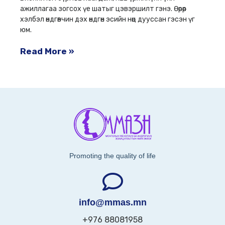
ажиллагаа зогсох үе шатыг цэвэршилт гэнэ. Өөрөөр
хэлбэл өндгөвчин дэх өндгөн эсийн нөөц дууссан гэсэн үг
юм.
Read More »
Promoting the quality of life
info@mmas.mn
+976 88081958