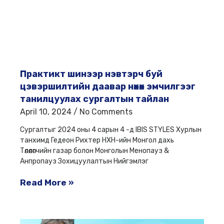
Практикт шинээр нэвтэрч буй
цэвэршилтийн даавар нөхөх эмчилгээг
танилцуулах сургалтын тайлан
April 10, 2024
No Comments
Сургалтыг 2024 оны 4 сарын 4 -д IBIS STYLES Хурлын
танхимд Гедеон Рихтер НХН-ийн Монгол дахь
Төлөөлөгчийн газар болон Монголын Менопауз &
Анпропауз Зохицуулалтын Нийгэмлэг
Read More »