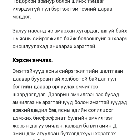
Тодорхой зовиур болон шинж тэмдэг
илэрдэггүй тул бэртэж гэмтсэний дараа
мэддэг.
Залуу насанд яс амархан хугардаг, өсөхгүй байх
нь ясны сийрэгжилт байж болзошгүйг анхаарч
оношлуулахад анхаарах хэрэгтэй.
Хэрхэн
эмчлэх
.
Эмэгтэйчүүд ясны сийрэгжилтийн шалтгаан
даавар буурсантай холбоотой байдаг тул
бэлгийн даавар орлуулах эмчилгээ
шаардагддаг. Дааврын эмчилгээнээс бусад
эмчилгээ нь эрэгтэйчүүд болон эмэгтэйчүүдэд
ерөнхийдөө адил бөгөөд ясны эдийн солилцоог
дэмжих бисфосфонат бүлгийн эмчилгээг
жорын дагуу эмчлэн, кальци ба витамин Д
амин дэм агуулсан бүтээгдэхүүн хэрэглэх