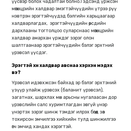
үүсвэр болох чадалтай болно.Гэдсэнд үржсэн
мөөгөнцрийн халдвар эмэгтэйчүүдийн үтрээ рүү
нэвтрэн эрэгтэйчүүдэд бэлгийн харьцаагаар
халдварлагдах, эрэгтэйчүүдийн өөрсдийн
дархлааны тогтолцоо суларснаас мөөгөнцрийн
халдвар амархан үрждэг зэрэг олон
шалтгаанаар эрэгтэйчүүдийн бэлэг эрхтний
үрэвсэл үүсдэг.
Эрэгтэй хүн халдвар авснаа хэрхэн мэдэх
вэ
?
Үрэвсэл идэвхжсэн байхад эр бэлэг эрхтэний
үзүүр улайж үрэвсэх (баланит үрэвсэл),
загатнах, шархлах мөн арьсны нугалаасан дор
үрэвслийн салс хуримтлагдан эвгүй үнэр
үнэртэх зэрэг шинж тэмдэг илрэх бөгөөд зөв
тохирсон эмчилгээ хийхийн тулд шинжилгээ
өгч эмчид хандах хэрэгтэй.