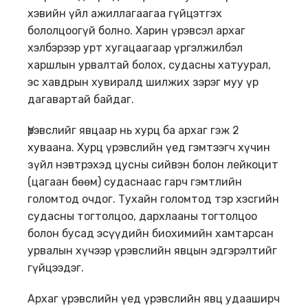
хэвийн үйл ажиллагаагаа гүйцэтгэх
бололцоогүй болно. Харин үрэвсэл архаг
хэлбэрээр урт хугацаагаар үргэлжилбэл
харшлын урвалтай болох, судасны хатуурал,
эс хавдрын хувиралд шилжих зэрэг муу үр
дагавартай байдаг.
Үрэвслийг явцаар нь хурц ба архаг гэж 2
хуваана. Хурц үрэвслийн үед гэмтээгч хүчин
зүйл нэвтрэхэд цусны сийвэн болон лейкоцит
(цагаан бөөм) судаснаас гарч гэмтлийн
голомтод очдог. Тухайн голомтод тэр хэсгийн
судасны тогтолцоо, дархлааны тогтолцоо
болон бусад эсүүдийн биохимийн хамтарсан
урвалын хүчээр үрэвслийн явцын эдгэрэлтийг
гүйцээдэг.
Архаг үрэвслийн үед үрэвслийн явц удааширч