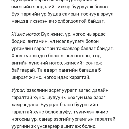
эмгэгийн эрсдэлийг ихээр бууруулж болно.
Бүх төрлийн үр будаа самрын тоснууд эрүүл
мэндэд ихээхэн ач холбогдолтой байдаг.
Жимс ногоо:
Бүх жимс, үр, ногоо нь эрдэс
бодис, витамин, үл исэлдүүлэгч болон
ургамлын гаралтай тэжээлээр баялаг байдаг.
Хоол хүнсэндээ болж өгвөл ногоон, тод
өнгийн хүнсний ногоо, жимсийг сонгож
байгаарай. Та өдөрт хамгийн багадаа 5
ширхэг жимс, ногоо идэх хэрэгтэй.
Уураг:
Үрэвслийн эсрэг уурагт загас далайн
гаралтай хүнс, шувууны өөхгүй мах зэрэг
хамрагдана. Буурцаг болон буурцгийн
гаралтай хүнс болох дүфү, түүнчлэн жимс
ногооны үр, самар зэргийг ургамлын гаралтай
уургийн эх үүсвэрээр ашиглаж болно.