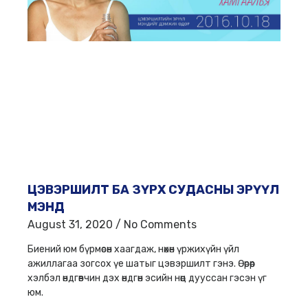
ЦЭВЭРШИЛТ БА ЗҮРХ СУДАСНЫ ЭРҮҮЛ
МЭНД
August 31, 2020
No Comments
Биений юм бүрмөсөн хаагдаж, нөхөн үржихүйн үйл
ажиллагаа зогсох үе шатыг цэвэршилт гэнэ. Өөрөөр
хэлбэл өндгөвчин дэх өндгөн эсийн нөөц дууссан гэсэн үг
юм.