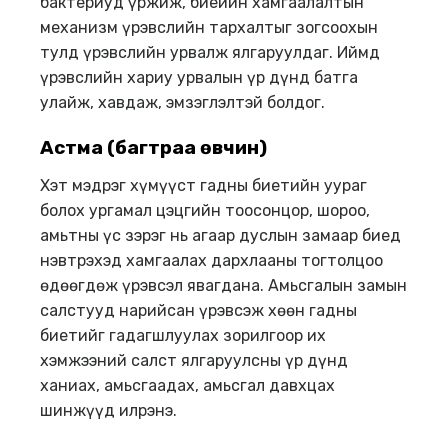
бактериуд үржиж, биеийн хамгаалалтын
механизм үрэвслийн тархалтыг зогсоохын
тулд үрэвслийн урвалж ялгаруулдаг. Иймд
үрэвслийн хариу урвалын үр дүнд батга
улайж, хавдаж, эмзэглэлтэй болдог.
Астма (багтраа өвчин)
Хэт мэдрэг хүмүүст гадны биетийн уураг
болох ургамал цэцгийн тоосонцор, шороо,
амьтны үс зэрэг нь агаар дуслын замаар биед
нэвтрэхэд хамгаалах дархлааны тогтолцоо
өдөөгдөж үрэвсэл явагдана. Амьсгалын замын
салстууд нарийсан үрэвсэж хөөн гадны
биетийг гадагшлуулах зорилгоор их
хэмжээний салст ялгаруулсны үр дүнд
ханиах, амьсгаадах, амьсгал давхцах
шинжүүд илрэнэ.