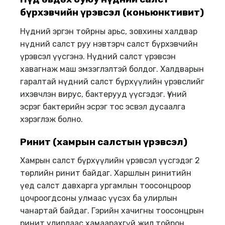
бүрхэвчийн үрэвсэл (коньюнктивит)
Нүдний эргэн тойрны арьс, зовхины халдвар
нүдний салст руу нэвтэрч салст бүрхэвчийн
үрэвсэл үүсгэнэ. Нүдний салст үрэвсэн
хавагнаж маш эмзэглэлтэй болдог. Халдварын
гаралтай нүдний салст бүрхүүлийн үрэвслийг
ихэвчлэн вирус, бактерууд үүсгэдэг. Үүний
эсрэг бактерийн эсрэг тос эсвэл дусаалга
хэрэглэж болно.
Ринит (хамрын салстын үрэвсэл)
Хамрын салст бүрхүүлийн үрэвсэл үүсгэдэг 2
төрлийн ринит байдаг. Харшлын ринитийн
үед салст давхарга ургамлын тоосонцроор
цочроогдсоны улмаас үүсэх ба улирлын
чанартай байдаг. Гэрийн хачигны тоосонцрын
ринит улирлаас хамаарахгүй жил тойрон