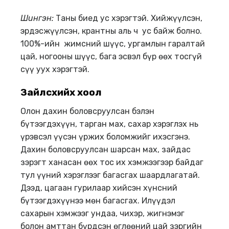
Шингэн:
Таны биед ус хэрэгтэй. Хийжүүлсэн,
эрдэсжүүлсэн, крантны аль ч ус байж болно.
100%-ийн жимсний шүүс, ургамлын гаралтай
цай, ногооны шүүс, бага эсвэл бүр өөх тосгүй
сүү уух хэрэгтэй.
Зайлсхийх хоол
Олон дахин боловсруулсан бэлэн
бүтээгдэхүүн, тарган мах, сахар хэрэглэх нь
үрэвсэл үүсэн үржих боломжийг ихэсгэнэ.
Дахин боловсруулсан шарсан мах, зайдас
зэрэгт ханасан өөх тос их хэмжээгээр байдаг
тул үүний хэрэглээг багасгах шаардлагатай.
Дээд, цагаан гурилаар хийсэн хүнсний
бүтээгдэхүүнээ мөн багасгах. Илүүдэл
сахарын хэмжээг ундаа, чихэр, жигнэмэг
болон амттан бүрдсэн өглөөний цай зэргийн