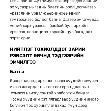
нээж байна. Аутоимун гэж нэрлэгдэх өвчний
эх үүсвэр нь гадны биетийн оролцоогүйгээр
үрэвслийн урвалж өөрийнхөө эдийг
гэмтээснээс болдог байна. Эдгээр эмгэгүүдэд
үений хэрх үрэвсэл, бамбай булчирхайн
үрэвсэл, пернициоз төрлийн цус багадалт
зэрэг орно.
НИЙТЛЭГ ТОХИОЛДДОГ ЗАРИМ
ҮРЭВСЭЛТ ӨВЧНҮҮД ТЭДГЭЭРИЙН
ЭМЧИЛГЭЭ
Батга
Өсвөр насанд арьсны тосны хүүдийн шүүрэл
ихээр ялгардаг нь тестостерон дааврын
хэмжээ нэмэгдсэнтэй холбоотой байдаг.
Тосны хүүдийн хэт ялгарлаас хүүдийн амсар
бөглөрч тос хуримтлагдахад түүн дээр