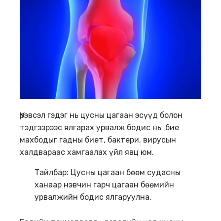
Үрэвсэл гэдэг нь цусны цагаан эсүүд болон
тэдгээрээс ялгарах урвалж бодис нь бие
махбодыг гадны биет, бактери, вирусын
халдвараас хамгаалах үйл явц юм.
Тайлбар: Цусны цагаан бөөм судасны
ханаар нэвчин гарч цагаан бөөмийн
урвалжийн бодис ялгаруулна.