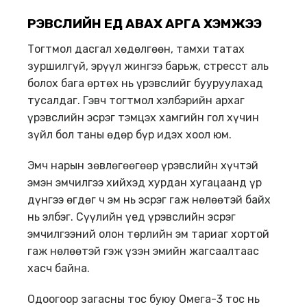
ҮРЭВСЛИЙН ҮЕД АВАХ АРГА ХЭМЖЭЭ
Тогтмол дасгал хөдөлгөөн, тамхи татах
зуршилгүй, эрүүл жингээ барьж, стресст аль
болох бага өртөх нь үрэвслийг бууруулахад
тусалдаг. Гэвч тогтмол хэлбэрийн архаг
үрэвслийн эсрэг тэмцэх хамгийн гол хүчин
зүйл бол таны өдөр бүр идэх хоол юм.
Эмч нарын зөвлөгөөгөөр үрэвслийн хүчтэй
эмэн эмчилгээ хийхэд хурдан хугацаанд үр
дүнгээ өгдөг ч эм нь эсрэг гаж нөлөөтэй байх
нь элбэг. Сүүлийн үед үрэвслийн эсрэг
эмчилгээний олон төрлийн эм тариаг хортой
гаж нөлөөтэй гэж үзэн эмийн жагсаалтаас
хасч байна.
Одоогоор загасны тос буюу Омега-3 тос нь