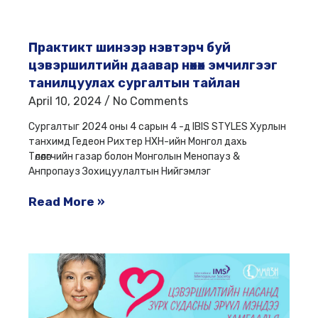
Практикт шинээр нэвтэрч буй
цэвэршилтийн даавар нөхөх эмчилгээг
танилцуулах сургалтын тайлан
April 10, 2024
No Comments
Сургалтыг 2024 оны 4 сарын 4 -д IBIS STYLES Хурлын
танхимд Гедеон Рихтер НХН-ийн Монгол дахь
Төлөөлөгчийн газар болон Монголын Менопауз &
Анпропауз Зохицуулалтын Нийгэмлэг
Read More »