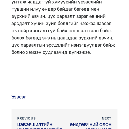
унтаж чаддаггүй хүмүүсийн үрэвслийн
түвшин илүү өндөр байдаг бөгөөд мөн
зүрхний өвчин, цус харвалт зэрэг өвчний
эрсдэлт хүчин зүйл болдгийг нээжээ.Үрэвсэл
нь нойр хангалтгүй байх нэг шалтгаан байж
болох бөгөөд энэ нь цаашдаа зүрхний өвчин,
цус харвалтын эрсдэлийг нэмэгдүүлдэг байж
болно хэмээн судлаачид дүгнэжээ.
Үрэвсэл
PREVIOUS
NEXT
ЦЭВЭРШИЛТИЙН
ӨНДГӨВЧНИЙ ОЛОН