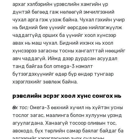
архаг хэлбэрийн үрэвслийн хамгийн үр
дүнтэй бөгөөд гаж нөлөөгүй эмчилгээний
чухал арга гэж үзэж байна. Чухал гэхийн учир
нь бидний бие үүнийг өөрсдөө нийлэгжүүлж
чаддаггүйд орших ба үүнийг хоол хүнсээр
авах нь маш чухал. Бидний ихэнх нь хоол
хүнсээрээ загасны тосны хангалттай нөөцийг
авч чаддагүй. Иймд дээр дурдсан асуудал
танд байгаа бол omega-3 нэмэлт
бүтээгдэхүүнийг өдөр бүр өндөр тунгаар
хэрэглэхийг зөвлөж байна.
Үрэвслийн эсрэг хоол хүнс сонгох нь
Өөх тос:
Oмега-3 өөхний хүчил нь хүйтэн усны
тослог загас, маалинга болон хулууны үрэнд
агуулагдана. Ханаагүй тосоор оливын тос,
авокодо, бүх төрлийн самар баялаг байдаг ба
эдгээрийг хэрэглэснээр зүрх судасны