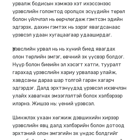
урвалж бодисын хэмжээ хэт ихэссэнээс
үрэвслийн голомтод оролцох эсүүдийн төрөл
болон үйлчлэл нь өөрчлөгдөж гэмтсэн эдийн
эдгэрэх, дахин гэмтэх нь зэрэг явагдсанаас
үрэвсэл удаан хугацаагаар удааширдаг.
Үрэвслийн урвал нь нь хүний биед явагдах
олон төрлийн эмгэг, өвчний эх үүсвэр болдог.
Нүүр болон биеийн эл хэсэгт хатги, тууралт
гарахад үрэвслийн хариу урвалаар улайж,
хавдсаны дараа шар толгой гаран хагарч
эдгэрдэг. Далд эрхтэнүүдэд үрэвсэл ихэвчлэн
улайх хавагнах эмзэглэлтэй болох хэлбэрээр
илэрнэ. Жишээ нь: үений үрэвсэл.
Шинжлэх ухаан хөгжиж дэвшихийн хирээр
үрэвслийн явц далд хэлбэрийн болон дотоод
эрхтэний олон эмгэгийн эх үндэс болдгийг