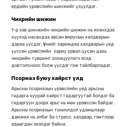
ердийн үрэвслийн шинжийг үзүүлдэг.
Чихрийн шижин
1-р хэв шинжийн чихрийн шижин нь ихэнхдээ
хүүхэд насандаа авсан вирусын халдварын
дараа үүсдэг. Үүнийг заримдаа халдварын үед
үүссэн үрэвслийн хариу урвал цусан дахь
чихрийн түвшинг зохицуулагч эсэд
довтолсноос болж үүсдэг гэж тайлбарладаг.
Псориаз буюу хайрст үлд
Арьсны псориазын үрэвслийн үед арьсны
гадарга хуурай хайрст гадаргуутай болдог ба
гадаргуун доорх арьс нь мөн үрэвссэн байдаг.
Арьсны псориазын тохиолдол удамшлаар
дамжих нь элбэг ба стресс, халдвар, гэмтлээр
өдөөгдөн эхэлдэг байна.