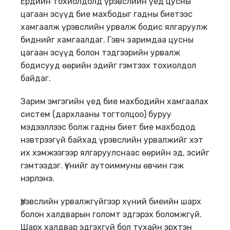
Ердийн тохиолдолд үрэвслийн үед цусны
цагаан эсүүд бие махбодыг гадны биетээс
хамгаалж үрэвслийн урвалж бодис ялгаруулж
биднийг хамгаалдаг. Гэвч заримдаа цусны
цагаан эсүүд болон тэдгээрийн урвалж
бодисууд өөрийн эдийг гэмтээх тохиолдол
байдаг.
Зарим эмгэгийн үед бие махбодийн хамгаалах
систем (дархлааны тогтолцоо) буруу
мэдээллээс болж гадны биет бие махбодод
нэвтрээгүй байхад үрэвслийн урвалжийг хэт
их хэмжээгээр ялгаруулснаас өөрийн эд, эсийг
гэмтээдэг. Үүнийг аутоиммуны өвчин гэж
нэрлэнэ.
Үрэвслийн урвалжгүйгээр хүний биеийн шарх
болон халдварын голомт эдгэрэх боломжгүй.
Шарх халдвар эдгэхгүй бол тухайн эрхтэн