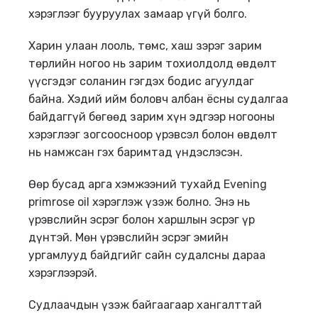
хэрэглээг бууруулах замаар үгүй болго.
Харин улаан лооль, төмс, хаш зэрэг зарим
төрлийн ногоо нь зарим тохиолдолд өвдөлт
үүсгэдэг соланин гэгдэх бодис агуулдаг
байна. Хэдий ийм боловч албан ёсны судалгаа
байдаггүй бөгөөд зарим хүн эдгээр ногооны
хэрэглээг зогсоосноор үрэвсэл болон өвдөлт
нь намжсан гэх баримтад үндэслэсэн.
Өөр бусад арга хэмжээний тухайд Evening
primrose oil хэрэглэж үзэж болно. Энэ нь
үрэвслийн эсрэг болон харшлын эсрэг үр
дүнтэй. Мөн үрэвслийн эсрэг эмийн
ургамлууд байдгийг сайн судалсны дараа
хэрэглээрэй.
Судлаачдын үзэж байгаагаар хангалттай