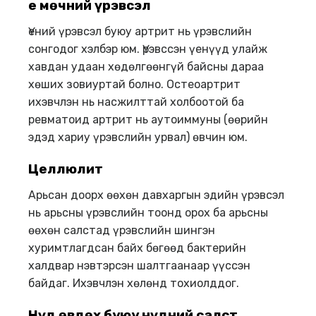
Үе мөчний үрэвсэл
Үений үрэвсэл буюу артрит нь үрэвслийн
сонгодог хэлбэр юм. Үрэвссэн үенүүд улайж
хавдан удаан хөдөлгөөнгүй байсны дараа
хөших зовиуртай болно. Остеоартрит
ихэвчлэн нь насжилттай холбоотой ба
ревматоид артрит нь аутоиммуны (өөрийн
эдэд хариу үрэвслийн урвал) өвчин юм.
Целлюлит
Арьсан доорх өөхөн давхаргын эдийн үрэвсэл
нь арьсны үрэвслийн тоонд орох ба арьсны
өөхөн салстад үрэвслийн шингэн
хуримтлагдсан байх бөгөөд бактерийн
халдвар нэвтэрсэн шалтгаанаар үүссэн
байдаг. Ихэвчлэн хөлөнд тохиолддог.
Нүд өвдөх буюу нүдний салст