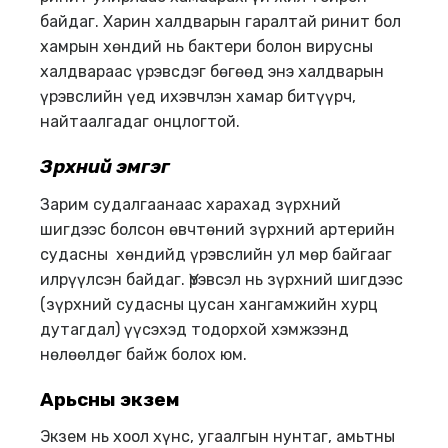
байдаг. Харин халдварын гаралтай ринит бол
хамрын хөндий нь бактери болон вирусны
халдвараас үрэвсдэг бөгөөд энэ халдварын
үрэвслийн үед ихэвчлэн хамар битүүрч,
найтаалгадаг онцлогтой.
Зүрхний эмгэг
Зарим судалгаанаас харахад зүрхний
шигдээс болсон өвчтөний зүрхний артерийн
судасны хөндийд үрэвслийн ул мөр байгааг
илрүүлсэн байдаг. Үрэвсэл нь зүрхний шигдээс
(зүрхний судасны цусан хангамжийн хурц
дутагдал) үүсэхэд тодорхой хэмжээнд
нөлөөлдөг байж болох юм.
Арьсны экзем
Экзем нь хоол хүнс, угаалгын нунтаг, амьтны