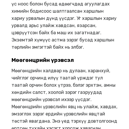
үс ноос болон бусад өдөөгчдөд агуулагдах
химийн бодисоос шалтгаалсан харшлын
хариу урвалын дүнд үүсдэг. Уг харшлын хариу
урвалд арьс улайж хавдсан, язарсан,
цэврүүтсэн байх ба маш их загатнадаг.
Экземтэй хүмүүс астма зэрэг бусад харшлын
төрлийн эмгэгтэй байх нь элбэг.
Мөөгөнцрийн үрэвсэл
Мөөгөнцрийн халдвар нь дулаан, харанхуй,
чийглэг орчинд илүү таатай үрждэг тул
таатай орчин болох үтрээ, бэлэг эрхтэн, амны
хөндийн салст, хоолой зэрэг газруудад
мөөгөнцрийн үрэвсэл ихээр үүсдэг.
Мөөгөнцрийн үрэвслийн явц нь улайж, хавдах,
эмзэглэх зэрэг ердийн үрэвслийн явцтай
төстэй явагдана. Энэ үед тэрхүү довтолгоонд
өртсөн тухайн хэсэгт хорсож хавагнан