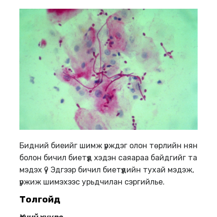
Бидний биеийг шимж үрждэг олон төрлийн нян
болон бичил биетүүд хэдэн саяараа байдгийг та
мэдэх үү? Эдгээр бичил биетүүдийн тухай мэдэж,
үржиж шимэхээс урьдчилан сэргийлье.
Толгойд