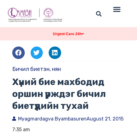
Urgent Care 24h
Бичил биетэн
,
нян
Хүний бие махбодид
оршин үрждэг бичил
биетүүдийн тухай
Myagmardagva Byambasuren
August 21, 2015
7:35 am