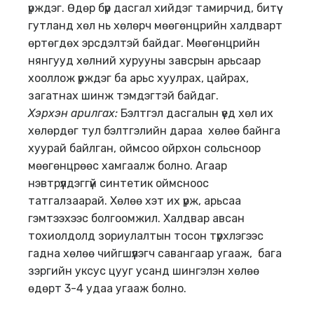
үрждэг. Өдөр бүр дасгал хийдэг тамирчид, битүү
гутланд хөл нь хөлөрч мөөгөнцрийн халдварт
өртөгдөх эрсдэлтэй байдаг. Мөөгөнцрийн
нянгууд хөлний хурууны завсрын арьсаар
хооллож үрждэг ба арьс хуулрах, цайрах,
загатнах шинж тэмдэгтэй байдаг.
Хэрхэн арилгах
:
Бэлтгэл дасгалын үед хөл их
хөлөрдөг тул бэлтгэлийн дараа хөлөө байнга
хуурай байлган, оймсоо ойрхон сольсноор
мөөгөнцрөөс хамгаалж болно. Агаар
нэвтрүүлдэггүй синтетик оймсноос
татгалзаарай. Хөлөө хэт их үрж, арьсаа
гэмтээхээс болгоомжил. Халдвар авсан
тохиолдолд зориулалтын тосон түрхлэгээс
гадна хөлөө чийгшүүлэгч савангаар угааж, бага
зэргийн уксус цууг усанд шингэлэн хөлөө
өдөрт 3-4 удаа угааж болно.