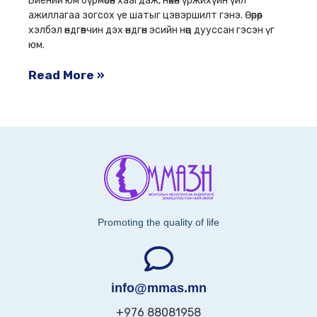
Биений юм бүрмөсөн хаагдаж, нөхөн үржихүйн үйл
ажиллагаа зогсох үе шатыг цэвэршилт гэнэ. Өөрөөр
хэлбэл өндгөвчин дэх өндгөн эсийн нөөц дууссан гэсэн үг
юм.
Read More »
Promoting the quality of life
info@mmas.mn
+976 88081958