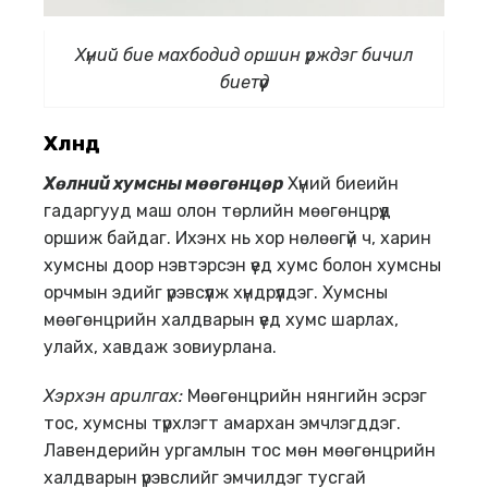
Хүний бие махбодид оршин үрждэг бичил
биетүүд
Хөлөнд
Х
өлний х
умсн
ы
мөөгөнцөр
Хүний биеийн
гадаргууд маш олон төрлийн мөөгөнцрүүд
оршиж байдаг. Ихэнх нь хор нөлөөгүй ч, харин
хумсны доор нэвтэрсэн үед хумс болон хумсны
орчмын эдийг үрэвсүүлж хүндрүүлдэг. Хумсны
мөөгөнцрийн халдварын үед хумс шарлах,
улайх, хавдаж зовиурлана.
Хэрхэн арилгах
:
Мөөгөнцрийн нянгийн эсрэг
тос, хумсны түрхлэгт амархан эмчлэгддэг.
Лавендерийн ургамлын тос мөн мөөгөнцрийн
халдварын үрэвслийг эмчилдэг тусгай