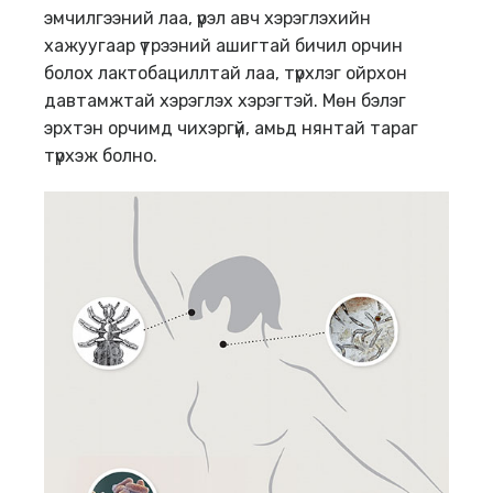
эмчилгээний лаа, үрэл авч хэрэглэхийн
хажуугаар үтрээний ашигтай бичил орчин
болох лактобациллтай лаа, түрхлэг ойрхон
давтамжтай хэрэглэх хэрэгтэй. Мөн бэлэг
эрхтэн орчимд чихэргүй, амьд нянтай тараг
түрхэж болно.