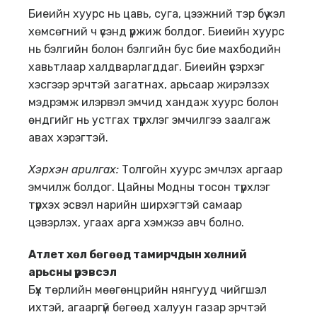
Биеийн хуурс нь цавь, суга, цээжний тэр бүү хэл
хөмсөгний ч үсэнд үржиж болдог. Биеийн хуурс
нь бэлгийн болон бэлгийн бус бие махбодийн
хавьтлаар халдварлагддаг. Биеийн үсэрхэг
хэсгээр эрчтэй загатнах, арьсаар жирэлзэх
мэдрэмж илэрвэл эмчид хандаж хуурс болон
өндгийг нь устгах түрхлэг эмчилгээ заалгаж
авах хэрэгтэй.
Хэрхэн арилгах
:
Толгойн хуурс эмчлэх аргаар
эмчилж болдог. Цайны Модны тосон түрхлэг
түрхэх эсвэл нарийн ширхэгтэй самаар
цэвэрлэх, угаах арга хэмжээ авч болно.
Атлет хөл бөгөөд т
амирч
дын
хөл
ний
арьсны үрэвсэл
Бүх төрлийн мөөгөнцрийн нянгууд чийгшэл
ихтэй, агааргүй бөгөөд халуун газар эрчтэй