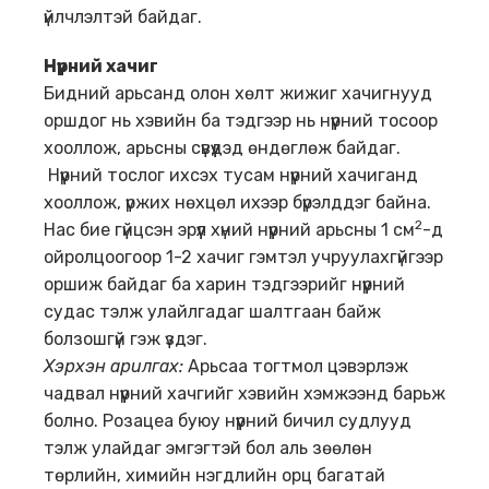
үйлчлэлтэй байдаг.
Нүүрний хачиг
Бидний арьсанд олон хөлт жижиг хачигнууд
оршдог нь хэвийн ба тэдгээр нь нүүрний тосоор
хооллож, арьсны сүвүүдэд өндөглөж байдаг.
Нүүрний тослог ихсэх тусам нүүрний хачиганд
хооллож, үржих нөхцөл ихээр бүрэлддэг байна.
2
Нас бие гүйцсэн эрүүл хүний нүүрний арьсны 1 см
-д
ойролцоогоор 1-2 хачиг гэмтэл учруулахгүйгээр
оршиж байдаг ба харин тэдгээрийг нүүрний
судас тэлж улайлгадаг шалтгаан байж
болзошгүй гэж үздэг.
Хэрхэн арилга
х
:
Арьсаа тогтмол цэвэрлэж
чадвал нүүрний хачгийг хэвийн хэмжээнд барьж
болно. Розацеа буюу нүүрний бичил судлууд
тэлж улайдаг эмгэгтэй бол аль зөөлөн
төрлийн, химийн нэгдлийн орц багатай