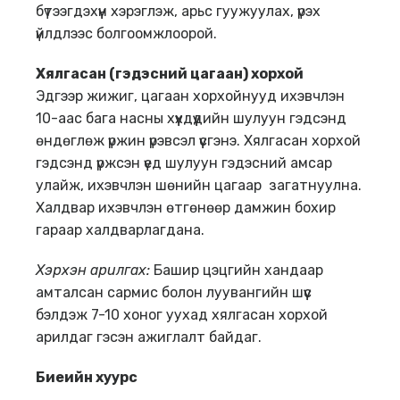
бүтээгдэхүүн хэрэглэж, арьс гуужуулах, үрэх
үйлдлээс болгоомжлоорой.
Хялгасан
(
гэдэсний цагаан
)
хорхой
Эдгээр жижиг, цагаан хорхойнууд ихэвчлэн
10-аас бага насны хүүхдүүдийн шулуун гэдсэнд
өндөглөж үржин үрэвсэл үүсгэнэ. Хялгасан хорхой
гэдсэнд үржсэн үед шулуун гэдэсний амсар
улайж, ихэвчлэн шөнийн цагаар загатнуулна.
Халдвар ихэвчлэн өтгөнөөр дамжин бохир
гараар халдварлагдана.
Хэрхэн арилгах
:
Башир цэцгийн хандаар
амталсан сармис болон луувангийн шүүс
бэлдэж 7-10 хоног уухад хялгасан хорхой
арилдаг гэсэн ажиглалт байдаг.
Биеийн
хуурс