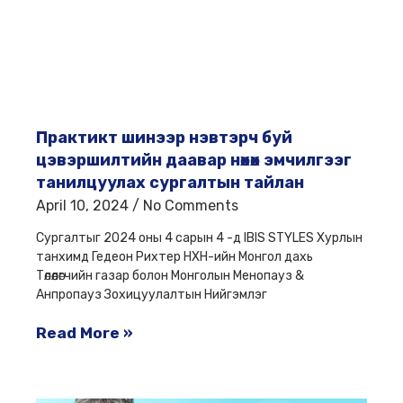
Практикт шинээр нэвтэрч буй
цэвэршилтийн даавар нөхөх эмчилгээг
танилцуулах сургалтын тайлан
April 10, 2024
No Comments
Сургалтыг 2024 оны 4 сарын 4 -д IBIS STYLES Хурлын
танхимд Гедеон Рихтер НХН-ийн Монгол дахь
Төлөөлөгчийн газар болон Монголын Менопауз &
Анпропауз Зохицуулалтын Нийгэмлэг
Read More »