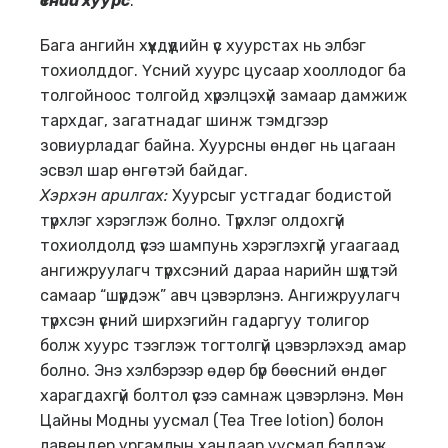
Үсний хуурс
.
Бага ангийн хүүхдүүдийн үс хуурстах нь элбэг
тохиолддог. Үсний хуурс цусаар хооллодог ба
толгойноос толгойд хүрэлцэхүй замаар дамжиж
тархдаг, загатнадаг шинж тэмдгээр
зовиурладаг байна. Хуурсны өндөг нь цагаан
эсвэл шар өнгөтэй байдаг.
Хэрхэн арилгах
:
Хуурсыг устгадаг бодистой
түрхлэг хэрэглэж болно. Түрхлэг олдохгүй
тохиолдолд үсээ шампунь хэрэглэхгүй угаагаад
ангижруулагч түрхсэний дараа нарийн шүдтэй
самаар “шүүрдэж” авч цэвэрлэнэ. Ангижруулагч
түрхсэн үсний ширхэгийн гадаргуу толигор
болж хуурс тээглэж тогтолгүй цэвэрлэхэд амар
болно. Энэ хэлбэрээр өдөр бүр бөөсний өндөг
харагдахгүй болтол үсээ самнаж цэвэрлэнэ. Мөн
Цайны Модны уусмал (Tea Tree lotion) болон
лавендер ургамлын хандаар уусмал бэлдэж