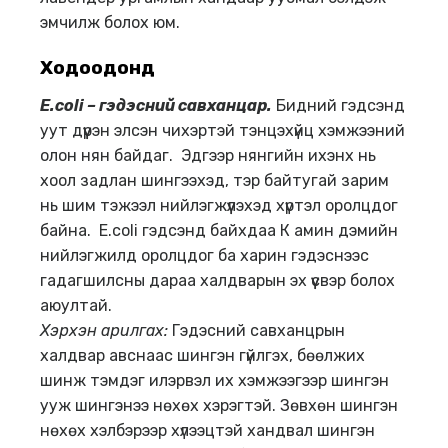
эмчилж болох юм.
Ходоодонд
Е.coli –
гэдэсний савханцар.
Бидний гэдсэнд
уут дүүрэн элсэн чихэртэй тэнцэxүйц хэмжээний
олон нян байдаг. Эдгээр нянгийн ихэнх нь
хоол задлан шингээхэд, тэр байтугай зарим
нь шим тэжээл нийлэгжүүлэхэд хүртэл оролцдог
байна. Е.coli гэдсэнд байхдаа К амин дэмийн
нийлэгжилд оролцдог ба харин гэдэснээс
гадагшилсны дараа халдварын эх үүсвэр болох
аюултай.
Хэрхэн арилгах
:
Гэдэсний савханцрын
халдвар авснаас шингэн гүйлгэх, бөөлжих
шинж тэмдэг илэрвэл их хэмжээгээр шингэн
ууж шингэнээ нөхөх хэрэгтэй. Зөвхөн шингэн
нөхөх хэлбэрээр хүлээцтэй хандвал шингэн