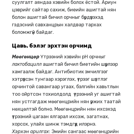
суулгалт аяндаа хэвийн болох ёстой. Ариун
цэврийг сайтар сахиж, биеийн ашигтай нян
болон ашигтай бичил орчныг бүрдүүлэхэд
гэдэсний савханцрын халдвар тархах
боломжгүй байдаг.
Цав
ь, бэлэг эрхтэн орчимд
Мөөгөнцөр
Үтрээний хэвийн pH орчныг
лактобацилл
ашигтай бичил биетийн шүүрлээр
хамгаалж байдаг. Антибиотик эмчилгээг
хэтрүүлсэн тунгаар хэрэглэх, үтрээг шүлтлэг
орчинтой савангаар угаах, бэлгийн хавьтлын
тоо ойртсон тохиолдолд үтрээний уг ашигтай
нян устгагдаж мөөгөнцрийн нян үржих таатай
нөхцөлтэй болно. Мөөгөнцрийн нян ихсэхэд
үтрээний цагаан ялгарал ихсэж, загатнах,
хорсох, улайх шинж тэмдгүүд илэрнэ.
Хэрхэн арилгах
: Эмийн сангаас мөөгөнцрийн