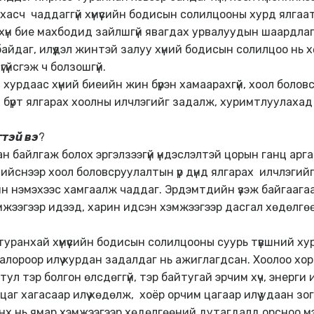
 хасч чаддаггүй хүмүүсийн бодисын солилцооны хурд ялга
 хүн бие махбодид зайлшгүй явагдах урвалуудын шаардла
 байдаг, илүүдэл жинтэй залуу хүний бодисын солилцоо нь х
гүйсгэж ч болзошгүй.
хурдаас хүний биеийн жин бүрэн хамаарахгүй, хоол боло
 бүрт ялгарах хоолны илчлэгийг задалж, хуримтлуулаха
гтэй вэ
?
ан байлгаж болох эргэлзээгүй үндэслэлтэй цорын ганц ар
хийснээр хоол боловсруулалтын үр дүнд ялгарах илчлэги
 нэмэхээс хамгаалж чаддаг. Эрдэмтдийн үзэж байгаагаар 
жээгээр идээд, харин идсэн хэмжээгээр дасгал хөдөлгөөн х
уранхай хүмүүсийн бодисын солилцооны суурь түвшний ху
калороор илүү хурдан задалдаг нь ажиглагдсан. Хоолоо хорьдо
тул тэр болгон өлсдөггүй, тэр байтугай эрчим хүч, энерг
р цаг хагасаар илүү хөдөлж, хоёр орчим цагаар илүү удаан 
х нь ямар хэмжээгээр хөдөлгөөний дутагдалд орсноо мэдр