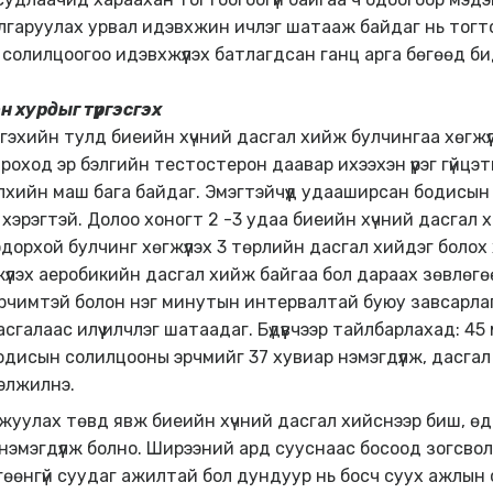
ялгаруулах урвал идэвхжин ичлэг шатааж байдаг нь тогт
олилцоогоо идэвхжүүлэх батлагдсан ганц арга бөгөөд би
 хурдыг түргэсгэх
хийн тулд биеийн хүчний дасгал хийж булчингаа хөгжүүлэх
ход эр бэлгийн тестостерон даавар ихээхэн үүрэг гүйцэтг
хийн маш бага байдаг. Эмэгтэйчүүд удааширсан бодисын
эрэгтэй. Долоо хоногт 2 -3 удаа биеийн хүчний дасгал х
орхой булчинг хөгжүүлэх 3 төрлийн дасгал хийдэг болох 
үүлэх аеробикийн дасгал хийж байгаа бол дараах зөвлөгө
рчимтэй болон нэг минутын интервалтай буюу завсарлаг
дасгалаас илүү илчлэг шатаадаг. Бүдүүвчээр тайлбарлахад: 
одисын солилцооны эрчмийг 37 хувиар нэмэгдүүлж, дасга
гэлжилнэ.
жуулах төвд явж биеийн хүчний дасгал хийснээр биш, ө
эмэгдүүлж болно. Ширээний ард сууснаас босоод зогсвол 
өөнгүй суудаг ажилтай бол дундуур нь босч суух ажлын 