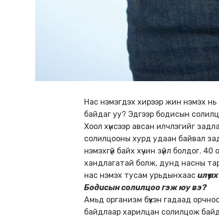
Нас нэмэгдэх хирээр жин нэмэх нь 
байдаг уу? Эдгээр бодисын солил
Хоол хүнсээр авсан илчлэгийг зад
солилцооны хурд удаан байвал задр
нэмэхгүй байх хүчин зүйл болдог. 
хандлагатай болж, дунд насны та
нас нэмэх тусам урьдынхаас
илүү их
Бодисын солилцоо гэж юу вэ?
Амьд организм бүхэн гадаад орчноос
байдлаар харилцан солилцож байда