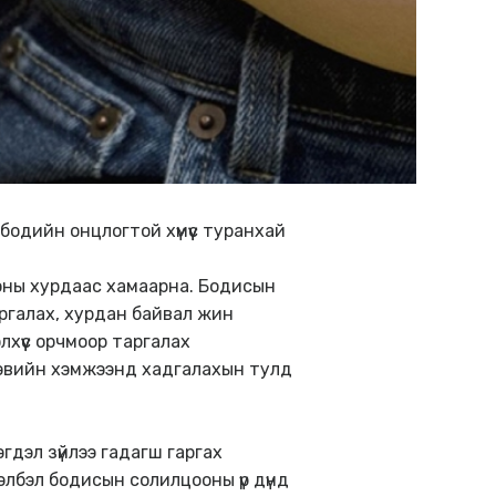
бодийн онцлогтой хүмүүс туранхай
ооны хурдаас хамаарна. Бодисын
аргалах, хурдан байвал жин
лхүүс орчмоор таргалах
хэвийн хэмжээнд хадгалахын тулд
эгдэл зүйлээ гадагш гаргах
элбэл бодисын солилцооны үр дүнд