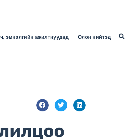
ч, эмнэлгийн ажилтнуудад
Олон нийтэд
олилцоо