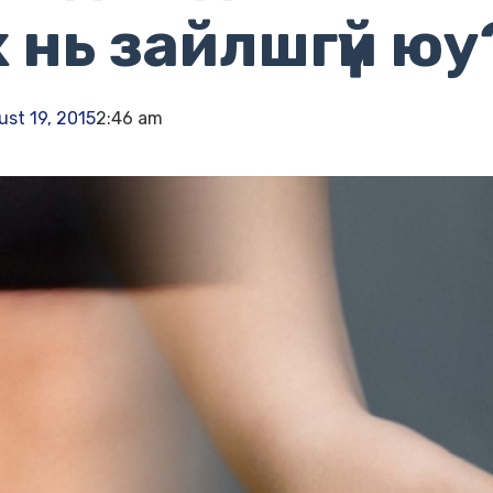
 нь зайлшгүй юу
st 19, 2015
2:46 am