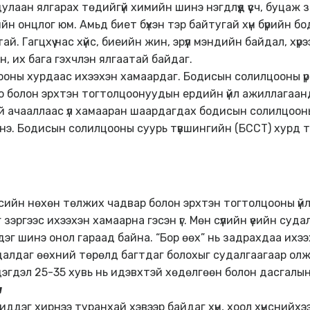
лаан ялгарах төдийгүй химийн шинэ нэгдлүүд үүсч, буцаж 
йн онцлог юм. Амьд биет бүхэн тэр байтугай хүн бүрийн б
. Гагцхүү нас хүйс, биеийн жин, эрүүл мэндийн байдал, хү
, их бага гэхчлэн ялгаатай байдаг.
оны хурдаас ихээхэн хамаардаг. Бодисын солилцооны үр 
о болон эрхтэн тогтолцоонуудын ердийн үйл ажиллагаан
й ачааллаас үл хамааран шаардагдах бодисын солилцоон
энэ. Бодисын солилцооны суурь түвшингийн (БССТ) хурд т
эсийн нөхөн төлжих чадвар болон эрхтэн тогтолцооны үйл
зэргээс ихээхэн хамаарна гэсэн үг. Мөн сүүлийн үеийн суд
дэг шинэ онол гараад байна. “Бор өөх” нь задрахдаа их
адалдаг өөхний төрөлд багтдаг болохыг судалгаагаар олж
гдэл 25-35 хувь нь идэвхтэй хөдөлгөөн болон дасгалын ү
л
 иддэг хирнээ туранхай хэвээр байдаг хүн, хоол хүнснийх