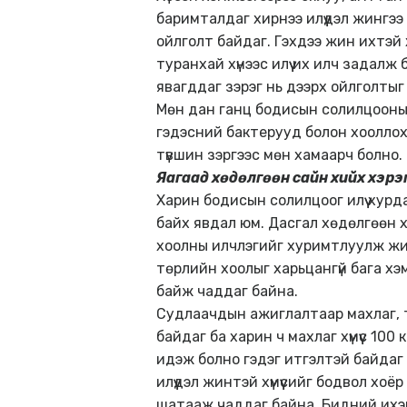
баримталдаг хирнээ илүүдэл жингээ
ойлголт байдаг. Гэхдээ жин ихтэй
туранхай хүнээс илүү их илч задалж
явагддаг зэрэг нь дээрх ойлголтыг ү
Мөн дан ганц бодисын солилцооны 
гэдэсний бактерууд болон хооллох
түвшин зэргээс мөн хамаарч болно.
Яагаад хөдөлгөөн сайн хийх хэрэ
Харин бодисын солилцоог илүү хурд
байх явдал юм. Дасгал хөдөлгөөн 
хоолны илчлэгийг хуримтлуулж жин
төрлийн хоолыг харьцангүй бага хэм
байж чаддаг байна.
Судлаачдын ажиглалтаар махлаг, т
байдаг ба харин ч махлаг хүмүүс 100 
идэж болно гэдэг итгэлтэй байдаг 
илүүдэл жинтэй хүмүүсийг бодвол хоё
шатааж чаддаг байна. Бидний ихэн