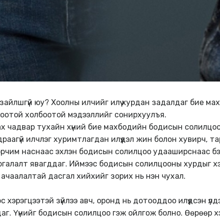
зайлшгүй юу? Хоолны илчийг илүү хурдан задалдаг бие мах
цоотой холбоотой мэдээллийг сонирхуулъя.
лах чадвар тухайн хүний бие махбодийн бодисын солилц
аагүй илчлэг хуримтлагдан илүүдэл жин болон хувирч, т
40 орчим наснаас эхлэн бодисын солилцоо удааширснаас бэ
ргалалт явагддаг. Иймээс бодисын солилцооны хурдыг 
ачаалалтай дасгал хийхийг зорих нь нэн чухал.
 хэрэгцээтэй зүйлээ авч, оронд нь дотооддоо илүүдсэн үлд
г. Үүнийг бодисын солилцоо гэж ойлгож болно. Өөрөөр х