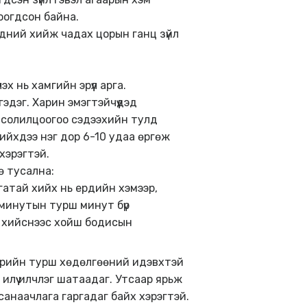
оогдсон байна.
дний хийж чадах цорын ганц зүйл
 нь хамгийн эрүүл арга.
эдэг. Харин эмэгтэйчүүдэд
 солилцоогоо сэдээхийн тулд
ийхдээ нэг дор 6-10 удаа өргөж
хэрэгтэй.
ө тусална:
атай хийх нь ердийн хэмээр,
45 минутын турш минут бүр
л хийснээс хойш бодисын
дрийн турш хөдөлгөөний идэвхтэй
илүү илчлэг шатаадаг. Утсаар ярьж
санаачлага гаргадаг байх хэрэгтэй.