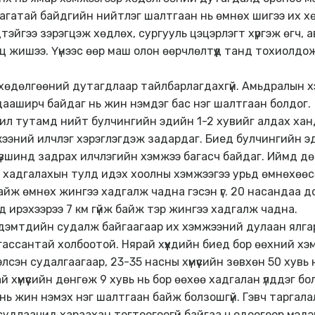
агатай байдгийн нийтлэг шалтгаан нь өмнөх шигээ их х
хдүүдтэйгээ зэрэгцэж хөдлөх, сургууль цэцэрлэгт хүргэж өгч
ц жишээ. Үүнээс өөр маш олон өөрчлөлтүүд танд тохиолдож
хөдөлгөөний дутагдлаар тайлбарлагдахгүй. Амьдралын х
ааширч байдаг нь жин нэмдэг бас нэг шалтгаан болдог.
0 жил тутамд нийт булчингийн эдийн 1-2 хувийг алдах ха
ээний илчлэг хэрэглэгдэж задардаг. Биед булчингийн э
үвшинд задрах илчлэгийн хэмжээ багасч байдаг. Иймд д
 хадгалахын тулд идэх хоолны хэмжээгээ урьд өмнөхөөсө
айж өмнөх жингээ хадгалж чадна гэсэн үг. 20 насандаа до
эд ирэхээрээ 7 км гүйж байж тэр жингээ хадгалж чадна.
 эрдэмтдийн судалж байгаагаар их хэмжээний дулаан ялг
гассантай холбоотой. Нярай хүүхдийн биед бор өөхний х
тэлсэн судалгаагаар, 23-35 насны хүмүүсийн зөвхөн 50 ху
й хүмүүсийн дөнгөж 9 хувь нь бор өөхөө хадгалан үлддэг 
нь жин нэмэх нэг шалтгаан байж болзошгүй. Гэвч таргала
г судлаачид хараахан тогтоогоогүй байгаа ч одоогоор мэдэ