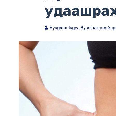
удаашрах
Myagmardagva Byambasuren
Augu