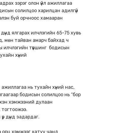
задрах зэрэг олон үйл ажиллагаа
одисын солилцоо харилцан адилгүй
рээлэн буй орчноос хамааран
дүнд ялгарах илчлэгийн 65-75 хувь
д, мөн тайван амарч байхад ч
ы илчлэгийн түвшинг бодисын
ухайн хүний
 ажиллагаа нь тухайн хүний нас,
алгаагаар бодисын солилцоо нь “бор
ээхэн хэмжээний дулаан
 тогтоожээ.
р дүнд задардаг.
ээ орц хэмжээг хатуу чанд