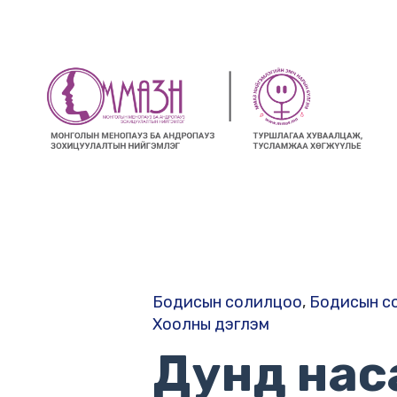
Бодисын солилцоо
,
Бодисын с
Хоолны дэглэм
Дунд нас