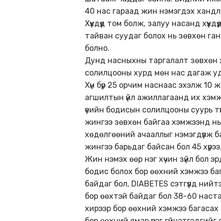
40 нас гараад жин нэмэгдэх хандл
Хүүхдүүд том болж, залуу насанд хүү
тайван суудаг болох нь зөвхөн ган
болно.
Дунд насныхны таргалалт зөвхөн 
солилцооны хурд мөн нас дагаж уд
Хүн бүр 25 орчим наснаас эхэлж 1
агшилтын үйл ажиллагаанд их хэмж
үеийн бодисын солилцооны суурь т
жингээ зөвхөн байгаа хэмжээнд нь
хөдөлгөөний ачааллыг нэмэгдүүлж б
жингээ барьдаг байсан бол 45 хүрэ
Жин нэмэх өөр нэг хүчин зүйл бол
бодис болох бор өөхний хэмжээ ба
байдаг бол, DIABETES сэтгүүлд ний
бор өөхтэй байдаг бол 38-60 наста
хирээр бор өөхний хэмжээ багасах 
бор өөхний ямар үүрэг гүйцэтгэдгий