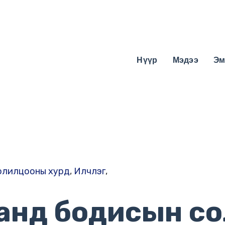
Нүүр
Мэдээ
Эм
олилцооны хурд
,
Илчлэг
,
анд бодисын с