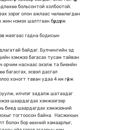
өдлөхөө больсонтой холбоотой.
, авах зэрэг олон ажлаас чөлөөлөгдөн
 жин нэмэх шалтгаан бүрдүүлж
эв маягаас гадна бодисын
ндлагатай байдаг. Булчингийн эд
дийн хэмжээ багасах тусам тайван
өч орчим наснаас эхэлж та биеийн
ө багасгах, эсвэл дасгал
лоо хоногт таван удаа 4 км гүйж
аруулж, илчлэг задалж шатаадаг
эмжээ шаардагдах хэмжээгээр
вь нь биед шаардагдах хэмжээний
болохыг тогтоосон байна. Насжихын
лт болон бор өөхний хамаарлыг,
гдсэн зүйл гэвэл агаарын хэм