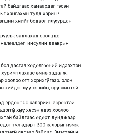
атай байдгаас хамаардаг гэсэн
гыг хангахын тулд харин ч
өгшин хүнийг бодвол илүү хурдан
всруулж задлахад оролцдог
д нөлөөлдөг инсулин дааврын
га бол дасгал хөдөлгөөний идэвхтэй
йг хуримтлахаас өмнө задалж,
хоолоо огт хорихгүйгээр, олон
ийдэг хүмүүс хэвийн, эрүүл жинтэй
рд ердөө 100 калорийн зөрөөтэй
ггүй хүмүүс хүссэн үедээ хоолоо
и ихтэй байдгаас өдөрт дунджаар
зогсдог тул өдөрт 300 калорыг нэмж
ээгүй явсаар байдаг. Эмэгтэйчүүд