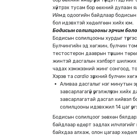
хүйтрэх тусам бор өөхний дулаан 
Иймд одоогийн байдлаар бодисын с
бол идэвхтэй хөдөлгөөн хийх юм.
Бодисын солилцооны эрчим болон
Бодисын солилцооны хурдыг түргэсгэ
Булчингийн эд хөгжин, булчин томро
тестостерон дааврын түвшин төрөл
жинтэй дасгалын хэлбэрт шилжих х
чадах хэмжээний жинг сонгоод, тод
Хэрэв та
cardio
зүрхний булчин хөгж
Аливаа дасгалыг нэг минутын э
завсарлагагүй үргэлжлүүлэн хийх 
завсарлагатай дасгал хийвэл б
солилцооны идэвхжил 14 цаг үр
Бодисын солилцоог зөвхөн бялдар
байдлаар өдөрт задлах илчлэгийг н
байхдаа алхаж, олон цагаар хөдөлг