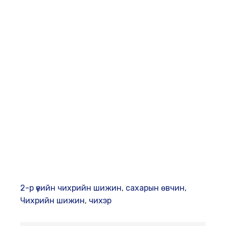
2-р үеийн чихрийн шижин
,
сахарын өвчин
,
Чихрийн шижин
,
чихэр