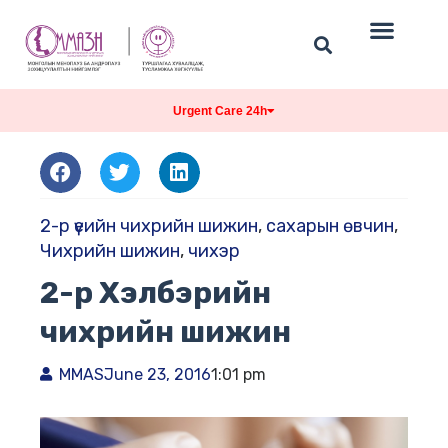
Urgent Care 24h
2-р үеийн чихрийн шижин
,
сахарын өвчин
,
Чихрийн шижин
,
чихэр
2-р Хэлбэрийн
чихрийн шижин
MMAS
June 23, 2016
1:01 pm