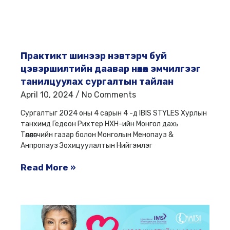
Практикт шинээр нэвтэрч буй
цэвэршилтийн даавар нөхөх эмчилгээг
танилцуулах сургалтын тайлан
April 10, 2024
No Comments
Сургалтыг 2024 оны 4 сарын 4 -д IBIS STYLES Хурлын
танхимд Гедеон Рихтер НХН-ийн Монгол дахь
Төлөөлөгчийн газар болон Монголын Менопауз &
Анпропауз Зохицуулалтын Нийгэмлэг
Read More »