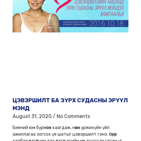
ЦЭВЭРШИЛТ БА ЗҮРХ СУДАСНЫ ЭРҮҮЛ
МЭНД
August 31, 2020
No Comments
Биений юм бүрмөсөн хаагдаж, нөхөн үржихүйн үйл
ажиллагаа зогсох үе шатыг цэвэршилт гэнэ. Өөрөөр
хэлбэл өндгөвчин дэх өндгөн эсийн нөөц дууссан гэсэн үг