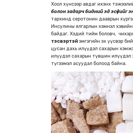
Хоол хүнсээр авдаг ихэнх тэжээл
болон задарч бидний эд эсүүдийг э
тархинд серотонин дааврын хүргэ
Инсулины ялгарлын хэмнэл хэвийн
байдаг. Хэдий тийм боловч, чихэр
тэсвэртэй
эмгэгийн эх үүсвэр би
цусан дахь илүүдэл сахарын хэмжэ
илүүдэл сахарын түвшин илүүдэл ж
түгээмэл асуудал болоод байна.