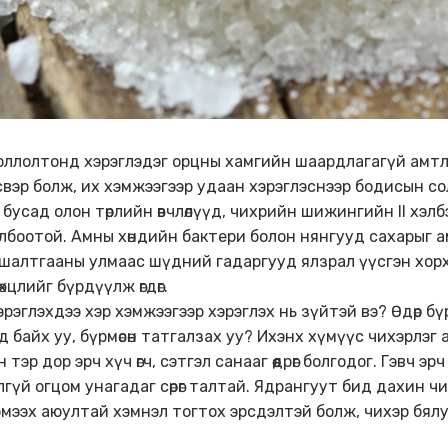
хооллолтонд хэрэглэдэг орцны хамгийн шаардлагагүй амт
эр болж, их хэмжээгээр удаан хэрэглэснээр бодисын солилцо
бусад олон төрлийн өвчлөлүүд, чихрийн шижингийн II хэлб
лбоотой. Амны хөндийн бактери болон нянгууд сахарыг 
э шалтгааны улмаас шүдний гадаргууд ялзрал үүсгэн хорх
хцлийг бүрдүүлж өгдөг.
рэглэхдээ хэр хэмжээгээр хэрэглэх нь зүйтэй вэ? Өдөр б
д байх уу, бүрмөсөн татгалзах уу? Ихэнх хүмүүс чихэрлэ
тэр дор эрч хүч өгч, сэтгэл санааг өөдрөг болгодог. Гэвч э
гүй огцом унагадаг сөрөг талтай. Ядрангуут бид дахин ч
эмээх аюултай хэмнэл тогтох эрсдэлтэй болж, чихэр бялуу