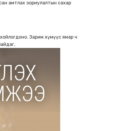
лсан амтлах зориулалтын сахар
хойлогдоно. Зарим хүмүүс ямар ч
байдаг.