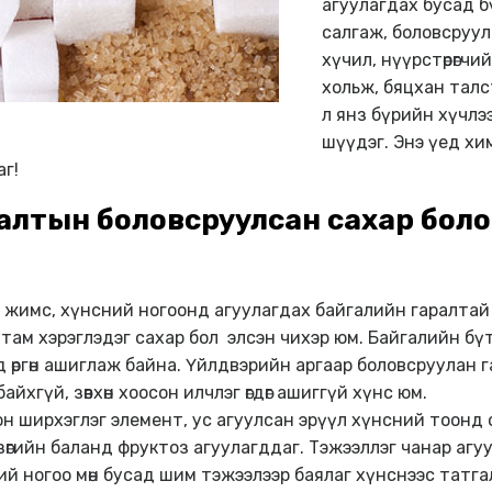
агуулагдах бусад б
салгаж, боловсруул
хүчил, нүүрстөрөгчи
хольж, бяцхан талс
л янз бүрийн хүчлэ
шүүдэг. Энэ үед хи
аг!
алтын боловсруулсан сахар боло
 жимс, хүнсний ногоонд агуулагдах байгалийн гаралтай 
тутам хэрэглэдэг сахар бол элсэн чихэр юм. Байгалийн б
 өргөн ашиглаж байна. Үйлдвэрийн аргаар боловсруулан г
хгүй, зөвхөн хоосон илчлэг өгдөг ашиггүй хүнс юм.
он ширхэглэг элемент, ус агуулсан эрүүл хүнсний тоонд 
, зөгийн баланд фруктоз агуулагддаг. Тэжээллэг чанар аг
й ногоо мөн бусад шим тэжээлээр баялаг хүнснээс татгал