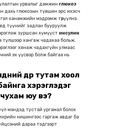
руулалтын урвалыг дамжин
глюкоз
ан дахь глюкозын түвшин эрс ихэсч
тгэл ханамжийн мэдрэмж төрүүлнэ.
үед түүнийг задлан бууруулж
хэрэглэж зуршсан хүмүүст
инсулин
ээ түлшээр хангаж чадахаа больж,
эрэглээг хянаж чадахгүйн улмаас
чний эх үүсвэр болж байгаа нь
дний өдөр тутам хоол
байнга хэрэглэдэг
 чухам юу вэ?
үүл мэндэд тустай ургамал болох
ихрийн нишингээс гаргаж авдаг ба
үйцсэний дараа тэдгээрт