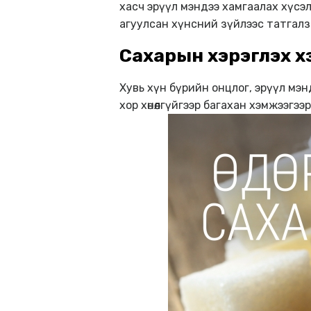
хасч эрүүл мэндээ хамгаалах хүсэ
агуулсан хүнсний зүйлээс татгалз
Сахарын хэрэглэх 
Хувь хүн бүрийн онцлог, эрүүл мэ
хор хөнөөлгүйгээр багахан хэмжээгэ