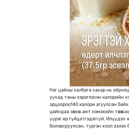
Нэг цайны халбага сахар нь ойролц
уухад таны хэрэглэсэн калорийн хэм
орцоороо140 калори агуулсан байха
цайндаа зөвхөн амт нэмэхийн төлөө
үүрэг ер гүйцэтгэдэггүй. Илүүдэл
боловсруулсан, түргэн хоол эзлэх б