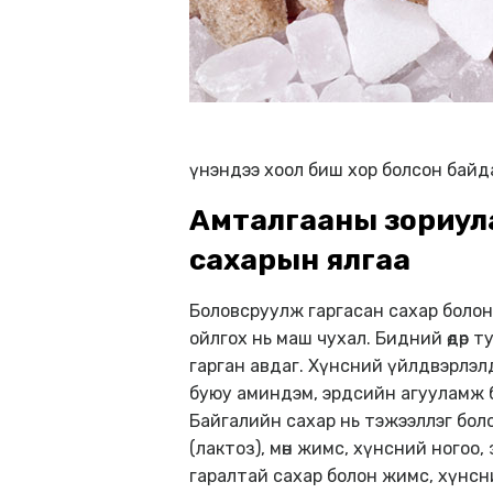
үнэндээ хоол биш хор болсон байд
Амталгааны зориул
сахарын ялгаа
Боловсруулж гаргасан сахар болон
ойлгох нь маш чухал. Бидний өдөр 
гарган авдаг. Хүнсний үйлдвэрлэлд
буюу аминдэм, эрдсийн агууламж бай
Байгалийн сахар нь тэжээллэг бол
(лактоз), мөн жимс, хүнсний ногоо
гаралтай сахар болон жимс, хүнсни