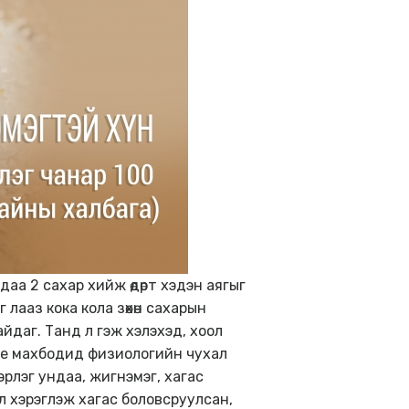
даа 2 сахар хийж өдөрт хэдэн аягыг
 лааз кока кола зөхөн сахарын
йдаг. Танд л гэж хэлэхэд, хоол
 Бие махбодид физиологийн чухал
рлэг ундаа, жигнэмэг, хагас
ол хэрэглэж хагас боловсруулсан,