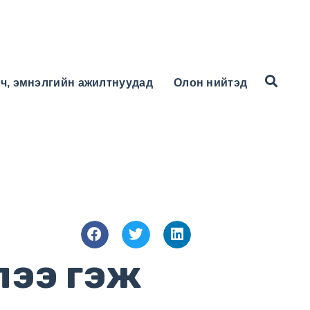
ч, эмнэлгийн ажилтнуудад
Олон нийтэд
лээ гэж