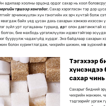
ийн адилаар хоолны орцонд ордог сахар нь хоол боловс
нергийн түлшээр хангадаг.
Сахар хэрэглэсэн тэр дор цус
лтийг эрчимжүүлэн хүн гэнэтийн их эрч хүчтэй болж сэ
 явагдаж байх үед цусан дахь сахарын хэмжээ ихэссэн 
лэг зүйл урт хугацааны туршид, өдөрт олон давтамжтай 
й болгон, бие махбодь үргэлжлүүлэн идэвхтэйгээр эсүүд
эг бууруулж чадахгүйд хүрдэг. Энэ байдлаар сахарын х
ин болон хуримтлагдаж, чихрийн шижин, мөн зүрхний өв
Тэгэхээр би
хүнсэндээ 
сахар чинь
Сахарыг бидний эр
чихрийн манжин, ч
тэдгээрийг ургаж г