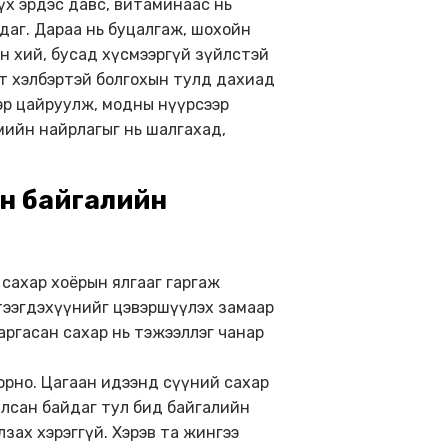
үх эрдэс давс, витаминаас нь
даг. Дараа нь буцалгаж, шохойн
йн хий, бусад хүсмээргүй зүйлстэй
т хэлбэртэй болгохын тулд дахиад
эр цайруулж, модны нүүрсээр
мийн найрлагыг нь шалгахад,
н байгалийн
сахар хоёрын ялгааг гаргаж
үтээгдэхүүнийг цэвэршүүлэх замаар
аргасан сахар нь тэжээллэг чанар
орно. Цагаан идээнд сүүний сахар
уулсан байдаг тул бид байгалийн
зах хэрэггүй. Хэрэв та жингээ