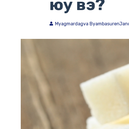
юу вэ?
Myagmardagva Byambasuren
Janu