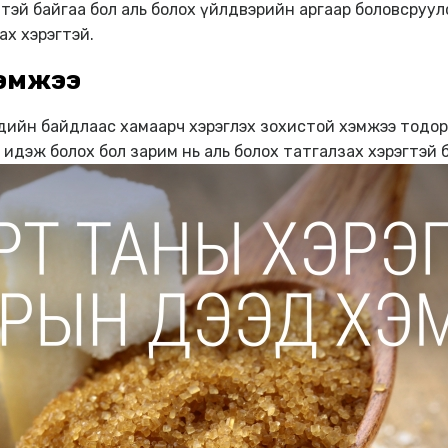
лтэй байгаа бол аль болох үйлдвэрийн аргаар боловсруу
ах хэрэгтэй.
хэмжээ
ндийн байдлаас хамаарч хэрэглэх зохистой хэмжээ тодор
эр идэж болох бол зарим нь аль болох татгалзах хэрэгтэй 