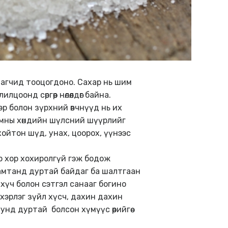
лагчид тооцогдоно. Сахар нь шим
онд сөргөөр нөлөөлдөг байна.
эр болон зүрхний өвчнүүд нь их
амны хөндийн шүлсний шүүрлийг
ойтон шүд, унах, цоорох, үүнээс
үр хор хохиролгүй гэж бодож
г амтанд дуртай байдаг ба шалтгаан
рч хүч болон сэтгэл санааг богино
ихэрлэг зүйл хүсч, дахин дахин
нд дуртай болсон хүмүүс өөрийгөө