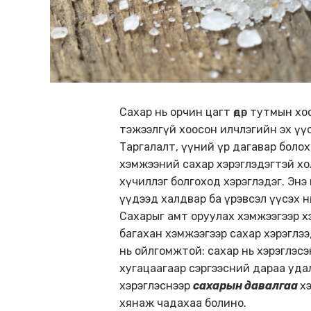
Сахар нь орчин цагт өдөр тутмын 
тэжээлгүй хоосон илчлэгийн эх үүсв
Таргалалт, үүний үр дагавар болох 
хэмжээний сахар хэрэглэдэгтэй хо
хүчиллэг болгоход хэрэглэдэг. Эн
үүдээд халдвар ба үрэвсэл үүсэх нө
Сахарыг амт оруулах хэмжээгээр хэ
багахан хэмжээгээр сахар хэрэглээ
нь ойлгомжтой: сахар нь хэрэглэсэн 
хугацаагаар сэргээсний дараа удал
хэрэглэснээр
сахарын давалгаа
х
хянаж чадахаа болино.