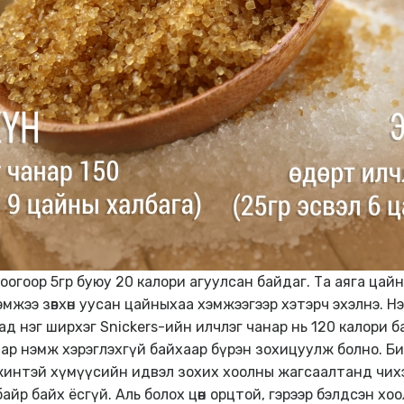
оогоор 5гр буюу 20 калори агуулсан байдаг. Та аяга цайн
жээ зөвхөн уусан цайныхаа хэмжээгээр хэтэрч эхэлнэ. Нэг
д нэг ширхэг Snickers-ийн илчлэг чанар нь 120 калори ба
 сахар нэмж хэрэглэхгүй байхаар бүрэн зохицуулж болно.
 жинтэй хүмүүсийн идвэл зохих хоолны жагсаалтанд чихэ
айр байх ёсгүй. Аль болох цөөн орцтой, гэрээр бэлдсэн хо