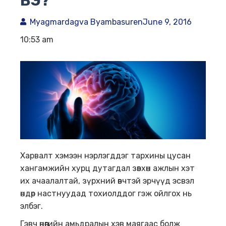
ВЭ?
Myagmardagva Byambasuren
June 9, 2016
10:53 am
Харвалт хэмээн нэрлэгддэг тархины цусан
хангамжийн хурц дутагдал зөвхөн ажлын хэт
их ачаалалтай, зүрхний өвчтэй эрчүүд эсвэл
өндөр настнуудад тохиолддог гэж ойлгох нь
элбэг.
Гэвч өнөөгийн амьдралын хэв маягаас болж