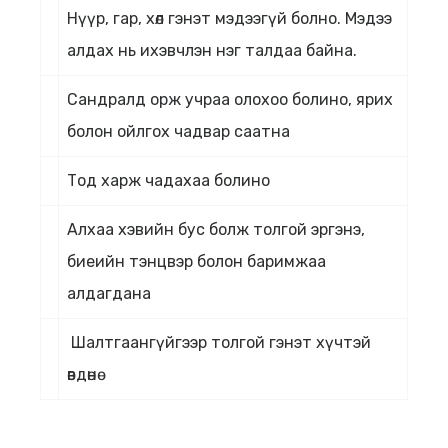
Нүүр, гар, хөл гэнэт мэдээгүй болно. Мэдээ
алдах нь ихэвчлэн нэг талдаа байна.
Сандралд орж учраа олохоо болино, ярих
болон ойлгох чадвар саатна
Тод харж чадахаа болино
Алхаа хэвийн бус болж толгой эргэнэ,
биеийн тэнцвэр болон баримжаа
алдагдана
Шалтгаангүйгээр толгой гэнэт хүчтэй
өвдөнө