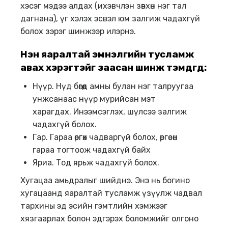
хэсэг мэдээ алдах (ихэвчлэн зөвхөн нэг тал
дагнана), үг хэлэх эсвэл юм залгиж чадахгүй
болох зэрэг шинжээр илэрнэ.
Нэн яаралтай эмнэлгийн тусламж
авах хэрэгтэйг заасан шинж тэмдгүүд:
Нүүр. Нүд бөгөөд амны булан нэг талруугаа
унжсанаас нүүр мурийсан мэт
харагдах. Инээмсэглэх, шүлсээ залгиж
чадахгүй болох.
Гар. Гараа өргөх чадваргүй болох, өргөсөн
гараа тогтоож чадахгүй байх
Яриа. Тод ярьж чадахгүй болох.
Хугацаа амьдралыг шийднэ. Энэ нь богино
хугацаанд яаралтай тусламж үзүүлж чадвал
тархины эд эсийн гэмтлийн хэмжээг
хязгаарлах болон эдгэрэх боломжийг олгоно