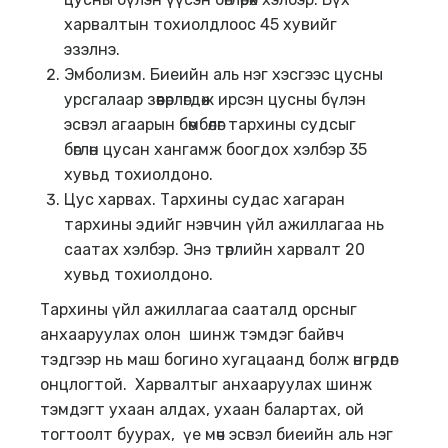
харвалтын тохиолдлоос 45 хувийг
эзэлнэ.
Эмболизм. Биеийн аль нэг хэсгээс цусны
урсгалаар зөөвөрлөгдөж ирсэн цусны бүлэн
эсвэл агаарын бөмбөлөг тархины судсыг
бөглөн цусан хангамж боогдох хэлбэр 35
хувьд тохиолдоно.
Цус харвах. Тархины судас хагаран
тархины эдийг нэвчин үйл ажиллагаа нь
саатах хэлбэр. Энэ төрлийн харвалт 20
хувьд тохиолдоно.
Тархины үйл ажиллагаа сааталд орсныг
анхааруулах олон шинж тэмдэг байвч
тэдгээр нь маш богино хугацаанд болж өнгөрдөг
онцлогтой. Харвалтыг анхааруулах шинж
тэмдэгт ухаан алдах, ухаан балартах, ой
тогтоолт буурах, үе мөч эсвэл биеийн аль нэг