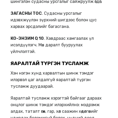
шингэлэн судасны урсгалыг сайжруулж өгдөг.
ЗАГАСНЫ ТОС
. Судасны урсгалыг
идэвхжүүлэн зүрхний шигдээс болон цус
харвах эрсдэлийг багасгана.
КО-ЭНЗИМ Q 10
. Хавдраас хамгаалах үл
исэлдүүлэгч. Мөн даралт бууруулах
үйлчлэлтэй.
ЯАРАЛТАЙ ТҮРГЭН ТУСЛАМЖ
Хэн нэгэн хүнд харвалтын шинж тэмдэг
илэрвэл цаг алдалгүй яаралтай түргэн
тусламж дуудаарай.
Яаралтай тусламж хэрэгтэй байгааг дараах
онцлог шинж тэмдэг илэрхийлнэ: мэдрэмж
алдах, таталт өгөх, гар, хөл саажин хөдөлгөөнийг
удирдах боломжгүй болох, нүдний доод