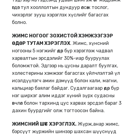
өгдөг тул хооллолтын дундуур өлсөж тослог,
чихэрлэг зууш хэрэглэх хүслийг багасгах
болно.
ЖИМС
НОГОО
Г ЗОХИСТОЙ ХЭМЖЭЭГЭЭР
ӨДӨР ТУТАМ
ХЭРЭГЛ
ЭХ
. Жимс, хүнсний
ногооны 5 нэгжийг өдөр бүр хэрэглэж чадвал
харвалтын эрсдэлийг 30%-иар бууруулах
боломжтой. Эдгээр нь цусны даралт буулгах,
холестерины хэмжээг багасгах үйлчлэлтэй үл
исэлдүүлэгч амин дэмүүд болон кали, магни,
кальциар баялаг байдаг. Судалгаагаар өдөр бүр
нэг ширхэг алим иддэг хүний зүрх судасны
өвчлөл болон тархинд цус харвах эрсдэл бараг 3
дахин буурдгийг олж тогтоосон байна.
ЖИМСНИЙ ШҮҮС
ХЭРЭГЛЭХ
.
Жүрж,анар жимс,
бэрсүүт жүржийн шинээр шахсан шүүснүүд