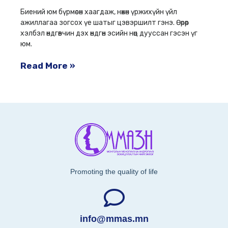
Биений юм бүрмөсөн хаагдаж, нөхөн үржихүйн үйл
ажиллагаа зогсох үе шатыг цэвэршилт гэнэ. Өөрөөр
хэлбэл өндгөвчин дэх өндгөн эсийн нөөц дууссан гэсэн үг
юм.
Read More »
Promoting the quality of life
info@mmas.mn