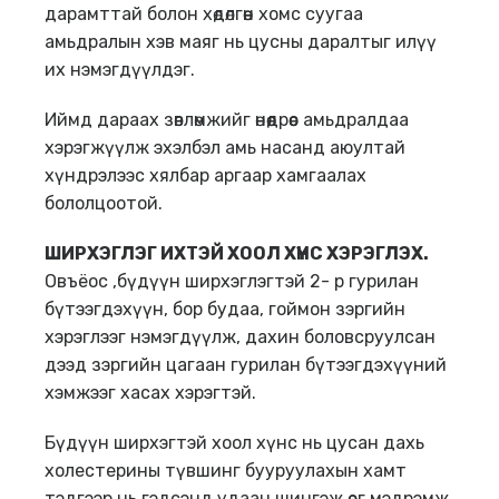
дарамттай болон хөдөлгөөн хомс суугаа
амьдралын хэв маяг нь цусны даралтыг илүү
их нэмэгдүүлдэг.
Иймд дараах зөвлөмжийг өнөөдрөөс амьдралдаа
хэрэгжүүлж эхэлбэл амь насанд аюултай
хүндрэлээс хялбар аргаар хамгаалах
бололцоотой.
ШИРХЭГЛЭГ ИХТЭЙ ХООЛ ХҮНС ХЭРЭГЛЭХ
.
Овъёос ,бүдүүн ширхэглэгтэй 2- р гурилан
бүтээгдэхүүн, бор будаа, гоймон зэргийн
хэрэглээг нэмэгдүүлж, дахин боловсруулсан
дээд зэргийн цагаан гурилан бүтээгдэхүүний
хэмжээг хасах хэрэгтэй.
Бүдүүн ширхэгтэй хоол хүнс нь цусан дахь
холестерины түвшинг бууруулахын хамт
тэдгээр нь гэдсэнд удаан шингэж өег мэдрэмж