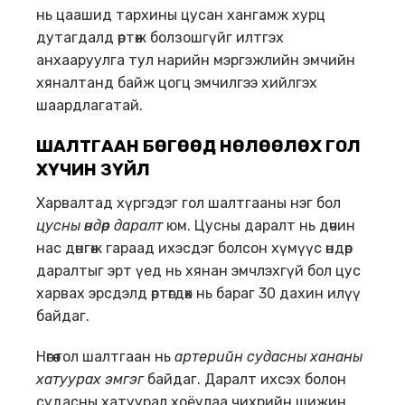
нь цаашид тархины цусан хангамж хурц
дутагдалд өртөж болзошгүйг илтгэх
анхааруулга тул нарийн мэргэжлийн эмчийн
хяналтанд байж цогц эмчилгээ хийлгэх
шаардлагатай.
ШАЛТГААН БӨГӨӨД НӨЛӨӨЛӨХ ГОЛ
ХҮЧИН ЗҮЙЛ
Харвалтад хүргэдэг гол шалтгааны нэг бол
цусны өндөр даралт
юм. Цусны даралт нь дөчин
нас дөнгөж гараад ихэсдэг болсон хүмүүс өндөр
даралтыг эрт үед нь хянан эмчлэхгүй бол цус
харвах эрсдэлд өртөгдөх нь бараг 30 дахин илүү
байдаг.
Нөгөө гол шалтгаан нь
артерийн судасны
хананы
хатуура
х эмгэг
байдаг. Даралт ихсэх болон
судасны хатуурал хоёулаа чихрийн шижин,