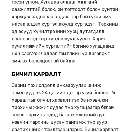
гэсэн үг юм. Хугацаа алдвал хөдөлгөөний
саажилттай болох, ой тогтоолт болон хүнтэй
харьцах чадвараа алдах, тэр байтугай амь
насаа алдах хүртэл аюулд хүргэдэг. Тархины
эд эсүүд хүчилтөрөгчийн хурц дутагдалд
орсноос эдгээр хүндрэлүүд үүснэ. Харин
хүчилтөрөгчийн хүргэлтийг богино хугацаанд
нөхөн сэргээж чадвал гэмтлийн үр дагаврыг
эмчлэх бололцоотой байдаг.
БИЧИЛ ХАРВАЛТ
Зарим тохиолдолд анхааруулах шинж
тэмдгүүд нь 24 цагийн дотор үгүй болдог. Уг
харвалтыг бичил харвалт гэх ба ихэвчлэн
тархины жижиг судас түр хугацаагар бөглөрөх
эсвэл тархины эдэд бага хэмжээний цус
нэвчин тархины цусан хангамж түр зуур
саатах шинж тэмдгээр илэрнэ. Бичил харвалт