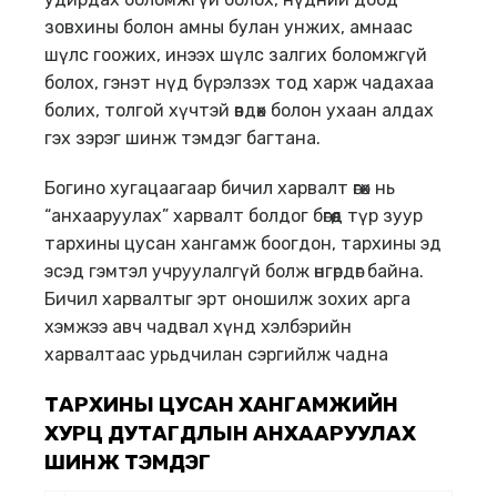
зовхины болон амны булан унжих, амнаас
шүлс гоожих, инээх шүлс залгих боломжгүй
болох, гэнэт нүд бүрэлзэх тод харж чадахаа
болих, толгой хүчтэй өвдөх болон ухаан алдах
гэх зэрэг шинж тэмдэг багтана.
Богино хугацаагаар бичил харвалт өгөх нь
“анхааруулах” харвалт болдог бөгөөд түр зуур
тархины цусан хангамж боогдон, тархины эд
эсэд гэмтэл учруулалгүй болж өнгөрдөг байна.
Бичил харвалтыг эрт оношилж зохих арга
хэмжээ авч чадвал хүнд хэлбэрийн
харвалтаас урьдчилан сэргийлж чадна
ТАРХИНЫ ЦУСАН ХАНГАМЖИЙН
ХУРЦ ДУТАГДЛЫН АНХААРУУЛАХ
ШИНЖ ТЭМДЭГ