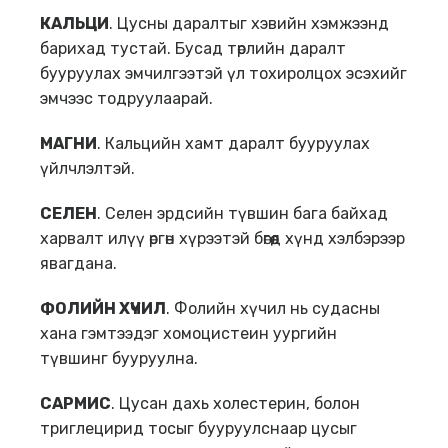
КАЛ
Ь
ЦИ
. Цусны даралтыг хэвийн хэмжээнд
барихад тустай. Бусад төрлийн даралт
бууруулах эмчилгээтэй үл тохиролцох эсэхийг
эмчээс тодруулаарай.
МАГНИ
. Кальцийн хамт даралт бууруулах
үйлчлэлтэй.
СЕЛЕН
. Селен эрдсийн түвшин бага байхад
харвалт илүү өргөн хүрээтэй бөгөөд хүнд хэлбэрээр
явагдана.
ФОЛИЙН ХҮЧИЛ
. Фолийн хүчил нь судасны
хана гэмтээдэг хомоцистеин уургийн
түвшинг бууруулна.
САРМИС
. Цусан дахь холестерин, болон
триглецирид тосыг бууруулснаар цусыг