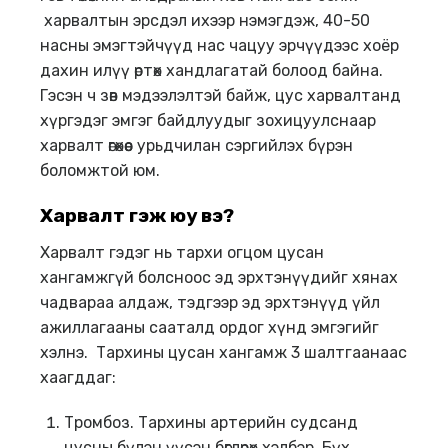
харвалтын эрсдэл ихээр нэмэгдэж, 40-50
насны эмэгтэйчүүд нас чацуу эрчүүдээс хоёр
дахин илүү өртөх хандлагатай болоод байна.
Гэсэн ч зөв мэдээлэлтэй байж, цус харвалтанд
хүргэдэг эмгэг байдлуудыг зохицуулснаар
харвалт өгөхөөс урьдчилан сэргийлэх бүрэн
боломжтой юм.
Харвалт гэж юу вэ?
Харвалт гэдэг нь тархи огцом цусан
хангамжгүй болсноос эд эрхтэнүүдийг хянах
чадвараа алдаж, тэдгээр эд эрхтэнүүд үйл
ажиллагааны сааталд ордог хүнд эмгэгийг
хэлнэ. Тархины цусан хангамж 3 шалтгаанаас
хаагддаг:
Тромбоз. Тархины артерийн судсанд
цусны бүлэн үүсэн бөглөрөх хэлбэр. Бүх