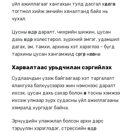
үйл ажиллагааг хангахын тулд дасгал хөдөлгөөн
тогтмол хийж эмчийн хяналтанд байх нь
чухал.
Цусны өндөр даралт, чихрийн шижин, цусан
дахь өндөр холестерол, зүрхний эмгэг, удамшил
дагах, эм, тамхи, архины хэт хэрэглээ – бүгд
тархины цусан хангамжид сөргөөр нөлөөлнө.
Харвалтаас урьдчилан сэргийлэх
Судлаачдын үзэж байгаагаар хэт таргалалт
ялангуяа бэлхүүсээрээ жин нэмснээс даралт
ихсэх, цусан дахь сахар болон өөх тосны хэмжээ
ихсэж улмаар зүрх судасны үйл ажиллагааны
хямралд хүргэдэг байна.
Эрчүүдийн уламжлал болсон архи дарс
тэрүүлэн хэрэглэдэг, стрессийн өндөр