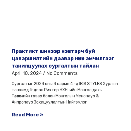
Практикт шинээр нэвтэрч буй
цэвэршилтийн даавар нөхөх эмчилгээг
танилцуулах сургалтын тайлан
April 10, 2024
No Comments
Сургалтыг 2024 оны 4 сарын 4 -д IBIS STYLES Хурлын
танхимд Гедеон Рихтер НХН-ийн Монгол дахь
Төлөөлөгчийн газар болон Монголын Менопауз &
Анпропауз Зохицуулалтын Нийгэмлэг
Read More »