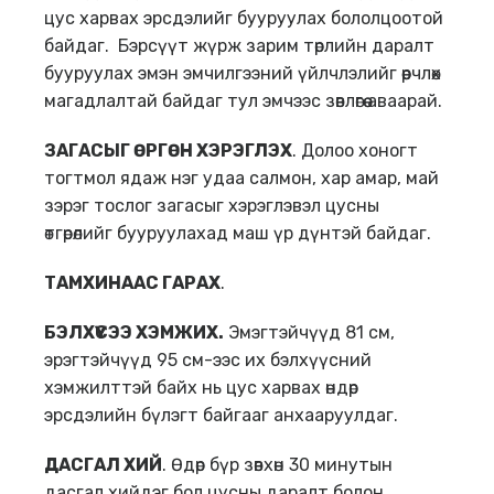
цус харвах эрсдэлийг бууруулах бололцоотой
байдаг. Бэрсүүт жүрж зарим төрлийн даралт
бууруулах эмэн эмчилгээний үйлчлэлийг өөрчлөх
магадлалтай байдаг тул эмчээс зөвлөгөө аваарай.
ЗА
Г
АС
ЫГ ӨРГӨН ХЭРЭГЛЭХ
. Долоо хоногт
тогтмол ядаж нэг удаа салмон, хар амар, май
зэрэг тослог загасыг хэрэглэвэл цусны
өтгөрөлийг бууруулахад маш үр дүнтэй байдаг.
ТАМХИНААС ГАРАХ
.
БЭЛХҮҮСЭЭ ХЭМЖИХ.
Эмэгтэйчүүд 81 см,
эрэгтэйчүүд 95 см-ээс их бэлхүүсний
хэмжилттэй байх нь цус харвах өндөр
эрсдэлийн бүлэгт байгааг анхааруулдаг.
ДАСГАЛ ХИЙ
. Өдөр бүр зөвхөн 30 минутын
дасгал хийдэг бол цусны даралт болон