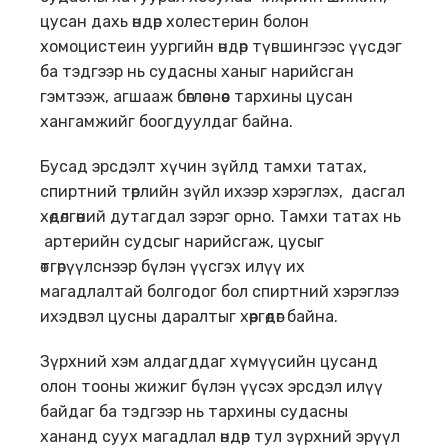
цусан дахь өндөр холестерин болон
хомоцистеин уургийн өндөр түвшингээс үүсдэг
ба тэдгээр нь судасны ханыг нарийсган
гэмтээж, агшааж бөглөснөөс тархины цусан
хангамжийг боогдуулдаг байна.
Бусад эрсдэлт хүчин зүйлд тамхи татах,
спиртний төрлийн зүйл ихээр хэрэглэх, дасгал
хөдөлгөөний дутагдал зэрэг орно. Тамхи татах нь
артерийн судсыг нарийсгаж, цусыг
өтгөрүүлснээр бүлэн үүсгэх илүү их
магадлалтай болгодог бол спиртний хэрэглээ
ихэдвэл цусны даралтыг хөөргөдөг байна.
Зүрхний хэм алдагддаг хүмүүсийн цусанд
олон тооны жижиг бүлэн үүсэх эрсдэл илүү
байдаг ба тэдгээр нь тархины судасны
хананд суух магадлал өндөр тул зүрхний эрүүл