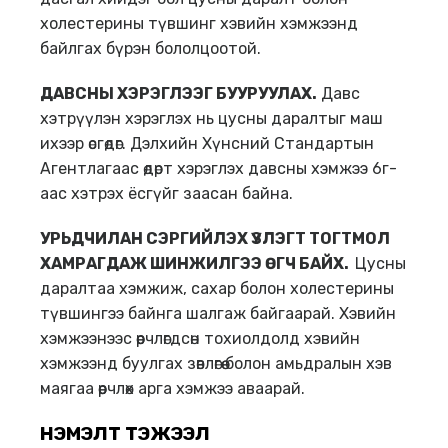
холестерины түвшинг хэвийн хэмжээнд
байлгах бүрэн бололцоотой.
ДАВСНЫ ХЭРЭГЛЭЭГ БУУРУУЛАХ
.
Давс
хэтрүүлэн хэрэглэх нь цусны даралтыг маш
ихээр өсгөдөг. Дэлхийн Хүнсний Стандартын
Агентлагаас өдөрт хэрэглэх давсны хэмжээ 6г-
аас хэтрэх ёсгүйг заасан байна.
УРЬДЧИЛАН СЭРГИЙЛЭХ ҮЗЛЭГТ ТОГТМОЛ
ХАМРАГДАЖ ШИНЖИЛГЭЭ ӨГЧ БАЙХ
.
Цусны
даралтаа хэмжиж, сахар болон холестерины
түвшингээ байнга шалгаж байгаарай. Хэвийн
хэмжээнээс өөрчлөгдсөн тохиолдолд хэвийн
хэмжээнд буулгах зөвлөгөө болон амьдралын хэв
маягаа өөрчлөх арга хэмжээ аваарай.
НЭМЭЛТ ТЭЖЭЭЛ