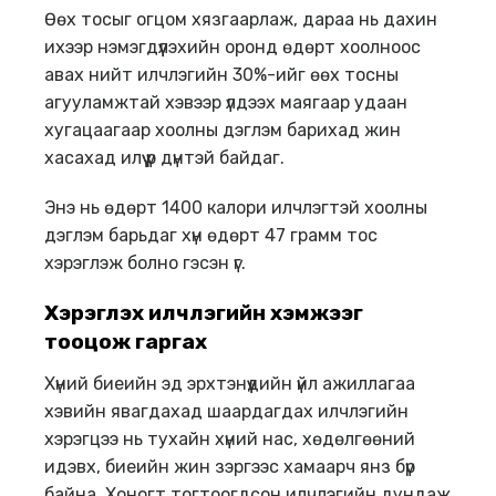
Өөх тосыг огцом хязгаарлаж, дараа нь дахин
ихээр нэмэгдүүлэхийн оронд өдөрт хоолноос
авах нийт илчлэгийн 30%-ийг өөх тосны
агууламжтай хэвээр үлдээх маягаар удаан
хугацаагаар хоолны дэглэм барихад жин
хасахад илүү үр дүнтэй байдаг.
Энэ нь өдөрт 1400 калори илчлэгтэй хоолны
дэглэм барьдаг хүн өдөрт 47 грамм тос
хэрэглэж болно гэсэн үг.
Хэрэглэх и
лчлэг
ийн хэмжээг
тооцо
ж гаргах
Хүний биеийн эд эрхтэнүүдийн үйл ажиллагаа
хэвийн явагдахад шаардагдах илчлэгийн
хэрэгцээ нь тухайн хүний нас, хөдөлгөөний
идэвх, биеийн жин зэргээс хамаарч янз бүр
байна. Хоногт тогтоогдсон илчлэгийн дундаж