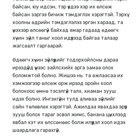
байсан, юу идсэн, тэр үедээ хэр их өлсөж
байсан зэргээ бичиж тэмдэглэх хэрэгтэй. Тэрхүү
хоолны өдрийн тэмдэглэлээ эргэн хараад, та
үнэхээр өлсөөгүй байхад ямар гадаад өдөөгч
хүчин зүйл таныг хоол идүүлээд байгаа талаар
жагсаалт гаргаарай.
Өдөөгч хүчин зүйлүүдийг тодорхойлсны дараа
ирээдүйд үүнээс зайлсхийх арга замаа олох
боломжтой болно. Жишээ нь: та ажлаасаа их
хэмжээгээр өлсөж орж ирээд оройн хоол
болохоос өмнө тэсэлгүй талх, хиаман зууш
идэх болно. Ингэхгүйн тулд аливаа зүйлийг
сайн төлөвлөх хэрэгтэй. Ажилдаа явахдаа эрүүл
зууш болох тараг эсвэл жимс, банана цүнхлээд
явбал хэт их өлссөнөөс болж илүүдэл хоол идэх
шаардлага гарахгүй.