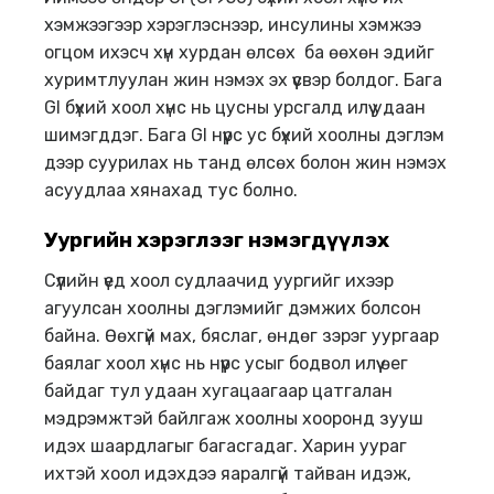
хэмжээгээр хэрэглэснээр, инсулины хэмжээ
огцом ихэсч хүн хурдан өлсөх ба өөхөн эдийг
хуримтлуулан жин нэмэх эх үүсвэр болдог. Бага
GI бүхий хоол хүнс нь цусны урсгалд илүү удаан
шимэгддэг. Бага GI нүүрс ус бүхий хоолны дэглэм
дээр суурилах нь танд өлсөх болон жин нэмэх
асуудлаа хянахад тус болно.
У
ургийн хэрэг
лээг
нэмэгдүүлэх
Сүүлийн үед хоол судлаачид уургийг ихээр
агуулсан хоолны дэглэмийг дэмжих болсон
байна. Өөхгүй мах, бяслаг, өндөг зэрэг уургаар
баялаг хоол хүнс нь нүүрс усыг бодвол илүү өег
байдаг тул удаан хугацаагаар цатгалан
мэдрэмжтэй байлгаж хоолны хооронд зууш
идэх шаардлагыг багасгадаг. Харин уураг
ихтэй хоол идэхдээ яаралгүй тайван идэж,