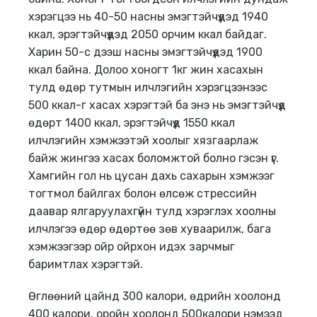
хэрэгцээ нь 40-50 насны эмэгтэйчүүдэд 1940
ккал, эрэгтэйчүүдэд 2050 орчим ккал байдаг.
Харин 50-с дээш насны эмэгтэйчүүдэд 1900
ккал байна. Долоо хоногт 1кг жин хасахын
тулд өдөр тутмын илчлэгийн хэрэгцээнээс
500 ккал-г хасах хэрэгтэй ба энэ нь эмэгтэйчүүд
өдөрт 1400 ккал, эрэгтэйчүүд 1550 ккал
илчлэгийн хэмжээтэй хоолыг хязгаарлаж
байж жингээ хасах боломжтой болно гэсэн үг.
Хамгийн гол нь цусан дахь сахарын хэмжээг
тогтмол байлгах болон өлсөж стрессийн
даавар ялгаруулахгүйн тулд хэрэглэх хоолны
илчлэгээ өдөр өдөртөө зөв хуваарилж, бага
хэмжээгээр ойр ойрхон идэх зарчмыг
баримтлах хэрэгтэй.
Өглөөний цайнд 300 калори, өдрийн хоолонд
400 калори, оройн хоолонд 500калори нэмээд