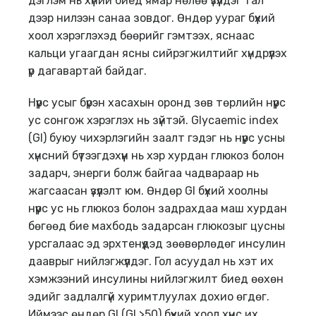
дэглэм нь хүний биед ямар нөлөө үзүүлдэг тал
дээр нилээн санаа зовдог. Өндөр уураг бүхий
хоол хэрэглэхэд бөөрийг гэмтээх, яснаас
кальци угаагдан ясны сийрэгжилтийг хүндрүүлэх
үр дагавартай байдаг.
Нүүрс усыг бүрэн хасахын оронд зөв төрлийн нүүрс
ус сонгож хэрэглэх нь зүйтэй. Glycaemic index
(GI) буюу чихэрлэгийн заалт гэдэг нь нүүрс усны
хүнсний бүтээгдэхүүн нь хэр хурдан глюкоз болон
задарч, энерги болж байгаа чадвараар нь
жагсаасан үзүүлэлт юм. Өндөр GI бүхий хоолны
нүүрс ус нь глюкоз болон задрахдаа маш хурдан
бөгөөд бие махбодь задарсан глюкозыг цусны
урсгалаас эд эрхтeнүүдэд зөөвөрлөдөг инсулин
дааврыг нийлэгжүүлдэг. Гол асуудал нь хэт их
хэмжээний инсулины нийлэгжилт биед өөхөн
эдийг задлалгүй хуримтлуулах дохио өгдөг.
Иймээс өндөр GI (GI >50) бүхий хоол хүнс их