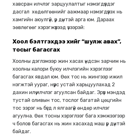
хавсран илчлэг зарцуулалтыг нэмэгдүүлдэг
дасгал хөдөлгөөнийг аажмаар нэмэгдүүлэх нь
хамгийн аюулгүй, үр дүнтэй арга юм. Дараах
зөвлөгөөг хэрэгжүүлээд үзээрэй:
Хоол бэлтгэхдээ ө
х
ийг “шулж авах”,
тосыг багасгах
Хоолны дэглэмээр жин хасах үндсэн зарчим нь
хоолны калори буюу илчлэгийн хэрэглээг
багасгах явдал юм. Өөх тос нь жингээр ижил
нэгжтэй уураг, нүүрс устай харьцуулахад 2
дахин илүү илчлэг агуулсан байдаг. Эрүүл мэндэд
тустай оливын тос, тослог багатай цөцгийн
тос зэрэг нь бүгд л ялгаагүй өндөр илчлэг
агуулна. Өөх тосны хэрэглээг бага хэмжээгээр
ч болов багасгах нь жин хасахад маш үр дүнтэй
байдаг.