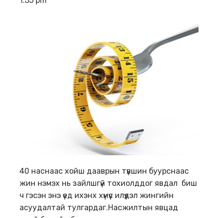
1:55 pm
40 наснаас хойш дааврын түвшин буурснаас
жин нэмэх нь зайлшгүй тохиолддог явдал биш
ч гэсэн энэ үед ихэнх хүмүүс илүүдэл жингийн
асуудалтай тулгардаг.
Насжилтын явцад