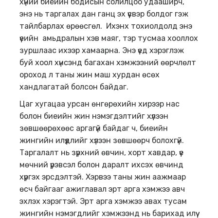
хүний биеийн бодисын солилцоо удааширч,
энэ нь таргалах дан ганц эх үүсвэр болдог гэж
тайлбарлах өрөөсгөл. Ихэнх тохиолдолд энэ
үеийн амьдралын хэв маяг, тэр тусмаа хооллох
зуршлаас ихээр хамаарна. Энэ үед хэрэглэж
буй хоол хүнсэнд багахан хэмжээний өөрчлөлт
ороход л таны жин маш хурдан өсөх
хандлагатай болсон байдаг.
Цаг хугацаа урсан өнгөрөхийн хирээр нас
болон биеийн жин нэмэгдэлтийг хүлээн
зөвшөөрөхөөс аргагүй байдаг ч, биеийн
жингийн илүүдлийг хүлээн зөвшөөрч болохгүй.
Таргалалт нь зүрхний өвчин, хорт хавдар, үе
мөчний үрэвсэл болон даралт ихсэх өвчинд
хүргэх эрсдэлтэй. Хэрвээ таны жин аажмаар
өсч байгааг ажиглавал эрт арга хэмжээ авч
эхлэх хэрэгтэй. Эрт арга хэмжээ авах тусам
жингийн нэмэгдлийг хэмжээнд нь барихад илүү