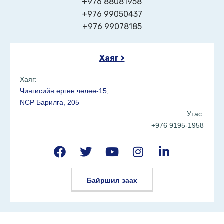
+976 88081958
+976 99050437
+976 99078185
Хаяг >
Хаяг:
Чингисийн өргөн чөлөө-15,
NCP Барилга, 205
Утас:
+976 9195-1958
Байршил заах