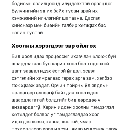
бодисын солилцоонд илүү идэвхтэй оролцдог.
Булчингийн эд их байх тусам арай их
хэмжээний илчлэгийг шатаана. Дасгал
хийснээр мөн биеийн галбир хөгжүүлэх бас
нэг ач тустай.
Х
оол
ны хэрэгцээг зөвөөр ойлгох
Бид хоол идэх процессыг ихэвчлэн өлсөж буй
шаардлагаас бус харин хоол бол тодорхой
цагт заавал идэх ёстой үйлдэл, эсвэл
сэтгэлийн хямралаас гарах арга зам, хэлбэр
гэж хүлээж авдаг. Орчин тойрны үйл явдлын
нөлөөгөөр өлсөөгүй байхдаа хоол идэх
шаардлагатай болдгийг бид өөрсдөө ч
анзаардаггүй. Харин идсэн хоолны тэмдэглэл
хөтөлдөг болвол уг тэмдэглэлдээ хоол
идэхдээ хэзээ, хаана, хэнтэй, ямар
тохиолдлоор хоол идсэн, ямар мэдрэмж төрж