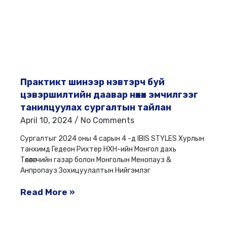
Практикт шинээр нэвтэрч буй
цэвэршилтийн даавар нөхөх эмчилгээг
танилцуулах сургалтын тайлан
April 10, 2024
No Comments
Сургалтыг 2024 оны 4 сарын 4 -д IBIS STYLES Хурлын
танхимд Гедеон Рихтер НХН-ийн Монгол дахь
Төлөөлөгчийн газар болон Монголын Менопауз &
Анпропауз Зохицуулалтын Нийгэмлэг
Read More »