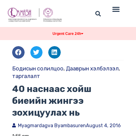
Urgent Care 24h
Бодисын солилцоо
,
Дааврын хэлбэлзэл
,
таргалалт
40 наснаас хойш
биеийн жингээ
зохицуулах нь
Myagmardagva Byambasuren
August 4, 2016