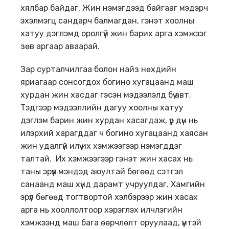
хялбар байдаг. Жин нэмэгдээд байгааг мэдэрч
эхэлмэгц сандарч балмагдан, гэнэт хоолны
хатуу дэглэмд оролгүй жин барих арга хэмжээг
зөв аргаар аваарай.
Зар сурталчилгаа болон найз нөхдийн
яриагаар сонсогдох богино хугацаанд маш
хурдан жин хасдаг гэсэн мэдээлэлд бүү авт.
Тэдгээр мэдээллийн дагуу хоолны хатуу
дэглэм барин жин хурдан хасагдаж, үр дүн нь
илэрхий харагддаг ч богино хугацаанд хаясан
жин удалгүй илүү их хэмжээгээр нэмэгддэг
талтай. Их хэмжээгээр гэнэт жин хасах нь
таны эрүүл мэндэд аюултай бөгөөд сэтгэл
санаанд маш хүнд дарамт учруулдаг. Хамгийн
эрүүл бөгөөд тогтвортой хэлбэрээр жин хасах
арга нь хооллолтоор хэрэглэх илчлэгийн
хэмжээнд маш бага өөрчлөлт оруулаад, үүнтэй