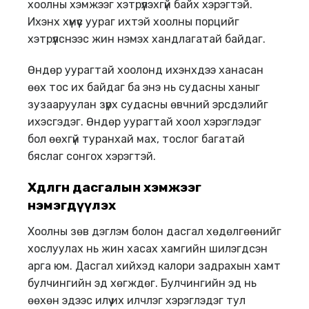
хоолны хэмжээг хэтрүүлэхгүй байх хэрэгтэй.
Ихэнх хүмүүс уураг ихтэй хоолны порцийг
хэтрүүлснээс жин нэмэх хандлагатай байдаг.
Өндөр уурагтай хоолонд ихэнхдээ ханасан
өөх тос их байдаг ба энэ нь судасны ханыг
зузааруулан зүрх судасны өвчний эрсдэлийг
ихэсгэдэг. Өндөр уурагтай хоол хэрэглэдэг
бол өөхгүй туранхай мах, тослог багатай
бяслаг сонгох хэрэгтэй.
Хөдөлгөөн д
асгал
ын хэмжээг
нэмэгд
үү
лэх
Хоолны зөв дэглэм болон дасгал хөдөлгөөнийг
хослуулах нь жин хасах хамгийн шилэгдсэн
арга юм. Дасгал хийхэд калори задрахын хамт
булчингийн эд хөгждөг. Булчингийн эд нь
өөхөн эдээс илүү их илчлэг хэрэглэдэг тул