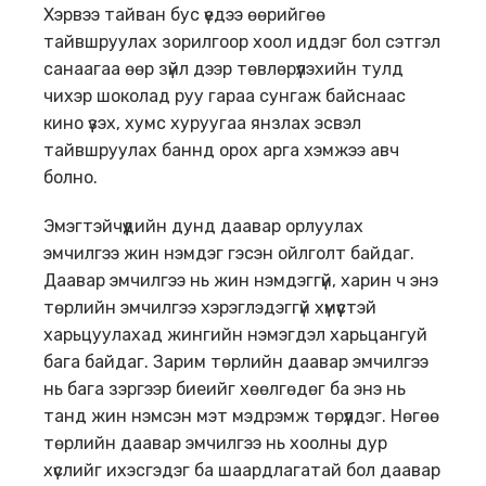
Хэрвээ тайван бус үедээ өөрийгөө
тайвшруулах зорилгоор хоол иддэг бол сэтгэл
санаагаа өөр зүйл дээр төвлөрүүлэхийн тулд
чихэр шоколад руу гараа сунгаж байснаас
кино үзэх, хумс хуруугаа янзлах эсвэл
тайвшруулах баннд орох арга хэмжээ авч
болно.
Эмэгтэйчүүдийн дунд даавар орлуулах
эмчилгээ жин нэмдэг гэсэн ойлголт байдаг.
Даавар эмчилгээ нь жин нэмдэггүй, харин ч энэ
төрлийн эмчилгээ хэрэглэдэггүй хүмүүстэй
харьцуулахад жингийн нэмэгдэл харьцангуй
бага байдаг. Зарим төрлийн даавар эмчилгээ
нь бага зэргээр биеийг хөөлгөдөг ба энэ нь
танд жин нэмсэн мэт мэдрэмж төрүүлдэг. Нөгөө
төрлийн даавар эмчилгээ нь хоолны дур
хүслийг ихэсгэдэг ба шаардлагатай бол даавар