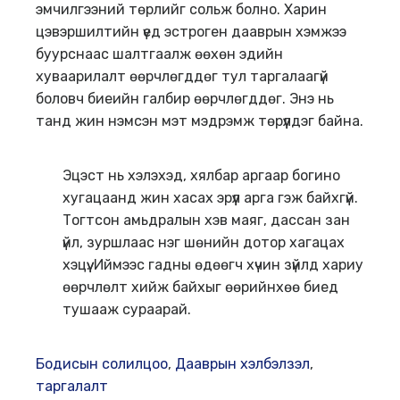
эмчилгээний төрлийг сольж болно. Харин
цэвэршилтийн үед эстроген дааврын хэмжээ
буурснаас шалтгаалж өөхөн эдийн
хуваарилалт өөрчлөгддөг тул таргалаагүй
боловч биеийн галбир өөрчлөгддөг. Энэ нь
танд жин нэмсэн мэт мэдрэмж төрүүлдэг байна.
Эцэст нь хэлэхэд, хялбар аргаар богино
хугацаанд жин хасах эрүүл арга гэж байхгүй.
Тогтсон амьдралын хэв маяг, дассан зан
үйл, зуршлаас нэг шөнийн дотор хагацах
хэцүү. Иймээс гадны өдөөгч хүчин зүйлд хариу
өөрчлөлт хийж байхыг өөрийнхөө биед
тушааж сураарай.
Бодисын солилцоо
,
Дааврын хэлбэлзэл
,
таргалалт