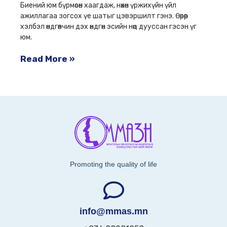
Биений юм бүрмөсөн хаагдаж, нөхөн үржихүйн үйл
ажиллагаа зогсох үе шатыг цэвэршилт гэнэ. Өөрөөр
хэлбэл өндгөвчин дэх өндгөн эсийн нөөц дууссан гэсэн үг
юм.
Read More »
Promoting the quality of life
info@mmas.mn