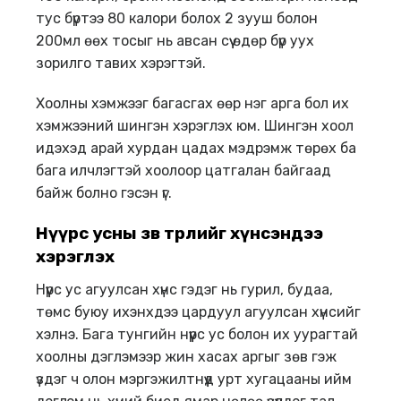
тус бүртээ 80 калори болох 2 зууш болон
200мл өөх тосыг нь авсан сүү өдөр бүр уух
зорилго тавих хэрэгтэй.
Хоолны хэмжээг багасгах өөр нэг арга бол их
хэмжээний шингэн хэрэглэх юм. Шингэн хоол
идэхэд арай хурдан цадах мэдрэмж төрөх ба
бага илчлэгтэй хоолоор цатгалан байгаад
байж болно гэсэн үг.
Н
үү
рс ус
ны зөв төрлийг хүнсэндээ
хэрэглэх
Нүүрс ус агуулсан хүнс гэдэг нь гурил, будаа,
төмс буюу ихэнхдээ цардуул агуулсан хүнсийг
хэлнэ. Бага тунгийн нүүрс ус болон их уурагтай
хоолны дэглэмээр жин хасах аргыг зөв гэж
үздэг ч олон мэргэжилтнүүд урт хугацааны ийм