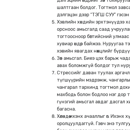
дэлгэцийн өндрийг зөв тохируула
шалтгаан болдог. Тогтмол завс
дэлгэцэн дээр “ТЭГШ СУУ” гэсэн
Хэвлийн хөндийн эрхтэнүүдээ ха
орсноос амьсгалд саад учруулан
тогтоосноор бөгтийсний улмаас ө
хувиар өндөр байжээ. Нуруугаа 
хэвийн явагдах нөхцлийг бүрдүү
Зөв амьсгал. Биеэ цэх барьж ча
авах боломжгүй болдог тул нур
Стрессийг даван туулах аргачлал
түгшүүрийн мэдрэмж, чангарлын
чангарал тархинд тогтмол дохио
махбодь болон бодлоо нэг дор 
гүнзгий амьсгал авдаг дасгал х
багасна.
Хөлөндөө ихэнх ачааллыг өг. Ихэнх
оролцуулдаггүй. Гэвч энэ тулгу