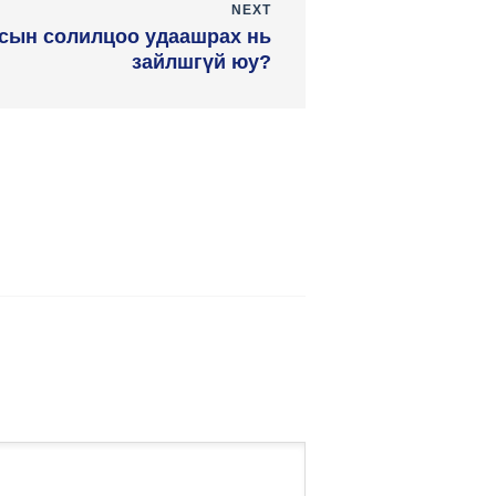
NEXT
сын солилцоо удаашрах нь
зайлшгүй юу?