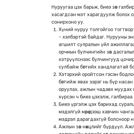
Нуруугаа цэх барьж, биеэ зөв галбир
хасагдсан мэт харагдуулж болох оло
сонирхоно уу.
Хүний нуруу толгойгоо тогтворто
– хэлбэртэй байдаг. Нурууны эн
агшилт сулралын үйл ажиллагаа 
орчмын булчингийн зөв дасгалы
хэтрүүлснээс булчингууд цочир
сулбайж бөгтийх хандлагатай б
Хэтэрхий оройтсон гэсэн бодлоо
бөгтийж явах зэрэг нь бүр наса
оруулах, ажлын чадавх муудах г
хүрсэн ч биеэ цэхэлж, галбираа
Биеэ үргэлж цэх барихад суралц
мэдэлгүй мөрөө дээш хавчин чанг
мэдрэл дарагдахгүй болсноор нур
Ажлын зөв нөхцлийг бүрдүүл. А