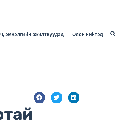
ч, эмнэлгийн ажилтнуудад
Олон нийтэд
ртай