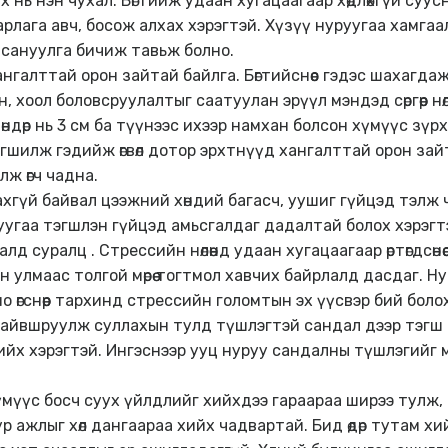
х нь нэн чухал. Бөгтийж удаан хугацаагаар хөдлөхгүй суусн
арлага авч, босож алхах хэрэгтэй. Хүзүү нуруугаа хамг
 сануулга бичиж тавьж болно.
нгалттай орон зайтай байлга. Бөгтийснөөс гэдэс шахагда
, хоол боловсруулалтыг саатуулан эрүүл мэндэд сөргөөр н
ндөр нь 3 см ба түүнээс ихээр намхан болсон хүмүүс зүрхн
тэгшилж гэдийж өгвөл дотор эрхтнүүд хангалттай орон за
лж өгч чадна.
дахгүй байвал цээжний хөндий багасч, уушиг гүйцэд тэлж 
уугаа тэгшлэн гүйцэд амьсгалдаг дадалтай болох хэрэгт
д суралц . Стрессийн нөлөөнд удаан хугацаагаар өртөгдсөнө
 улмаас толгой мөрөө тогтмол хавчих байрлалд дасдаг. 
 өгснөөр тархинд стрессийн голомтын эх үүсвэр бий боло
тайвшруулж суллахын тулд түшлэгтэй сандал дээр тэгш 
ийх хэрэгтэй. Ингэснээр ууц нуруу сандалны түшлэгийг м
 хүмүүс босч суух үйлдлийг хийхдээ гараараа ширээ тулж, мөрө
ур ажлыг хөл дангаараа хийх чадвартай. Бид өдөр тутам х