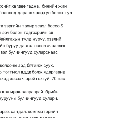
ийг хөнгөлөхөөс гадна, биеийн жин
оход дараах зөвлөгөө тус болох тул
га зэргийн тахир эсвэл босоо S
 эрч болон тэдгээрийн зөв
байлгахын тулд нуруу, хэвлий
йн буруу дасгал эсвэл ачааллыг
свэл булчингууд суларснаас
жолооны ард бөгтийж суух,
р тогтмол өвддөг болж ядаргаанд
хад хэзээ ч оройтохгүй. 70 нас
а мөрөө анзаараарай. Өөрийн
л нурууны булчингууд суларч,
ирээ, сандал, компьютерийн