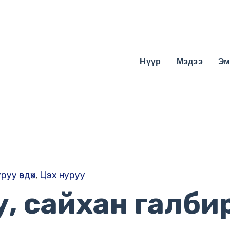
Нүүр
Мэдээ
Эм
руу өвдөх
,
Цэх нуруу
у, сайхан галби