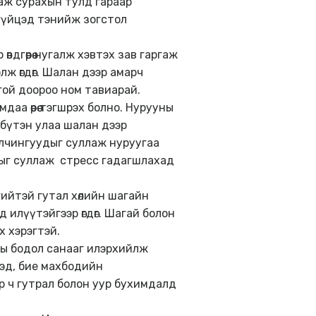
глаж сурахын тулд гараар
н гүйцэд тэнийж зогстол
дгөөрөө нугалж хэвтэх зав гаргаж
ж өгдөг. Шалан дээр амарч
гой доороо ном тавиарай.
аа өөрөө тэгшрэх болно. Нурууны
 бүтэн улаа шалан дээр
 булчингуудыг суллаж нуруугаа
арлыг суллаж стресс гадагшлахад
сгийтэй гутал хөлийн шагайн
д илүүтэйгээр өгдөг. Шагай болон
ох хэрэгтэй.
аны бодол санааг илэрхийлж
ээд, бие махбодийн
мар ч гутрал болон уур бухимдалд