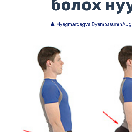
болох ну
Myagmardagva Byambasuren
Augu