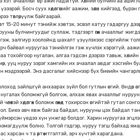
өг энэ хэт ачааллыг ер ажигладаггүй. Хөлний булчингаа аши
ээрэй. Босч суух хөдөлгөөнийг аажим, зөөлөн хийгээд, бүрэ
рээ төвлөрүүлж байгаарай.
т 15-20 минут тэнийж хэвтэх, эсвэл хатуу гадаргуу дээр өв
ууны булчингуудыг суллаж, тэдгээрт өгөх ачааллыг жигдэл
лгэж, залгиур хоолойнд шахалт үзүүлэхээс сэргийлж тол
ч байвал нуруугаа тэнийлгэх гэж хүчлэх хэрэггүй, аажимд
аа тохойгоор нугалан, алгаа гэдсэн дээрээ тавьж, хөлийн
, мөр, ууц нуруу зэрэг хамгийн их ачаалал авдаг хэсгийн
зааран мэдрээрэй. Энэ дасгалыг хийснээр бүх биеийн чанг
олоход зайлшгүй анхаарах зүйл бол гутлын өсгий. Өндөр ө
үрэн нугалах боломжгүй болгож, алхаж явах ачааллыг нуруун
үй чөлөөтэй хөдөлгөх боломж өгөхөд тохирсон өсгийтэй гутал сонг
г ол. Биеэ авч явж байгаа байдал, нурууны цэх байдал т
 үймэрсэн үедээ хүн унжгар болдог. Харин нуруугаа эгцл
ээ нэмэгдүүлж болно. Толгой гэдгэр, нуруу тэгш байхад я
 харсан ч та өөртөө итгэлтэй, эрч хүчтэй харагдана.