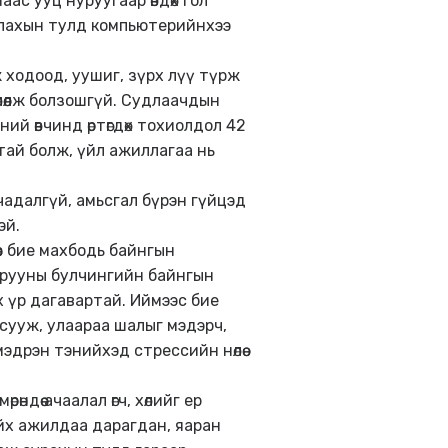
аас ууц нуруугаар өвдөх гол
аалахын тулд компьютерийнхээ
ж ходоод, уушиг, зүрх лүү түрж
өлөөлж болзошгүй. Судлаачдын
ий өвчинд өртөгдөх тохиолдол 42
йтай болж, үйл ажиллагаа нь
чадалгүй, амьсгал бүрэн гүйцэд
эй.
өс бие махбодь байнгын
Нурууны булчингийн байнгын
х үр дагавартай. Иймээс бие
сууж, улаараа шалыг мэдэрч,
эдрэн тэнийхэд стрессийн нөлөө
ндөө ачаалал өгч, хөлийг ер
ийх ажилдаа дарагдан, яаран