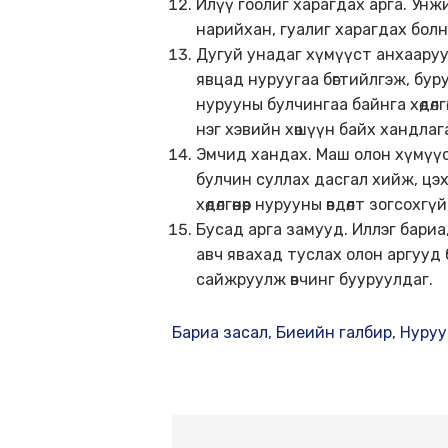
Илүү гоолиг харагдах арга. Унж
нарийхан, гуалиг харагдах болн
Дугуй унадаг хүмүүст анхааруул
явцад нуруугаа бөгтийлгэж, бур
нурууны булчингаа байнга хөдөл
нэг хэвийн хөшүүн байх хандлаг
Эмчид хандах. Маш олон хүмүүс 
булчин суллах дасгал хийж, цэх
хөдөлгөөнөөр нурууны өвдөлт зогсох
Бусад арга замууд. Иллэг бариа, 
авч явахад туслах олон аргууд 
сайжруулж өвчинг бууруулдаг.
Бариа засал
,
Биеийн галбир
,
Нуруу 