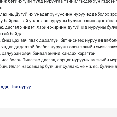
ийж бөгтийхгүйн тулд нуруугаа тэнийлгэхдээ хүн гэдсээ 
о.
ах нь. Дугуй их унадаг хүмүүсийн нуруу өвддөг болох эр
уу байрлалтай унадгаас нурууны булчин хөшиж өвддөг бо
гөж, дасгал хийдэг. Харин жирийн дугуйчид нурууны булч
атай байдаг.
биеэ цэх авч явах дадалгүй, бөгтийснээс нуруу өвддөг бо
 явдаг дадалтай болбол нурууны олон төрлийн эмзэглэлэ
гүй, халууран хөлөрч байвал эмчид хандах хэрэгтэй.
иог болон Пилатес дасгал, аарцаг нурууны эмгэгийн мэргэш
бий. Иллэг массажаар булчинг суллаж, үе мөч, яс, булчи
өвдөх
,
Цэх нуруу