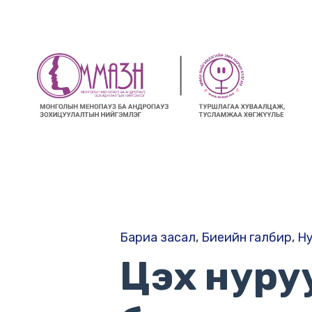
Бариа засал
,
Биеийн галбир
,
Ну
Цэх нуру