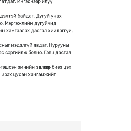
татдаг. Ингэснээр илүү
сдэлтэй байдаг. Дугуй унах
лно. Мэргэжлийн дугуйчид
ин хамгаалах дасгал хийдэггүй,
лсныг мэдэлгүй явдаг. Нурууны
эс сэргийлж болно. Гэвч дасгал
сэн эмчийн зөвлөгөөгөөр биеэ цэх
нд ирэх цусан хангамжийг