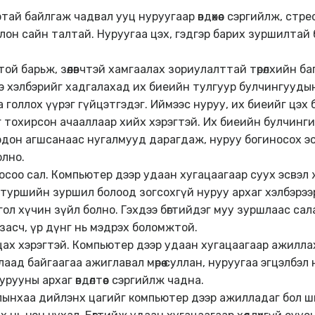
тай байлгаж чадвал ууц нуруугаар өвдөхөөс сэргийлж, стресс
н сайн талтай. Нуруугаа цэх, гэдгэр барих зуршилтай бол
й барьж, зөөлөвчтэй хамгаалах зориулалттай төрөлхийн ба
э хэлбэрийг хадгалахад их биеийн тулгуур булчингуудын
голлох үүрэг гүйцэтгэдэг. Иймээс нуруу, их биеийг цэх 
г тохирсон ачааллаар хийх хэрэгтэй. Их биеийн булчинги
дон агшсанаас нугалмууд дарагдаж, нуруу богиносох э
олно.
соо сал. Компьютер дээр удаан хугацаагаар суух эсвэл 
н туршийн зуршил болоод зогсохгүй нуруу архаг хэлбэрээ
ол хүчин зүйл болно. Гэхдээ бөгтийдэг муу зуршлаас сала
 засч, үр дүнг нь мэдрэх боломжтой.
ах хэрэгтэй. Компьютер дээр удаан хугацаагаар ажиллахда
алаад байгаагаа ажиглавал мөрөө суллан, нуруугаа эгцэлбэ
ууны архаг өвдөлтөөс сэргийлж чадна.
жлынхаа дийлэнх цагийг компьютер дээр ажилладаг бол ш