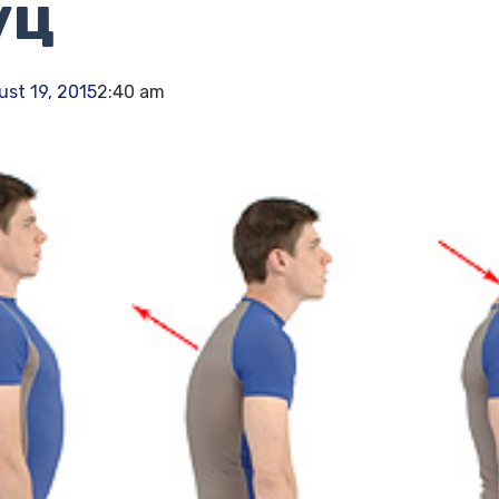
уц
st 19, 2015
2:40 am