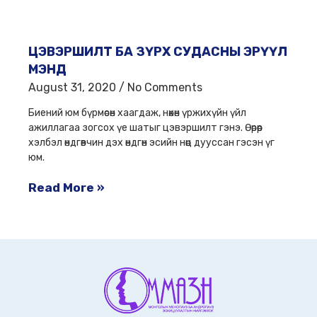
ЦЭВЭРШИЛТ БА ЗҮРХ СУДАСНЫ ЭРҮҮЛ
МЭНД
August 31, 2020
No Comments
Биений юм бүрмөсөн хаагдаж, нөхөн үржихүйн үйл
ажиллагаа зогсох үе шатыг цэвэршилт гэнэ. Өөрөөр
хэлбэл өндгөвчин дэх өндгөн эсийн нөөц дууссан гэсэн үг
юм.
Read More »