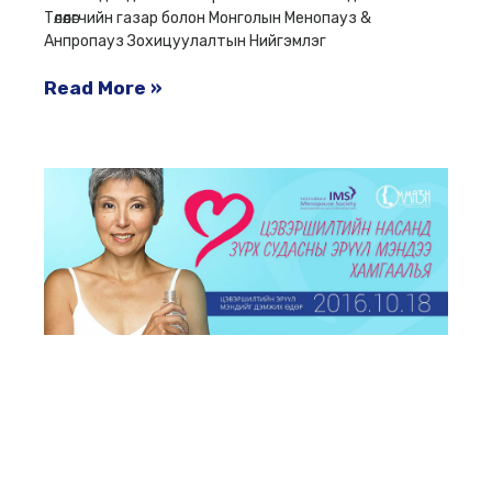
Төлөөлөгчийн газар болон Монголын Менопауз &
Анпропауз Зохицуулалтын Нийгэмлэг
Read More »