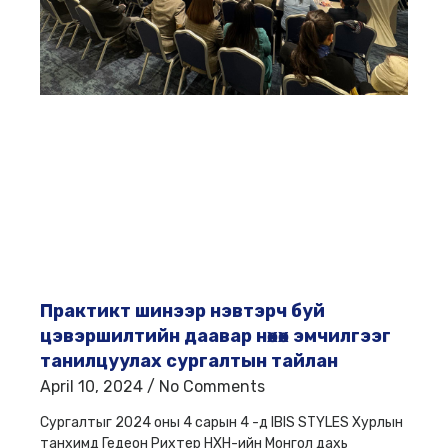
Практикт шинээр нэвтэрч буй
цэвэршилтийн даавар нөхөх эмчилгээг
танилцуулах сургалтын тайлан
April 10, 2024
No Comments
Сургалтыг 2024 оны 4 сарын 4 -д IBIS STYLES Хурлын
танхимд Гедеон Рихтер НХН-ийн Монгол дахь