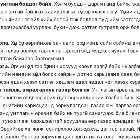
унгаан боддог байх.
Хэн ч бусдын дарамтанд байж, за
аргалтай байлгах хариуцлагыг хүчээр хүлээх ёсгүй. Үүний а
ө ямар нэг зүйл хийх ёстой гэж бодвол түүнд ийм сэтгэгд
дэрч эхэлбэл уурлаж, бухимдаж, сэтгэл гутралд орж бол
рла.
Хүн бүр өөрийнхөө зан авир, эрүүл мэнд сайн сайхны ө
й төлөө золиос гаргах нь гэрлэлтэнд мэдээж чухал. Гэв
лттэй байхаас болгоомжил.
рга.
Орчин үед гэр бүлийн хосууд хоёул завгүй байх нь элбэ
гийн нандин зүйл болох хайрын дотно харьцаанд саад бол
эсэн ядан хүлээх сэтгэл хөдлөм адал явдал мэт хүлээх хэрэ
 тайлж, амрах
ариун газар болгох
. Унтлагын өрөө нь м
төвөгтэй сэдвээр ярилцдаг зөрчилдөөний талбар биш. Х
, янагийн харилцаанд зориулагдсан газар юм. Хэрвээ оро
гэнд унтлагын өрөөнд байх нь тухгүй санагдаж, бие биен
он тунхаглаж, бэрхшээлтэй асуудлаа өөр газар ярилцдаг 
Өөрийгөө хөгжүүлж, сонирхлоо хөгжүүлэхэд цаг гаргаарай.
х болно. Өөртөө зориулж цаг гаргах нь та хоёрт хувь хүний