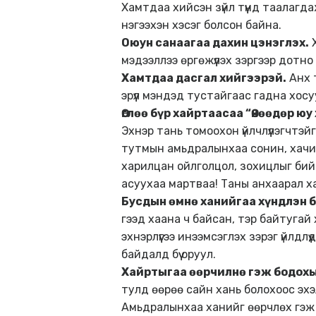
Хамтдаа хийсэн зүйл түүнд таалагд
нэгээхэн хэсэг болсон байна.
Оюун санаагаа дахин цэнэглэх.
Х
мэдээллээ өргөжүүлэх зэргээр дотно х
Хамтдаа дасгал хийгээрэй.
Анх т
эрүүл мэндэд тустайгаас гадна хо
Өглөө бүр хайртаасаа “Өнөөдөр ю
Эхнэр тань томоохон үйлчлүүлэгчтэй
тутмын амьдралынхаа сонин, хачин
харилцан ойлголцол, зохицлыг бий б
асуухаа мартваа! Таны анхаарал х
Бусдын өмнө ханийгаа хүндлэн 
гээд хаана ч байсан, тэр байтугай
эхнэрлүүгээ инээмсэглэх зэрэг үйлдл
байдалд бүү оруул.
Хайртыгаа өөрчилнө гэж бодохы
тулд өөрөө сайн хань болохоос эхэ
Амьдралынхаа ханийг өөрчлөх гэж х