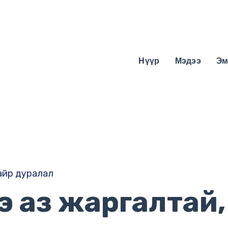
Нүүр
Мэдээ
Эм
айр дуралал
э аз жаргалтай,