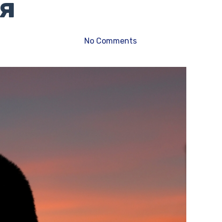
я
No Comments