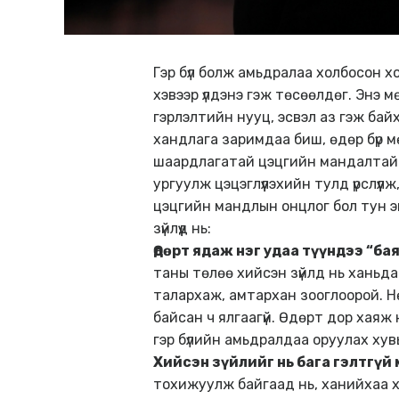
Гэр бүл болж амьдралаа холбосон 
хэвээр үлдэнэ гэж төсөөлдөг. Энэ м
гэрлэлтийн нууц, эсвэл аз гэж байхг
хандлага заримдаа биш, өдөр бүр м
шаардлагатай цэцгийн мандалтай з
ургуулж цэцэглүүлэхийн тулд үрслүүл
цэцгийн мандлын онцлог бол тун эн
зүйлүүд нь:
Өдөрт ядаж нэг удаа түүндээ “б
таны төлөө хийсэн зүйлд нь ханьдаа 
талархаж, амтархан зооглоорой. Нө
байсан ч ялгаагүй. Өдөрт дор хаяж 
гэр бүлийн амьдралдаа оруулах хувь
Хийсэн зүйлийг нь бага гэлтгүй
тохижуулж байгаад нь, ханийхаа хи