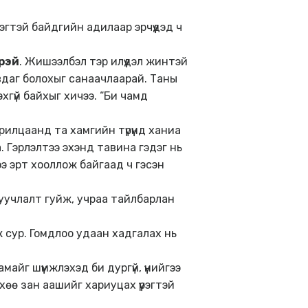
рэгтэй байдгийн адилаар эрчүүдэд ч
эрэй
. Жишээлбэл тэр илүүдэл жинтэй
вдаг болохыг санаачлаарай. Таны
хгүй байхыг хичээ. “Би чамд
арилцаанд та хамгийн түрүүнд ханиа
а. Гэрлэлтээ эхэнд тавина гэдэг нь
дээ эрт хооллож байгаад ч гэсэн
 уучлалт гуйж, учраа тайлбарлан
ж сур. Гомдлоо удаан хадгалах нь
амайг шүүмжлэхэд би дургүй, үүнийгээ
хөө зан аашийг хариуцах үүрэгтэй