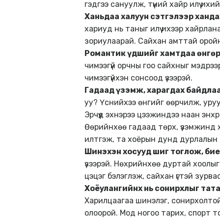
гэдгээ сануулж, түүний хайр илүү и
Ханьдаа халуун сэтгэлээр хандах
хариуд нь таныг илүү ихээр хайрла
зориулаарай. Сайхан амттай оройн
Романтик үдшийг хамтдаа өнгө
чимээгүй орчны гоо сайхныг мэдрээрэ
чимээгүйхэн сонсоод үзээрэй.
Гадаад үзэмж, харагдах байдлаа
уу? Үснийхээ өнгийг өөрчилж, уруу
Эрчүүд эхнэрээ цээжиндээ наан энх
Өөрийнхөө гадаад төрх, үзэмжинд х
илтгэж, та хоёрын дунд дурлалын 
Шинэхэн хосууд шиг тоглож
, би
үзээрэй. Нөхрийнхөө дуртай хоолыг
цэцэг бэлэглэж, сайхан үгтэй зурва
Хоёулангийнх нь сонирхлыг тата
Харилцаагаа шинэлэг, сонирхолтой
олоорой. Мод ногоо тарих, спорт то