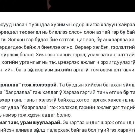
хосууд насан туршдаа хуримын өдөр шигээ халуун хайраа
өрөөдөл төсөөлөл нь биеллээ олсон олон азтай гэр бүл бай
үй. Зөвхөн гэр бүлдээ бие сэтгэл, цаг зав, бүх анхаарлаа 
өрдөгдөж байж л биеллээ олно. Өөрөөр хэлбэл, гэрлэлтий
үйрлэж болно. Хичнээн нарны гэрэл, усалгаа хангалттай
ж, хогийн ургамлыг нь түүж, цэвэрлэх ажлыг ч орхигдуулахгүй
гийн, бага зүйлээр үнэмшихийн аргагүй том өөрчлөлт авч
аярлалаа” гэж хэлээрэй
. Та бусдын хийсэн багахан зүйл
“баярлалаа” гэж хэлдэг үү? Хэрвээ гэргий тань өглөө бүр т
хөр тань таныг хэлээгүй байхад хогоо гаргаж хаясанд нь 
нэг удаа “баярлалаа” гэж хэлэхэд гэрийн ажлыг үүрэг төди
 нэмэр гэж хүлээн авдаг болно.
 магтаж, урамшуулаарай.
Эхнэртээ өндөг шарж өгсөнд н
йсэн аливаа зүйлд талархаж байгаа бол түүнийгээ харамг