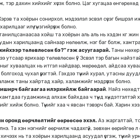
аж, тэр дахин хийхийг хүсэх болно. Цаг хугацаа өнгөрөхө
эрэв та хоёрын сонирхол, мэдээлэл эсвэл сүсэг бишрэл иж
арилцааг илүү гүнзгийрүүлж болно.
анилцсанаасаа хойш та хоёрын аль аль нь хэдэн кг жин н
суудын харилцаанд сайнаар нөлөөлж, нэг баг болж, хамтр
у хийхээр төлөвлөсөн бэ?” гэж асуугаарай.
Таны нөхөр
гээ утсаар ярихаар төлөвлөсөн үү? Эсвэл тэр багын найзта
ыг хуваалцах нь итгэл найдвар, мөрөөдөл, айдсаа хува
олгоход чухал үүрэгтэй. Гэхдээ түүний хурал, утасны дуу
аламж таны хайртад хайр, халамжийг мэдрүүлэх болно.
биширч байгаагаа илэрхийлж байгаарай
. Найз нөхөд
 хамтдаа гудамжинд алхаж байхдаа ч түүнд хүндэтгэлтэй 
үүдийг хийж болно. Түүнийг хаа ч явсан тэвэрч бай. Харин хэ
н оронд өөрчлөлтийг өөрөөсөө эхэл.
Аз жаргалтай, то
лнэ. Та хэн нэгнийг өөрчилж чадахгүй, зөвхөн өөрийгөө 
ичээх нь та хоёрын харилцаанд асуудал үүсгэж, түүний ур