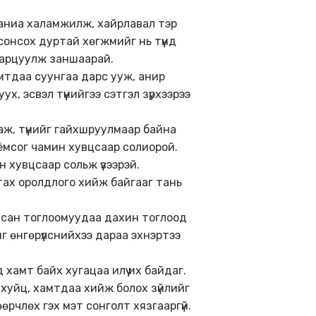
ханиа халамжилж, хайрлавал тэр
сонсох дуртай хөгжмийг нь түүнд
 зарцуулж заншаарай.
мтдаа суунгаа дарс ууж, анир
ух, эсвэл түүнийгээ сэтгэл зүрхээрээ
ж, түүнийг гайхшруулмаар байна
оёмсог чамин хувцсаар солиорой.
н хувцсаар сольж үзээрэй.
атах оролдлого хийж байгааг тань
йсан тоглоомуудаа дахин тоглоод
г өнгөрүүлснийхээ дараа эхнэртээ
амт байх хугацаа илүү их байдаг.
хуйц, хамтдаа хийж болох зүйлийг
өрчлөх гэх мэт сонголт хязгааргүй.