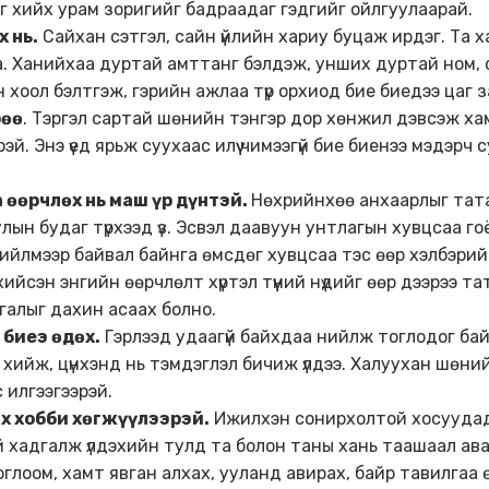
хийг хийх урам зоригийг бадраадаг гэдгийг ойлгуулаарай.
 нь.
Сайхан сэтгэл, сайн үйлийн хариу буцаж ирдэг. Та 
на. Ханийхаа дуртай амттанг бэлдэж, унших дуртай ном, 
 хоол бэлтгэж, гэрийн ажлаа түр орхиод бие биедээ цаг
рөө
. Тэргэл сартай шөнийн тэнгэр дор хөнжил дэвсэж ха
й. Энэ үед ярьж суухаас илүү чимээгүй бие биенээ мэдэрч су
 өөрчлөх нь маш үр дүнтэй.
Нөхрийнхөө анхаарлыг тата
лын будаг түрхээд үз. Эсвэл даавуун унтлагын хувцсаа г
рийлмээр байвал байнга өмсдөг хувцсаа тэс өөр хэлбэрий
ийсэн энгийн өөрчлөлт хүртэл түүний нүдийг өөр дээрээ т
галыг дахин асаах болно.
е биеэ өдөх
.
Гэрлээд удаагүй байхдаа нийлж тоглодог ба
 хийж, цүнхэнд нь тэмдэглэл бичиж үлдээ. Халуухан шөний
с илгээгээрэй.
х хобби хөгжүүлээрэй.
Ижилхэн сонирхолтой хосуудад х
 хадгалж үлдэхийн тулд та болон таны хань таашаал ава
глоом, хамт явган алхах, ууланд авирах, байр тавилгаа ө