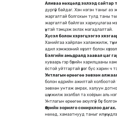
Аливаа нөхцөлд эхлээд сайтар
т
дургүй байдаг. Хэн нэгэн таныг аз ж
жаргалтай болгохын тулд таны төлө
жаргалтай байлгах хариуцлагаа мэ
үүнтэй тэмцэж эхлэх магадлалтай.
Хүсэл болон хэрэгцээгээ хязгаа
Ханийгаа хайрлан халамжилж, түүни
адил хэмжээний хүсэлт болон хүлээ
Бэлгийн амьдралд заавал цаг га
хуваарь гэр бүлийн харилцааны хам
ёстой уйтгартай үүрэг бус харин ч т
Унтлагын өрөөгөө
зөвхөн алжаал
болон өдрийн ажилтай холбоотой 
зөвхөн унтаж амрах, халуун дотно
шүүмжилж эхэлбэл та хоёрын аль нэ
Унтлагын өрөөгөө аюулгүй бүс болг
Өөрийн зорилго сонирхлоо дагах.
нөхөд, хамаатнууд таныг илүү хүндлэ