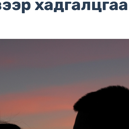
вээр хадгалцгаа