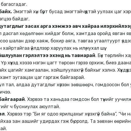
 багасгадаг.
байх.
Эмэгтэй хүн бүрт бусад эмэгтэйчүүдтэй уулзах цаг хэ
эгцээ байдаг.
дутагдлыг засах арга хэмжээ авч хайраа илэрхийлэ
л дасгал хөдөлгөөн хийдэг болж, хамтдаа оройд явган я
оо шалан дээр хаяж, бохир аяга, тавгаа угаалтуурт үлдээ
хайртайгаа үйлдлээр харуулах нь илүү чухал шүү.
йшлуулан гэрлэлтээ эхэнд нь тавиарай
. Бүх төрлийн х
 Үр хүүхэд хэзээ нэгэн цагт төрсөн гэрээ орхиж, биеэ даан
йх цагийг хамгаалан, хойшлуулахгүй байхыг хэлнэ. Хүүхдүү
 хамт зугаацах цаг гаргаж байгаарай.
л тал, алдаа дутагдлыг хүлээн зөвшөөрч, гомдоосон бол
ичээ.
 байгаарай
. Хэрвээ та ханьдаа гомдсон бол түүнийг уучил
тийг ч бусниулах аюултай.
эл
. Хэрвээ тэр “Би яг одоо ярилцахыг хүсэхгүй байна”, “Чи н
нийхаа зан аашийг удирдах гэж бүү оролд. Та зөвхөн өөрийн
ай.