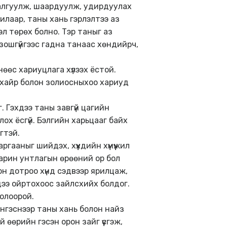
алгуулж, шаардуулж, удирдуулах
дилаар, таны хань гэрлэлтээ аз
эл төрөх болно. Тэр таныг аз
зошгүйгээс гадна танаас хөндийрч,
мнөөс хариуцлага хүлээх ёстой.
ч хайр болон золиосныхоо хариуд
г. Гэхдээ таны завгүй цагийн
ох ёсгүй. Бэлгийн харьцааг байх
гтэй.
аргааныг шийдэх, хүүхдийн хүмүүжил
арин унтлагын өрөөний ор бол
н дотроо хүнд сэдвээр ярилцаж,
дээ ойртохоос зайлсхийх болдог.
болоорой.
 Ингэснээр таны хань болон найз
 өөрийн гэсэн орон зайг үүсгэж,