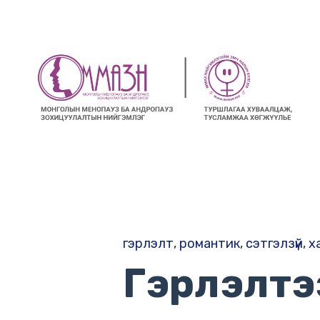
гэрлэлт
,
романтик
,
сэтгэлзүй
,
х
Гэрлэлтэ