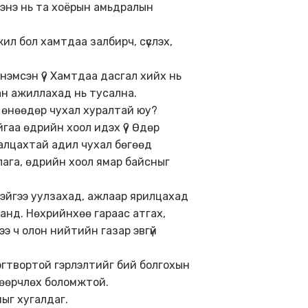
д энэ нь та хоёрын амьдралын
ил бол хамтдаа залбирч, сүслэх,
эмсэн үү? Хамтдаа дасгал хийх нь
ан ажиллахад нь тусална.
 өнөөдөр чухал хуралтай юу?
йгаа өдрийн хоол идэх үү? Өдөр
алцахтай адил чухал бөгөөд
длага, өдрийн хоол ямар байсныг
тэйгээ уулзахад, ажлаар ярилцахад
ханд. Нөхрийнхөө гараас атгах,
зээ ч олон нийтийн газар эвгүй
гтвортой гэрлэлтийг бий болгохын
л өөрчлөх боломжтой.
мыг хугалдаг.