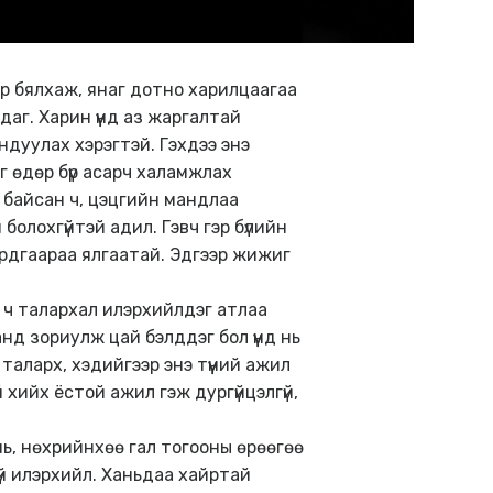
р бялхаж, янаг дотно харилцаагаа
даг. Харин үүнд аз жаргалтай
хандуулах хэрэгтэй. Гэхдээ энэ
г өдөр бүр асарч халамжлах
 байсан ч, цэцгийн мандлаа
 болохгүйтэй адил. Гэвч гэр бүлийн
ирдгаараа ялгаатай. Эдгээр жижиг
д ч талархал илэрхийлдэг атлаа
анд зориулж цай бэлддэг бол үүнд нь
таларх, хэдийгээр энэ түүний ажил
й хийх ёстой ажил гэж дургүйцэлгүй,
ь, нөхрийнхөө гал тогооны өрөөгөө
үй илэрхийл. Ханьдаа хайртай