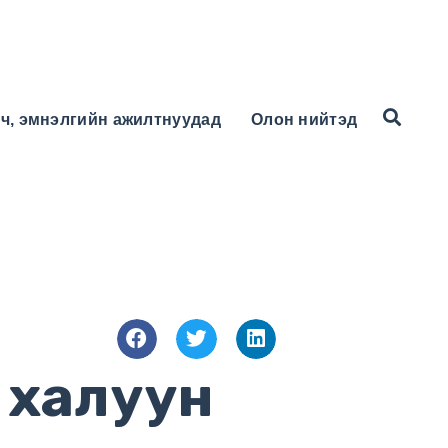
ч, эмнэлгийн ажилтнуудад
Олон нийтэд
 халуун