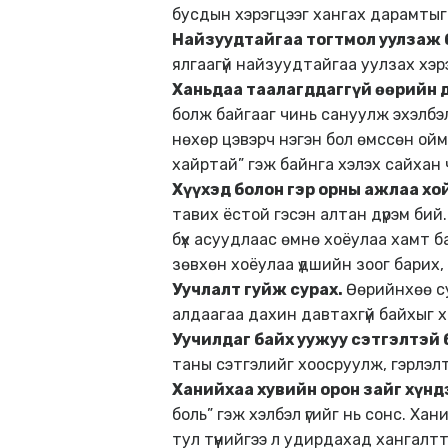
бусдын хэрэгцээг хангах дарамтыг
Найзуудтайгаа тогтмол уулзаж 
ялгаагүй найзуудтайгаа уулзах хэр
Ханьдаа таалагддаггүй өөрийн 
болж байгааг чинь сануулж эхэлбэ
нөхөр цэвэрч нэгэн бол өмссөн оймс
хайртай” гэж байнга хэлэх сайхан ч 
Хүүхэд болон гэр орны ажлаа хо
тавих ёстой гэсэн алтан дүрэм бий.
бүх асуудлаас өмнө хоёулаа хамт ба
зөвхөн хоёулаа үдшийн зоог барих,
Уучлалт гуйж сурах.
Өөрийнхөө су
алдаагаа дахин давтахгүй байхыг х
Уучилдаг байх уужуу сэтгэлтэй
таны сэтгэлийг хоосруулж, гэрлэл
Ханийхаа хувийн орон зайг хүнд
боль” гэж хэлбэл үгийг нь сонс. Ха
тул түүнийгээ л удирдахад хангалтт