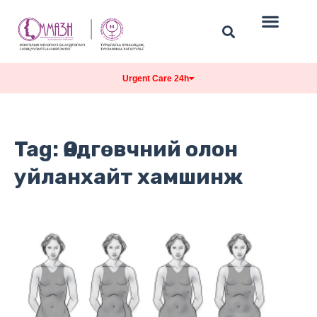
Urgent Care 24h
Tag: Өндгөвчний олон
уйланхайт хамшинж