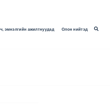
ч, эмнэлгийн ажилтнуудад
Олон нийтэд