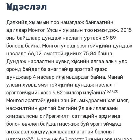
Үндэслэл
Дэлхийд хүн амын тоо нэмэгдэж байгаагийн
адилаар Монгол Улсын хүн амын тоо нэмэгдэж, 2015
оны байдлаар дундаж наслалт уртасч 69,89
болоод байна. Монгол улсад эрэгтэйчүүдийн дундаж
наслалт 66,02, эмэгтэйчүүдийнх 75,84 байна.
Дундаж наслалтын хувьд хүйсийн ялгаа аль ч улс
оронд байдаг ба эмэгтэйчүүд эрэгтэйчүүдээс
дунджаар 4 насаар илүү амьдардаг байна. Манай
улсын хувьд эмэгтэйчүүдийн дундаж наслалт
15,17,20
эрэгтэйчүүдийнхээс 9.82 жилээр илүү байна
.
Монгол эрэгтэйчүүдийн зан үйл, амьдралын хэв маяг,
насжилтйин үүдэлтэй бэлгийн үйл ажиллагааны
хямрал, ясны сийрэгжилт, сэтгэцийн эрүүл мэнд
болон өвчлөл байдал насжиж буй эрэгтэйчүүдэд
анхаарал хандуулах шаардлагатай болсныг
7,9,10
илтгэнэ
. Насжиж буй эрэгтэйчүүдийн эрүүл мэндэд