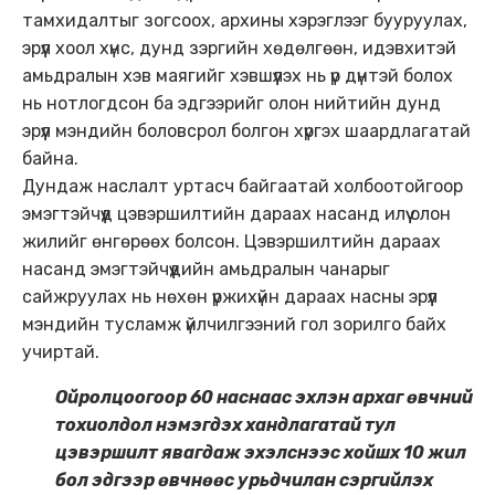
тамхидалтыг зогсоох, архины хэрэглээг бууруулах,
эрүүл хоол хүнс, дунд зэргийн хөдөлгөөн, идэвхитэй
амьдралын хэв маягийг хэвшүүлэх нь үр дүнтэй болох
нь нотлогдсон ба эдгээрийг олон нийтийн дунд
эрүүл мэндийн боловсрол болгон хүргэх шаардлагатай
байна.
Дундаж наслалт уртасч байгаатай холбоотойгоор
эмэгтэйчүүд цэвэршилтийн дараах насанд илүү олон
жилийг өнгөрөөх болсон. Цэвэршилтийн дараах
насанд эмэгтэйчүүдийн амьдралын чанарыг
сайжруулах нь нөхөн үржихүйн дараах насны эрүүл
мэндийн тусламж үйлчилгээний гол зорилго байх
учиртай.
Ойролцоогоор 60 наснаас эхлэн архаг өвчний
тохиолдол нэмэгдэх хандлагатай тул
цэвэршилт явагдаж эхэлснээс хойшх 10 жил
бол эдгээр өвчнөөс урьдчилан сэргийлэх