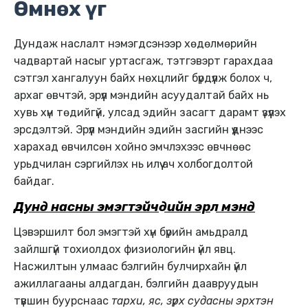
Өмнөх үг
Дундаж наслалт нэмэгдсэнээр хөдөлмөрийн
чадвартай насыг уртасгаж, тэтгэвэрт гарахдаа
сэтгэл хангалуун байх нөхцлийг бүрдүүлж болох ч,
архаг өвчтэй, эрүүл мэндийн асуудалтай байх нь
хувь хүн төдийгүй, улсад эдийн засагт дарамт үзүүлэх
эрсдэлтэй. Эрүүл мэндийн эдийн засгийн үүднээс
харахад өвчилсөн хойно эмчлэхээс өвчнөөс
урьдчилан сэргийлэх нь илүү ач холбогдолтой
байдаг.
Дунд насны эмэгтэйчүүдийн эрүүл мэнд
Цэвэршилт бол эмэгтэй хүн бүрийн амьдралд
зайлшгүй тохиолдох физиологийн үйл явц.
Насжилтын улмаас бэлгийн булчирхайн үйл
ажиллагааны алдагдан, бэлгийн даавруудын
түвшин буурснаас
тархи, яс, зүрх судасны эрхтэн