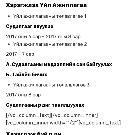
Хэрэгжүүлэх Үйл Ажиллагаа
Үйл ажиллагааны төлөвлөгөө 1
Судалгааг явуулах
2017 оны 6 сар – 2017 оны 8 сар
Үйл ажиллагааны төлөвлөгөө 2
2017 – 7 сар
А. Судалгааны мэдээллийн сан байгуулах
Б. Тайлйн бичих
Үйл ажиллагааны төлөлвлөгөө 3
2017 оны 8 сар
Судалгааны үр дүнг танилцуулах
[/vc_column_text][/vc_column_inner]
[vc_column_inner width=”1/2″][vc_column_text]
Хүлээгдэж буй үр дүн