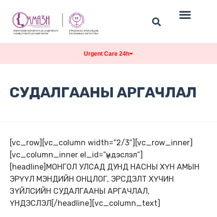
Urgent Care 24h
СУДАЛГААНЫ АРГАЧЛАЛ
[vc_row][vc_column width=”2/3″][vc_row_inner]
[vc_column_inner el_id=”үндэслэл”]
[headline]МОНГОЛ УЛСАД ДУНД НАСНЫ ХҮН АМЫН
ЭРҮҮЛ МЭНДИЙН ОНЦЛОГ, ЭРСДЭЛТ ХҮЧИН
ЗҮЙЛСИЙН СУДАЛГААНЫ АРГАЧЛАЛ,
ҮНДЭСЛЭЛ[/headline][vc_column_text]