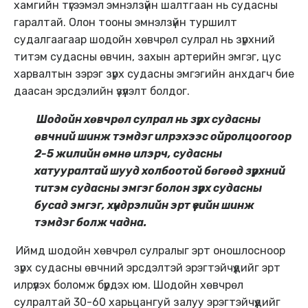
хамгийн түгээмэл эмнэлзүйн шалтгаан нь судасны
гаралтай. Олон тооны эмнэлзүйн туршилт
судалгаагаар шодойн хөвчрөл сулрал нь зүрхний
титэм судасны өвчин, захын артерийн эмгэг, цус
харвалтын зэрэг зүрх судасны эмгэгийн анхдагч бие
даасан эрсдэлийн үзүүлэлт болдог.
Шодойн хөвчрөл сулрал нь зүрх судасны
өвчний шинж тэмдэг илрэхээс ойролцоогоор
2-5 жилийн өмнө илэрч, судасны
хатууралтай шууд холбоотой бөгөөд зүрхний
титэм судасны эмгэг болон зүрх судасны
бусад эмгэг, хүндрэлийн эрт үеийн шинж
тэмдэг болж чадна.
Иймд шодойн хөвчрөл сулралыг эрт оношлосноор
зүрх судасны өвчний эрсдэлтэй эрэгтэйчүүдийг эрт
илрүүлэх боломж бүрдэх юм. Шодойн хөвчрөл
сулралтай 30-60 харьцангуй залуу эрэгтэйчүүдийг