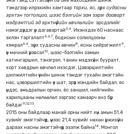
эмэгтэйд сэтгэлзүйн бa бие махбодийн шинж
тэмдгээр илрэхийн хамтаар
тархи, яс, зүрх судасны
эрхтэн тогтолцоо
, шээс бэлгийн зам
зэрэг
дааварт
мэдрэмтгий эд эрхтнүүдийн өвчлөлийн
эрсдэлийг
3,4
нэмэгдүүлдэг үр дагавартай
. Ихэнхдээ 60 наснаас
5,6,7
эхлэн таргалалт
, бодисын солилцооны
5,6
8
9
хямрал
, зүрх судасны өвчин
, ясны сийрэгжилт
,
10
үе мөчний үрэвсэл
, шээс-бэлгийн замын
хатингаршил, тэнэгрэл, танин мэдэхүйн бууралт,
хорт хавдрын өвчлөл ихэсдэг. Цэвэршилтийн
шилжилтийн үеийн шинж тэмдэг тухайн эмэгтэйн
нас, цэвэршилтийн үе шат, эрүүл мэндийн байдал, яс
үндэс, амьдралын орчин, ёс заншил, нийгмийн
харилцааны нөлөөлөл зэргээс хамаарч янз бүр
11,12,13
байдаг
.
2015 оны байдлаар манай орны нийт хүн амын 51,4
хувийг эмэгтэйчүүд, үүнээс 21,4 хувийг нөхөн үржихүйн
14
дараах насны эмэгтэйчүүд эзэлж байна
. Монгол