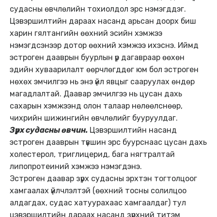
судасны өвчлөлийн тохиолдол эрс нэмэгддэг.
Цэвэршилтийн дараах насанд арьсан доорх биш
харин гялтангийн өөхний эсийн хэмжээ
нэмэгдсэнээр дотор өөхний хэмжээ ихэснэ. Иймд
эстроген дааврын буурлын үр дагавраар өөхөн
эдийн хуваарилалт өөрчлөгддөг юм бол эстроген
нөхөх эмчилгээ нь энэ үйл явцыг сааруулах өндөр
магадлалтай. Даавар эмчилгээ нь цусан дахь
сахарын хэмжээнд олон талаар нөлөөлснөөр,
чихрийн шижингийн өвчлөлийг бууруулдаг.
Зүрх судасны өвчин.
Цэвэршилтийн насанд
эстроген дааврын түвшин эрс буурснаас цусан дахь
холестерол, триглицерид, бага нягтралтай
липопротеиний хэмжээ нэмэгдэнэ.
Эстроген даавар зүрх судасны эрхтэн тогтолцоог
хамгаалах үйлчлэлтэй (өөхний тосны солилцоо
алдагдах, судас хатуурахаас хамгаалдаг) тул
цэвэршилтийн дараах насанд зүрхний титэм