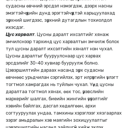
судасны өвчний эрсдэл нэмэгдэж, дээрх насны
эмэгтэйчүүдийн дунд эрэгтэйчүүдтэй харьцуулахад
зүрхний шигдээс, зүрхний дутагдлын тохиолдол
ихэсдэг.
Цус харвалт
. Цусны даралт ихсэлтийг хянаж
эмчилснээр тархинд цус харвалтын эмчилж болох
тул цусны даралт ихсэлтийн хяналт нэн чухал.
Цусны даралтыг бууруулснаар цус харвах
эрсдэлийг 30-40 хувиар бууруулж болно.
Цэвэршилтийн дараах насанд зүрх судасны
өвчнөөс урьдчилан сэргийлэх, эрт илрүүлгийн үзлэгт
тогтмол хамрагдах нь туйлын чухал. Үүнд цусны
даралтаа тогтмол хянах, өөх тос, үрэвслийн
маркерийг шалгах, биеийн жингийн үзүүлэлтийг
хэвийн байлгах, дасгал хөдөлгөөн, архи
согтууруулах ундаа, тамхины хэрэглээг хязгаарлах
зэрэг амьдралын хэв маягийн зохицуулалтыг
цэвэршилтийн насанд зайлшгүй хийж эхлэх