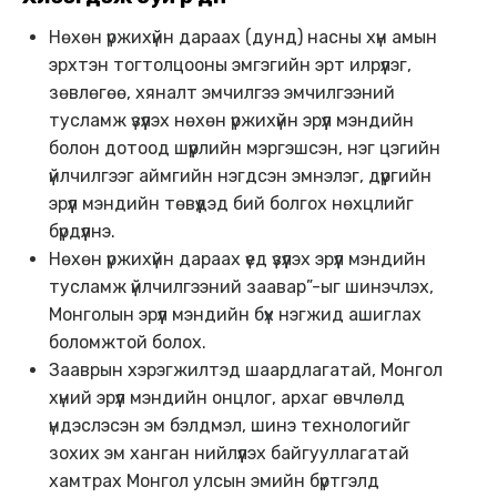
Нөхөн үржихүйн дараах (дунд) насны хүн амын
эрхтэн тогтолцооны эмгэгийн эрт илрүүлэг,
зөвлөгөө, хяналт эмчилгээ эмчилгээний
тусламж үзүүлэх нөхөн үржихүйн эрүүл мэндийн
болон дотоод шүүрлийн мэргэшсэн, нэг цэгийн
үйлчилгээг аймгийн нэгдсэн эмнэлэг, дүүргийн
эрүүл мэндийн төвүүдэд бий болгох нөхцлийг
бүрдүүлнэ.
Нөхөн үржихүйн дараах үед үзүүлэх эрүүл мэндийн
тусламж үйлчилгээний заавар”-ыг шинэчлэх,
Монголын эрүүл мэндийн бүх нэгжид ашиглах
боломжтой болох.
Зааврын хэрэгжилтэд шаардлагатай, Монгол
хүний эрүүл мэндийн онцлог, архаг өвчлөлд
үндэслэсэн эм бэлдмэл, шинэ технологийг
зохих эм ханган нийлүүлэх байгууллагатай
хамтрах Монгол улсын эмийн бүртгэлд