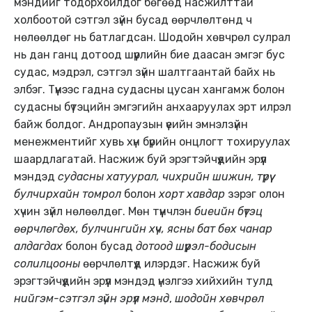
мэндийг тодорхойлдог бөгөөд насжилттай
холбоотой сэтгэл зүйн бусад өөрчлөлтөнд ч
нөлөөлдөг нь батлагдсан. Шодойн хөвчрөл сулрал
нь дан ганц дотоод шүүрлийн бие даасан эмгэг бус
судас, мэдрэл, сэтгэл зүйн шалтгаантай байх нь
элбэг. Түүнээс гадна судасны цусан хангамж болон
судасны бүтэцийн эмгэгийн анхааруулах эрт илрэл
байж болдог. Андропаузын үеийн эмнэлзүйн
менежментийг хувь хүн бүрийн онцлогт тохируулах
шаардлагатай. Насжиж буй эрэгтэйчүүдийн эрүүл
мэндэд
судасны хатуурал, чихрийн шижин, түрүү
булчирхайн томрол
болон
хорт хавдар
зэрэг олон
хүчин зүйл нөлөөлдөг. Мөн түүнчлэн
биеийн бүтэц
өөрчлөгдөх, булчингийн хүч, ясны бат бөх
чанар
алдагдах
болон бусад
дотоод шүүрэл-бодисын
солилцооны
өөрчлөлтүүд илэрдэг. Насжиж буй
эрэгтэйчүүдийн эрүүл мэндэд үнэлгээ хийхийн тулд
нийгэм-сэтгэл зүйн эрүүл мэнд
,
шодойн хөвчрөл