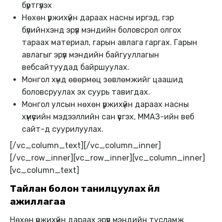
бүртгүүлэх
Нөхөн үржихүйн дараах насны иргэд, гэр
бүлийнхэнд эрүүл мэндийн боловсрол олгох
тараах материал, гарын авлага гаргах. Гарын
авлагыг эрүүл мэндийн байгууллагын
вебсайтуудад байршуулах.
Монгол хүнд өвөрмөц зөвлөмжийг цаашид
боловсруулах эх суурь тавигдах.
Монгол улсын нөхөн үржихүйн дараах насны
хүмүүсийн мэдээллийн сан үүсгэх, ММАЗ-ийн веб
сайт-д суурилуулах.
[/vc_column_text][/vc_column_inner]
[/vc_row_inner][vc_row_inner][vc_column_inner]
[vc_column_text]
Тайлан болон танилцуулах үйл
ажиллагаа
Нөхөн үржихүйн дараах эрүүл мэндийн тусламж