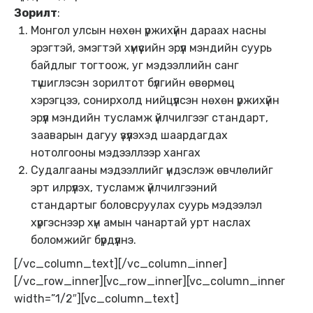
Зорилт
:
Монгол улсын нөхөн үржихүйн дараах насны
эрэгтэй, эмэгтэй хүмүүсийн эрүүл мэндийн суурь
байдлыг тогтоож, уг мэдээллийн санг
түшиглэсэн зорилтот бүлгийн өвөрмөц
хэрэгцээ, сонирхолд нийцүүлсэн нөхөн үржихүйн
эрүүл мэндийн тусламж үйлчилгээг стандарт,
зааварын дагуу үзүүлэхэд шаардагдах
нотолгооны мэдээллээр хангах
Судалгааны мэдээллийг үндэслэж өвчлөлийг
эрт илрүүлэх, тусламж үйлчилгээний
стандартыг боловсруулах суурь мэдээлэл
хүргэснээр хүн амын чанартай урт наслах
боломжийг бүрдүүлнэ.
[/vc_column_text][/vc_column_inner]
[/vc_row_inner][vc_row_inner][vc_column_inner
width=”1/2″][vc_column_text]