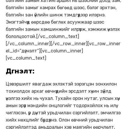
бэлгийн замын хатингаршил нь шээсний доод зам,
бэлгийн замыг хамрах бөгөөд шээс, бэлэг эрхтэн,
бэлгийн зан үйлийн шинж тэмдгүүдээр илэрнэ.
Эмэгтэйчүүд өөрсдөө бөглөх асуумжаар шээс
бэлгийн замын хамшинжийг илрүүлж, хэмжиж үнэлэх
бололцоотой.[/vc_column_text]
[/vc_column_inner][/vc_row_inner][vc_row_inner
el_id=”дүгнэлт”][vc_column_inner]
[vc_column_text]
Дүгнэлт:
Цэвэршилт явагдаж эхлэхтэй зэрэгцэн зонхилон
тохиолдох архаг өвчнүүдийн эрсдэлт хүчин зүйлд
үнэлгээ хийх нь чухал. Тухайн орон нутаг, улсын хүн
амын эрүүл мэндийн онцлогийг тодорхойлох нь илүү
чиглэсэн, үр дүнтэй урьдчилан сэргийлэлт, эмчилгээ
хийх нөхцлийг бүрдүүлнэ. Олон өвчний урьдчилан
сэргийлэлтэд амьдралын хэв маягийн өөрчлөлт,