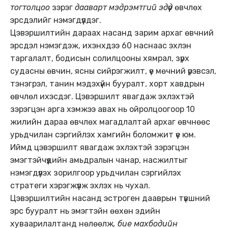
тогтолцоо
зэрэг
дааварт мэдрэмтгий эдүүд
өвчлөх
эрсдэлийг нэмэгдүүлдэг.
Цэвэршилтийн дараах насанд зарим архаг өвчний
эрсдэл нэмэгдэж, ихэнхдээ 60 наснаас эхлэн
таргалалт, бодисын солилцооны хямрал, зүрх
судасны өвчин, ясны сийрэгжилт, үе мөчний үрэвсэл,
тэнэгрэл, танин мэдэхүйн бууралт, хорт хавдрын
өвчлөл ихэсдэг. Цэвэршилт явагдаж эхлэхтэй
зэрэгцэн арга хэмжээ авах нь ойролцоогоор 10
жилийн дараа өвчлөх магадлалтай архаг өвчнөөс
урьдчилан сэргийлэх хамгийн боломжит үе юм.
Иймд цэвэршилт явагдаж эхлэхтэй зэрэгцэн
эмэгтэйчүүдийн амьдралын чанар, насжилтыг
нэмэгдүүлэх зорилгоор урьдчилан сэргийлэх
стратеги хэрэгжүүлж эхлэх нь чухал.
Цэвэршилтийн насанд эстроген дааврын түвшний
эрс бууралт нь эмэгтэйн өөхөн эдийн
хуваарилалтанд нөлөөлж
, бие махбодийн