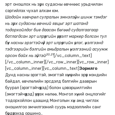
эрт оношлох нь зүрх судасны өвчнөөс урьдчилан
сэргийлэх чухал алхам юм.
Шодойн хөвчрөл сулралын эмнэлзүйн шинж тэмдэг
нь зүрх судасны өвчний явцыг эрт шатанд
тодорхойлдог бие даасан бөгөөд судалгаагаар
батлагдсан эрт илрүүлгийн үзүүлэлт маркер болсон тул
бүх насны эрэгтэйчүүд эрт илрүүлгийн үзлэг, үнэлгээнд
тэдгээрийн бэлгийн амьдралын үнэлгээний асуумж
20,21
орсон байх нь зүйтэй
[/vc_column_text]
[/vc_column_inner][/vc_row_inner][vc_row_inner]
[vc_column_inner][vc_column_text]
Зорилго
Дунд насны эрэгтэй, эмэгтэй хүмүүсийн эрүүл мэндийн
байдал, өвчлөлийн эрсдэлд бэлгийн дааврын
буурал (эрэгтэйчүүдэд) болон цэвэршилтийн
(эмэгтэйчүүдэд) үзүүлэх нөлөө, Монгол хүний онцлогийг
тодорхойлон цаашид Монголын хүн амд чиглэх
оношилгоо эмчилгээний суурь мэдээллийн санг
бүрдүүлэхэд оршино..