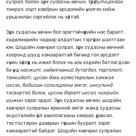
сулрал
, болон з
үрх судасны өвчин, түрүү булчирхайн
томрол, хорт хавдрын
эрсдэлийн үнэлгээ хийж
урьдчилан сэргийлэх нь зүйтэй.
Зүрх судасны өвчин бол эрэгтэйчүүдийн нас баралт,
хөдөлмөрийн чадвар алдалтын тэргүүлэх шалтгаан
юм. Шодойн хөвчрөл сулрал, зүрх судасны өвчний
хооронд шууд хамааралтай бөгөөд гол эрсдэлт
хүчин зүйлүүд нь ижил болох нь аль хэдийн батлагдсан
ба үүнд
насжилт, хөдөлгөөний дутагдал, таргалалт,
тамхидалт, цусан дахь холестеролын хэмжээ
ихсэх, бодисын солилцооны эмгэг, инсулинд
тэсвэртэй болох, цусны даралт ихсэл, чихрийн
шижин
зэрэг ордог. Зүрх судасны өвчин, шодойн
хөвчрөл сулралын ерөнхий эмгэг жамд судасны
эндотелийн үйл ажиллагааны хямрал, үрэвсэл,
тестостерон дааврын түвшин бууралт зэрэг
хамааралтай байдаг. Шодойн хөвчрөл сулралын