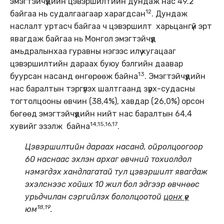
эмэгтэйчүүдийн цэвэршилтийн дундаж нас 49.2
12
байгаа нь судалгаагаар харагдсан
. Дундаж
наслалт уртасч байгаа ч цэвэршилт харьцангүй эрт
явагдаж байгаа нь Монгол эмэгтэйчүүд
амьдралынхаа гуравны нэгээс илүү хугацааг
цэвэршилтийн дараах буюу бэлгийн даавар
13
буурсан насанд өнгөрөөж байна
. Эмэгтэйчүүдийн
нас баралтын тэргүүлэх шалтгаанд зүрх-судасны
тогтолцооны өвчин (38,4%), хавдар (26,0%) орсон
бөгөөд эмэгтэйчүүдийн нийт нас баралтын 64,4
14,15,16,17
хувийг эзэлж байна
.
Цэвэршилтийн дараах насанд, ойролцоогоор
60 наснаас эхлэн архаг өвчний тохиолдол
нэмэгдэх хандлагатай тул цэвэршилт явагдаж
эхэлснээс хойшх 10 жил бол эдгээр өвчнөөс
урьдчилан сэргийлэх бололцоотой
цонх үе
18,19
юм
.