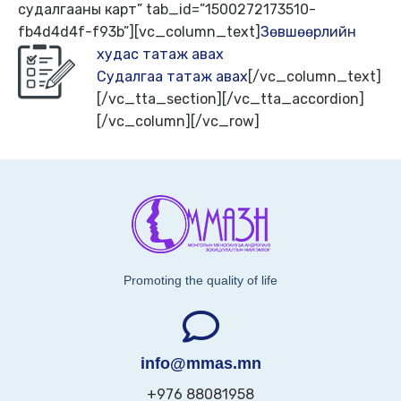
судалгааны карт” tab_id=”1500272173510-
fb4d4d4f-f93b”][vc_column_text]
Зөвшөөрлийн
худас татаж авах
Судалгаа татаж авах
[/vc_column_text]
[/vc_tta_section][/vc_tta_accordion]
[/vc_column][/vc_row]
Promoting the quality of life
info@mmas.mn
+976 88081958