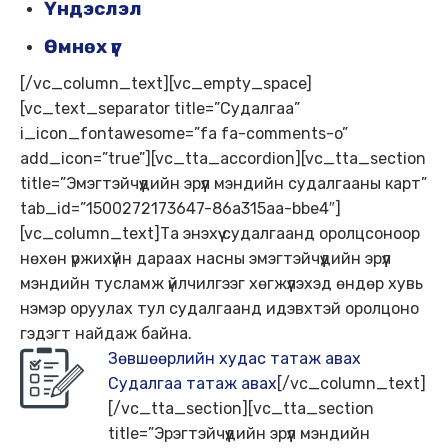
Үндэслэл
Өмнөх үг
[/vc_column_text][vc_empty_space]
[vc_text_separator title=”Судалгаа”
i_icon_fontawesome=”fa fa-comments-o”
add_icon=”true”][vc_tta_accordion][vc_tta_section
title=”Эмэгтэйчүүдийн эрүүл мэндийн судалгааны карт”
tab_id=”1500272173647-86a315aa-bbe4″]
[vc_column_text]Та энэхүү судалгаанд оролцсоноор
нөхөн үржихүйн дараах насны эмэгтэйчүүдийн эрүүл
мэндийн тусламж үйлчилгээг хөгжүүлэхэд өндөр хувь
нэмэр оруулах тул судалгаанд идэвхтэй оролцоно
гэдэгт найдаж байна.
Зөвшөөрлийн худас татаж авах
Судалгаа татаж авах
[/vc_column_text]
[/vc_tta_section][vc_tta_section
title=”Эрэгтэйчүүдийн эрүүл мэндийн