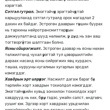
хэрэгтэй.
Сэтгэл гутрал.
Эмэгтэйчүүд эрэгтэйчүүдтэй
харьцуулахад сэтгэл гутралд орох магадлал 2
дахин их байдаг. Эстроген дааврын түвшин буурах
нь тархины нейротрансмиттерүүдын
дамжуулалтанд шууд нөлөөлж, үр дүнд нь зан ааш
тогтворгүйтэх шалтгаан болно.
Ясны сйирэгжилт.
Эстроген даавар нь ясны нөхөн
төлжилтөнд чухал үүрэгтэй тул цэвэршилтийн
дараах насанд ясны сийрэгжих явц хурдасч,
ташаа, нурууны нугалмын хугарлын эрсдэл
нэмэгддэг.
Хавдрын эрт илрүүлэг
. Насжилт дагаж бараг бүх
төрлийн хорт хавдрын тохиолдол нэмэгддэг.
Эмэгтэйчүүдийн хувьд зонхилон тохиолдох хорт
хавдрууд нь хөх, бүдүүн гэдэс, умайн салст, өндгөвч,
уушиг юм. Эдгээр хорт хавдраас урьдчилан
сэргийлэхийн тулд амьдралын хэв маягийн