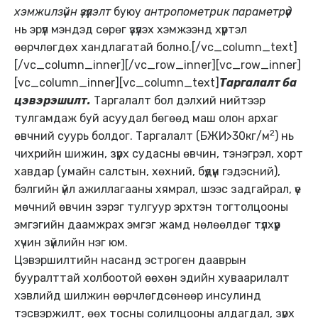
хэмжилзүйн үзүүлэлт
буюу
антропометрик параметрүүд
нь эрүүл мэндэд сөрөг үзүүлэх хэмжээнд хүртэл
өөрчлөгдөх хандлагатай болно.[/vc_column_text]
[/vc_column_inner][/vc_row_inner][vc_row_inner]
[vc_column_inner][vc_column_text]
Таргалалт ба
цэвэрэшилт.
Таргалалт бол дэлхий нийтээр
тулгамдаж буй асуудал бөгөөд маш олон архаг
2
өвчний суурь болдог. Таргалалт (БЖИ>30кг/м
) нь
чихрийн шижин, зүрх судасны өвчин, тэнэгрэл, хорт
хавдар (умайн салстын, хөхний, бүдүүн гэдэсний),
бэлгийн үйл ажиллагааны хямрал, шээс задгайрал, үе
мөчний өвчин зэрэг тулгуур эрхтэн тогтолцооны
эмгэгийн даамжрах эмгэг жамд нөлөөлдөг түлхүүр
хүчин зүйлийн нэг юм.
Цэвэршилтийн насанд эстроген дааврын
бууралттай холбоотой өөхөн эдийн хуваарилалт
хэвлийд шилжин өөрчлөгдсөнөөр инсулинд
тэсвэржилт, өөх тосны солилцооны алдагдал, зүрх