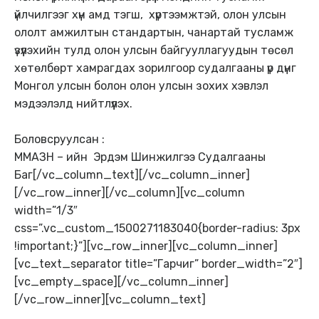
үйлчилгээг хүн амд тэгш, хүртээмжтэй, олон улсын
ололт амжилтын стандартын, чанартай тусламж
үзүүлэхийн тулд олон улсын байгууллагуудын төсөл
хөтөлбөрт хамрагдах зорилгоор судалгааны үр дүнг
Монгол улсын болон олон улсын зохих хэвлэл
мэдээлэлд нийтлүүлэх.
Боловсруулсан :
ММАЗН – ийн Эрдэм Шинжилгээ Судалгааны
Баг[/vc_column_text][/vc_column_inner]
[/vc_row_inner][/vc_column][vc_column
width=”1/3″
css=”.vc_custom_1500271183040{border-radius: 3px
!important;}”][vc_row_inner][vc_column_inner]
[vc_text_separator title=”Гарчиг” border_width=”2″]
[vc_empty_space][/vc_column_inner]
[/vc_row_inner][vc_column_text]