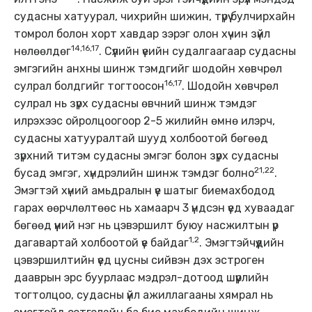
судасны хатуурал, чихрийн шижин, түрүү булчирхайн
томрол болон хорт хавдар зэрэг олон хүчин зүйл
14,16,17
нөлөөлдөг
. Сүүлийн үеийн судалгаагаар судасны
эмгэгийн анхны шинж тэмдгийг шодойн хөвчрөл
16,17
сулрал болдгийг тогтоосон
. Шодойн хөвчрөл
сулрал нь зүрх судасны өвчний шинж тэмдэг
илрэхээс ойролцоогоор 2-5 жилийн өмнө илэрч,
судасны хатууралтай шууд холбоотой бөгөөд
зүрхний титэм судасны эмгэг болон зүрх судасны
21,22
бусад эмгэг, хүндрэлийн шинж тэмдэг болно
.
Эмэгтэй хүний амьдралын үе шатыг биемахбодод
гарах өөрчлөлтөөс нь хамаарч 3 үндсэн үед хуваадаг
бөгөөд үүний нэг нь цэвэршилт буюу насжилтын үр
1,2
дагавартай холбоотой үе байдаг
. Эмэгтэйчүүдийн
цэвэршилтийн үед цусны сийвэн дэх эстроген
дааврын эрс буурлаас мэдрэл-дотоод шүүрлийн
тогтолцоо, судасны үйл ажиллагааны хямрал нь