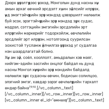
Дээрх үзүүлэлтүүдээс үзэхэд, Монголын дунд насны хүн
амын архаг өвчний эрсдэлт хүчин зүйлсийг илрүүлэх,
үүнд эмэгтэйчүүдийн эрүүл мэндэд цэвэршилт нөлөөлж
буй эсэх, эрэгтэйчүүдийн эрүүл мэндэд зүрх судас,
мэдрэл, сэтгэцийн эмгэгийн эрсдэлийн эрт
илрүүлгийн маркерийг тодорхойлж, өвчлөлийн
эрсдлийг эрт илрүүлэн, нотолгоонд суурилсан
зохистой тусламж үйлчилгээ үзүүлэхэд уг судалгаа
нэн шаардлагатай болно.
Хүн ам зүй, соёл, хооллолт, амьдралын хэв маяг,
нийгэм-эдийн засгийн онцлог байдал нь дунд
насны Монгол хүмүүсийн эрүүл мэндийн байдалд
нөлөөлж зүрх судасны өвчин, бодисын солилцоо,
элэгний эмгэг, хавдар зэрэг өвчлөлүүдийн тархалт
7,9,10
өндөр байна
.[/vc_column_text]
[/vc_column_inner][/vc_row_inner][vc_row_inner]
[vc_column_inner el_id=”өмнөхүг”][vc_column_text]