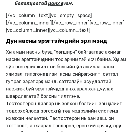
бололцоотой
цонх үе
юм.
[/vc_column_text][vc_empty_space]
[/vc_column_inner][/vc_row_inner][vc_row_inner]
[vc_column_inner][vc_column_text]
Дун насны эрэгтэйчүүдийн эрүүл мэнд
Хүн амын насны бүтэц “хөгширч” байгаагаас ахимаг
насны эрэгтэйчүүдийн тоо эрчимтэй өсч байна. Хүн ам
зүйн энэхүү шилжилт нь бэлгийн үйл ажиллагааны
хямрал, гипогонадизм, ясны сийрэгжилт, сэтгэл
гутрал зэрэг эрүүл мэнд, сэтгэлзүйн асуудалтай
насжиж буй эрэгтэйчүүдэд анхаарал хандуулах
шаардлагатай болсныг илтгэнэ.
Тестостерон даавар нь зөвхөн бэлгийн зан үйлийг
тодорхойлоод зогсохгүй төв мэдрэлийн системд
ихээхэн нөлөөтэй. Тестостерон нь зан ааш, ой
тогтоолт, анхаарал төвлөрөл, ерөнхий эрч хүч, эрүүл